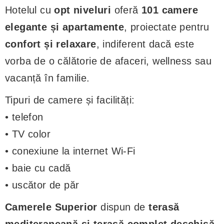
Hotelul cu
opt niveluri
oferă
101 camere
elegante și apartamente
, proiectate pentru
confort și relaxare
, indiferent dacă este
vorba de o călătorie de afaceri, wellness sau
vacanță în familie.
Tipuri de camere și facilități:
• telefon
• TV color
• conexiune la internet Wi-Fi
• baie cu cadă
• uscător de păr
Camerele Superior
dispun de
terasă
mediteraneană și terasă complet deschisă
.