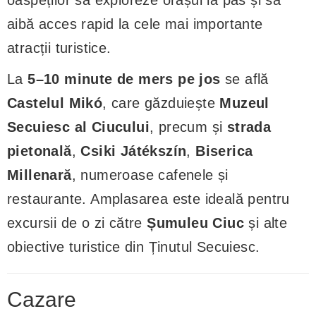
aibă acces rapid la cele mai importante
atracții turistice.
La
5–10 minute de mers pe jos
se află
Castelul Mikó
, care găzduiește
Muzeul
Secuiesc al Ciucului
, precum și
strada
pietonală
,
Csiki Játékszín
,
Biserica
Millenară
, numeroase cafenele și
restaurante. Amplasarea este ideală pentru
excursii de o zi către
Șumuleu Ciuc
și alte
obiective turistice din Ținutul Secuiesc.
Cazare