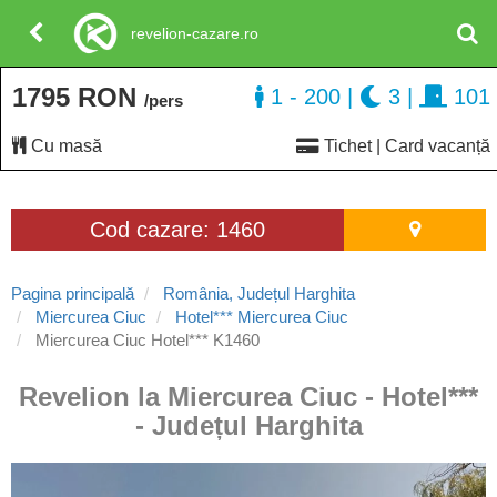
revelion-cazare.ro
1795 RON
1 - 200
|
3
|
101
/pers
Cu masă
Tichet | Card vacanță
Cod cazare: 1460
Pagina principală
România, Județul Harghita
Miercurea Ciuc
Hotel*** Miercurea Ciuc
Miercurea Ciuc Hotel*** K1460
Revelion la Miercurea Ciuc - Hotel***
- Județul Harghita