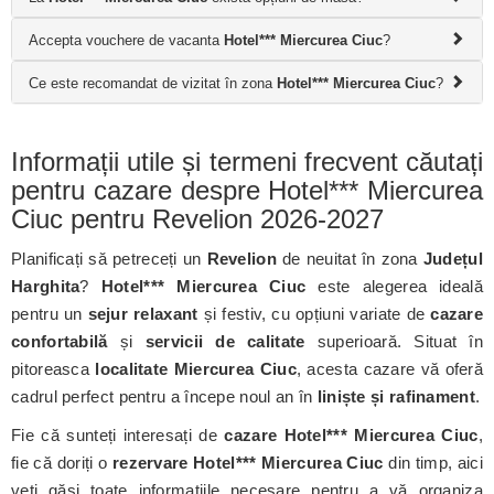
Accepta vouchere de vacanta
Hotel*** Miercurea Ciuc
?
Ce este recomandat de vizitat în zona
Hotel*** Miercurea Ciuc
?
Informații utile și termeni frecvent căutați
pentru cazare despre Hotel*** Miercurea
Ciuc pentru Revelion 2026-2027
Planificați să petreceți un
Revelion
de neuitat în zona
Județul
Harghita
?
Hotel*** Miercurea Ciuc
este alegerea ideală
pentru un
sejur relaxant
și festiv, cu opțiuni variate de
cazare
confortabilă
și
servicii de calitate
superioară. Situat în
pitoreasca
localitate Miercurea Ciuc
, acesta cazare vă oferă
cadrul perfect pentru a începe noul an în
liniște și rafinament
.
Fie că sunteți interesați de
cazare Hotel*** Miercurea Ciuc
,
fie că doriți o
rezervare Hotel*** Miercurea Ciuc
din timp, aici
veți găsi toate informațiile necesare pentru a vă organiza