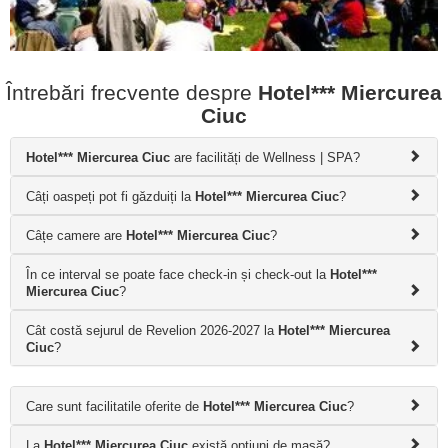
Întrebări frecvente despre
Hotel*** Miercurea
Ciuc
Hotel*** Miercurea Ciuc
are facilități de Wellness | SPA?
Câți oaspeți pot fi găzduiți la
Hotel*** Miercurea Ciuc
?
Câțe camere are
Hotel*** Miercurea Ciuc
?
În ce interval se poate face check-in și check-out la
Hotel***
Miercurea Ciuc
?
Cât costă sejurul de Revelion 2026-2027 la
Hotel*** Miercurea
Ciuc
?
Care sunt facilitatile oferite de
Hotel*** Miercurea Ciuc
?
La
Hotel*** Miercurea Ciuc
există opțiuni de masă?