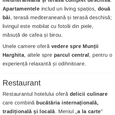
Apartamentele
includ un living spațios,
două
băi
, terasă mediteraneană și terasă deschisă;
livingul este mobilat cu fotolii din piele,
măsuță de cafea și birou.
Unele camere oferă
vedere spre Munții
Harghita
, altele spre
parcul central
, pentru o
experiență relaxantă și odihnitoare.
Restaurant
Restaurantul hotelului oferă
delicii culinare
care combină
bucătăria internațională,
tradițională și locală
. Meniul „
a la carte
”