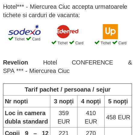
Hotel*** - Miercurea Ciuc accepta urmatoarele
tichete si carduri de vacanta:
Tichet
Card
Tichet
Card
Tichet
Card
Revelion
Hotel CONFERENCE &
SPA *** - Miercurea Ciuc
Tarif pachet / persoana / sejur
Nr nopti
3 nopți
4 nopți
5 nopți
Loc in camera
359
410
458 EUR
dubla standard
EUR
EUR
Copii 9 – 12
221
270