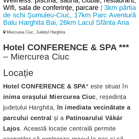
Wellness: piscina, sauna, ciubăr, restaurant,
Wifi, sala de conferințe, parcare
| 3km pârtia
de schi Șumuleu-Ciuc, 17km Parc Aventură
Balu Harghita Bai, 26km Lacul Sfânta Ana
Miercurea Ciuc, Județul Harghita
Hotel CONFERENCE & SPA ***
– Miercurea Ciuc
Locație
Hotel CONFERENCE & SPA
* este situat în
inima orașului Miercurea Ciuc
, reședința
județului Harghita,
în imediata vecinătate a
parcului central
și a
Patinoarului Vákár
Lajos
. Această locație centrală permite
oaspeților să exploreze orașul la pas și să