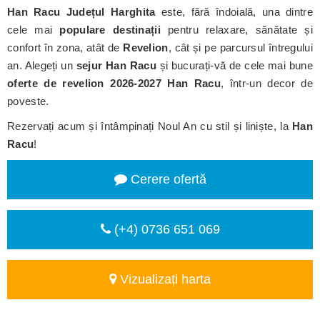
Han Racu
Județul Harghita
este, fără îndoială, una dintre
cele mai
populare destinații
pentru relaxare, sănătate și
confort în zona, atât de
Revelion
, cât și pe parcursul întregului
an. Alegeți un
sejur Han Racu
și bucurați-vă de cele mai bune
oferte de revelion 2026-2027 Han Racu
, într-un decor de
poveste.
Rezervați acum și întâmpinați Noul An cu stil și liniște, la
Han
Racu
!
Cerere ofertă
(+4) 0736 651 069
Vizualizați harta