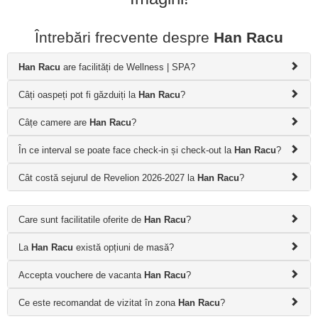
Întrebări frecvente despre
Han Racu
Han Racu
are facilități de Wellness | SPA?
Câți oaspeți pot fi găzduiți la
Han Racu
?
Câțe camere are
Han Racu
?
În ce interval se poate face check-in și check-out la
Han Racu
?
Cât costă sejurul de Revelion 2026-2027 la
Han Racu
?
Care sunt facilitatile oferite de
Han Racu
?
La
Han Racu
există opțiuni de masă?
Accepta vouchere de vacanta
Han Racu
?
Ce este recomandat de vizitat în zona
Han Racu
?