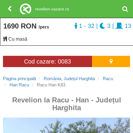
revelion-cazare.ro
1690 RON
1 - 32
|
3
|
13
/pers
Cu masă
Cod cazare: 0083
Pagina principală
România, Județul Harghita
Racu
Han Racu
Racu Han K83
Revelion la Racu - Han - Județul
Harghita