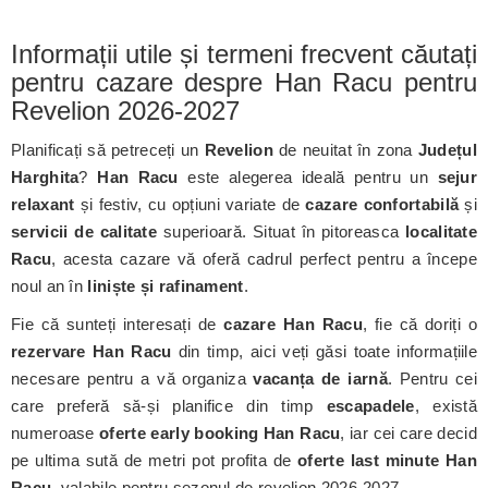
Informații utile și termeni frecvent căutați
pentru cazare despre Han Racu pentru
Revelion 2026-2027
Planificați să petreceți un
Revelion
de neuitat în zona
Județul
Harghita
?
Han Racu
este alegerea ideală pentru un
sejur
relaxant
și festiv, cu opțiuni variate de
cazare confortabilă
și
servicii de calitate
superioară. Situat în pitoreasca
localitate
Racu
, acesta cazare vă oferă cadrul perfect pentru a începe
noul an în
liniște și rafinament
.
Fie că sunteți interesați de
cazare Han Racu
, fie că doriți o
rezervare Han Racu
din timp, aici veți găsi toate informațiile
necesare pentru a vă organiza
vacanța de iarnă
. Pentru cei
care preferă să-și planifice din timp
escapadele
, există
numeroase
oferte early booking Han Racu
, iar cei care decid
pe ultima sută de metri pot profita de
oferte last minute Han
Racu
, valabile pentru sezonul de revelion 2026-2027.