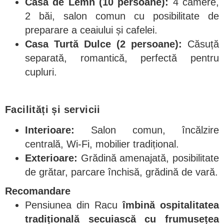
Casa de Lemn (10 persoane):
4 camere,
2 băi, salon comun cu posibilitate de
preparare a ceaiului și cafelei.
Casa Turtă Dulce (2 persoane):
Căsuță
separată, romantică, perfectă pentru
cupluri.
Facilități și servicii
Interioare:
Salon comun, încălzire
centrală, Wi-Fi, mobilier tradițional.
Exterioare:
Grădină amenajată, posibilitate
de grătar, parcare închisă, grădină de vară.
Recomandare
Pensiunea din Racu
îmbină ospitalitatea
tradițională secuiască cu frumusețea