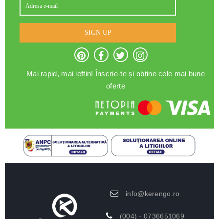
SIGN UP
Mai rapid, mai ieftin! Înscrie-te și obține cele mai bune
oferte
info@kerengo.ro
(004) - 0736651069