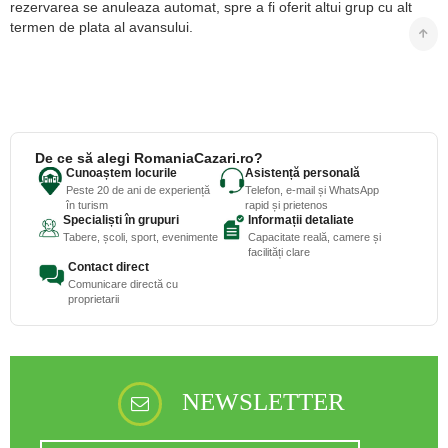
rezervarea se anuleaza automat, spre a fi oferit altui grup cu alt
termen de plata al avansului.
De ce să alegi RomaniaCazari.ro?
Cunoaștem locurile
Asistență personală
Peste 20 de ani de experiență
Telefon, e-mail și WhatsApp
în turism
rapid și prietenos
Specialiști în grupuri
Informații detaliate
Tabere, școli, sport, evenimente
Capacitate reală, camere și
facilități clare
Contact direct
Comunicare directă cu
proprietarii
NEWSLETTER