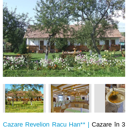
Cazare Revelion Racu Han** |
Cazare în 3