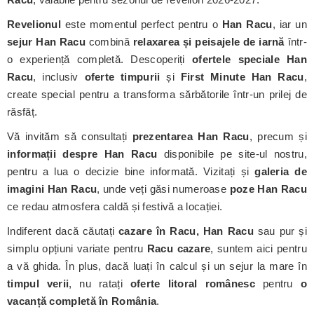
Revelionul
este momentul perfect pentru o
Han Racu
, iar un
sejur Han Racu
combină
relaxarea și peisajele de iarnă
într-
o experiență completă. Descoperiți
ofertele speciale Han
Racu
, inclusiv
oferte timpurii
și
First Minute Han Racu
,
create special pentru a transforma sărbătorile într-un prilej de
răsfăț.
Vă invităm să consultați
prezentarea Han Racu
, precum și
informații despre Han Racu
disponibile pe site-ul nostru,
pentru a lua o decizie bine informată. Vizitați și
galeria de
imagini Han Racu
, unde veți găsi numeroase
poze Han Racu
ce redau atmosfera caldă și festivă a locației.
Indiferent dacă căutați
cazare în Racu, Han Racu
sau pur și
simplu opțiuni variate pentru
Racu cazare
, suntem aici pentru
a vă ghida. În plus, dacă luați în calcul și un sejur la mare în
timpul verii
, nu ratați
oferte litoral românesc
pentru
o
vacanță completă în România
.