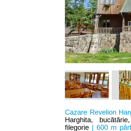
Cazare Revelion Har
Harghita, bucătărie
filegorie
| 600 m pârt