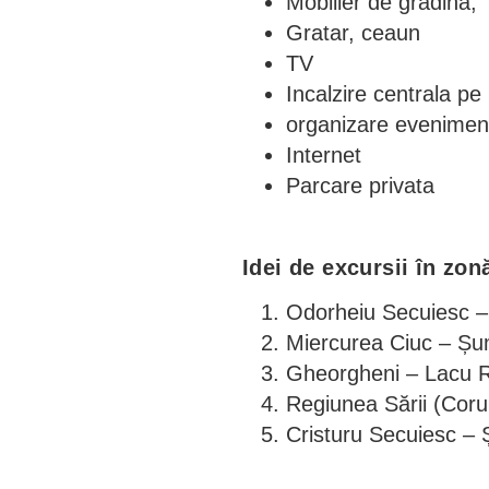
Mobilier de gradina,
Gratar, ceaun
TV
Incalzire centrala p
organizare evenimente 
Internet
Parcare privata
Idei de excursii în zon
Odorheiu Secuiesc –
Miercurea Ciuc – Șu
Gheorgheni – Lacu R
Regiunea Sării (Coru
Cristuru Secuiesc – 