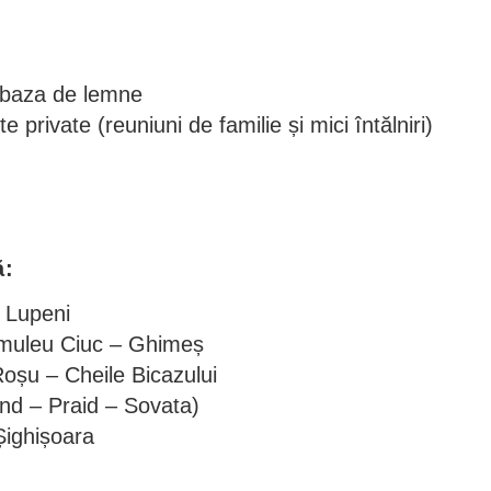
e baza de lemne
private (reuniuni de familie și mici întălniri)
ă:
 Lupeni
muleu Ciuc – Ghimeș
oșu – Cheile Bicazului
nd – Praid – Sovata)
Șighișoara