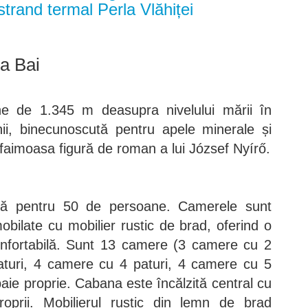
trand termal Perla Vlăhiței
a Bai
ine de 1.345 m deasupra nivelului mării în
nii, binecunoscută pentru apele minerale și
faimoasa figură de roman a lui József Nyírő.
ilă pentru 50 de persoane. Camerele sunt
obilate cu mobilier rustic de brad, oferind o
onfortabilă. Sunt 13 camere (3 camere cu 2
aturi, 4 camere cu 4 paturi, 4 camere cu 5
baie proprie. Cabana este încălzită central cu
roprii. Mobilierul rustic din lemn de brad