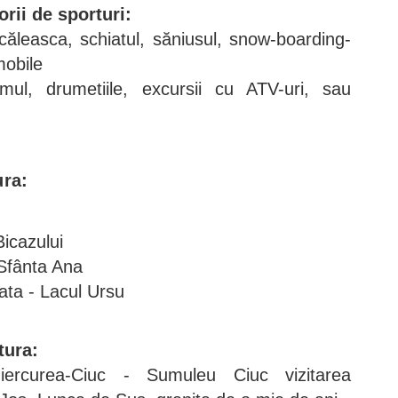
orii de sporturi:
căleasca, schiatul, săniusul, snow-boarding-
mobile
ismul, drumetiile, excursii cu ATV-uri, sau
ura:
Bicazului
Sfânta Ana
ata - Lacul Ursu
tura:
ercurea-Ciuc - Sumuleu Ciuc vizitarea