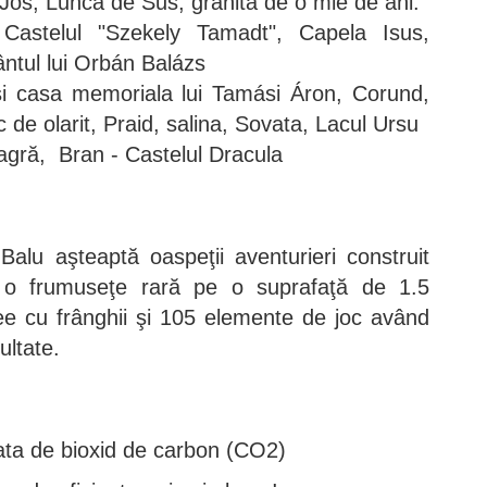
 Jos, Lunca de Sus, granita de o mie de ani.
 Castelul "Szekely Tamadt", Capela Isus,
ntul lui Orbán Balázs
i casa memoriala lui Tamási Áron, Corund,
de olarit, Praid, salina, Sovata, Lacul Ursu
agră, Bran - Castelul Dracula
alu aşteaptă oaspeţii aventurieri construit
 o frumuseţe rară pe o suprafaţă de 1.5
ee cu frânghii şi 105 elemente de joc având
ultate.
a de bioxid de carbon (CO2)