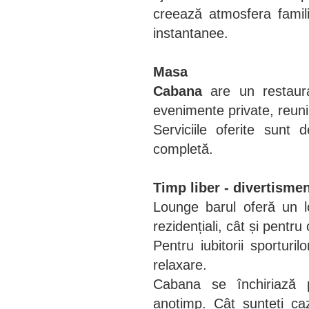
creează atmosfera famil
instantanee.
Masa
Cabana
are un restaur
evenimente private, reuniun
Serviciile oferite sun
completă.
Timp liber - divertisme
Lounge barul oferă un lo
rezidențiali, cât și pentru 
Pentru iubitorii sporturi
relaxare.
Cabana se închiriază p
anotimp. Cât sunteti caz