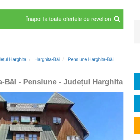
Înapoi la toate ofertele de revelion
ețul Harghita
Harghita-Băi
Pensiune Harghita-Băi
a-Băi - Pensiune - Județul Harghita