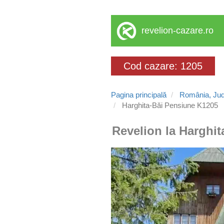
revelion-cazare.ro
Cod cazare: 1205
Pagina principală
România, Jud
Harghita-Băi Pensiune K1205
Revelion la Harghit