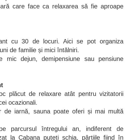
iară care face ca relaxarea să fie aproape
ant cu 30 de locuri. Aici se pot organiza
i de familie și mici întălniri.
t de mic dejun, demipensiune sau pensiune
nt
c plăcut de relaxare atât pentru vizitatorii
cei ocazionali.
lor de iarnă, sauna poate oferi și mai multă
e parcursul întregului an, indiferent de
at la Cabana puteti schia, pârtiile fiind în