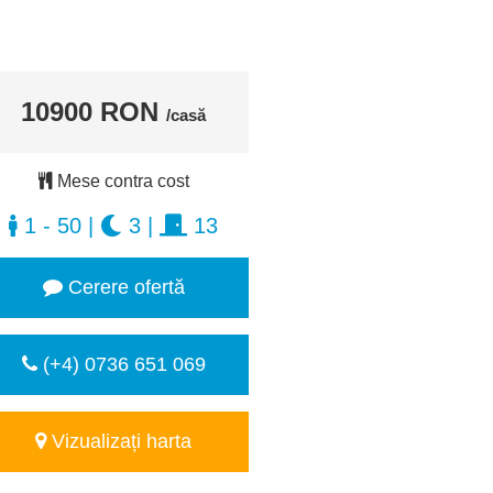
10900 RON
/casă
Mese contra cost
1 - 50
|
3
|
13
Cerere ofertă
(+4) 0736 651 069
Vizualizați harta