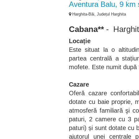
Aventura Balu, 9 km s
Harghita-Băi, Județul Harghita
Cabana**
- Harghit
Locație
Este situat la o altitud
partea centrală a stațiu
mofete. Este numit după 
Cazare
Oferă cazare confortab
dotate cu baie proprie, m
atmosferă familiară şi c
paturi, 2 camere cu 3 p
paturi) și sunt dotate cu 
ajutorul unei centrale p