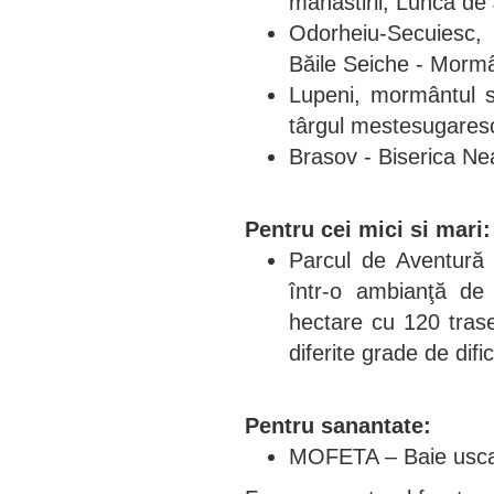
mănăstirii, Lunca de
Odorheiu-Secuiesc,
Băile Seiche - Mormâ
Lupeni, mormântul s
târgul mestesugaresc 
Brasov - Biserica Ne
Pentru cei mici si mari:
Parcul de Aventură B
într-o ambianţă de
hectare cu 120 tras
diferite grade de dific
Pentru sanantate:
MOFETA – Baie uscat