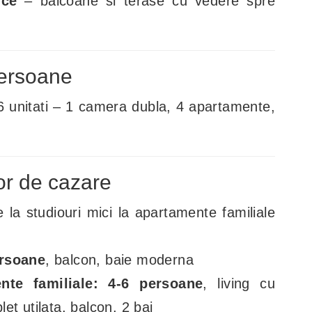
ice
– balcoane si terase cu vedere spre
persoane
 6 unitati – 1 camera dubla, 4 apartamente,
lor de cazare
e la studiouri mici la apartamente familiale
ersoane
, balcon, baie moderna
nte familiale: 4-6 persoane
, living cu
et utilata, balcon, 2 bai