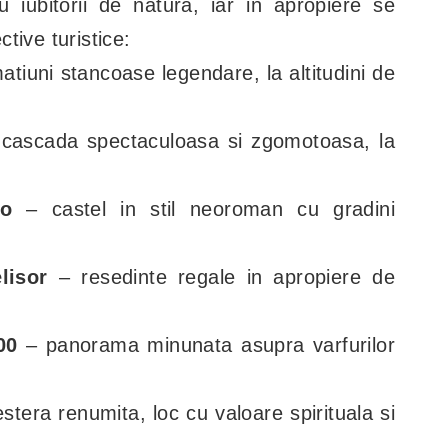
 iubitorii de natura, iar in apropiere se
tive turistice:
atiuni stancoase legendare, la altitudini de
cascada spectaculoasa si zgomotoasa, la
no
– castel in stil neoroman cu gradini
lisor
– resedinte regale in apropiere de
00
– panorama minunata asupra varfurilor
stera renumita, loc cu valoare spirituala si