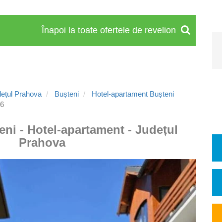
Înapoi la toate ofertele de revelion
ețul Prahova
Bușteni
Hotel-apartament Bușteni
86
eni - Hotel-apartament - Județul
Prahova