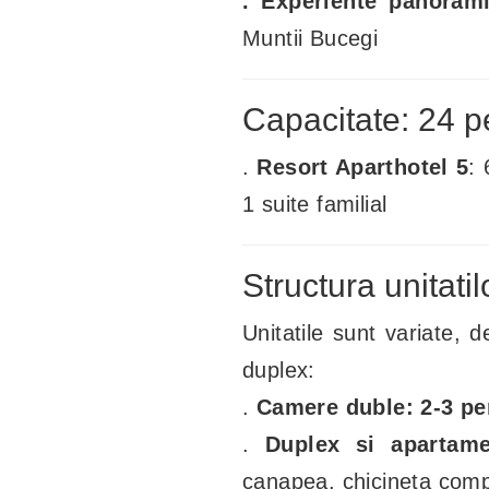
. Experiente panoram
Muntii Bucegi
Capacitate: 24 
.
Resort Aparthotel 5
:
1 suite familial
Structura unitati
Unitatile sunt variate, d
duplex:
.
Camere duble: 2-3 p
.
Duplex si apartame
canapea, chicineta compl