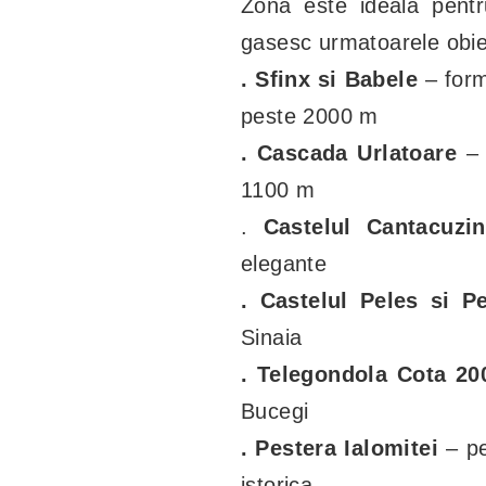
Zona este ideala pentru
gasesc urmatoarele obiec
. Sfinx si Babele
– form
peste 2000 m
. Cascada Urlatoare
– 
1100 m
.
Castelul Cantacuzi
elegante
. Castelul Peles si Pe
Sinaia
. Telegondola Cota 20
Bucegi
. Pestera Ialomitei
– pe
istorica