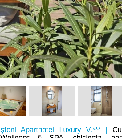
șteni Aparthotel Luxury V.*** |
Cu
Wellness & SPA, chicineta, aer