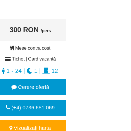
300 RON
/pers
Mese contra cost
Tichet | Card vacanță
1 - 24
|
1
|
12
Cerere ofertă
(+4) 0736 651 069
Vizualizați harta