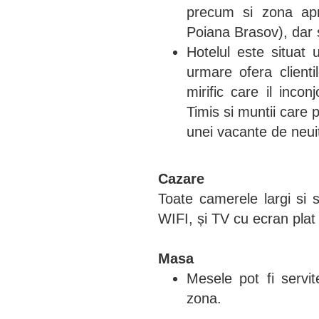
precum si zona apro
Poiana Brasov), dar si
Hotelul este situat 
urmare ofera clientilo
mirific care il inco
Timis si muntii care 
unei vacante de neui
Cazare
Toate camerele largi si s
WIFI, și TV cu ecran plat
Masa
Mesele pot fi servit
zona.