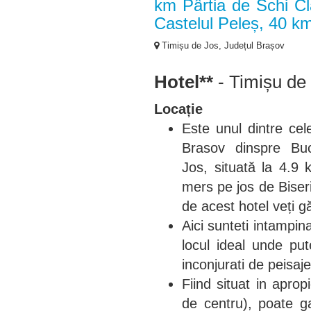
km Pârtia de Schi C
Castelul Peleș, 40 k
Timișu de Jos, Județul Brașov
Hotel**
- Timișu de
Locație
Este unul dintre cel
Brasov dinspre Buc
Jos, situată la 4.9
mers pe jos de Biseri
de acest hotel veți 
Aici sunteti intampin
locul ideal unde pu
inconjurati de peisaj
Fiind situat in apro
de centru), poate ga