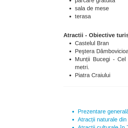
parcare gratuita
sala de mese
terasa
Atractii - Obiective turi
Castelul Bran
Peştera Dâmbovicio
Munții Bucegi - Cel
metri.
Piatra Craiului
Prezentare generală 
Atracții naturale di
Atracții culturale în