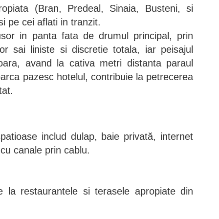
piata (Bran, Predeal, Sinaia, Busteni, si
 pe cei aflati in tranzit.
usor in panta fata de drumul principal, prin
r sai liniste si discretie totala, iar peisajul
njoara, avand la cativa metri distanta paraul
parca pazesc hotelul, contribuie la petrecerea
tat.
patioase includ dulap, baie privată, internet
 cu canale prin cablu.
e la restaurantele si terasele apropiate din