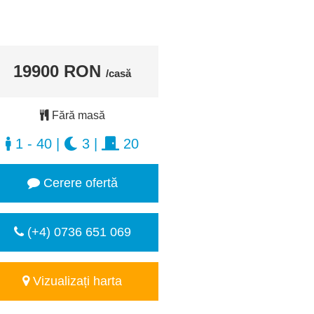
19900 RON
/casă
Fără masă
1 - 40
|
3
|
20
Cerere ofertă
(+4) 0736 651 069
Vizualizați harta