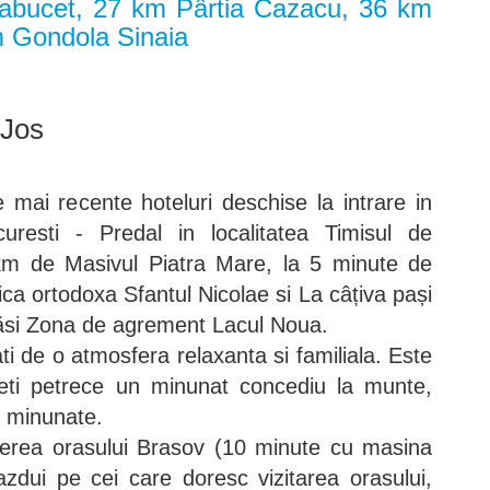
labucet, 27 km Pârtia Cazacu, 36 km
m Gondola Sinaia
 Jos
e mai recente hoteluri deschise la intrare in
uresti - Predal in localitatea Timisul de
 km de Masivul Piatra Mare, la 5 minute de
ca ortodoxa Sfantul Nicolae si La câțiva pași
găsi Zona de agrement Lacul Noua.
ati de o atmosfera relaxanta si familiala. Este
teti petrece un minunat concediu la munte,
e minunate.
pierea orasului Brasov (10 minute cu masina
zdui pe cei care doresc vizitarea orasului,