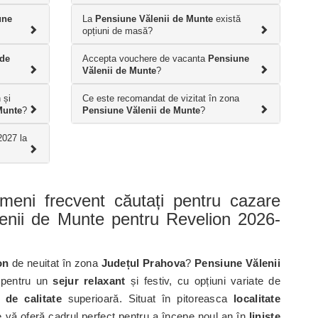
une
La
Pensiune Vălenii de Munte
există
opțiuni de masă?
 de
Accepta vouchere de vacanta
Pensiune
Vălenii de Munte
?
 și
Ce este recomandat de vizitat în zona
Munte
?
Pensiune Vălenii de Munte
?
2027 la
ermeni frecvent căutați pentru cazare
enii de Munte pentru Revelion 2026-
on
de neuitat în zona
Județul Prahova
?
Pensiune Vălenii
 pentru un
sejur relaxant
și festiv, cu opțiuni variate de
i de calitate
superioară. Situat în pitoreasca
localitate
 vă oferă cadrul perfect pentru a începe noul an în
liniște