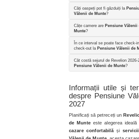
Câți oaspeți pot fi găzduiți la
Pensi
Vălenii de Munte
?
Câțe camere are
Pensiune Vălenii
Munte
?
În ce interval se poate face check-in
check-out la
Pensiune Vălenii de 
Cât costă sejurul de Revelion 2026-
Pensiune Vălenii de Munte
?
Informații utile și t
despre Pensiune Văl
2027
Planificați să petreceți un
Reveli
de Munte
este alegerea ideală
cazare confortabilă
și
servici
Vălenii de Munte
, acesta cazare