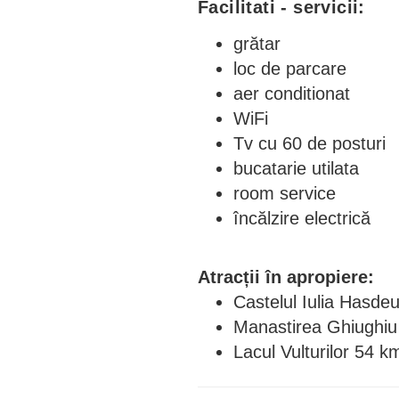
Facilitati - servicii:
grătar
loc de parcare
aer conditionat
WiFi
Tv cu 60 de posturi
bucatarie utilata
room service
încălzire electrică
Atracții în apropiere:
Castelul Iulia Hasde
Manastirea Ghiughi
Lacul Vulturilor 54 k