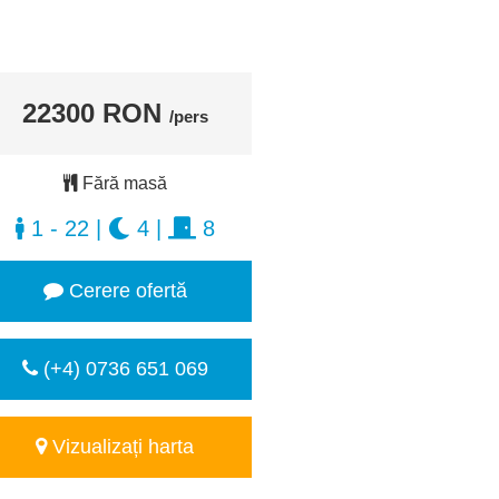
22300 RON
/pers
Fără masă
1 - 22
|
4
|
8
Cerere ofertă
(+4) 0736 651 069
Vizualizați harta