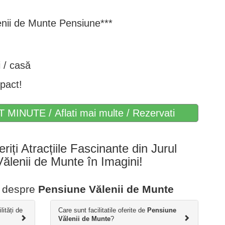
enii de Munte Pensiune***
 / casă
pact!
T MINUTE / Aflati mai multe / Rezervati
eriți Atracțiile Fascinante din Jurul
 Vălenii de Munte în Imagini!
e despre
Pensiune Vălenii de Munte
lități de
Care sunt facilitatile oferite de
Pensiune
Vălenii de Munte
?