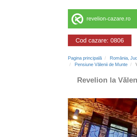
revelion-cazare.ro
Cod cazare: 0806
Pagina principală
România, Jud
Pensiune Vălenii de Munte
V
Revelion la Vălen