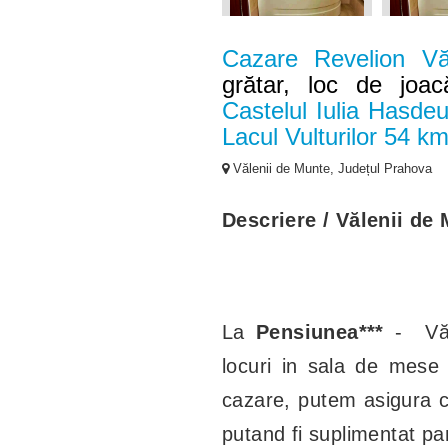
Cazare Revelion Vă
grătar, loc de joac
Castelul Iulia Hasde
Lacul Vulturilor 54 k
Vălenii de Munte, Județul Prahova
Descriere / Vălenii de 
La
Pensiunea***
- Văl
locuri in sala de mese
cazare, putem asigura cli
putand fi suplimentat pa