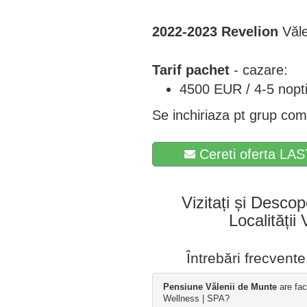
2022-2023 Revelion
Văl
Tarif pachet
- cazare:
4500 EUR / 4-5 nopti
Se inchiriaza pt grup com
Cereti oferta LAS
Vizitați și Descop
Localității
Întrebări frecvent
Pensiune Vălenii de Munte
are faci
Wellness | SPA?