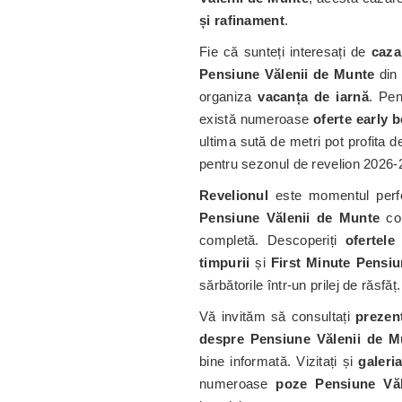
și rafinament
.
Fie că sunteți interesați de
caza
Pensiune Vălenii de Munte
din 
organiza
vacanța de iarnă
. Pen
există numeroase
oferte early 
ultima sută de metri pot profita 
pentru sezonul de revelion 2026-
Revelionul
este momentul perf
Pensiune Vălenii de Munte
co
completă. Descoperiți
ofertel
timpurii
și
First Minute Pensiu
sărbătorile într-un prilej de răsfăț.
Vă invităm să consultați
prezen
despre Pensiune Vălenii de M
bine informată. Vizitați și
galeri
numeroase
poze Pensiune Vă