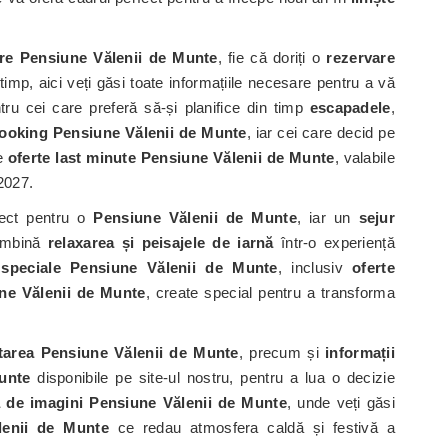
re Pensiune Vălenii de Munte
, fie că doriți o
rezervare
timp, aici veți găsi toate informațiile necesare pentru a vă
tru cei care preferă să-și planifice din timp
escapadele
,
booking Pensiune Vălenii de Munte
, iar cei care decid pe
de
oferte last minute Pensiune Vălenii de Munte
, valabile
2027.
ect pentru o
Pensiune Vălenii de Munte
, iar un
sejur
mbină
relaxarea și peisajele de iarnă
într-o experiență
e speciale Pensiune Vălenii de Munte
, inclusiv
oferte
ne Vălenii de Munte
, create special pentru a transforma
tarea Pensiune Vălenii de Munte
, precum și
informații
unte
disponibile pe site-ul nostru, pentru a lua o decizie
a de imagini Pensiune Vălenii de Munte
, unde veți găsi
lenii de Munte
ce redau atmosfera caldă și festivă a