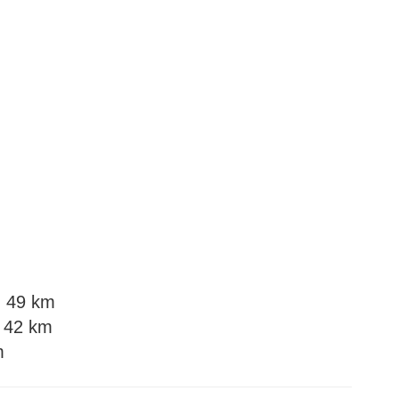
u 49 km
u 42 km
m