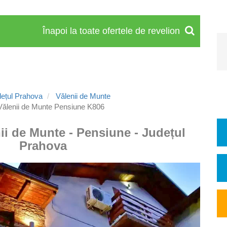
Înapoi la toate ofertele de revelion
ețul Prahova
Vălenii de Munte
ălenii de Munte Pensiune K806
ii de Munte - Pensiune - Județul
Prahova