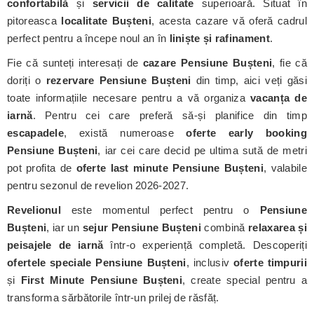
confortabilă
și
servicii de calitate
superioară. Situat în
pitoreasca
localitate Bușteni
, acesta cazare vă oferă cadrul
perfect pentru a începe noul an în
liniște și rafinament
.
Fie că sunteți interesați de
cazare Pensiune Bușteni
, fie că
doriți o
rezervare Pensiune Bușteni
din timp, aici veți găsi
toate informațiile necesare pentru a vă organiza
vacanța de
iarnă
. Pentru cei care preferă să-și planifice din timp
escapadele
, există numeroase
oferte early booking
Pensiune Bușteni
, iar cei care decid pe ultima sută de metri
pot profita de
oferte last minute Pensiune Bușteni
, valabile
pentru sezonul de revelion 2026-2027.
Revelionul
este momentul perfect pentru o
Pensiune
Bușteni
, iar un
sejur Pensiune Bușteni
combină
relaxarea și
peisajele de iarnă
într-o experiență completă. Descoperiți
ofertele speciale Pensiune Bușteni
, inclusiv
oferte timpurii
și
First Minute Pensiune Bușteni
, create special pentru a
transforma sărbătorile într-un prilej de răsfăț.