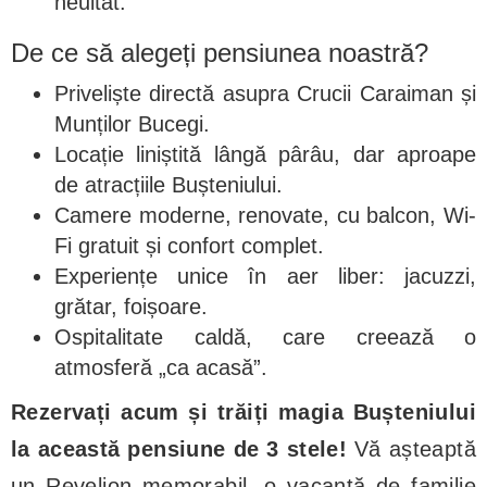
neuitat.
De ce să alegeți pensiunea noastră?
Priveliște directă asupra Crucii Caraiman și
Munților Bucegi.
Locație liniștită lângă pârâu, dar aproape
de atracțiile Bușteniului.
Camere moderne, renovate, cu balcon, Wi-
Fi gratuit și confort complet.
Experiențe unice în aer liber: jacuzzi,
grătar, foișoare.
Ospitalitate caldă, care creează o
atmosferă „ca acasă”.
Rezervați acum și trăiți magia Bușteniului
la această pensiune de 3 stele!
Vă așteaptă
un Revelion memorabil, o vacanță de familie