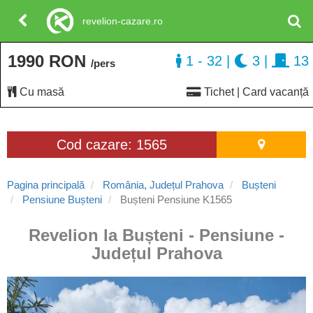
revelion-cazare.ro
1990 RON
1 - 32
|
3
|
13
/pers
Cu masă
Tichet | Card vacanță
Cod cazare: 1565
Pagina principală
România, Județul Prahova
Bușteni
Pensiune Bușteni
Bușteni Pensiune K1565
Revelion la Bușteni - Pensiune -
Județul Prahova