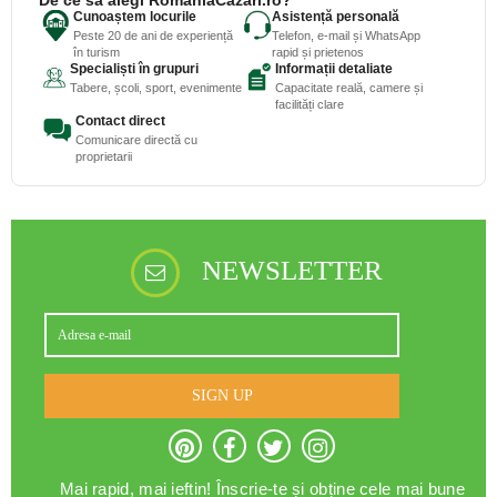
Cunoaștem locurile
Asistență personală
Peste 20 de ani de experiență
Telefon, e-mail și WhatsApp
în turism
rapid și prietenos
Specialiști în grupuri
Informații detaliate
Tabere, școli, sport, evenimente
Capacitate reală, camere și
facilități clare
Contact direct
Comunicare directă cu
proprietarii
NEWSLETTER
SIGN UP
Mai rapid, mai ieftin! Înscrie-te și obține cele mai bune