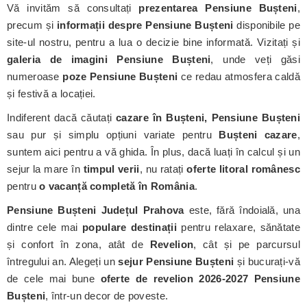
Vă invităm să consultați
prezentarea Pensiune Bușteni
,
precum și
informații despre Pensiune Bușteni
disponibile pe
site-ul nostru, pentru a lua o decizie bine informată. Vizitați și
galeria de imagini Pensiune Bușteni
, unde veți găsi
numeroase
poze Pensiune Bușteni
ce redau atmosfera caldă
și festivă a locației.
Indiferent dacă căutați
cazare în Bușteni, Pensiune Bușteni
sau pur și simplu opțiuni variate pentru
Bușteni cazare
,
suntem aici pentru a vă ghida. În plus, dacă luați în calcul și un
sejur la mare în
timpul verii
, nu ratați
oferte litoral românesc
pentru
o vacanță completă în România
.
Pensiune Bușteni
Județul Prahova
este, fără îndoială, una
dintre cele mai
populare destinații
pentru relaxare, sănătate
și confort în zona, atât de
Revelion
, cât și pe parcursul
întregului an. Alegeți un
sejur Pensiune Bușteni
și bucurați-vă
de cele mai bune
oferte de revelion 2026-2027 Pensiune
Bușteni
, într-un decor de poveste.