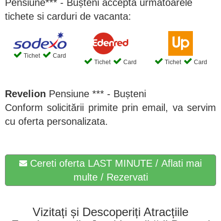
Pensiune*** - Bușteni accepta urmatoarele
tichete si carduri de vacanta:
Tichet
Card
Tichet
Card
Tichet
Card
Revelion
Pensiune *** - Bușteni
Conform solicitării primite prin email, va servim
cu oferta personalizata.
Cereti oferta LAST MINUTE / Aflati mai
multe / Rezervati
Vizitați și Descoperiți Atracțiile