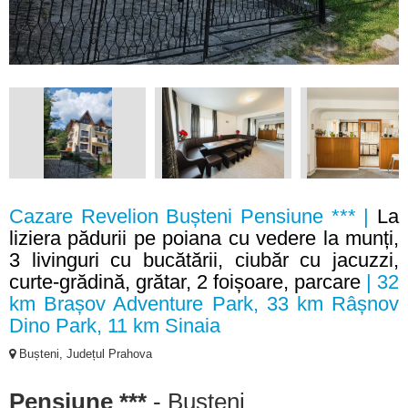
Cazare Revelion Bușteni Pensiune *** |
La
liziera pădurii pe poiana cu vedere la munți,
3 livinguri cu bucătării, ciubăr cu jacuzzi,
curte-grădină, grătar, 2 foișoare, parcare
| 32
km Brașov Adventure Park, 33 km Râșnov
Dino Park, 11 km Sinaia
Bușteni, Județul Prahova
Pensiune ***
- Bușteni