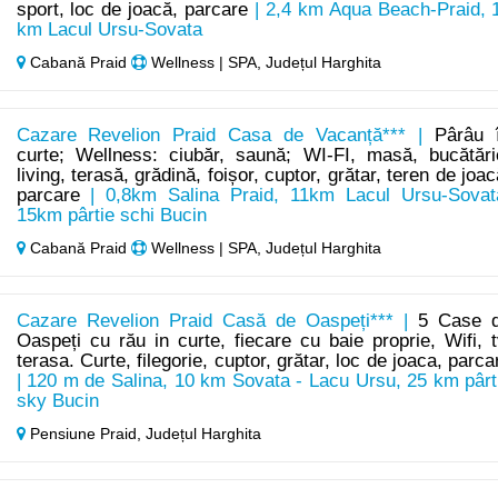
sport, loc de joacă, parcare
| 2,4 km Aqua Beach-Praid, 
km Lacul Ursu-Sovata
Cabană Praid
Wellness | SPA, Județul Harghita
Cazare Revelion Praid Casa de Vacanță*** |
Pârâu 
curte; Wellness: ciubăr, saună; WI-FI, masă, bucătări
living, terasă, grădină, foișor, cuptor, grătar, teren de joac
parcare
| 0,8km Salina Praid, 11km Lacul Ursu-Sovat
15km pârtie schi Bucin
Cabană Praid
Wellness | SPA, Județul Harghita
Cazare Revelion Praid Casă de Oaspeți*** |
5 Case 
Oaspeți cu rău in curte, fiecare cu baie proprie, Wifi, t
terasa. Curte, filegorie, cuptor, grătar, loc de joaca, parca
| 120 m de Salina, 10 km Sovata - Lacu Ursu, 25 km pârt
sky Bucin
Pensiune Praid,
Județul Harghita