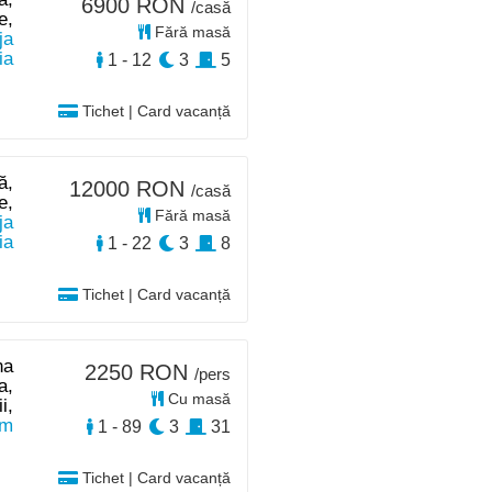
6900 RON
/casă
e,
Fără masă
ja
ia
1 - 12
3
5
Tichet | Card vacanță
ă,
12000 RON
/casă
e,
Fără masă
ja
ia
1 - 22
3
8
Tichet | Card vacanță
na
2250 RON
/pers
a,
Cu masă
i,
km
1 - 89
3
31
Tichet | Card vacanță