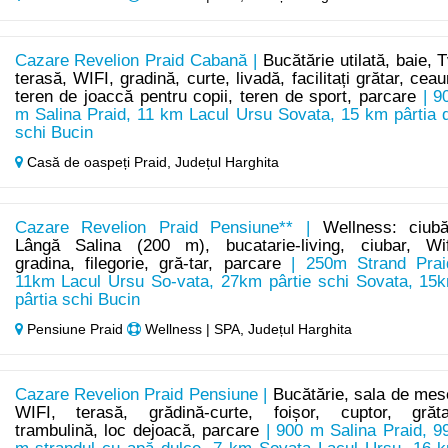
Cazare Revelion Praid Cabană |
Bucătărie utilată, baie, T
terasă, WIFI, gradină, curte, livadă, facilitați grătar, ceau
teren de joaccă pentru copii, teren de sport, parcare
| 9
m Salina Praid, 11 km Lacul Ursu Sovata, 15 km pârtia 
schi Bucin
Casă de oaspeți Praid,
Județul Harghita
Cazare Revelion Praid Pensiune** |
Wellness: ciubă
Lângă Salina (200 m), bucatarie-living, ciubar, Wif
gradina, filegorie, gră-tar, parcare
| 250m Strand Prai
11km Lacul Ursu So-vata, 27km pârtie schi Sovata, 15
pârtia schi Bucin
Pensiune Praid
Wellness | SPA, Județul Harghita
Cazare Revelion Praid Pensiune |
Bucătărie, sala de mes
WIFI, terasă, grădină-curte, foișor, cuptor, grăta
trambulină, loc dejoacă, parcare
| 900 m Salina Praid, 9