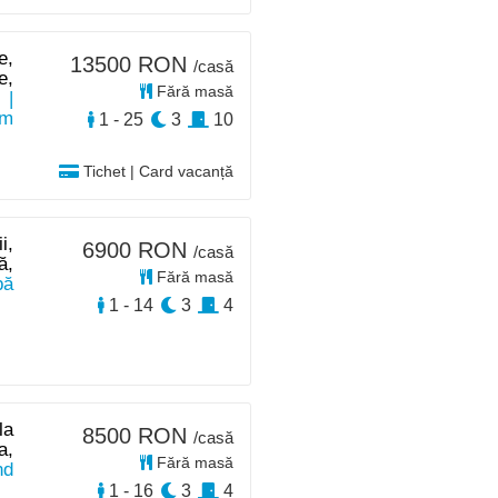
e,
13500 RON
/casă
e,
Fără masă
e
|
km
1 - 25
3
10
Tichet | Card vacanță
i,
6900 RON
/casă
ă,
Fără masă
pă
1 - 14
3
4
la
8500 RON
/casă
a,
Fără masă
nd
1 - 16
3
4