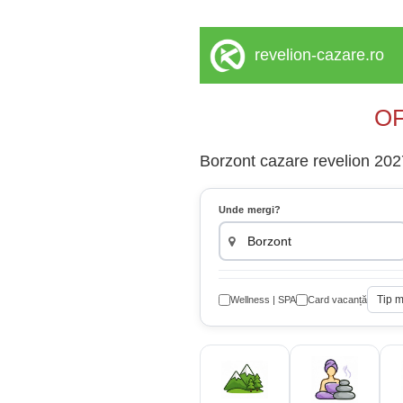
revelion-cazare.ro
OF
Borzont cazare revelion 2027 
Unde mergi?
Tip 
Wellness | SPA
Card vacanță