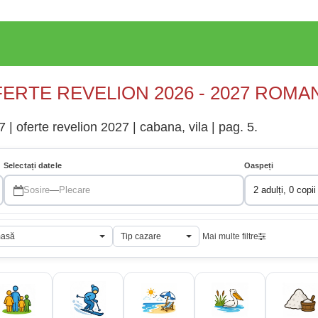
ERTE REVELION 2026 - 2027 ROMA
| oferte revelion 2027 | cabana, vila | pag. 5.
Selectați datele
Oaspeți
Sosire
—
Plecare
2 adulți, 0 copii
masă
Tip cazare
Mai multe filtre