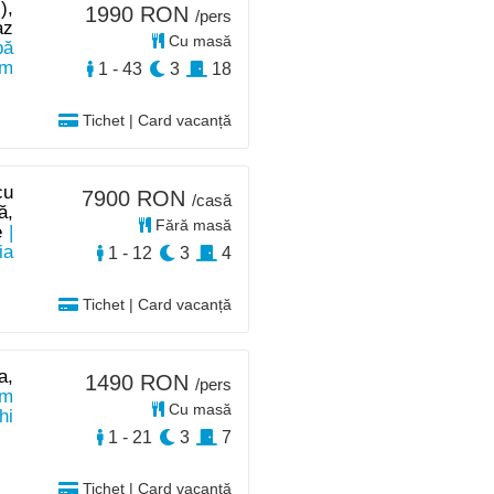
),
1990 RON
/pers
az
Cu masă
pă
km
1 - 43
3
18
Tichet | Card vacanță
cu
7900 RON
/casă
ă,
Fără masă
e
|
ia
1 - 12
3
4
Tichet | Card vacanță
a,
1490 RON
/pers
km
Cu masă
hi
1 - 21
3
7
Tichet | Card vacanță