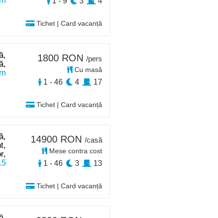
km
1 - 9
3
4
Tichet | Card vacanță
ă,
1800 RON
/pers
ă,
Cu masă
km
1 - 46
4
17
Tichet | Card vacanță
ă,
14900 RON
/casă
t,
Mese contra cost
r,
15
1 - 46
3
13
Tichet | Card vacanță
ă,