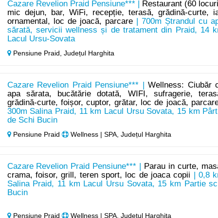
Cazare Revelion Praid Pensiune*** |
Restaurant (60 locuri
mic dejun, bar, WiFi, recepție, terasă, grădină-curte, i
ornamental, loc de joacă, parcare
| 700m Ștrandul cu a
sărată, servicii wellness și de tratament din Praid, 14 
Lacul Ursu-Sovata
Pensiune Praid,
Județul Harghita
Cazare Revelion Praid Pensiune*** |
Wellness: Ciubăr 
apa sărata, bucătărie dotată, WIFI, sufragerie, teras
grădină-curte, foișor, cuptor, grătar, loc de joacă, parcar
300m Salina Praid, 11 km Lacul Ursu Sovata, 15 km Pârt
de Schi Bucin
Pensiune Praid
Wellness | SPA, Județul Harghita
Cazare Revelion Praid Pensiune*** |
Parau in curte, mas
crama, foisor, grill, teren sport, loc de joaca copii
| 0,8 
Salina Praid, 11 km Lacul Ursu Sovata, 15 km Partie sc
Bucin
Pensiune Praid
Wellness | SPA, Județul Harghita