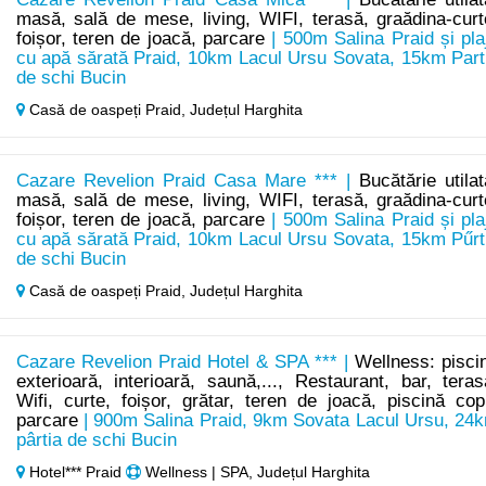
masă, sală de mese, living, WIFI, terasă, graădina-curt
foișor, teren de joacă, parcare
| 500m Salina Praid și pla
cu apă sărată Praid, 10km Lacul Ursu Sovata, 15km Part
de schi Bucin
Casă de oaspeți Praid,
Județul Harghita
Cazare Revelion Praid Casa Mare *** |
Bucătărie utilat
masă, sală de mese, living, WIFI, terasă, graădina-curt
foișor, teren de joacă, parcare
| 500m Salina Praid și pla
cu apă sărată Praid, 10km Lacul Ursu Sovata, 15km Pűrt
de schi Bucin
Casă de oaspeți Praid,
Județul Harghita
Cazare Revelion Praid Hotel & SPA *** |
Wellness: pisci
exterioară, interioară, saună,..., Restaurant, bar, teras
Wifi, curte, foișor, grătar, teren de joacă, piscină copi
parcare
| 900m Salina Praid, 9km Sovata Lacul Ursu, 24
pârtia de schi Bucin
Hotel*** Praid
Wellness | SPA, Județul Harghita