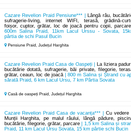
Cazare Revelion Praid Pensiune*** |
Lângă râu, bucătări
sufragerie-living, internet WIFI, terasă, grădină-curt
foișor, cuptor, grătar, loc de joacă pentru copii, parcar
600m Salina Praid, 11km Lacul Urssu - Sovata, 15
pârtia de schi Pasul Bucin
Pensiune Praid,
Județul Harghita
Cazare Revelion Praid Casa de Oaspeți |
La liziera paduri
bucătărie dotată, sufragerie, băi private, filegorie, teras
grătar, ceaun, loc de joacă
| 800 m Salina și Ștrand cu a
sărată Praid, 6 km Lacul Ursu, 7 km Pârtia Sovata
Casă de oaspeți Praid,
Județul Harghita
Cazare Revelion Praid Casa de vacanța*** |
Cu vedere 
Munții Harghita, pe malul râului, lângă pădure, piscin
bucătărie, filegorie, grătar, parcare
| 1,5 km Salina și stra
Praid, 11 km Lacul Ursu Sovata, 15 km pârtie schi Bucin