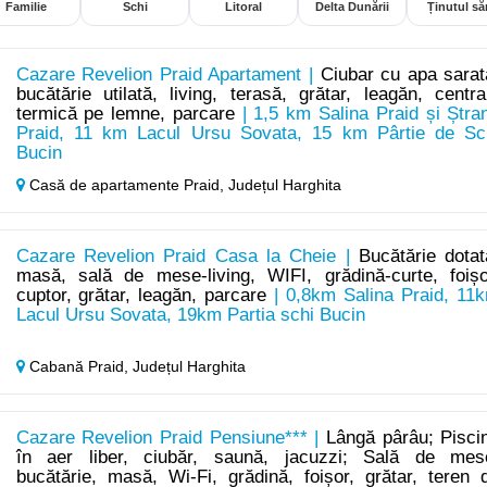
Familie
Schi
Litoral
Delta Dunării
Ținutul săr
Cazare Revelion Praid Apartament |
Ciubar cu apa sarat
bucătărie utilată, living, terasă, grătar, leagăn, centra
termică pe lemne, parcare
| 1,5 km Salina Praid și Ștra
Praid, 11 km Lacul Ursu Sovata, 15 km Pârtie de Sc
Bucin
Casă de apartamente Praid,
Județul Harghita
Cazare Revelion Praid Casa la Cheie |
Bucătărie dotat
masă, sală de mese-living, WIFI, grădină-curte, foișo
cuptor, grătar, leagăn, parcare
| 0,8km Salina Praid, 11
Lacul Ursu Sovata, 19km Partia schi Bucin
Cabană Praid,
Județul Harghita
Cazare Revelion Praid Pensiune*** |
Lângă pârâu; Pisci
în aer liber, ciubăr, saună, jacuzzi; Sală de mes
bucătărie, masă, Wi-Fi, grădină, foișor, grătar, teren 