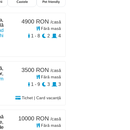
ii
Castele
Pet friendly
a,
4900 RON
/casă
lă
Fără masă
nd
hi
1 - 8
2
4
ă,
3500 RON
/casă
r,
Fără masă
km
1 - 9
3
3
Tichet | Card vacanță
nă
10000 RON
/casă
e,
Fără masă
de