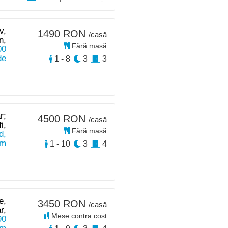
v,
1490 RON
/casă
n,
Fără masă
00
de
1 - 8
3
3
r;
4500 RON
/casă
i,
Fără masă
d,
km
1 - 10
3
4
e,
3450 RON
/casă
r,
Mese contra cost
90