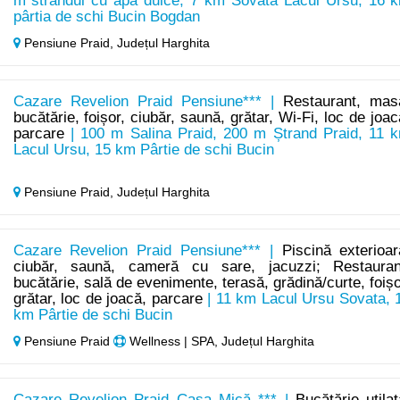
m strandul cu apă dulce, 7 km Sovata Lacul Ursu, 16 
pârtia de schi Bucin Bogdan
Pensiune Praid,
Județul Harghita
Cazare Revelion Praid Pensiune*** |
Restaurant, mas
bucătărie, foișor, ciubăr, saună, grătar, Wi-Fi, loc de joac
parcare
| 100 m Salina Praid, 200 m Ștrand Praid, 11 
Lacul Ursu, 15 km Pârtie de schi Bucin
Pensiune Praid,
Județul Harghita
Cazare Revelion Praid Pensiune*** |
Piscină exterioar
ciubăr, saună, cameră cu sare, jacuzzi; Restauran
bucătărie, sală de evenimente, terasă, grădină/curte, foișo
grătar, loc de joacă, parcare
| 11 km Lacul Ursu Sovata, 
km Pârtie de schi Bucin
Pensiune Praid
Wellness | SPA, Județul Harghita
Cazare Revelion Praid Casa Mică *** |
Bucătărie utilat