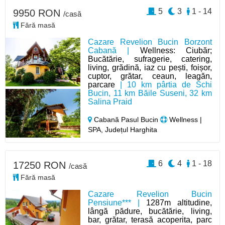
5
3
1 - 14
9950 RON
/casă
Fără masă
Cazare Revelion Bucin Borzont
Cabană |
Wellness: Ciubăr;
Bucătărie, sufragerie, catering,
living, grădină, iaz cu pești, foișor,
cuptor, grătar, ceaun, leagăn,
parcare
| 10 km pârtia de Schi
Bucin, 11 km Băile Suseni, 32 km
Salina Praid
Cabană Pasul Bucin
Wellness |
SPA, Județul Harghita
6
4
1 - 18
17250 RON
/casă
Fără masă
Cazare Revelion Bucin
Pensiune*** |
1287m altitudine,
lângă pădure, bucătărie, living,
bar, grătar, terasă acoperita, parc