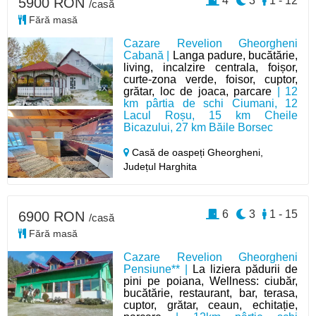
4
3
1 - 12
5900 RON
/casă
Fără masă
Cazare Revelion Gheorgheni
Cabană |
Langa padure, bucătărie,
living, incalzire centrala, foișor,
curte-zona verde, foisor, cuptor,
grătar, loc de joaca, parcare
| 12
km pârtia de schi Ciumani, 12
Lacul Roșu, 15 km Cheile
Bicazului, 27 km Băile Borsec
Casă de oaspeți Gheorgheni,
Județul Harghita
6
3
1 - 15
6900 RON
/casă
Fără masă
Cazare Revelion Gheorgheni
Pensiune** |
La liziera pădurii de
pini pe poiana, Wellness: ciubăr,
bucătărie, restaurant, bar, terasa,
cuptor, grătar, ceaun, echitație,