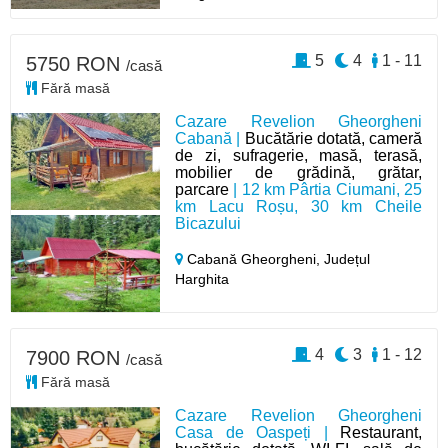
5
4
1 - 11
5750 RON
/casă
Fără masă
Cazare Revelion Gheorgheni
Cabană |
Bucătărie dotată, cameră
de zi, sufragerie, masă, terasă,
mobilier de grădină, grătar,
parcare
| 12 km Pârtia Ciumani, 25
km Lacu Roșu, 30 km Cheile
Bicazului
Cabană Gheorgheni,
Județul
Harghita
4
3
1 - 12
7900 RON
/casă
Fără masă
Cazare Revelion Gheorgheni
Casa de Oaspeți |
Restaurant,