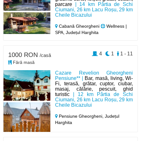
parcare
| 14 km Pârtia de Schi
Ciumani, 26 km Lacu Roșu, 29 km
Cheile Bicazului
Cabană Gheorgheni
Wellness |
SPA, Județul Harghita
4
1
1 - 11
1000 RON
/casă
Fără masă
Cazare Revelion Gheorgheni
Pensiune** |
Bar, masă, living, Wi-
Fi, terasă, grătar, cuptor, ciubar,
masaj, călărie, pescuit, ghid
turistic
| 12 km Pârtia de Schi
Ciumani, 26 km Lacu Roșu, 29 km
Cheile Bicazului
Pensiune Gheorgheni,
Județul
Harghita