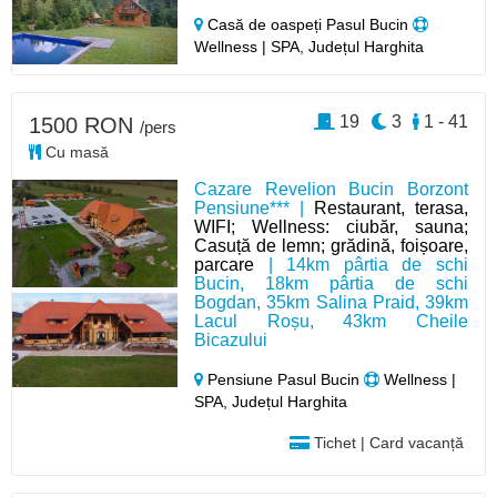
Casă de oaspeți Pasul Bucin
Wellness | SPA, Județul Harghita
19
3
1 - 41
1500 RON
/pers
Cu masă
Cazare Revelion Bucin Borzont
Pensiune*** |
Restaurant, terasa,
WIFI; Wellness: ciubăr, sauna;
Casuță de lemn; grădină, foișoare,
parcare
| 14km pârtia de schi
Bucin, 18km pârtia de schi
Bogdan, 35km Salina Praid, 39km
Lacul Roșu, 43km Cheile
Bicazului
Pensiune Pasul Bucin
Wellness |
SPA, Județul Harghita
Tichet | Card vacanță