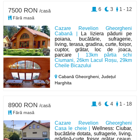
6
3
1 - 12
7500 RON
/casă
Fără masă
Cazare Revelion Gheorgheni
Cabană |
La liziera pădurii pe
poiana, bucătărie, sufragerie,
living, terasa, gradina, curte, foișor,
cuptor, grătar, loc de joaca,
parcare
| 13km pârtia schi
Ciumani, 26km Lacul Roșu, 29km
Cheile Bicazului
Cabană Gheorgheni,
Județul
Harghita
6
4
1 - 18
8900 RON
/casă
Fără masă
Cazare Revelion Gheorgheni
Casa le cheie |
Wellness: Ciubar,
bucătărie dotata, sufragerie, living,
grădină-curte, foișor, grătar, ceaun,