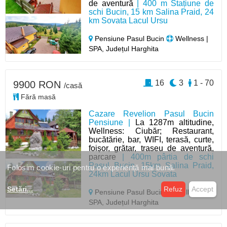
de aventură
| 400 m Stațiune de
schi Bucin, 15 km Salina Praid, 24
km Sovata Lacul Ursu
Pensiune Pasul Bucin
Wellness |
SPA, Județul Harghita
16
3
1 - 70
9900 RON
/casă
Fără masă
Cazare Revelion Pasul Bucin
Pensiune |
La 1287m altitudine,
Wellness: Ciubăr; Restaurant,
bucătărie, bar, WIFI, terasă, curte,
foișor, grătar, traseu de aventură,
parcare
| 400m pârtia de schi
Pasul Bucin, 15km Salina Praid,
Folosim cookie-uri pentru o experiență mai bună.
24km Lacul Ursu Sovata
Setări
...
Refuz
Accept
Pensiune Pasul Bucin
Wellness |
SPA, Județul Harghita