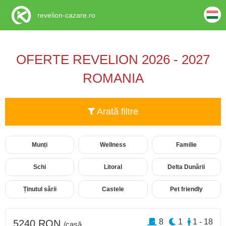
revelion-cazare.ro
OFERTE REVELION 2026 - 2027
ROMANIA
Arată filtre
Munți
Wellness
Familie
Schi
Litoral
Delta Dunării
Ținutul sării
Castele
Pet friendly
8
1
1 - 18
5240 RON
/casă