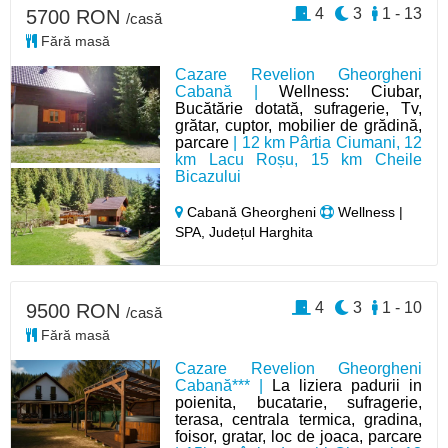
4
3
1 - 13
5700 RON
/casă
Fără masă
Cazare Revelion Gheorgheni
Cabană |
Wellness: Ciubar,
Bucătărie dotată, sufragerie, Tv,
grătar, cuptor, mobilier de grădină,
parcare
| 12 km Pârtia Ciumani, 12
km Lacu Roșu, 15 km Cheile
Bicazului
Cabană Gheorgheni
Wellness |
SPA, Județul Harghita
4
3
1 - 10
9500 RON
/casă
Fără masă
Cazare Revelion Gheorgheni
Cabană*** |
La liziera padurii in
poienita, bucatarie, sufragerie,
terasa, centrala termica, gradina,
foisor, gratar, loc de joaca, parcare