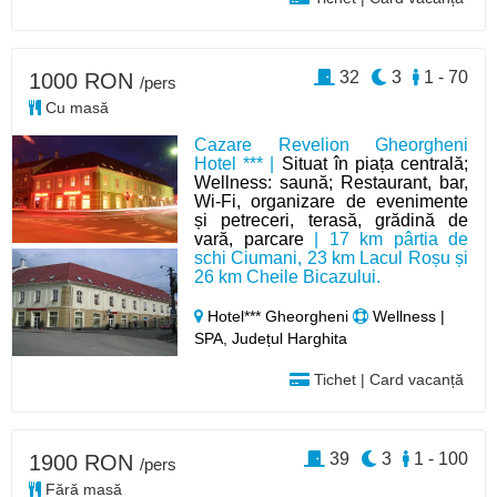
32
3
1 - 70
1000 RON
/pers
Cu masă
Cazare Revelion Gheorgheni
Hotel *** |
Situat în piața centrală;
Wellness: saună; Restaurant, bar,
Wi-Fi, organizare de evenimente
și petreceri, terasă, grădină de
vară, parcare
| 17 km pârtia de
schi Ciumani, 23 km Lacul Roșu și
26 km Cheile Bicazului.
Hotel*** Gheorgheni
Wellness |
SPA, Județul Harghita
Tichet | Card vacanță
39
3
1 - 100
1900 RON
/pers
Fără masă