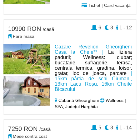
Tichet | Card vacanță
6
3
1 - 12
10990 RON
/casă
Fără masă
Cazare Revelion Gheorgheni
Casa la Cheie** |
La liziera
padurii; Wellness: ciubar;
bucatarie, sufragerie, terasa,
centrala termica, gradina, foisor,
gratar, loc de joaca, parcare
|
15km pârtia de schi Ciumani,
13km Lacu Roșu, 16km Cheile
Bicazului
Cabană Gheorgheni
Wellness |
SPA, Județul Harghita
5
3
1 - 14
7250 RON
/casă
Mese contra cost