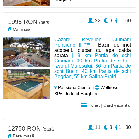
22
3
1 - 60
1995 RON
/pers
Cu masă
Cazare Revelion Ciumani
Pensiune II *** |
Bazin de inot
acoperit, ciubar cu apa calda
sarata
| 9 km Partia de schi
Ciumani, 30 km Partia de schi -
Izvorul Muresului, 36 km Partia de
schi Bucin, 40 km Partia de schi
Bogdan, 55 km Salina Praid
Pensiune Ciumani
Wellness |
SPA, Județul Harghita
Tichet | Card vacanță
11
3
1 - 30
12750 RON
/casă
Fără masă