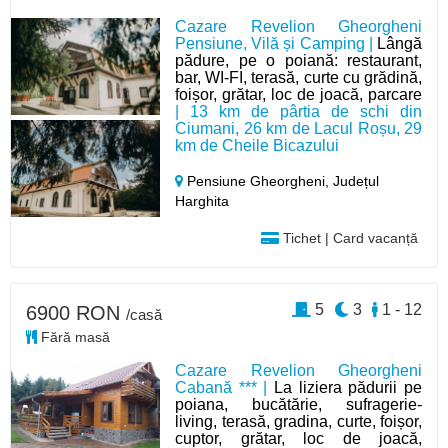
Cazare Revelion Gheorgheni
Pensiune, Vilă și Camping |
Lângă
pădure, pe o poiană: restaurant,
bar, WI-FI, terasă, curte cu grădină,
foișor, grătar, loc de joacă, parcare
| 13 km de pârtia de schi din
Ciumani, 26 km de Lacul Roșu, 29
km de Cheile Bicazului
Pensiune Gheorgheni,
Județul
Harghita
Tichet | Card vacanță
5
3
1 - 12
6900 RON
/casă
Fără masă
Cazare Revelion Gheorgheni
Cabană *** |
La liziera pădurii pe
poiana, bucătărie, sufragerie-
living, terasă, gradina, curte, foișor,
cuptor, grătar, loc de joacă,