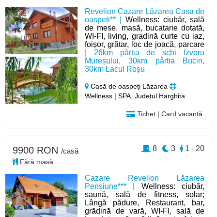
Revelion Cazare Lăzarea Casa de
oaspeți** |
Wellness: ciubăr, sală
de mese, masă, bucatarie dotată,
WI-FI, living, gradină curte cu iaz,
foișor, grătar, loc de joacă, parcare
| 26km pârtia de schi Izvoru
Mureșului, 30km pârtia Bucin,
30km Lacul Roșu
Casă de oaspeți Lăzarea
Wellness | SPA, Județul Harghita
Tichet | Card vacanță
8
3
1 - 20
9900 RON
/casă
Fără masă
Cazare Revelion Lăzarea
Pensiune*** |
Wellness: ciubăr,
saună, sală de fitness, solar;
Lângă pădure, Restaurant, bar,
grădină de vară, WI-FI, sală de