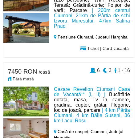
Terasă; Grădină-curte; Foișor de
vară; Parcare
| 200m centrul
Ciumani; 21km de Pârtia de schi
Izvoru Mureșului; 47km Salina
Praid
Pensiune Ciumani,
Județul Harghita
Tichet | Card vacanță
6
3
1 - 16
7450 RON
/casă
Fără masă
Cazare Revelion Ciumani Casa
de Vacanță** (I, II) |
Bucătărie
dotată, masa, Tv în camere,
gradina, cuptor, grătar, filegorie,
loc de joacă, parcare
| 4 km Pârtia
Ciumani, 4 km Băile Suseni, 36
km Lacul Roșu
Casă de oaspeți Ciumani,
Județul
Harghita