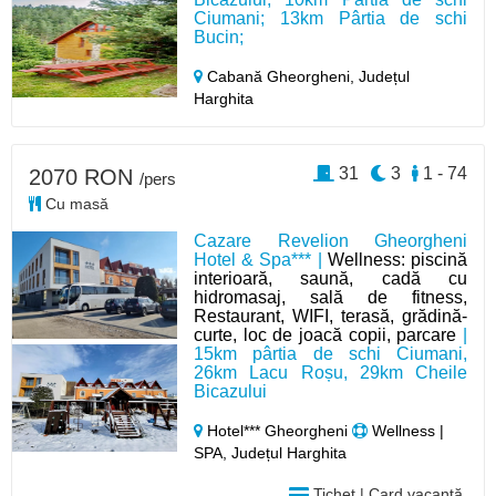
Ciumani; 13km Pârtia de schi
Bucin;
Cabană Gheorgheni,
Județul
Harghita
31
3
1 - 74
2070 RON
/pers
Cu masă
Cazare Revelion Gheorgheni
Hotel & Spa*** |
Wellness: piscină
interioară, saună, cadă cu
hidromasaj, sală de fitness,
Restaurant, WIFI, terasă, grădină-
curte, loc de joacă copii, parcare
|
15km pârtia de schi Ciumani,
26km Lacu Roșu, 29km Cheile
Bicazului
Hotel*** Gheorgheni
Wellness |
SPA, Județul Harghita
Tichet | Card vacanță