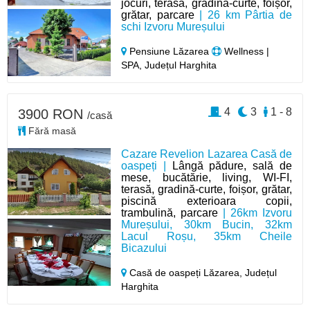
jocuri, terasă, grădină-curte, foișor,
grătar, parcare
| 26 km Pârtia de
schi Izvoru Mureșului
Pensiune Lăzarea
Wellness |
SPA, Județul Harghita
4
3
1 - 8
3900 RON
/casă
Fără masă
Cazare Revelion Lazarea Casă de
oaspeți |
Lângă pădure, sală de
mese, bucătărie, living, WI-FI,
terasă, gradină-curte, foișor, grătar,
piscină exterioara copii,
trambulină, parcare
| 26km Izvoru
Mureșului, 30km Bucin, 32km
Lacul Roșu, 35km Cheile
Bicazului
Casă de oaspeți Lăzarea,
Județul
Harghita