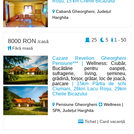
Roșu, 15 km Cheile Bicazului
Cabană Gheorgheni,
Județul
Harghita
25
5
1 - 50
8000 RON
/casă
Fără masă
Cazare Revelion Gheorgheni
Pensiune*** |
Wellness: Ciubăr,
Bucătărie pentru oaspeți,
sufragerie, living, șemineu,
grădină, foișor, grătar, loc de joacă,
parcare
| 15km Pârtia de schi
Ciumani, 26km Lacu Roșu, 29km
Cheile Bicazului
Pensiune Gheorgheni
Wellness |
SPA, Județul Harghita
Tichet | Card vacanță