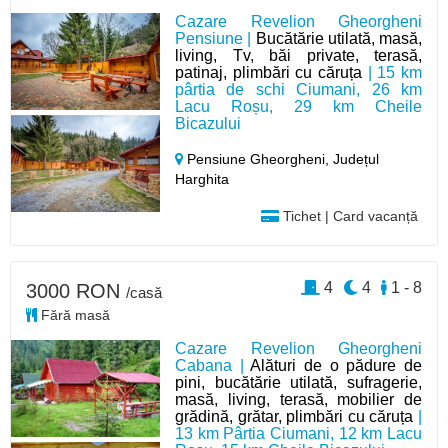
Cazare Revelion Gheorgheni
Pensiune |
Bucătărie utilată, masă,
living, Tv, băi private, terasă,
patinaj, plimbări cu căruța
| 15 km
pârtia de schi Ciumani, 26 km
Lacu Roșu, 29 km Cheile
Bicazului
Pensiune Gheorgheni,
Județul
Harghita
Tichet | Card vacanță
4
4
1 - 8
3000 RON
/casă
Fără masă
Cazare Revelion Gheorgheni
Cabana |
Alături de o pădure de
pini, bucătărie utilată, sufragerie,
masă, living, terasă, mobilier de
grădină, grătar, plimbări cu căruța
|
13 km Pârtia Ciumani, 12 km Lacu