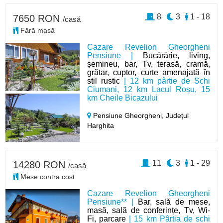
8
3
1 - 18
7650 RON
/casă
Fără masă
Cazare Revelion Gheorgheni
Pensiune |
Bucărărie, living,
șemineu, bar, Tv, terasă, cramă,
grătar, cuptor, curte amenajată în
stil rustic
| 12 km pârtie de Schi
Ciumani, 12 km Lacul Roșu, 15
km Cheile Bicazului
Pensiune Gheorgheni,
Județul
Harghita
11
3
1 - 29
14280 RON
/casă
Mese contra cost
Cazare Revelion Gheorgheni
Pensiune** |
Bar, sală de mese,
masă, sală de conferințe, Tv, Wi-
Fi, parcare
| 15 km Pârtia de schi