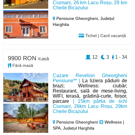
Ciumani, 26 km Lacu Roșu, 29 km
Cheile Bicazului
Pensiune Gheorgheni,
Județul
Harghita
Tichet | Card vacanță
12
3
1 - 34
9900 RON
/casă
Fără masă
Cazare Revelion Gheorgheni
Pensiune** |
La liziera pădurii de
brazi; Wellness: ciubăr;
Restaurant, sală de mese-living,
WIFI, terasă, grădină-curte, foișor,
parcare
| 15km pârtia de schi
Ciumani, 26km Lacu Roșu, 29km
Cheile Bicazului
Pensiune Gheorgheni
Wellness |
SPA, Județul Harghita