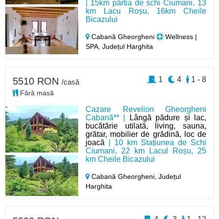
| 15km pârtia de schi Ciumani, 13
km Lacu Roșu, 16km Cheile
Bicazului
Cabană Gheorgheni
Wellness |
SPA, Județul Harghita
1
4
1 - 8
5510 RON
/casă
Fără masă
Cazare Revelion Gheorgheni
Cabană** |
Lângă pădure și lac,
bucătărie utilată, living, sauna,
grătar, mobilier de grădină, loc de
joacă
| 10 km Stațiunea de Schi
Ciumani, 22 km Lacul Roșu, 25
km Cheile Bicazului
Cabană Gheorgheni,
Județul
Harghita