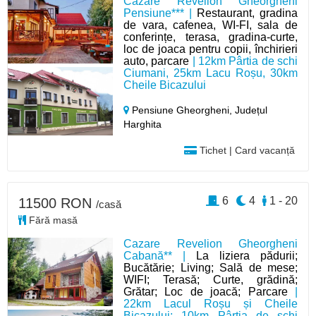
Cazare Revelion Gheorgheni
Pensiune*** |
Restaurant, gradina
de vara, cafenea, WI-FI, sala de
conferințe, terasa, gradina-curte,
loc de joaca pentru copii, închirieri
auto, parcare
| 12km Pârtia de schi
Ciumani, 25km Lacu Roșu, 30km
Cheile Bicazului
Pensiune Gheorgheni,
Județul
Harghita
Tichet | Card vacanță
6
4
1 - 20
11500 RON
/casă
Fără masă
Cazare Revelion Gheorgheni
Cabană** |
La liziera pădurii;
Bucătărie; Living; Sală de mese;
WIFI; Terasă; Curte, grădină;
Grătar; Loc de joacă; Parcare
|
22km Lacul Roșu și Cheile
Bicazului; 10km Pârtia de schi