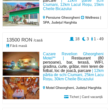
parcare
| 12km pârtie schi
Ciumani, 12km Lacul Roșu, 15km
Cheile Bicazului
Pensiune Gheorgheni
Wellness |
SPA, Județul Harghita
18
3
1 - 49
13500 RON
/casă
Fără masă
Cazare Revelion Gheorgheni
Motel** |
Restaurant (80
persoane), bar, terasă, WIFI,
gradina, curte, grătar, mini teren de
fotbal, loc de joacă, parcare
| 12km
pârtia de schi Ciumani, 25km Lacu
Roșu, 30km Cheile Bicazului
Motel Gheorgheni,
Județul Harghita
Tichet | Card vacanță