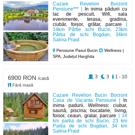
Cazare Revelion Borzont
Pensiune*** |
In inima pădurii cu
lac de pescuit, Wifi, sala
evenimente, terasa, gradina,
ciubăr, foișor, grătar, parcare
|
14km Pârtie schi Bucin, 23km
Pârtia de schi Bogdan, 34km
Salina Praid
Pensiune Pasul Bucin
Wellness |
SPA, Județul Harghita
3
3
1 - 10
6900 RON
/casă
Fără masă
Cazare Revelion Bucin Borzont
Casa de Vacanta Pensiune |
In
inima padurii, Wellness: ciubar,
saună, piscina; bucatarie, living,
foisor, ceaun, gratar, parcare
| 14
km partia de schi Bucin, 23 km
Partia de schi Bogdan, 34 km
Salina Praid