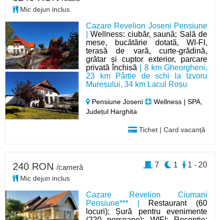
Mic dejun inclus
Cazare Revelion Joseni Pensiune
|
Wellness: ciubăr, saună; Sală de
mese, bucătărie dotată, WI-FI,
terasă de vară, curte-grădină,
grătar și cuptor exterior, parcare
privată închisă
| 8 km Gheorgheni,
23 km Pârtie de schi la Izvoru
Mureșului, 34 km Lacul Roșu
Pensiune Joseni
Wellness | SPA,
Județul Harghita
Tichet | Card vacanță
7
1
1 - 20
240 RON
/cameră
Mic dejun inclus
Cazare Revelion Ciumani
Pensiune*** |
Restaurant (60
locuri); Șură pentru evenimente
(220 persoane); WIFI; Recepție;