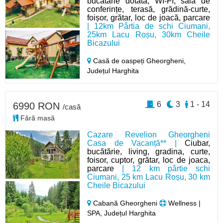
bucătărie dotată, WI-FI, sală de
conferințe, terasă, grădină-curte,
foișor, grătar, loc de joacă, parcare
| 12km Pârtia de schi Ciumani,
25km Lacu Roșu, 30km Cheile
Bicazului
Casă de oaspeți Gheorgheni,
Județul Harghita
6
3
1 - 14
6990 RON
/casă
Fără masă
Cazare Revelion Gheorgheni
Casa de Vacanță** |
Ciubar,
bucătărie, living, gradina, curte,
foisor, cuptor, grătar, loc de joaca,
parcare
| 12 km pârtie schi
Ciumani, 25 km Lacu Roșu, 30 km
Cheile Bicazului
Cabană Gheorgheni
Wellness |
SPA, Județul Harghita