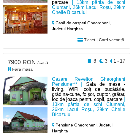
parcare
| 13km pârtia de schi
Ciumani, 26km Lacul Roșu, 29km
Cheile Bicazului
Casă de oaspeți Gheorgheni,
Județul Harghita
Tichet | Card vacanță
8
3
1 - 17
7900 RON
/casă
Fără masă
Cazare Revelion Gheorgheni
Pensiune*** |
Sala de mese -
living, WIFI, colț de bucătărie,
grădina-curte, foișor, cuptor, grătar,
loc de joaca pentru copii, parcare
|
13km pârtia de schi Ciumani,
26km Lacul Roșu, 29km Cheile
Bicazului
Pensiune Gheorgheni,
Județul
Harghita