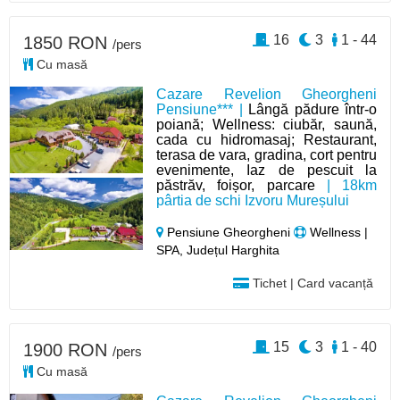
16
3
1 - 44
1850 RON
/pers
Cu masă
Cazare Revelion Gheorgheni
Pensiune*** |
Lângă pădure într-o
poiană; Wellness: ciubăr, saună,
cada cu hidromasaj; Restaurant,
terasa de vara, gradina, cort pentru
evenimente, Iaz de pescuit la
păstrăv, foișor, parcare
| 18km
pârtia de schi Izvoru Mureșului
Pensiune Gheorgheni
Wellness |
SPA, Județul Harghita
Tichet | Card vacanță
15
3
1 - 40
1900 RON
/pers
Cu masă