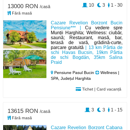
10
3
1 - 30
13000 RON
/casă
Fără masă
Cazare Revelion Borzont Bucin
Pensiune*** |
Cu vedere spre
Munții Harghita; Wellness: ciubăr,
saună; Restaurant, masă, bar,
terasă de vară, grădină-curte,
parcare gratuită
| 13 km Pârtia de
schi Havas Bucsin, 19km Pârtia
de schi Bogdán, 35km Salina
Praid
Pensiune Pasul Bucin
Wellness |
SPA, Județul Harghita
Tichet | Card vacanță
3
3
1 - 15
13615 RON
/casă
Fără masă
Cazare Revelion Borzont Cabana