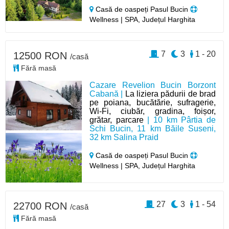
Casă de oaspeți Pasul Bucin
Wellness | SPA, Județul Harghita
7
3
1 - 20
12500 RON
/casă
Fără masă
Cazare Revelion Bucin Borzont
Cabană |
La liziera pădurii de brad
pe poiana, bucătărie, sufragerie,
Wi-Fi, ciubăr, gradina, foișor,
grătar, parcare
| 10 km Pârtia de
Schi Bucin, 11 km Băile Suseni,
32 km Salina Praid
Casă de oaspeți Pasul Bucin
Wellness | SPA, Județul Harghita
27
3
1 - 54
22700 RON
/casă
Fără masă