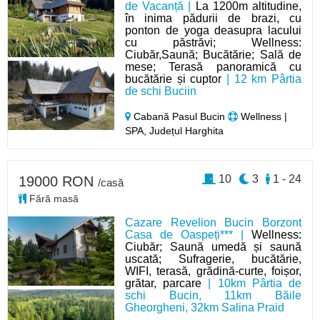
de Vacanță |
La 1200m altitudine,
în inima pădurii de brazi, cu
ponton de yoga deasupra lacului
cu păstrăvi; Wellness:
Ciubăr,Saună; Bucătărie; Sală de
mese; Terasă panoramică cu
bucătărie și cuptor
| 12 km Pârtia
de schi Buciin
Cabană Pasul Bucin
Wellness |
SPA, Județul Harghita
10
3
1 - 24
19000 RON
/casă
Fără masă
Cazare Revelion Bucin Borzont
Casa de Oaspeți*** |
Wellness:
Ciubăr; Saună umedă și saună
uscată; Sufragerie, bucătărie,
WIFI, terasă, grădină-curte, foișor,
grătar, parcare
| 10km Pârtia de
schi Bucin, 11km Băile
Gheorgheni, 32km Salina Praid