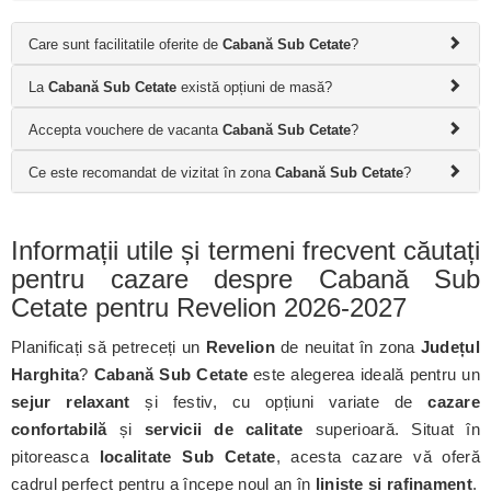
Care sunt facilitatile oferite de
Cabană Sub Cetate
?
La
Cabană Sub Cetate
există opțiuni de masă?
Accepta vouchere de vacanta
Cabană Sub Cetate
?
Ce este recomandat de vizitat în zona
Cabană Sub Cetate
?
Informații utile și termeni frecvent căutați
pentru cazare despre Cabană Sub
Cetate pentru Revelion 2026-2027
Planificați să petreceți un
Revelion
de neuitat în zona
Județul
Harghita
?
Cabană Sub Cetate
este alegerea ideală pentru un
sejur relaxant
și festiv, cu opțiuni variate de
cazare
confortabilă
și
servicii de calitate
superioară. Situat în
pitoreasca
localitate Sub Cetate
, acesta cazare vă oferă
cadrul perfect pentru a începe noul an în
liniște și rafinament
.