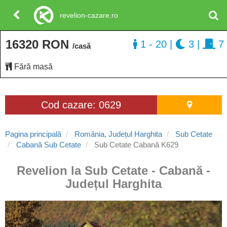
revelion-cazare.ro
16320 RON
1 - 20
|
3
|
7
/casă
Fără masă
Cod cazare: 0629
Pagina principală
România, Județul Harghita
Sub Cetate
Cabană Sub Cetate
Sub Cetate Cabană K629
Revelion la Sub Cetate - Cabană -
Județul Harghita