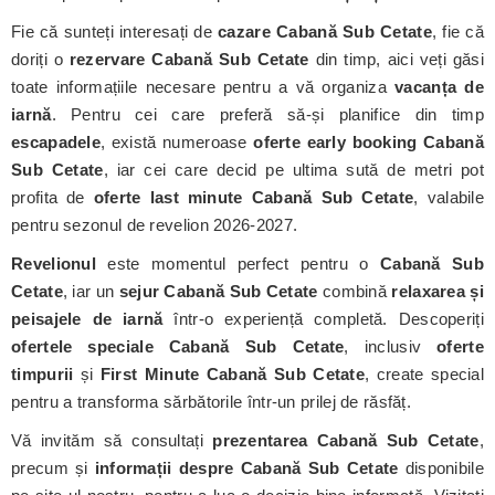
Fie că sunteți interesați de
cazare Cabană Sub Cetate
, fie că
doriți o
rezervare Cabană Sub Cetate
din timp, aici veți găsi
toate informațiile necesare pentru a vă organiza
vacanța de
iarnă
. Pentru cei care preferă să-și planifice din timp
escapadele
, există numeroase
oferte early booking Cabană
Sub Cetate
, iar cei care decid pe ultima sută de metri pot
profita de
oferte last minute Cabană Sub Cetate
, valabile
pentru sezonul de revelion 2026-2027.
Revelionul
este momentul perfect pentru o
Cabană Sub
Cetate
, iar un
sejur Cabană Sub Cetate
combină
relaxarea și
peisajele de iarnă
într-o experiență completă. Descoperiți
ofertele speciale Cabană Sub Cetate
, inclusiv
oferte
timpurii
și
First Minute Cabană Sub Cetate
, create special
pentru a transforma sărbătorile într-un prilej de răsfăț.
Vă invităm să consultați
prezentarea Cabană Sub Cetate
,
precum și
informații despre Cabană Sub Cetate
disponibile