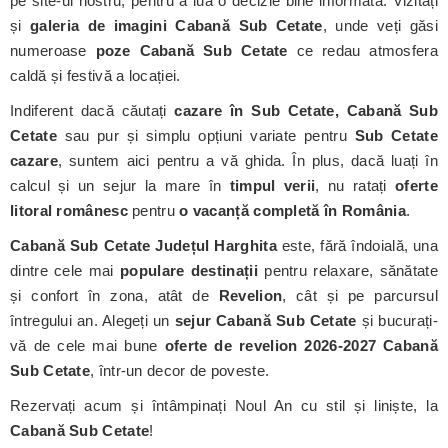
pe site-ul nostru, pentru a lua o decizie bine informată. Vizitați
și
galeria de imagini Cabană Sub Cetate
, unde veți găsi
numeroase
poze Cabană Sub Cetate
ce redau atmosfera
caldă și festivă a locației.
Indiferent dacă căutați
cazare în Sub Cetate, Cabană Sub
Cetate
sau pur și simplu opțiuni variate pentru
Sub Cetate
cazare
, suntem aici pentru a vă ghida. În plus, dacă luați în
calcul și un sejur la mare în
timpul verii
, nu ratați
oferte
litoral românesc
pentru
o vacanță completă în România
.
Cabană Sub Cetate
Județul Harghita
este, fără îndoială, una
dintre cele mai
populare destinații
pentru relaxare, sănătate
și confort în zona, atât de
Revelion
, cât și pe parcursul
întregului an. Alegeți un
sejur Cabană Sub Cetate
și bucurați-
vă de cele mai bune
oferte de revelion 2026-2027 Cabană
Sub Cetate
, într-un decor de poveste.
Rezervați acum și întâmpinați Noul An cu stil și liniște, la
Cabană Sub Cetate
!