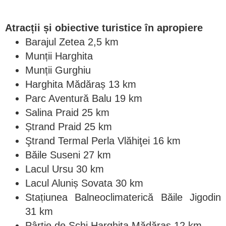
Atracții și obiective turistice în apropiere
Barajul Zetea 2,5 km
Munții Harghita
Munții Gurghiu
Harghita Mădăraș 13 km
Parc Aventură Balu 19 km
Salina Praid 25 km
Ștrand Praid 25 km
Ştrand Termal Perla Vlăhiţei 16 km
Băile Suseni 27 km
Lacul Ursu 30 km
Lacul Aluniș Sovata 30 km
Stațiunea Balneoclimaterică Băile Jigodin
31 km
Pârtie de Schi Harghita Mădăraș 12 km