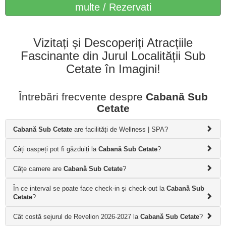
multe / Rezervati
Vizitați și Descoperiți Atracțiile
Fascinante din Jurul Localității Sub
Cetate în Imagini!
Întrebări frecvente despre
Cabană Sub
Cetate
Cabană Sub Cetate
are facilități de Wellness | SPA?
Câți oaspeți pot fi găzduiți la
Cabană Sub Cetate
?
Câțe camere are
Cabană Sub Cetate
?
În ce interval se poate face check-in și check-out la
Cabană Sub
Cetate
?
Cât costă sejurul de Revelion 2026-2027 la
Cabană Sub Cetate
?