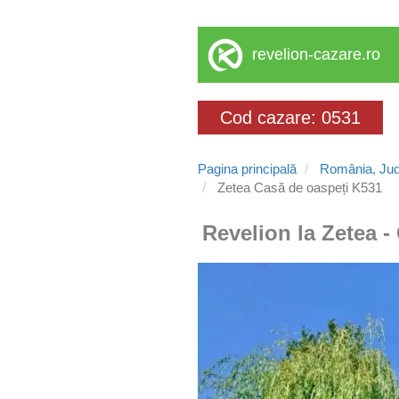
revelion-cazare.ro
Cod cazare: 0531
Pagina principală
România, Jud
Zetea Casă de oaspeți K531
Revelion la Zetea -