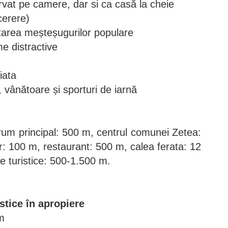
rvat pe camere, dar si ca casă la cheie
 cerere)
tarea meșteșugurilor populare
e distractive
iata
i, vânătoare și sporturi de iarnă
rum principal: 500 m, centrul comunei Zetea:
: 100 m, restaurant: 500 m, calea ferata: 12
e turistice: 500-1.500 m.
istice în apropiere
km