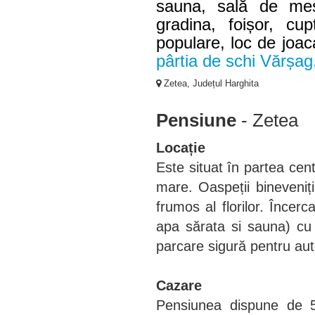
sauna, sală de mes
gradina, foișor, cup
populare, loc de joac
pârtia de schi Vărșag
Zetea, Județul Harghita
Pensiune
- Zetea
Locație
Este situat în partea cen
mare. Oaspeții bineveniți 
frumos al florilor. Încer
apa sărata si sauna) cu 
parcare sigură pentru aut
Cazare
Pensiunea dispune de 5