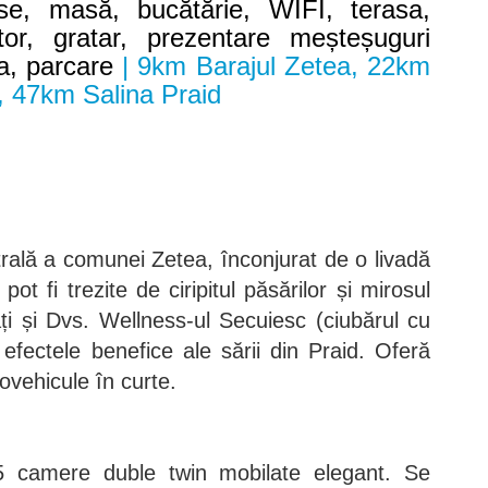
e, masă, bucătărie, WIFI, terasa,
tor, gratar, prezentare meșteșuguri
a, parcare
| 9km Barajul Zetea, 22km
, 47km Salina Praid
trală a comunei Zetea, înconjurat de o livadă
pot fi trezite de ciripitul păsărilor și mirosul
cați și Dvs. Wellness-ul Secuiesc (ciubărul cu
efectele benefice ale sării din Praid. Oferă
ovehicule în curte.
 camere duble twin mobilate elegant. Se