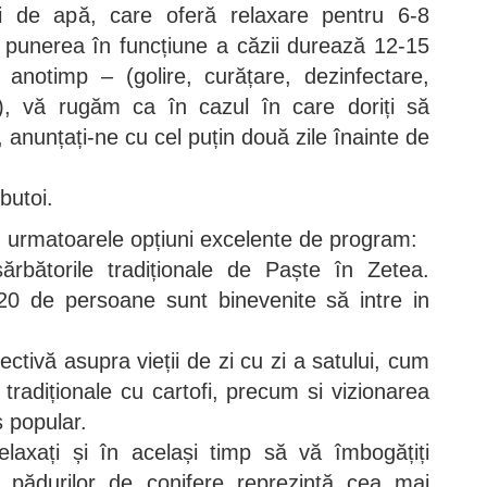
ri de apă, care oferă relaxare pentru 6-8
punerea în funcțiune a căzii durează 12-15
 anotimp – (golire, curățare, dezinfectare,
e), vă rugăm ca în cazul în care doriți să
u, anunțați-ne cu cel puțin două zile înainte de
butoi.
 cu urmatoarele opțiuni excelente de program:
ărbătorile tradiționale de Paște în Zetea.
20 de persoane sunt binevenite să intre in
ectivă asupra vieții de zi cu zi a satului, cum
i tradiționale cu cartofi, precum si vizionarea
 popular.
elaxați și în același timp să vă îmbogățiți
ea pădurilor de conifere reprezintă cea mai