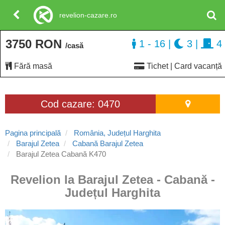
revelion-cazare.ro
3750 RON
1 - 16
|
3
|
4
/casă
Fără masă
Tichet | Card vacanță
Cod cazare: 0470
Pagina principală
România, Județul Harghita
Barajul Zetea
Cabană Barajul Zetea
Barajul Zetea Cabană K470
Revelion la Barajul Zetea - Cabană -
Județul Harghita