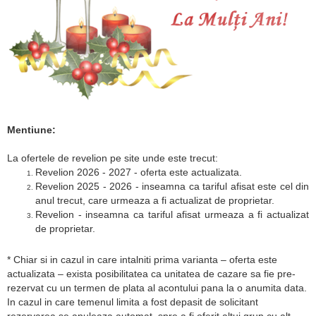
Mentiune:
La ofertele de revelion pe site unde este trecut:
Revelion 2026 - 2027 - oferta este actualizata.
Revelion 2025 - 2026 - inseamna ca tariful afisat este cel din
anul trecut, care urmeaza a fi actualizat de proprietar.
Revelion - inseamna ca tariful afisat urmeaza a fi actualizat
de proprietar.
* Chiar si in cazul in care intalniti prima varianta – oferta este
actualizata – exista posibilitatea ca unitatea de cazare sa fie pre-
rezervat cu un termen de plata al acontului pana la o anumita data.
In cazul in care temenul limita a fost depasit de solicitant
rezervarea se anuleaza automat, spre a fi oferit altui grup cu alt