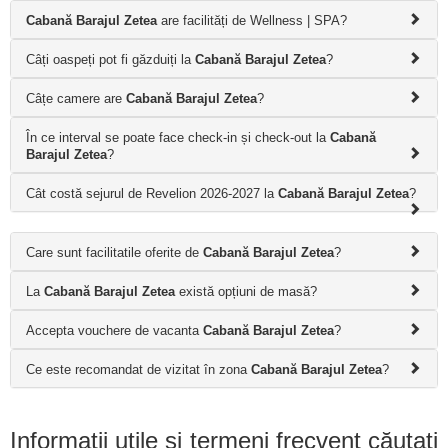
Cabană Barajul Zetea
are facilități de Wellness | SPA?
Câți oaspeți pot fi găzduiți la
Cabană Barajul Zetea
?
Câțe camere are
Cabană Barajul Zetea
?
În ce interval se poate face check-in și check-out la
Cabană
Barajul Zetea
?
Cât costă sejurul de Revelion 2026-2027 la
Cabană Barajul Zetea
?
Care sunt facilitatile oferite de
Cabană Barajul Zetea
?
La
Cabană Barajul Zetea
există opțiuni de masă?
Accepta vouchere de vacanta
Cabană Barajul Zetea
?
Ce este recomandat de vizitat în zona
Cabană Barajul Zetea
?
Informații utile și termeni frecvent căutați