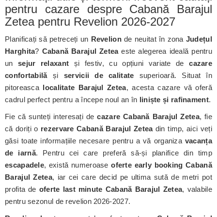
pentru cazare despre Cabană Barajul
Zetea pentru Revelion 2026-2027
Planificați să petreceți un
Revelion
de neuitat în zona
Județul
Harghita
?
Cabană Barajul Zetea
este alegerea ideală pentru
un
sejur relaxant
și festiv, cu opțiuni variate de
cazare
confortabilă
și
servicii de calitate
superioară. Situat în
pitoreasca
localitate Barajul Zetea
, acesta cazare vă oferă
cadrul perfect pentru a începe noul an în
liniște și rafinament
.
Fie că sunteți interesați de
cazare Cabană Barajul Zetea
, fie
că doriți o
rezervare Cabană Barajul Zetea
din timp, aici veți
găsi toate informațiile necesare pentru a vă organiza
vacanța
de iarnă
. Pentru cei care preferă să-și planifice din timp
escapadele
, există numeroase
oferte early booking Cabană
Barajul Zetea
, iar cei care decid pe ultima sută de metri pot
profita de
oferte last minute Cabană Barajul Zetea
, valabile
pentru sezonul de revelion 2026-2027.