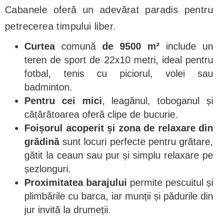
Cabanele oferă un adevărat paradis pentru
petrecerea timpului liber.
Curtea
comună
de 9500 m²
include un
teren de sport de 22x10 metri, ideal pentru
fotbal, tenis cu piciorul, volei sau
badminton.
Pentru cei mici
, leagănul, toboganul și
cățărătoarea oferă clipe de bucurie.
Foișorul acoperit și zona de relaxare din
grădină
sunt locuri perfecte pentru grătare,
gătit la ceaun sau pur și simplu relaxare pe
șezlonguri.
Proximitatea barajului
permite pescuitul și
plimbările cu barca, iar munții și pădurile din
jur invită la drumeții.