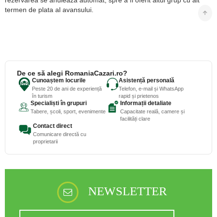
termen de plata al avansului.
De ce să alegi RomaniaCazari.ro?
Cunoaștem locurile
Asistență personală
Peste 20 de ani de experiență
Telefon, e-mail și WhatsApp
în turism
rapid și prietenos
Specialiști în grupuri
Informații detaliate
Tabere, școli, sport, evenimente
Capacitate reală, camere și
facilități clare
Contact direct
Comunicare directă cu
proprietarii
NEWSLETTER