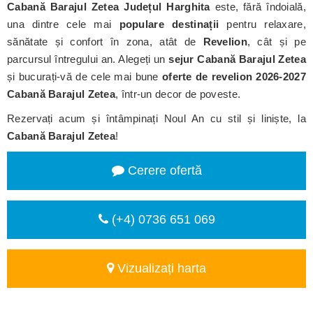
Cabană Barajul Zetea
Județul Harghita
este, fără îndoială,
una dintre cele mai
populare destinații
pentru relaxare,
sănătate și confort în zona, atât de
Revelion
, cât și pe
parcursul întregului an. Alegeți un
sejur Cabană Barajul Zetea
și bucurați-vă de cele mai bune
oferte de revelion 2026-2027
Cabană Barajul Zetea
, într-un decor de poveste.
Rezervați acum și întâmpinați Noul An cu stil și liniște, la
Cabană Barajul Zetea
!
Cerere ofertă
(+4) 0736 651 069
Vizualizați harta