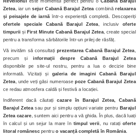
Revelionul
este momentul perfect pentru o
Cabană Barajul
Zetea
, iar un
sejur Cabană Barajul Zetea
combină
relaxarea
și peisajele de iarnă
într-o experiență completă. Descoperiți
ofertele speciale Cabană Barajul Zetea
, inclusiv
oferte
timpurii
și
First Minute Cabană Barajul Zetea
, create special
pentru a transforma sărbătorile într-un prilej de răsfăț.
Vă invităm să consultați
prezentarea Cabană Barajul Zetea
,
precum și
informații despre Cabană Barajul Zetea
disponibile pe site-ul nostru, pentru a lua o decizie bine
informată. Vizitați și
galeria de imagini Cabană Barajul
Zetea
, unde veți găsi numeroase
poze Cabană Barajul Zetea
ce redau atmosfera caldă și festivă a locației.
Indiferent dacă căutați
cazare în Barajul Zetea, Cabană
Barajul Zetea
sau pur și simplu opțiuni variate pentru
Barajul
Zetea cazare
, suntem aici pentru a vă ghida. În plus, dacă luați
în calcul și un sejur la mare în
timpul verii
, nu ratați
oferte
litoral românesc
pentru
o vacanță completă în România
.