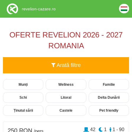
revelion-cazare.ro
OFERTE REVELION 2026 - 2027
ROMANIA
Arată filtre
Munți
Wellness
Familie
Schi
Litoral
Delta Dunării
Ținutul sării
Castele
Pet friendly
42
1
1 - 90
250 RON
/pers