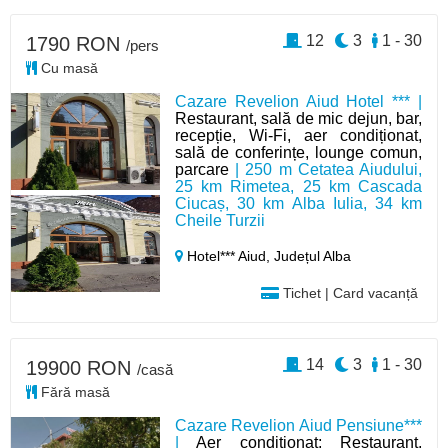
12
3
1 - 30
1790 RON
/pers
Cu masă
Cazare Revelion Aiud Hotel *** |
Restaurant, sală de mic dejun, bar,
recepție, Wi-Fi, aer condiționat,
sală de conferințe, lounge comun,
parcare
| 250 m Cetatea Aiudului,
25 km Rimetea, 25 km Cascada
Ciucaș, 30 km Alba Iulia, 34 km
Cheile Turzii
Hotel*** Aiud,
Județul Alba
Tichet | Card vacanță
14
3
1 - 30
19900 RON
/casă
Fără masă
Cazare Revelion Aiud Pensiune***
|
Aer condiționat; Restaurant,