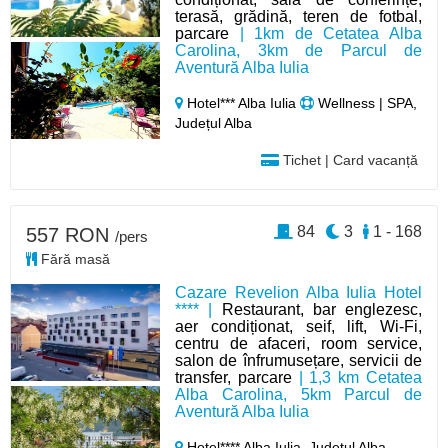
terasă, grădină, teren de fotbal,
parcare
| 1km de Cetatea Alba
Carolina, 3km de Parcul de
Aventură Alba Iulia
Hotel*** Alba Iulia
Wellness | SPA,
Județul Alba
Tichet | Card vacanță
84
3
1 - 168
557 RON
/pers
Fără masă
Cazare Revelion Alba Iulia Hotel
**** |
Restaurant, bar englezesc,
aer condiționat, seif, lift, Wi-Fi,
centru de afaceri, room service,
salon de înfrumusețare, servicii de
transfer, parcare
| 1,3 km Cetatea
Alba Carolina, 5km Parcul de
Aventură Alba Iulia
Hotel**** Alba Iulia,
Județul Alba