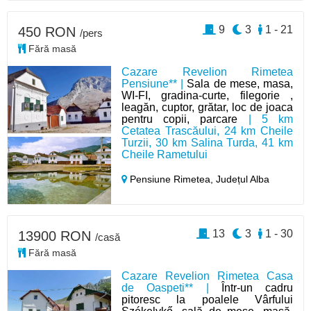
9
3
1 - 21
450 RON
/pers
Fără masă
Cazare Revelion Rimetea
Pensiune** |
Sala de mese, masa,
WI-FI, gradina-curte, filegorie ,
leagăn, cuptor, grătar, loc de joaca
pentru copii, parcare
| 5 km
Cetatea Trascăului, 24 km Cheile
Turzii, 30 km Salina Turda, 41 km
Cheile Rametului
Pensiune Rimetea,
Județul Alba
13
3
1 - 30
13900 RON
/casă
Fără masă
Cazare Revelion Rimetea Casa
de Oaspeti** |
Într-un cadru
pitoresc la poalele Vârfului