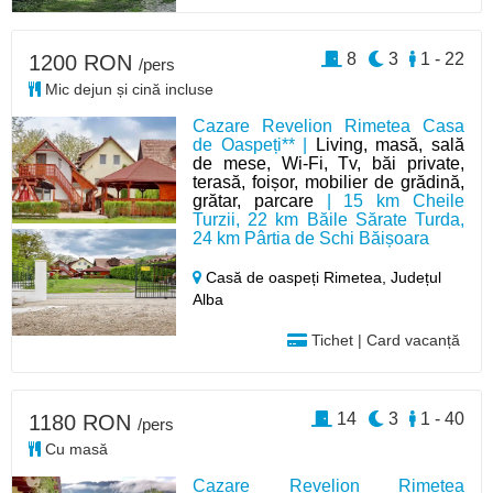
8
3
1 - 22
1200 RON
/pers
Mic dejun și cină incluse
Cazare Revelion Rimetea Casa
de Oaspeți** |
Living, masă, sală
de mese, Wi-Fi, Tv, băi private,
terasă, foișor, mobilier de grădină,
grătar, parcare
| 15 km Cheile
Turzii, 22 km Băile Sărate Turda,
24 km Pârtia de Schi Băișoara
Casă de oaspeți Rimetea,
Județul
Alba
Tichet | Card vacanță
14
3
1 - 40
1180 RON
/pers
Cu masă
Cazare Revelion Rimetea