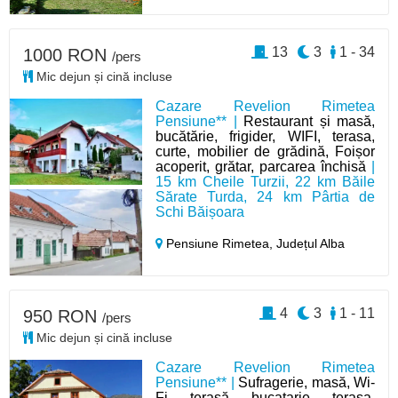
13
3
1 - 34
1000 RON
/pers
Mic dejun și cină incluse
Cazare Revelion Rimetea
Pensiune** |
Restaurant și masă,
bucătărie, frigider, WIFI, terasa,
curte, mobilier de grădină, Foișor
acoperit, grătar, parcarea închisă
|
15 km Cheile Turzii, 22 km Băile
Sărate Turda, 24 km Pârtia de
Schi Băișoara
Pensiune Rimetea,
Județul Alba
4
3
1 - 11
950 RON
/pers
Mic dejun și cină incluse
Cazare Revelion Rimetea
Pensiune** |
Sufragerie, masă, Wi-
Fi, terasă, bucatarie, terasa,