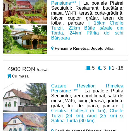
Pensiune*** |
La poalele Piatrei
Secuiului; Restaurant, bucătărie,
masa, Wi‑Fi, terasă, curte‑grădină,
foișor, cuptor, grătar, teren de
fotbal, parcare
| 15km Cheile
Turzii, 22km Băile sărate din
Torda, 24km Pârtia de schi
Băișoara
Pensiune Rimetea,
Județul Alba
5
3
1 - 18
4900 RON
/casă
Cu masă
Cazare Revelion Rimetea
Pensiune ** |
La poalele Piatra
Secuiului, aer condiționat, sală de
mese, WiFi, living, terasă, grădină,
grătar, loc de joacă, parcare
|
Cetatea Colțești (5 km), Cheile
Turzii (24 km), Aiud (25 km) și
Salina Turda (30 km).