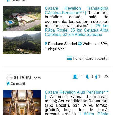
Cazare Revelion Transalpina
Căpâlna Pensiune*** |
Restaurant,
bucătărie dotată, sală de
evenimente, terasă, teren de sport
multifuncțional, piscină
| 25 km
Râpa Roșie, 35 km Cetatea Alba
Carolina, 62 km Pârtia Șureanu
Pensiune Săsciori
Wellness | SPA,
Județul Alba
Tichet | Card vacanță
11
3
1 - 22
1900 RON
/pers
Cu masă
Cazare Revelion Aiud Pensiune***
|
Wellness: saună, hidromasaj,
masaj; Aer condiționat; Restaurant
(150 Locuri), bar, WI-FI, terasă,
grădină, foișor, loc de joacă,
parcare gratuită
| 60km Pârtia