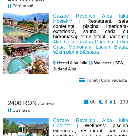
Fără masă
Cazare Revelion Alba Iulia
Hostel*** |
Restaurant, sala
conferințe, piscina interioara-
exterioara, sauna, cada cu
hidromasaj, teren fotbal, parcare
|
4km Cetatea Alba Carolina, 17km
Casa Memoriala Lucian Blaga,
92km pârtia Băișoara
Hostel Alba Iulia
Wellness | SPA,
Județul Alba
Tichet | Card vacanță
60
3
1 - 130
2400 RON
/cameră
Cu masă
Cazare Revelion Alba Iulia
Hotel*** |
Wellness: piscină
exterioara, restaurant, bar, aer
condiționat, sală de conferințe,