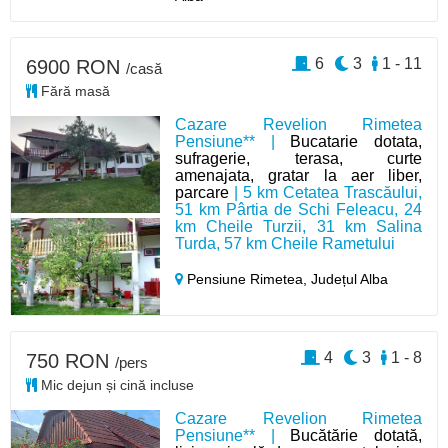
6
3
1 - 11
6900 RON
/casă
Fără masă
Cazare Revelion Rimetea
Pensiune** |
Bucatarie dotata,
sufragerie, terasa, curte
amenajata, gratar la aer liber,
parcare
| 5 km Cetatea Trascăului,
51 km Pârtia de Schi Feleacu, 24
km Cheile Turzii, 31 km Salina
Turda, 57 km Cheile Rametului
Pensiune Rimetea,
Județul Alba
4
3
1 - 8
750 RON
/pers
Mic dejun și cină incluse
Cazare Revelion Rimetea
Pensiune** |
Bucătărie dotată,