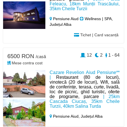
Feleacu, 18km Munții Trascăului,
35km Cheile Turzii
Pensiune Aiud
Wellness | SPA,
Județul Alba
Tichet | Card vacanță
12
2
1 - 64
6500 RON
/casă
Mese contra cost
Cazare Revelion Aiud Pensiune**
|
Restaurant (80 de locuri),
vinotecă (20 de locuri), Wifi, sală
de conferințe, terasa, curte, livadă,
loc de picnic, ghid turistic, oferte
de programe, parcare
| 25km
Cascada Ciucaș, 35km Cheile
Turzii, 40km Salina Turda
Pensiune Aiud,
Județul Alba