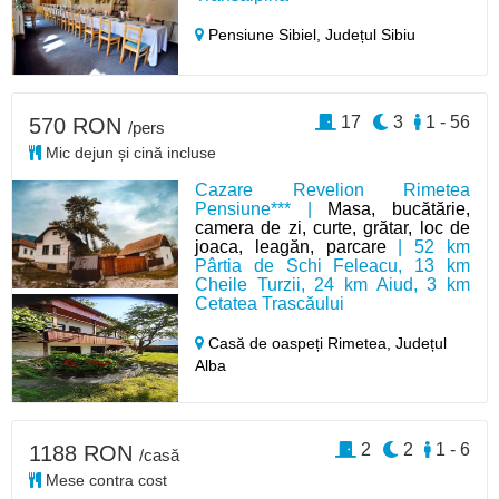
Pensiune Sibiel,
Județul Sibiu
17
3
1 - 56
570 RON
/pers
Mic dejun și cină incluse
Cazare Revelion Rimetea
Pensiune*** |
Masa, bucătărie,
camera de zi, curte, grătar, loc de
joaca, leagăn, parcare
| 52 km
Pârtia de Schi Feleacu, 13 km
Cheile Turzii, 24 km Aiud, 3 km
Cetatea Trascăului
Casă de oaspeți Rimetea,
Județul
Alba
2
2
1 - 6
1188 RON
/casă
Mese contra cost