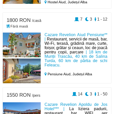
Hostel Aiud,
Județul Alba
7
3
1 - 12
1800 RON
/casă
Fără masă
Cazare Revelion Aiud Pensiune**
|
Restaurant, servicii de masă, bar,
Wi-Fi, terasă, grădină mare, curte,
foișor, grătar și ceaun, loc de joacă
pentru copii, parcare
| 18 km de
Munții Trascău, 40 km de Salina
Turda, 60 km de pârtia de schi
Feleacu.
Pensiune Aiud,
Județul Alba
14
3
1 - 50
1550 RON
/pers
Cazare Revelion Apoldu de Jos
Hotel*** |
La liziera padurii,
restaurant, bar, WIFI, aer