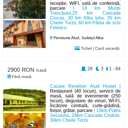
recepție, WIFI, sală de conferință,
parcare
| 18 km Munții
Trascăului,25 km Cascada
Ciucaș, 30 km Alba Iulia, 35 km
Cheile Turzii, 60 km Pârtia de schi
Feleacu
Pensiune Aiud,
Județul Alba
Tichet | Card vacanță
28
3
1 - 84
2900 RON
/casă
Fără masă
Cazare Revelion Aiud Hostel |
Restaurant (40 locuri), servicii de
masă, sală de evenimente (250
locuri), degustare de vinuri, WI-FI,
încălzire centrală, curte-grădină,
foișor, grătar, parcare
| 15km Piatra
Secuiului, 24km Cascada Csukás,
30km Cheile Turzii