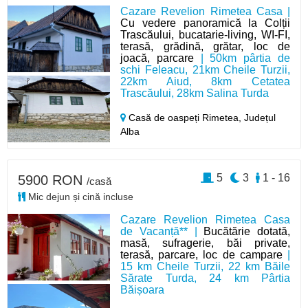
Cazare Revelion Rimetea Casa |
Cu vedere panoramică la Colții
Trascăului, bucatarie-living, WI-FI,
terasă, grădină, grătar, loc de
joacă, parcare
| 50km pârtia de
schi Feleacu, 21km Cheile Turzii,
22km Aiud, 8km Cetatea
Trascăului, 28km Salina Turda
Casă de oaspeți Rimetea,
Județul
Alba
5
3
1 - 16
5900 RON
/casă
Mic dejun și cină incluse
Cazare Revelion Rimetea Casa
de Vacanță** |
Bucătărie dotată,
masă, sufragerie, băi private,
terasă, parcare, loc de campare
|
15 km Cheile Turzii, 22 km Băile
Sărate Turda, 24 km Pârtia
Băișoara