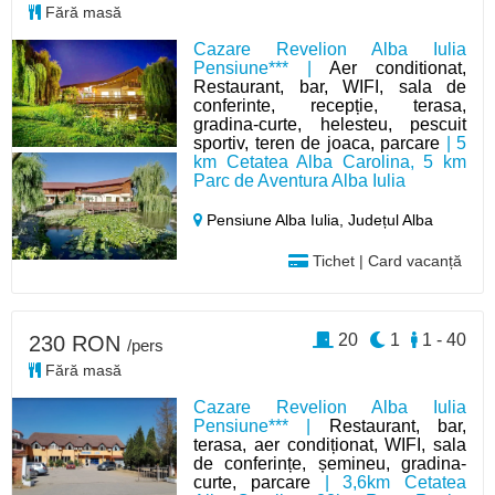
Fără masă
Cazare Revelion Alba Iulia
Pensiune*** |
Aer conditionat,
Restaurant, bar, WIFI, sala de
conferinte, recepție, terasa,
gradina-curte, helesteu, pescuit
sportiv, teren de joaca, parcare
| 5
km Cetatea Alba Carolina, 5 km
Parc de Aventura Alba Iulia
Pensiune Alba Iulia,
Județul Alba
Tichet | Card vacanță
20
1
1 - 40
230 RON
/pers
Fără masă
Cazare Revelion Alba Iulia
Pensiune*** |
Restaurant, bar,
terasa, aer condiționat, WIFI, sala
de conferințe, șemineu, gradina-
curte, parcare
| 3,6km Cetatea