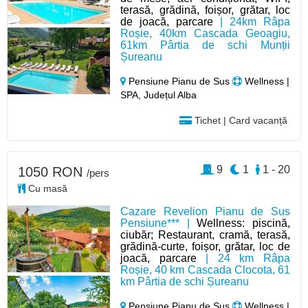
terasă, grădină, foișor, grătar, loc
de joacă, parcare
| 24km Râpa
Roșie, 40km Cascada Geoagiu,
61km Pârtia de schi Munții
Șureanu
Pensiune Pianu de Sus
Wellness |
SPA, Județul Alba
Tichet | Card vacanță
9
1
1 - 20
1050 RON
/pers
Cu masă
Cazare Revelion Pianu de Sus
Pensiune*** |
Wellness: piscină,
ciubăr; Restaurant, cramă, terasă,
grădină-curte, foișor, grătar, loc de
joacă, parcare
| 24 km Râpa
Roșie, 40 km Cascada Clocota, 61
km Pârtia de schi Șureanu
Pensiune Pianu de Sus
Wellness |