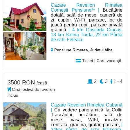
Cazare Revelion Rimetea
Cornești Pensiune** |
Bucătărie
dotată, sală de mese, cameră de
zi, cuptor, Wi-Fi, parcare, loc de
joacă pentru copii, parcare privată
gratuită
| 4 km Cascada Ciucaș,
13 km Salina Turda, 22 km Pârtia
de schi Feleacu
Pensiune Rimetea,
Județul Alba
Tichet | Card vacanță
2
3
1 - 4
3500 RON
/casă
Cină festivă de revelion
inclus
Cazare Revelion Rimetea Cabană
|
Cu vedere panoramică la Colții
Trascăului, bucătărie, sală de
mese, masa, WIFI, incalzire
centrală, gradina, grătar, parcare,
|
24km pârtia de schi Băișoara,