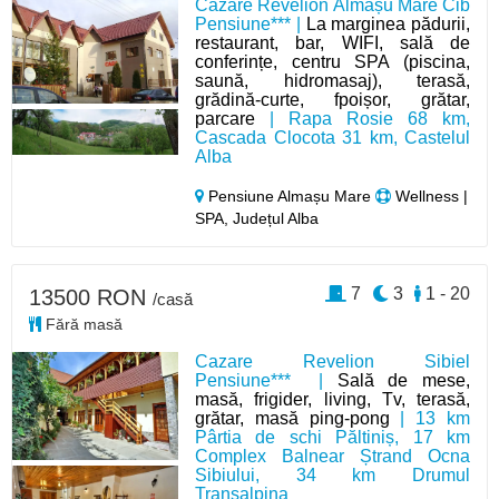
Cazare Revelion Almașu Mare Cib
Pensiune*** |
La marginea pădurii,
restaurant, bar, WIFI, sală de
conferințe, centru SPA (piscina,
saună, hidromasaj), terasă,
grădină-curte, fpoișor, grătar,
parcare
| Rapa Rosie 68 km,
Cascada Clocota 31 km, Castelul
Alba
Pensiune Almașu Mare
Wellness |
SPA, Județul Alba
7
3
1 - 20
13500 RON
/casă
Fără masă
Cazare Revelion Sibiel
Pensiune*** |
Sală de mese,
masă, frigider, living, Tv, terasă,
grătar, masă ping-pong
| 13 km
Pârtia de schi Păltiniș, 17 km
Complex Balnear Ștrand Ocna
Sibiului, 34 km Drumul
Transalpina