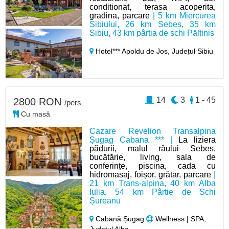
conditionat, terasa acoperita,
gradina, parcare
| 5 km Miercurea
Sibiului, 26 km Sebeș, 35 km
Sibiu, 43 km pârtia de schi Păltinis
Hotel*** Apoldu de Jos,
Județul Sibiu
14
3
1 - 45
2800 RON
/pers
Cu masă
Cazare Revelion Transalpina
Șugag Cabana *** |
La liziera
pădurii, malul râului Sebes,
bucătărie, living, sala de
conferințe, piscina, cada cu
hidromasaj, foișor, grătar, parcare
|
21 km Trans-alpina, 40 km Alba
Iulia, 54 km Pârtie de Schi
Șureanu
Cabană Șugag
Wellness | SPA,