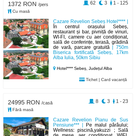
62
3
1 - 125
1372 RON
/pers
Cu masă
Cazare Revelion Sebeș Hotel**** |
În centrul orașului Sebeș,
restaurant și bar, pivniță de vinuri,
WI-FI, camere cu aer condiționat,
sală de conferințe, terasă, grădină
de vară, parcare gratuită
| 750m
Biserica fortificată Sebeș, 17km
Alba Iulia, 50km Sibiu
Hotel**** Sebeș,
Județul Alba
Tichet | Card vacanță
8
3
1 - 23
24995 RON
/casă
Fără masă
Cazare Revelion Pianu de Sus
Pensiune*** |
Pe malul pârâului;
Wellness: piscină,yakuzzi ; Sală
de mese, aer condiționat, WIFI,