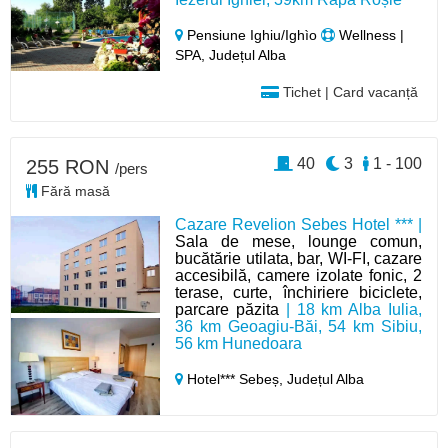
Pensiune Ighiu/Ighìo
Wellness |
SPA, Județul Alba
Tichet | Card vacanță
40
3
1 - 100
255 RON
/pers
Fără masă
Cazare Revelion Sebes Hotel *** |
Sala de mese, lounge comun,
bucătărie utilata, bar, WI-FI, cazare
accesibilă, camere izolate fonic, 2
terase, curte, închiriere biciclete,
parcare păzita
| 18 km Alba Iulia,
36 km Geoagiu-Băi, 54 km Sibiu,
56 km Hunedoara
Hotel*** Sebeș,
Județul Alba