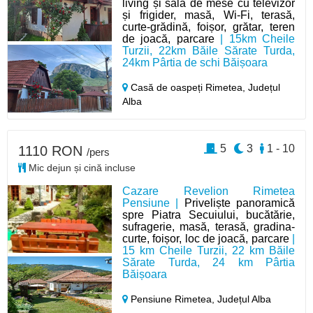
living și sală de mese cu televizor
și frigider, masă, Wi-Fi, terasă,
curte-grădină, foișor, grătar, teren
de joacă, parcare
| 15km Cheile
Turzii, 22km Băile Sărate Turda,
24km Pârtia de schi Băișoara
Casă de oaspeți Rimetea,
Județul
Alba
5
3
1 - 10
1110 RON
/pers
Mic dejun și cină incluse
Cazare Revelion Rimetea
Pensiune |
Priveliște panoramică
spre Piatra Secuiului, bucătărie,
sufragerie, masă, terasă, gradina-
curte, foișor, loc de joacă, parcare
|
15 km Cheile Turzii, 22 km Băile
Sărate Turda, 24 km Pârtia
Băișoara
Pensiune Rimetea,
Județul Alba