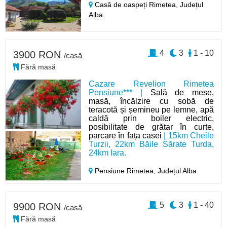
Casă de oaspeți Rimetea,
Județul
Alba
4
3
1 - 10
3900 RON
/casă
Fără masă
Cazare Revelion Rimetea
Pensiune*** |
Sală de mese,
masă, încălzire cu sobă de
teracotă și șemineu pe lemne, apă
caldă prin boiler electric,
posibilitate de grătar în curte,
parcare în fața casei
| 15km Cheile
Turzii, 22km Băile Sărate Turda,
24km Iara.
Pensiune Rimetea,
Județul Alba
5
3
1 - 40
9900 RON
/casă
Fără masă