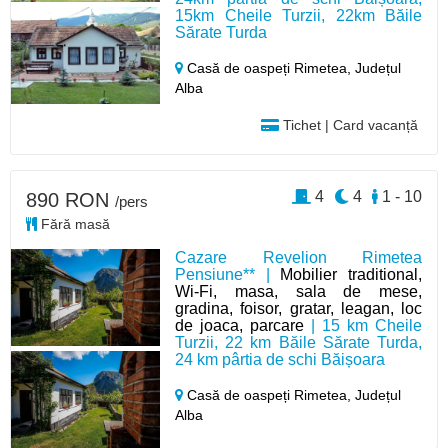
15km Cheile Turzii, 22km Băile
Sărate Turda
Casă de oaspeți Rimetea,
Județul
Alba
Tichet | Card vacanță
4
4
1 - 10
890 RON
/pers
Fără masă
Cazare Revelion Rimetea
Pensiune** |
Mobilier traditional,
Wi-Fi, masa, sala de mese,
gradina, foisor, gratar, leagan, loc
de joaca, parcare
| 15 km Cheile
Turzii, 22 km Băile Sărate Turda,
24 km pârtia de schi Băișoara
Casă de oaspeți Rimetea,
Județul
Alba