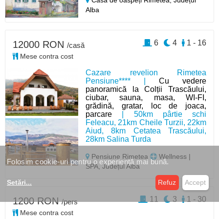
Casă de oaspeți Rimetea,
Județul
Alba
6
4
1 - 16
12000 RON
/casă
Mese contra cost
Cazare revelion Rimetea
Pensiune**** |
Cu vedere
panoramică la Colții Trascăului,
ciubar, sauna, masa, WI-FI,
grădină, gratar, loc de joaca,
parcare
| 50km pârtie schi
Feleacu, 21km Cheile Turzii, 22km
Aiud, 8km Cetatea Trascăului,
28km Salina Turda
Pensiune Rimetea
Wellness |
Folosim cookie-uri pentru o experiență mai bună.
SPA, Județul Alba
Setări
...
Refuz
Accept
11
3
1 - 30
1200 RON
/pers
Mese contra cost