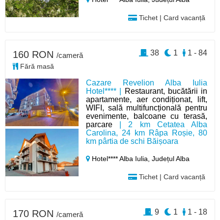
Tichet | Card vacanță
38
1
1 - 84
160 RON
/cameră
Fără masă
Cazare Revelion Alba Iulia
Hotel**** |
Restaurant, bucătării in
apartamente, aer condiționat, lift,
WIFI, sală multifuncțională pentru
evenimente, balcoane cu terasă,
parcare
| 2 km Cetatea Alba
Carolina, 24 km Râpa Roșie, 80
km pârtia de schi Băișoara
Hotel**** Alba Iulia,
Județul Alba
Tichet | Card vacanță
9
1
1 - 18
170 RON
/cameră