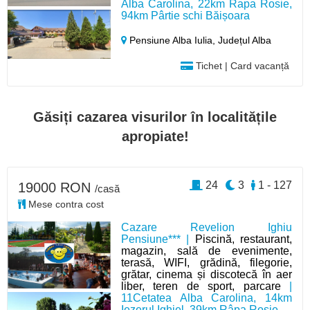
Alba Carolina, 22km Rapa Rosie,
94km Pârtie schi Băișoara
Pensiune Alba Iulia,
Județul Alba
Tichet | Card vacanță
Găsiți cazarea visurilor în localitățile
apropiate!
24
3
1 - 127
19000 RON
/casă
Mese contra cost
Cazare Revelion Ighiu
Pensiune*** |
Piscină, restaurant,
magazin, sală de evenimente,
terasă, WIFI, grădină, filegorie,
grătar, cinema și discotecă în aer
liber, teren de sport, parcare
|
11Cetatea Alba Carolina, 14km
Iezerul Ighiel, 39km Râpa Roșie