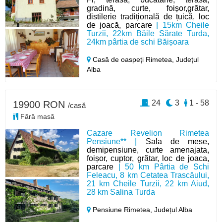
gradină, curte, foișor,grătar,
distilerie tradițională de țuică, loc
de joacă, parcare
| 15km Cheile
Turzii, 22km Băile Sărate Turda,
24km pârtia de schi Băișoara
Casă de oaspeți Rimetea,
Județul
Alba
24
3
1 - 58
19900 RON
/casă
Fără masă
Cazare Revelion Rimetea
Pensiune** |
Sala de mese,
demipensiune, curte amenajata,
foișor, cuptor, grătar, loc de joaca,
parcare
| 50 km Pârtia de Schi
Feleacu, 8 km Cetatea Trascăului,
21 km Cheile Turzii, 22 km Aiud,
28 km Salina Turda
Pensiune Rimetea,
Județul Alba