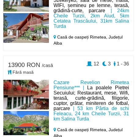
Székelykő, sală de mese, masă,
WIFI, șemineu pe lemne, terasă,
grădină-curte, parcare
| 24km
Cheile Turzii, 2km Aiud, 5km
Cetatea Trascăului, 31km Salina
Turda
Casă de oaspeți Rimetea,
Județul
Alba
12
3
1 - 36
13900 RON
/casă
Fără masă
Cazare Revelion Rimetea
Pensiune*** |
La poalele Pietrei
Secuiului; Restaurant, mese, Wifi,
terasă, curte-grădină, filigoríe,
cuptor, grătar, miniteren de fotbal,
parcare
| 53 km Pârtia de schi
Feleacu, 24 km Cheile Turzii, 31
km Salina Turda
Casă de oaspeți Rimetea,
Județul
Alba