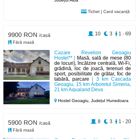
Județul Alba
Tichet | Card vacanță
10
3
1 - 69
9900 RON
/casă
Fără masă
Cazare Revelion Geoagiu
Hostel** |
Masă, sală de mese (80
de locuri), încălzire centrală, Wi-Fi,
grădină, loc de joacă, terenuri de
sport, posibilitate de grătar, foc de
tabără, parcare
| 3 km Cascada
Geoagiu, 15 km Arboretul Simeria,
21 km Aqualand Deva
Hostel Geoagiu,
Județul Hunedoara
8
3
1 - 20
5900 RON
/casă
Fără masă