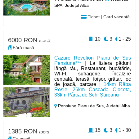
SPA, Județul Alba
Tichet | Card vacanță
10
3
1 - 25
6000 RON
/casă
Fără masă
Cazare Revelion Pianu de Sus
Pensiune*** |
La liziera pădurii
lângă râu, Restaurant, bucătărie,
WI-FI, sufragerie, încălzire
centrală, terasă, foișor, grătar, loc
de joacă, parcare
| 14km Râpa
Roșie, 26km Cascada Clocota,
33km Pârtia de Schi Șureanu
Pensiune Pianu de Sus,
Județul Alba
15
3
1 - 30
1385 RON
/pers
Cu masă