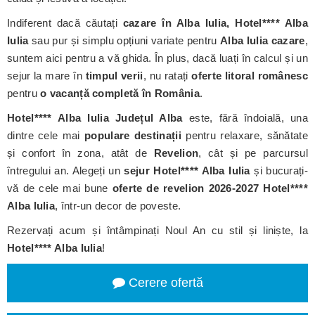
Indiferent dacă căutați
cazare în Alba Iulia, Hotel**** Alba
Iulia
sau pur și simplu opțiuni variate pentru
Alba Iulia cazare
,
suntem aici pentru a vă ghida. În plus, dacă luați în calcul și un
sejur la mare în
timpul verii
, nu ratați
oferte litoral românesc
pentru
o vacanță completă în România
.
Hotel**** Alba Iulia
Județul Alba
este, fără îndoială, una
dintre cele mai
populare destinații
pentru relaxare, sănătate
și confort în zona, atât de
Revelion
, cât și pe parcursul
întregului an. Alegeți un
sejur Hotel**** Alba Iulia
și bucurați-
vă de cele mai bune
oferte de revelion 2026-2027 Hotel****
Alba Iulia
, într-un decor de poveste.
Rezervați acum și întâmpinați Noul An cu stil și liniște, la
Hotel**** Alba Iulia
!
Cerere ofertă