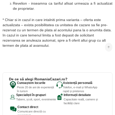
Revelion - inseamna ca tariful afisat urmeaza a fi actualizat
de proprietar.
* Chiar si in cazul in care intalniti prima varianta – oferta este
actualizata – exista posibilitatea ca unitatea de cazare sa fie pre-
rezervat cu un termen de plata al acontului pana la o anumita data.
In cazul in care temenul limita a fost depasit de solicitant
rezervarea se anuleaza automat, spre a fi oferit altui grup cu alt
termen de plata al avansului.
De ce să alegi RomaniaCazari.ro?
Cunoaștem locurile
Asistență personală
Peste 20 de ani de experiență
Telefon, e-mail și WhatsApp
în turism
rapid și prietenos
Specialiști în grupuri
Informații detaliate
Tabere, școli, sport, evenimente
Capacitate reală, camere și
facilități clare
Contact direct
Comunicare directă cu