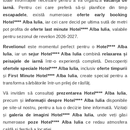
toate informațiile necesare pentru a vă organiza
vacanța de
iarnă
. Pentru cei care preferă să-și planifice din timp
escapadele
, există numeroase
oferte early booking
Hotel**** Alba Iulia
, iar cei care decid pe ultima sută de metri
pot profita de
oferte last minute Hotel**** Alba Iulia
, valabile
pentru sezonul de revelion 2026-2027.
Revelionul
este momentul perfect pentru o
Hotel**** Alba
Iulia
, iar un
sejur Hotel**** Alba Iulia
combină
relaxarea și
peisajele de iarnă
într-o experiență completă. Descoperiți
ofertele speciale Hotel**** Alba Iulia
, inclusiv
oferte timpurii
și
First Minute Hotel**** Alba Iulia
, create special pentru a
transforma sărbătorile într-un prilej de răsfăț.
Vă invităm să consultați
prezentarea Hotel**** Alba Iulia
,
precum și
informații despre Hotel**** Alba Iulia
disponibile
pe site-ul nostru, pentru a lua o decizie bine informată. Vizitați
și
galeria de imagini Hotel**** Alba Iulia
, unde veți găsi
numeroase
poze Hotel**** Alba Iulia
ce redau atmosfera
caldă și festivă a locației.