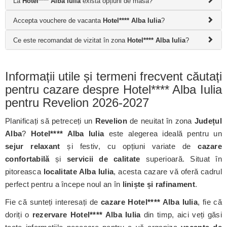
La
Hotel**** Alba Iulia
există opțiuni de masă?
Accepta vouchere de vacanta
Hotel**** Alba Iulia
?
Ce este recomandat de vizitat în zona
Hotel**** Alba Iulia
?
Informații utile și termeni frecvent căutați
pentru cazare despre Hotel**** Alba Iulia
pentru Revelion 2026-2027
Planificați să petreceți un
Revelion
de neuitat în zona
Județul
Alba
?
Hotel**** Alba Iulia
este alegerea ideală pentru un
sejur relaxant
și festiv, cu opțiuni variate de
cazare
confortabilă
și
servicii de calitate
superioară. Situat în
pitoreasca
localitate Alba Iulia
, acesta cazare vă oferă cadrul
perfect pentru a începe noul an în
liniște și rafinament
.
Fie că sunteți interesați de
cazare Hotel**** Alba Iulia
, fie că
doriți o
rezervare Hotel**** Alba Iulia
din timp, aici veți găsi