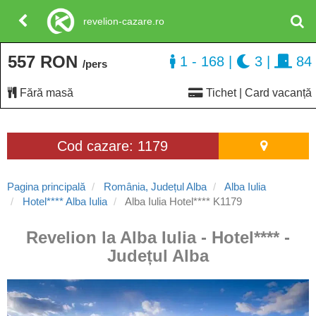
revelion-cazare.ro
557 RON
1 - 168
|
3
|
84
/pers
Fără masă
Tichet | Card vacanță
Cod cazare: 1179
Pagina principală
România, Județul Alba
Alba Iulia
Hotel**** Alba Iulia
Alba Iulia Hotel**** K1179
Revelion la Alba Iulia - Hotel**** -
Județul Alba