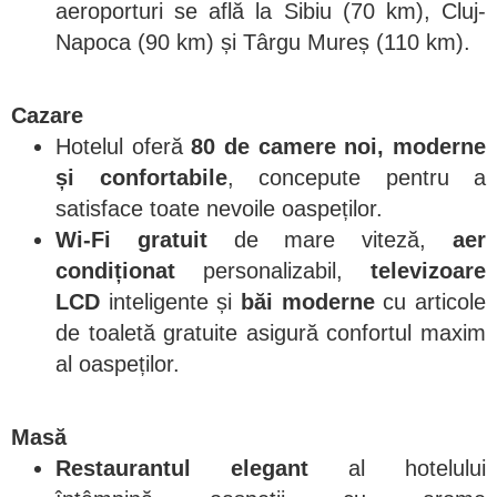
aeroporturi se află la Sibiu (70 km), Cluj-
Napoca (90 km) și Târgu Mureș (110 km).
Cazare
Hotelul oferă
80 de camere noi, moderne
și confortabile
, concepute pentru a
satisface toate nevoile oaspeților.
Wi-Fi gratuit
de mare viteză,
aer
condiționat
personalizabil,
televizoare
LCD
inteligente și
băi moderne
cu articole
de toaletă gratuite asigură confortul maxim
al oaspeților.
Masă
Restaurantul elegant
al hotelului