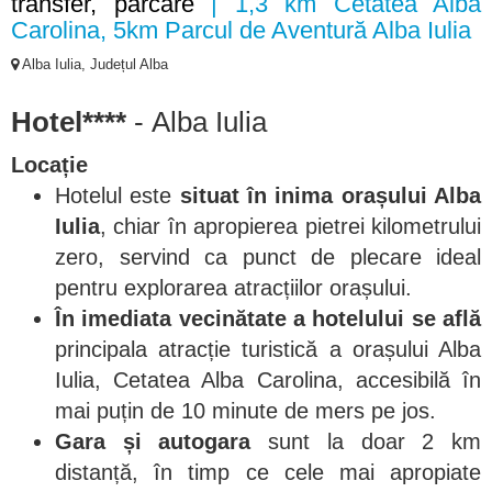
transfer, parcare
| 1,3 km Cetatea Alba
Carolina, 5km Parcul de Aventură Alba Iulia
Alba Iulia, Județul Alba
Hotel****
- Alba Iulia
Locație
Hotelul este
situat în inima orașului Alba
Iulia
, chiar în apropierea pietrei kilometrului
zero, servind ca punct de plecare ideal
pentru explorarea atracțiilor orașului.
În imediata vecinătate a hotelului se află
principala atracție turistică a orașului Alba
Iulia, Cetatea Alba Carolina, accesibilă în
mai puțin de 10 minute de mers pe jos.
Gara și autogara
sunt la doar 2 km
distanță, în timp ce cele mai apropiate