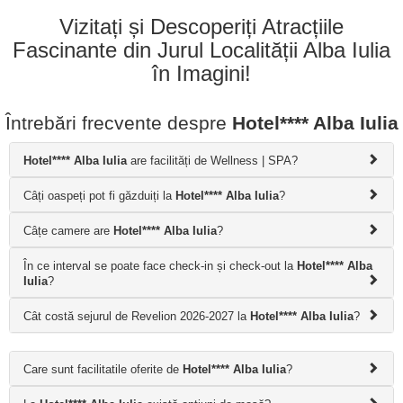
Vizitați și Descoperiți Atracțiile
Fascinante din Jurul Localității Alba Iulia
în Imagini!
Întrebări frecvente despre
Hotel**** Alba Iulia
Hotel**** Alba Iulia
are facilități de Wellness | SPA?
Câți oaspeți pot fi găzduiți la
Hotel**** Alba Iulia
?
Câțe camere are
Hotel**** Alba Iulia
?
În ce interval se poate face check-in și check-out la
Hotel**** Alba
Iulia
?
Cât costă sejurul de Revelion 2026-2027 la
Hotel**** Alba Iulia
?
Care sunt facilitatile oferite de
Hotel**** Alba Iulia
?