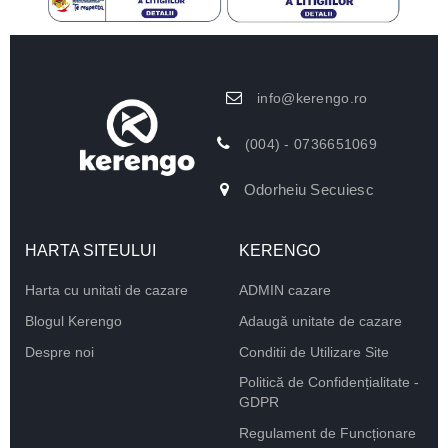
info@kerengo.ro
(004) - 0736651069
Odorheiu Secuiesc
HARTA SITEULUI
KERENGO
Harta cu unitati de cazare
ADMIN cazare
Blogul Kerengo
Adaugă unitate de cazare
Despre noi
Conditii de Utilizare Site
Politică de Confidențialitate -
GDPR
Regulament de Funcționare