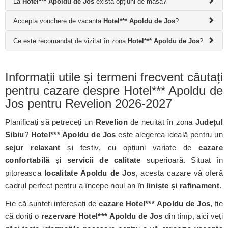
La
Hotel*** Apoldu de Jos
există opțiuni de masă?
Accepta vouchere de vacanta
Hotel*** Apoldu de Jos
?
Ce este recomandat de vizitat în zona
Hotel*** Apoldu de Jos
?
Informații utile și termeni frecvent căutați
pentru cazare despre Hotel*** Apoldu de
Jos pentru Revelion 2026-2027
Planificați să petreceți un
Revelion
de neuitat în zona
Județul
Sibiu
?
Hotel*** Apoldu de Jos
este alegerea ideală pentru un
sejur relaxant
și festiv, cu opțiuni variate de
cazare
confortabilă
și
servicii de calitate
superioară. Situat în
pitoreasca
localitate Apoldu de Jos
, acesta cazare vă oferă
cadrul perfect pentru a începe noul an în
liniște și rafinament
.
Fie că sunteți interesați de
cazare Hotel*** Apoldu de Jos
, fie
că doriți o
rezervare Hotel*** Apoldu de Jos
din timp, aici veți