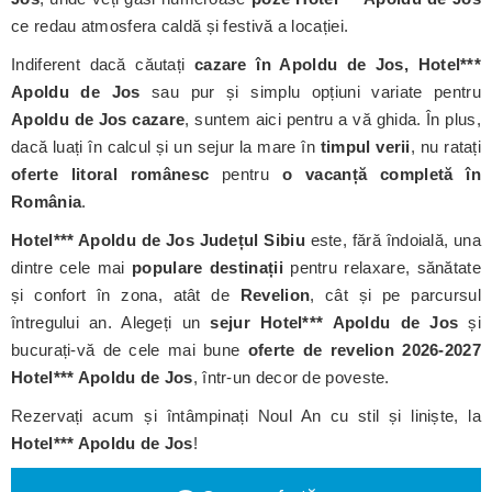
ce redau atmosfera caldă și festivă a locației.
Indiferent dacă căutați
cazare în Apoldu de Jos, Hotel***
Apoldu de Jos
sau pur și simplu opțiuni variate pentru
Apoldu de Jos cazare
, suntem aici pentru a vă ghida. În plus,
dacă luați în calcul și un sejur la mare în
timpul verii
, nu ratați
oferte litoral românesc
pentru
o vacanță completă în
România
.
Hotel*** Apoldu de Jos
Județul Sibiu
este, fără îndoială, una
dintre cele mai
populare destinații
pentru relaxare, sănătate
și confort în zona, atât de
Revelion
, cât și pe parcursul
întregului an. Alegeți un
sejur Hotel*** Apoldu de Jos
și
bucurați-vă de cele mai bune
oferte de revelion 2026-2027
Hotel*** Apoldu de Jos
, într-un decor de poveste.
Rezervați acum și întâmpinați Noul An cu stil și liniște, la
Hotel*** Apoldu de Jos
!