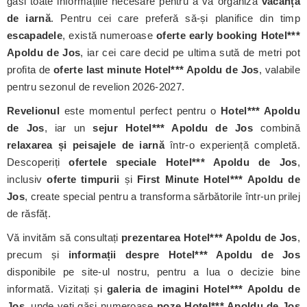
găsi toate informațiile necesare pentru a vă organiza
vacanța
de iarnă
. Pentru cei care preferă să-și planifice din timp
escapadele
, există numeroase
oferte early booking Hotel***
Apoldu de Jos
, iar cei care decid pe ultima sută de metri pot
profita de
oferte last minute Hotel*** Apoldu de Jos
, valabile
pentru sezonul de revelion 2026-2027.
Revelionul
este momentul perfect pentru o
Hotel*** Apoldu
de Jos
, iar un
sejur Hotel*** Apoldu de Jos
combină
relaxarea și peisajele de iarnă
într-o experiență completă.
Descoperiți
ofertele speciale Hotel*** Apoldu de Jos
,
inclusiv
oferte timpurii
și
First Minute Hotel*** Apoldu de
Jos
, create special pentru a transforma sărbătorile într-un prilej
de răsfăț.
Vă invităm să consultați
prezentarea Hotel*** Apoldu de Jos
,
precum și
informații despre Hotel*** Apoldu de Jos
disponibile pe site-ul nostru, pentru a lua o decizie bine
informată. Vizitați și
galeria de imagini Hotel*** Apoldu de
Jos
, unde veți găsi numeroase
poze Hotel*** Apoldu de Jos