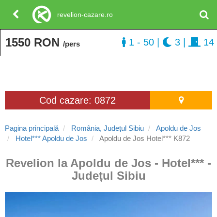
revelion-cazare.ro
1550 RON
1 - 50
|
3
|
14
/pers
Cod cazare: 0872
Pagina principală
România, Județul Sibiu
Apoldu de Jos
Hotel*** Apoldu de Jos
Apoldu de Jos Hotel*** K872
Revelion la Apoldu de Jos - Hotel*** -
Județul Sibiu