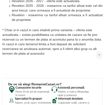
Revelion 2026 - 2027 - oferta este actualizata.
Revelion 2025 - 2026 - inseamna ca tariful afisat este cel din
anul trecut, care urmeaza a fi actualizat de proprietar.
Revelion - inseamna ca tariful afisat urmeaza a fi actualizat
de proprietar.
* Chiar si in cazul in care intalniti prima varianta – oferta este
actualizata – exista posibilitatea ca unitatea de cazare sa fie pre-
rezervat cu un termen de plata al acontului pana la o anumita data.
In cazul in care temenul limita a fost depasit de solicitant
rezervarea se anuleaza automat, spre a fi oferit altui grup cu alt
termen de plata al avansului.
De ce să alegi RomaniaCazari.ro?
Cunoaștem locurile
Asistență personală
Peste 20 de ani de experiență
Telefon, e-mail și WhatsApp
în turism
rapid și prietenos
Specialiști în grupuri
Informații detaliate
Tabere, școli, sport, evenimente
Capacitate reală, camere și