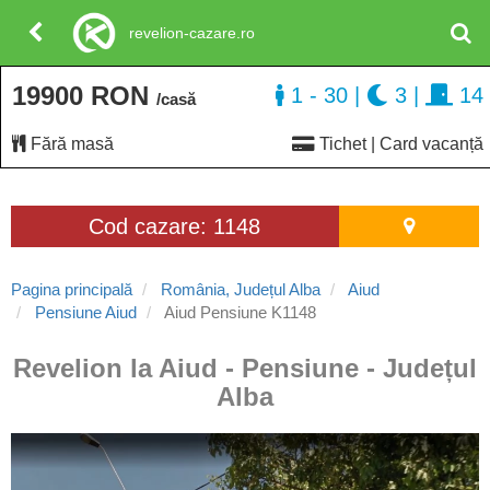
revelion-cazare.ro
19900 RON
1 - 30
|
3
|
14
/casă
Fără masă
Tichet | Card vacanță
Cod cazare: 1148
Pagina principală
România, Județul Alba
Aiud
Pensiune Aiud
Aiud Pensiune K1148
Revelion la Aiud - Pensiune - Județul
Alba