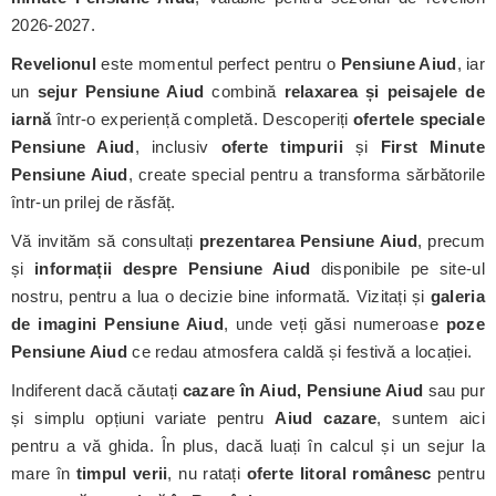
2026-2027.
Revelionul
este momentul perfect pentru o
Pensiune Aiud
, iar
un
sejur Pensiune Aiud
combină
relaxarea și peisajele de
iarnă
într-o experiență completă. Descoperiți
ofertele speciale
Pensiune Aiud
, inclusiv
oferte timpurii
și
First Minute
Pensiune Aiud
, create special pentru a transforma sărbătorile
într-un prilej de răsfăț.
Vă invităm să consultați
prezentarea Pensiune Aiud
, precum
și
informații despre Pensiune Aiud
disponibile pe site-ul
nostru, pentru a lua o decizie bine informată. Vizitați și
galeria
de imagini Pensiune Aiud
, unde veți găsi numeroase
poze
Pensiune Aiud
ce redau atmosfera caldă și festivă a locației.
Indiferent dacă căutați
cazare în Aiud, Pensiune Aiud
sau pur
și simplu opțiuni variate pentru
Aiud cazare
, suntem aici
pentru a vă ghida. În plus, dacă luați în calcul și un sejur la
mare în
timpul verii
, nu ratați
oferte litoral românesc
pentru