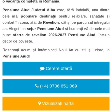
o vacanță completă în România
.
Pensiune Aiud
Județul Alba
este, fără îndoială, una dintre
cele mai
populare destinații
pentru relaxare, sănătate și
confort în zona, atât de
Revelion
, cât și pe parcursul întregului
an. Alegeți un
sejur Pensiune Aiud
și bucurați-vă de cele mai
bune
oferte de revelion 2026-2027 Pensiune Aiud
, într-un
decor de poveste.
Rezervați acum și întâmpinați Noul An cu stil și liniște, la
Pensiune Aiud
!
Cerere ofertă
(+4) 0736 651 069
Vizualizați harta