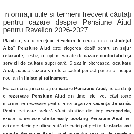
Informații utile și termeni frecvent căutați
pentru cazare despre Pensiune Aiud
pentru Revelion 2026-2027
Planificați să petreceți un
Revelion
de neuitat în zona
Județul
Alba
?
Pensiune Aiud
este alegerea ideală pentru un
sejur
relaxant
și festiv, cu opțiuni variate de
cazare confortabilă
și
servicii de calitate
superioară. Situat în pitoreasca
localitate
Aiud
, acesta cazare vă oferă cadrul perfect pentru a începe
noul an în
liniște și rafinament
.
Fie că sunteți interesați de
cazare Pensiune Aiud
, fie că doriți
o
rezervare Pensiune Aiud
din timp, aici veți găsi toate
informațiile necesare pentru a vă organiza
vacanța de iarnă
.
Pentru cei care preferă să-și planifice din timp
escapadele
,
există numeroase
oferte early booking Pensiune Aiud
, iar
cei care decid pe ultima sută de metri pot profita de
oferte last
minute Pensiune Aiud
, valabile pentru sezonul de revelion