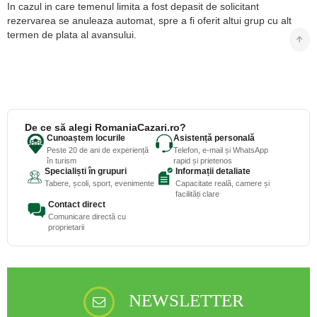
In cazul in care temenul limita a fost depasit de solicitant
rezervarea se anuleaza automat, spre a fi oferit altui grup cu alt
termen de plata al avansului.
De ce să alegi RomaniaCazari.ro?
Cunoaștem locurile
Asistență personală
Peste 20 de ani de experiență
Telefon, e-mail și WhatsApp
în turism
rapid și prietenos
Specialiști în grupuri
Informații detaliate
Tabere, școli, sport, evenimente
Capacitate reală, camere și
facilități clare
Contact direct
Comunicare directă cu
proprietarii
NEWSLETTER