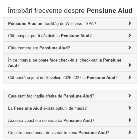
Întrebări frecvente despre
Pensiune Aiud
Pensiune Aiud
are facilități de Wellness | SPA?
Câți oaspeți pot fi găzduiți la
Pensiune Aiud
?
Câțe camere are
Pensiune Aiud
?
În ce interval se poate face check-in și check-out la
Pensiune
Aiud
?
Cât costă sejurul de Revelion 2026-2027 la
Pensiune Aiud
?
Care sunt facilitatile oferite de
Pensiune Aiud
?
La
Pensiune Aiud
există opțiuni de masă?
Accepta vouchere de vacanta
Pensiune Aiud
?
Ce este recomandat de vizitat în zona
Pensiune Aiud
?