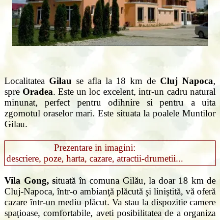
Localitatea
Gilau
se afla la 18 km de
Cluj Napoca
,
spre
Oradea
. Este un loc excelent, intr-un cadru natural
minunat, perfect pentru odihnire si pentru a uita
zgomotul oraselor mari. Este situata la poalele Muntilor
Gilau.
Prezentare in imagini:
descriere, poze, harta, cazare, atractii-drumetii...
Vila Gong, s
ituată în comuna Gilău, la doar 18 km de
Cluj-Napoca, într-o ambianţă plăcută şi liniştită, vă oferă
cazare într-un mediu plăcut. Va stau la dispozitie camere
spaţioase, comfortabile, aveti posibilitatea de a organiza