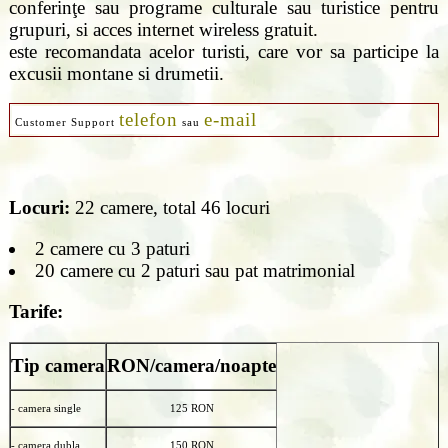
conferinţe sau programe culturale sau turistice pentru
grupuri, si acces internet wireless gratuit.
este recomandata acelor turisti, care vor sa participe la
excusii montane si drumetii.
telefon
e-mail
Customer Support
sau
Locuri:
22 camere, total 46 locuri
2 camere cu 3 paturi
20 camere cu 2 paturi sau pat matrimonial
Tarife:
Tip camera
RON/camera/noapte
- camera single
125 RON
- camera dubla
150 RON