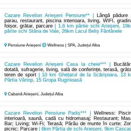
Cazare Revelion Arieșeni Pensiune** |
Lângă pădure 
parau, restaurant, piscina interioara, living, WIFI, gradin
foișor, grătar, parcare
| 1,6 km pârtie schi Arieșeni, 19
pârtie schi Stâna de Vale, 26km Lacul Beliș Fântânele
Pensiune Arieșeni
Wellness | SPA, Județul Alba
Cazare Revelion Arieșeni Casa la cheie*** |
Bucătăr
dotată, sufragerie, living, sală de conferințe, terasă, grăta
teren de sport
| 10 km Ghețarul de la Scărișoara, 13 
Pârtia Vârtop, 15 Gropa Ruginioasă
Cabană Arieșeni,
Județul Alba
Cazare Revelion Pensiune Padiș*** |
Wellness: Pisci
interioară, saună, cadă cu hidromasaj; Restaurant; Mas
Bar; Living; Wi-Fi; Terasă; Pârâu de munte în curte; Zo
picnic; Parcare
| 6km Pârtia de schi Arieșeni, 9km Casca