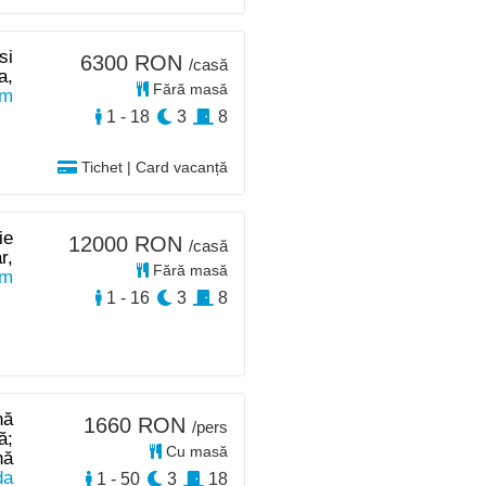
si
6300 RON
/casă
a,
Fără masă
km
1 - 18
3
8
Tichet | Card vacanță
ie
12000 RON
/casă
r,
Fără masă
km
1 - 16
3
8
nă
1660 RON
/pers
ă;
Cu masă
nă
da
1 - 50
3
18