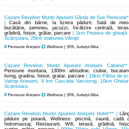
Cazare Revelion Munții Apuseni Gârda de Sus Pensiune*
|
Casă din bârne, la liziera pădurii; Sală de mes
bucătărie, șemineu, jacuzzi, încălzire centrală, teras
grădină, foișor, grătar, parcare
| 1km Peștera de gheață 
Scărișoara, 25km stațiunea Vâropt
Pensiune Arieșeni
Wellness | SPA, Județul Alba
Cazare Revelion Munții Apuseni Arieșeni Cabana**
Pensiune montana, 1300m altitudine, ciubar, bucatari
living, gradina, foisor, gratar, parcare
| 15km Pârtia de sc
Vartop Arieseni, 9 km Cascada Varciorog, 10km Ghetar
Scarisoara
Pensiune Arieșeni
Wellness | SPA, Județul Alba
Cazare Revelion Munții Apuseni Arieșeni Hotel*** |
Lân
pădure pe poiană, Wellness: piscină, saună, cadă 
hidromassaj; Restaurant, Wifi, terasă, grădină, foișo