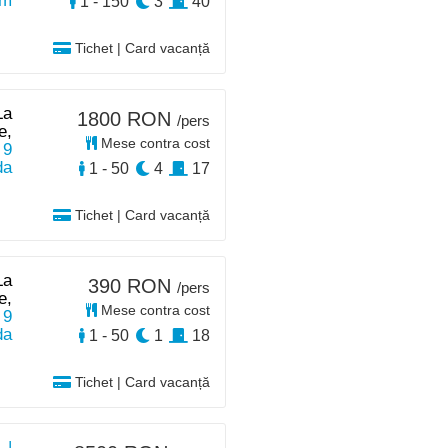
km
1 - 150
3
40
Tichet | Card vacanță
La
1800 RON
/pers
e,
Mese contra cost
 9
da
1 - 50
4
17
Tichet | Card vacanță
La
390 RON
/pers
e,
Mese contra cost
 9
da
1 - 50
1
18
Tichet | Card vacanță
 |