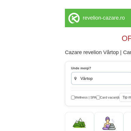
revelion-cazare.ro
OF
Cazare revelion Vârtop | Cam
Unde mergi?
Tip 
Wellness | SPA
Card vacanță