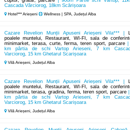
cuptor, grătar, parcare
| 900m Pârtie schi Vârtop, 11
Cascada Vârciorog, 18km Scărișoara
Hotel*** Arieșeni
Wellness | SPA, Județul Alba
Cazare Revelion Munții Apuseni Arieșeni Vila*** |
poalele muntelui, Restaurant, WI-FI, sala de conferint
minimarket, terasa, curte, ferma, teren sport, parcare
|
km pârtia de schi Vartop Arieseni, 7 km Casca
Varciorog, 15 km Ghetarul Scarișoara
Vilă Arieșeni,
Județul Alba
Cazare Revelion Munții Apuseni Arieșeni Vila*** |
poalele muntelui, Restaurant, WI-FI, sala de conferint
minimarket, terasa, gradina, ferma, teren sport, parcare
|
km pârtia de schi Vartop Arieseni, 7 km Casca
Varciorog, 15 km Ghetarul Scarișoara
Vilă Arieșeni,
Județul Alba
Cazare Revelion Munții Apuseni Arieșeni Cabană