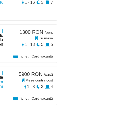
e,
1 - 16
3
7
 |
1300 RON
/pers
a,
Cu masă
la
en
1 - 13
5
5
Tichet | Card vacanță
 |
5900 RON
/casă
de
Mese contra cost
km
km
1 - 8
3
4
Tichet | Card vacanță