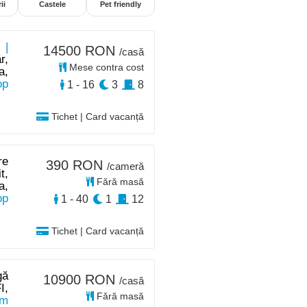
ii
Castele
Pet friendly
 |
14500 RON
/casă
r,
Mese contra cost
a,
op
1 - 16
3
8
Tichet | Card vacanță
re
390 RON
/cameră
t,
Fără masă
a,
op
1 - 40
1
12
Tichet | Card vacanță
gă
10900 RON
/casă
I,
Fără masă
km