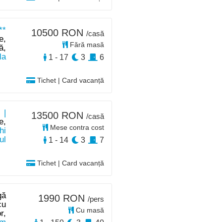
**
10500 RON
/casă
e,
Fără masă
ă,
la
1 - 17
3
6
Tichet | Card vacanță
 |
13500 RON
/casă
e,
Mese contra cost
hi
ul
1 - 14
3
7
Tichet | Card vacanță
gă
1990 RON
/pers
cu
Cu masă
r,