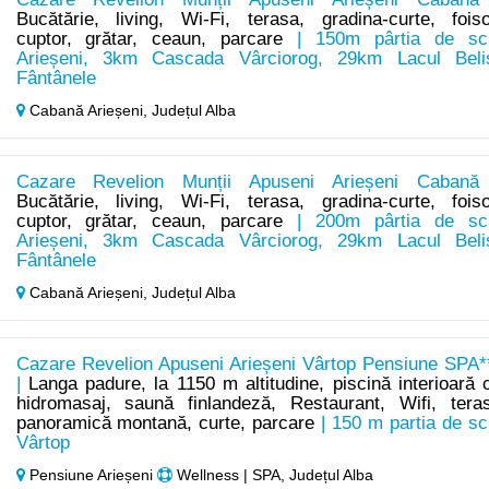
Bucătărie, living, Wi-Fi, terasa, gradina-curte, foiso
cuptor, grătar, ceaun, parcare
| 150m pârtia de sc
Arieșeni, 3km Cascada Vârciorog, 29km Lacul Beli
Fântânele
Cabană Arieșeni,
Județul Alba
Cazare Revelion Munții Apuseni Arieșeni Cabană
Bucătărie, living, Wi-Fi, terasa, gradina-curte, foiso
cuptor, grătar, ceaun, parcare
| 200m pârtia de sc
Arieșeni, 3km Cascada Vârciorog, 29km Lacul Beli
Fântânele
Cabană Arieșeni,
Județul Alba
Cazare Revelion Apuseni Arieșeni Vârtop Pensiune SPA*
|
Langa padure, la 1150 m altitudine, piscină interioară 
hidromasaj, saună finlandeză, Restaurant, Wifi, tera
panoramică montană, curte, parcare
| 150 m partia de sc
Vârtop
Pensiune Arieșeni
Wellness | SPA, Județul Alba