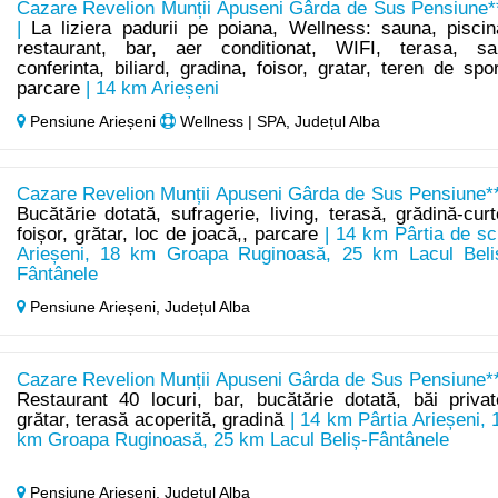
Cazare Revelion Munții Apuseni Gârda de Sus Pensiune*
|
La liziera padurii pe poiana, Wellness: sauna, piscin
restaurant, bar, aer conditionat, WIFI, terasa, sa
conferinta, biliard, gradina, foisor, gratar, teren de spor
parcare
| 14 km Arieșeni
Pensiune Arieșeni
Wellness | SPA, Județul Alba
Cazare Revelion Munții Apuseni Gârda de Sus Pensiune**
Bucătărie dotată, sufragerie, living, terasă, grădină-curt
foișor, grătar, loc de joacă,, parcare
| 14 km Pârtia de sc
Arieșeni, 18 km Groapa Ruginoasă, 25 km Lacul Beli
Fântânele
Pensiune Arieșeni,
Județul Alba
Cazare Revelion Munții Apuseni Gârda de Sus Pensiune**
Restaurant 40 locuri, bar, bucătărie dotată, băi privat
grătar, terasă acoperită, gradină
| 14 km Pârtia Arieșeni, 
km Groapa Ruginoasă, 25 km Lacul Beliș-Fântânele
Pensiune Arieșeni,
Județul Alba