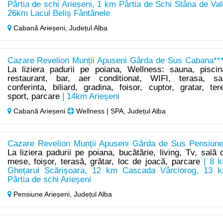
Pârtia de schi Arieșeni, 1 km Pârtia de Schi Stâna de Val
26km Lacul Beliș Fântânele
Cabană Arieșeni,
Județul Alba
Cazare Revelion Munții Apuseni Gârda de Sus Cabana***
La liziera padurii pe poiana, Wellness: sauna, piscin
restaurant, bar, aer conditionat, WIFI, terasa, sa
conferinta, biliard, gradina, foisor, cuptor, gratar, ter
sport, parcare
| 14km Arieșeni
Cabană Arieșeni
Wellness | SPA, Județul Alba
Cazare Revelion Munții Apuseni Gârda de Sus Pensiune
La liziera padurii pe poiana, bucătărie, living, Tv, sală 
mese, foișor, terasă, grătar, loc de joacă, parcare
| 8 
Ghețarul Scărișoara, 12 km Cascada Vârciorog, 13 
Pârtia de schi Arieșeni
Pensiune Arieșeni,
Județul Alba