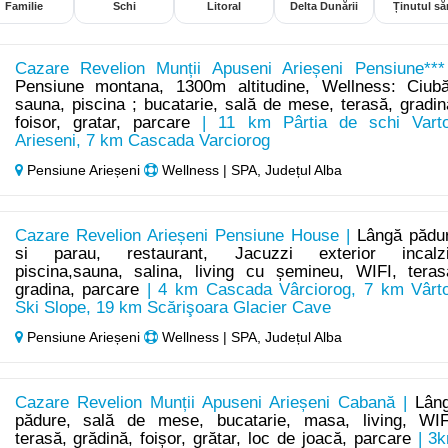
Familie
Schi
Litoral
Delta Dunării
Ținutul săr
Cazare Revelion Munții Apuseni Arieșeni Pensiune***
Pensiune montana, 1300m altitudine, Wellness: Ciubă
sauna, piscina ; bucatarie, sală de mese, terasă, gradin
foisor, gratar, parcare
| 11 km Pârtia de schi Vart
Arieseni, 7 km Cascada Varciorog
Pensiune Arieșeni
Wellness | SPA, Județul Alba
Cazare Revelion Arieșeni Pensiune House |
Lângă pădu
si parau, restaurant, Jacuzzi exterior incalzi
piscina,sauna, salina, living cu șemineu, WIFI, teras
gradina, parcare
| 4 km Cascada Vârciorog, 7 km Vârt
Ski Slope, 19 km Scărişoara Glacier Cave
Pensiune Arieșeni
Wellness | SPA, Județul Alba
Cazare Revelion Munții Apuseni Arieșeni Cabană |
Lân
pădure, sală de mese, bucatarie, masa, living, WIF
terasă, grădină, foișor, grătar, loc de joacă, parcare
| 3