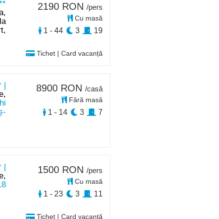
**
2190 RON
/pers
a,
Cu masă
la
t,
1 - 44
3
19
Tichet | Card vacanță
 |
8900 RON
/casă
e,
Fără masă
hi
ș-
1 - 14
3
7
 |
1500 RON
/pers
e,
Cu masă
18
1 - 23
3
11
Tichet | Card vacanță