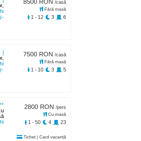
8500 RON
/casă
r,
Fără masă
hi
ș-
1 - 12
3
6
 |
7500 RON
/casă
r,
Fără masă
hi
ș-
1 - 10
3
5
**
2800 RON
/pers
cu
Cu masă
să
hi
1 - 50
4
23
Tichet | Card vacanță