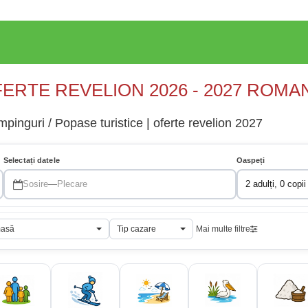
ERTE REVELION 2026 - 2027 ROMA
pinguri / Popase turistice | oferte revelion 2027
Selectați datele
Oaspeți
Sosire
—
Plecare
2 adulți, 0 copii
masă
Tip cazare
Mai multe filtre