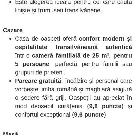
Este alegerea ideală pentru cei care caută
liniște și frumuseți transilvănene.
Cazare
Casa de oaspeți oferă
confort modern și
ospitalitate transilvăneană autentică
într-o
cameră familială de 25 m², pentru
5 persoane
, perfectă pentru familii sau
grupuri de prieteni.
Parcare gratuită
, încălzire și personal care
vorbește limba română și maghiară asigură
o ședere fără griji. Oaspeții au apreciat în
mod deosebit curățenia (
9,8 puncte
) și
confortul excepțional (
9,6 puncte
).
Masă