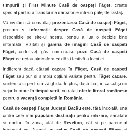
timpurii
și
First Minute Casă de oaspeți Făget
, create
special pentru a transforma sărbătorile într-un prilej de răsfăț.
Vă invităm să consultați
prezentarea Casă de oaspeți Făget
,
precum și
informații despre Casă de oaspeți Făget
disponibile pe site-ul nostru, pentru a lua o decizie bine
informată. Vizitați și
galeria de imagini Casă de oaspeți
Făget
, unde veți găsi numeroase
poze Casă de oaspeți
Făget
ce redau atmosfera caldă și festivă a locației.
Indiferent dacă căutați
cazare în Făget, Casă de oaspeți
Făget
sau pur și simplu opțiuni variate pentru
Făget cazare
,
suntem aici pentru a vă ghida. În plus, dacă luați în calcul și un
sejur la mare în
timpul verii
, nu ratați
oferte litoral românesc
pentru
o vacanță completă în România
.
Casă de oaspeți Făget
Județul Bacău
este, fără îndoială, una
dintre cele mai
populare destinații
pentru relaxare, sănătate
și confort în zona, atât de
Revelion
, cât și pe parcursul
întregului an. Alegeți un
sejur Casă de oaspeți Făget
și