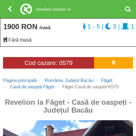
revelion-cazare.ro
1900 RON
1 - 5
|
3
|
1
/casă
Fără masă
Cod cazare: 0579
Pagina principală
România, Județul Bacău
Făget
Casă de oaspeți Făget
Făget Casă de oaspeți K579
Revelion la Făget - Casă de oaspeți -
Județul Bacău