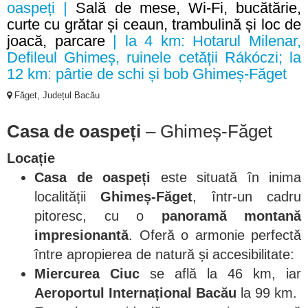
oaspeți |
Sală de mese, Wi-Fi, bucătărie,
curte cu grătar și ceaun, trambulină și loc de
joacă, parcare
| la 4 km: Hotarul Milenar,
Defileul Ghimeș, ruinele cetății Rákóczi; la
12 km: pârtie de schi și bob Ghimeș-Făget
Făget, Județul Bacău
Casa de oaspeți
– Ghimeș-Făget
Locație
Casa de oaspeți
este situată în inima
localității
Ghimeș-Făget
, într-un cadru
pitoresc, cu o
panoramă montană
impresionantă
. Oferă o armonie perfectă
între apropierea de natură și accesibilitate:
Miercurea Ciuc
se află la 46 km, iar
Aeroportul Internațional Bacău
la 99 km.