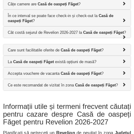
Câțe camere are
Casă de oaspeți Făget
?
În ce interval se poate face check-in și check-out la
Casă de
oaspeți Făget
?
Cât costă sejurul de Revelion 2026-2027 la
Casă de oaspeți Făget
?
Care sunt facilitatile oferite de
Casă de oaspeți Făget
?
La
Casă de oaspeți Făget
există opțiuni de masă?
Accepta vouchere de vacanta
Casă de oaspeți Făget
?
Ce este recomandat de vizitat în zona
Casă de oaspeți Făget
?
Informații utile și termeni frecvent căutați
pentru cazare despre Casă de oaspeți
Făget pentru Revelion 2026-2027
Planificați să petreceți un
Revelion
de neuitat în zona
Județul