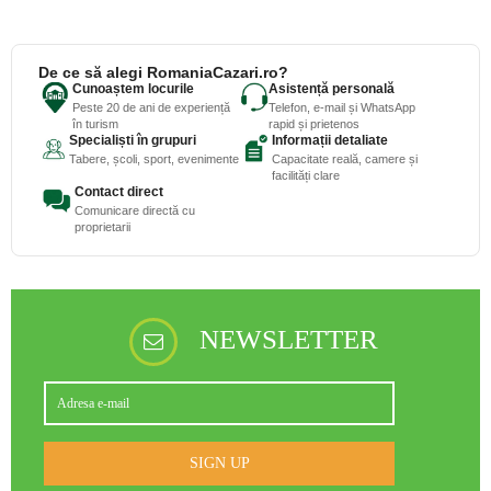
De ce să alegi RomaniaCazari.ro?
Cunoaștem locurile
Asistență personală
Peste 20 de ani de experiență
Telefon, e-mail și WhatsApp
în turism
rapid și prietenos
Specialiști în grupuri
Informații detaliate
Tabere, școli, sport, evenimente
Capacitate reală, camere și
facilități clare
Contact direct
Comunicare directă cu
proprietarii
NEWSLETTER
SIGN UP