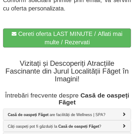
Conform solicitării primite prin email, va servim
cu oferta personalizata.
Cereti oferta LAST MINUTE / Aflati mai
multe / Rezervati
Vizitați și Descoperiți Atracțiile
Fascinante din Jurul Localității Făget în
Imagini!
Întrebări frecvente despre
Casă de oaspeți
Făget
Casă de oaspeți Făget
are facilități de Wellness | SPA?
Câți oaspeți pot fi găzduiți la
Casă de oaspeți Făget
?