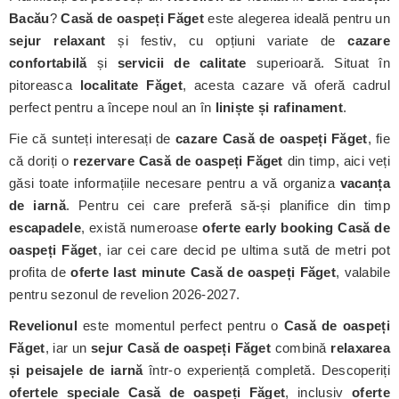
Bacău
?
Casă de oaspeți Făget
este alegerea ideală pentru un
sejur relaxant
și festiv, cu opțiuni variate de
cazare
confortabilă
și
servicii de calitate
superioară. Situat în
pitoreasca
localitate Făget
, acesta cazare vă oferă cadrul
perfect pentru a începe noul an în
liniște și rafinament
.
Fie că sunteți interesați de
cazare Casă de oaspeți Făget
, fie
că doriți o
rezervare Casă de oaspeți Făget
din timp, aici veți
găsi toate informațiile necesare pentru a vă organiza
vacanța
de iarnă
. Pentru cei care preferă să-și planifice din timp
escapadele
, există numeroase
oferte early booking Casă de
oaspeți Făget
, iar cei care decid pe ultima sută de metri pot
profita de
oferte last minute Casă de oaspeți Făget
, valabile
pentru sezonul de revelion 2026-2027.
Revelionul
este momentul perfect pentru o
Casă de oaspeți
Făget
, iar un
sejur Casă de oaspeți Făget
combină
relaxarea
și peisajele de iarnă
într-o experiență completă. Descoperiți
ofertele speciale Casă de oaspeți Făget
, inclusiv
oferte