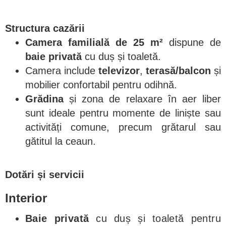
Structura cazării
Camera familială de 25 m²
dispune de
baie privată
cu duș și toaletă.
Camera include
televizor
,
terasă/balcon
și
mobilier confortabil pentru odihnă.
Grădina
și zona de relaxare în aer liber
sunt ideale pentru momente de liniște sau
activități comune, precum grătarul sau
gătitul la ceaun.
Dotări și servicii
Interior
Baie privată
cu duș și toaletă pentru