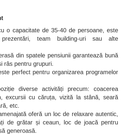
nt
 cu o capacitate de 35-40 de persoane, este
 prezentări, team building-uri sau alte
erasă din spatele pensiunii garantează bună
 și râs pentru grupuri.
este perfect pentru organizarea programelor
oziție diverse activități precum: coacerea
n, excursii cu căruța, vizită la stână, seară
ră, etc.
amenajată oferă un loc de relaxare autentic,
ități de grătar și ceaun, loc de joacă pentru
isă generoasă.