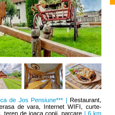
ca de Jos Pensiune*** |
Restaurant,
terasa de vara, Internet WIFI, curte-
r, teren de joaca copii, parcare
| 6 km