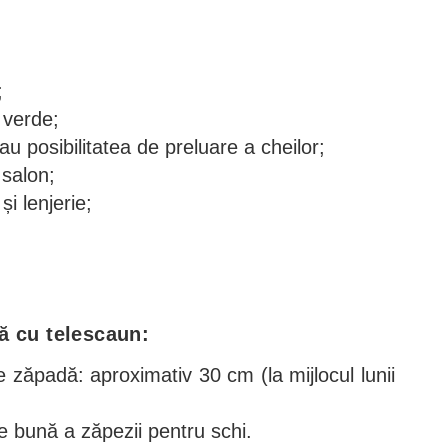
;
 verde;
u posibilitatea de preluare a cheilor;
salon;
i lenjerie;
tă cu telescaun:
 zăpadă: aproximativ 30 cm (la mijlocul lunii
te bună a zăpezii pentru schi.