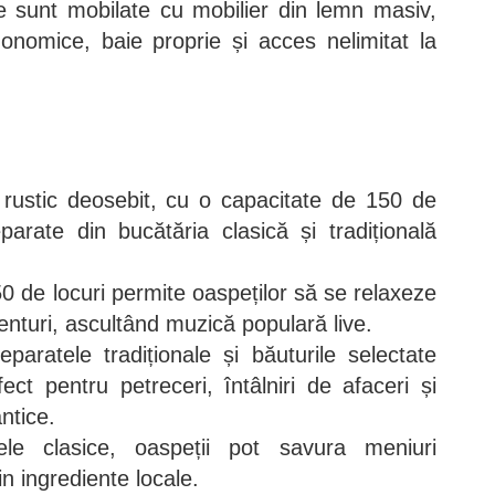
e sunt mobilate cu mobilier din lemn masiv,
gonomice, baie proprie și acces nelimitat la
 rustic deosebit, cu o capacitate de 150 de
arate din bucătăria clasică și tradițională
0 de locuri permite oaspeților să se relaxeze
enturi, ascultând muzică populară live.
paratele tradiționale și băuturile selectate
ect pentru petreceri, întâlniri de afaceri și
ntice.
le clasice, oaspeții pot savura meniuri
in ingrediente locale.