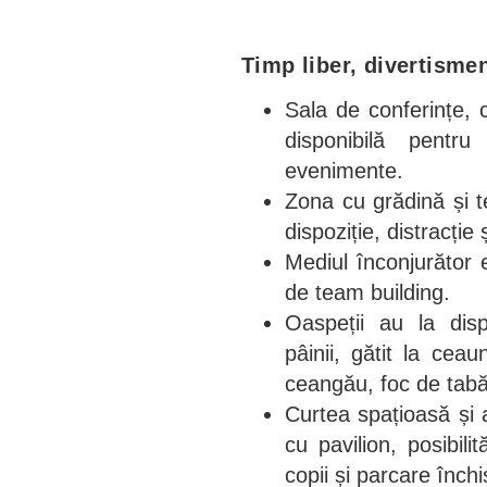
Timp liber, divertisme
Sala de conferințe,
disponibilă pentru
evenimente.
Zona cu grădină și t
dispoziție, distracție
Mediul înconjurător 
de team building.
Oaspeții au la disp
pâinii, gătit la ceau
ceangău, foc de tabă
Curtea spațioasă și 
cu pavilion, posibil
copii și parcare înch