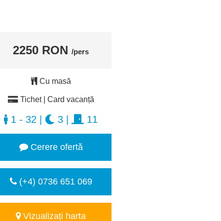
2250 RON
/pers
Cu masă
Tichet | Card vacanță
1 - 32
|
3
|
11
Cerere ofertă
(+4) 0736 651 069
Vizualizați harta