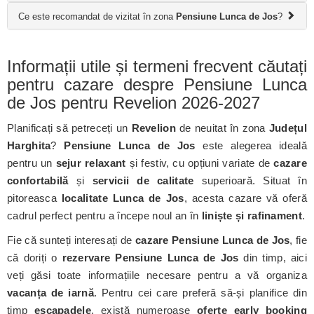
Ce este recomandat de vizitat în zona
Pensiune Lunca de Jos
?
Informații utile și termeni frecvent căutați
pentru cazare despre Pensiune Lunca
de Jos pentru Revelion 2026-2027
Planificați să petreceți un
Revelion
de neuitat în zona
Județul
Harghita
?
Pensiune Lunca de Jos
este alegerea ideală
pentru un
sejur relaxant
și festiv, cu opțiuni variate de
cazare
confortabilă
și
servicii de calitate
superioară. Situat în
pitoreasca
localitate Lunca de Jos
, acesta cazare vă oferă
cadrul perfect pentru a începe noul an în
liniște și rafinament
.
Fie că sunteți interesați de
cazare Pensiune Lunca de Jos
, fie
că doriți o
rezervare Pensiune Lunca de Jos
din timp, aici
veți găsi toate informațiile necesare pentru a vă organiza
vacanța de iarnă
. Pentru cei care preferă să-și planifice din
timp
escapadele
, există numeroase
oferte early booking