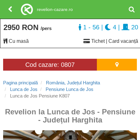
revelion-cazare.ro
2950 RON
1 - 56
|
4
|
20
/pers
Cu masă
Tichet | Card vacanță
Cod cazare: 0807
Pagina principală
România, Județul Harghita
Lunca de Jos
Pensiune Lunca de Jos
Lunca de Jos Pensiune K807
Revelion la Lunca de Jos - Pensiune
- Județul Harghita