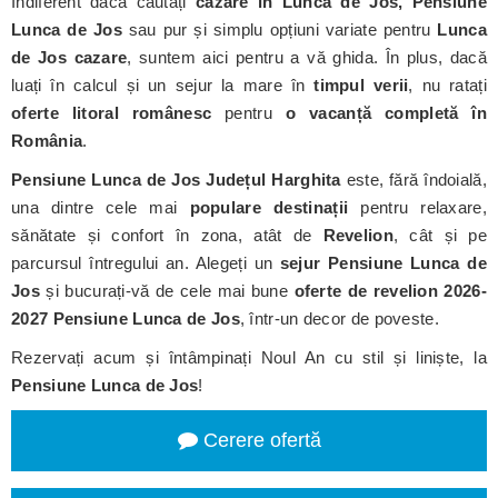
Indiferent dacă căutați
cazare în Lunca de Jos, Pensiune
Lunca de Jos
sau pur și simplu opțiuni variate pentru
Lunca
de Jos cazare
, suntem aici pentru a vă ghida. În plus, dacă
luați în calcul și un sejur la mare în
timpul verii
, nu ratați
oferte litoral românesc
pentru
o vacanță completă în
România
.
Pensiune Lunca de Jos
Județul Harghita
este, fără îndoială,
una dintre cele mai
populare destinații
pentru relaxare,
sănătate și confort în zona, atât de
Revelion
, cât și pe
parcursul întregului an. Alegeți un
sejur Pensiune Lunca de
Jos
și bucurați-vă de cele mai bune
oferte de revelion 2026-
2027 Pensiune Lunca de Jos
, într-un decor de poveste.
Rezervați acum și întâmpinați Noul An cu stil și liniște, la
Pensiune Lunca de Jos
!
Cerere ofertă