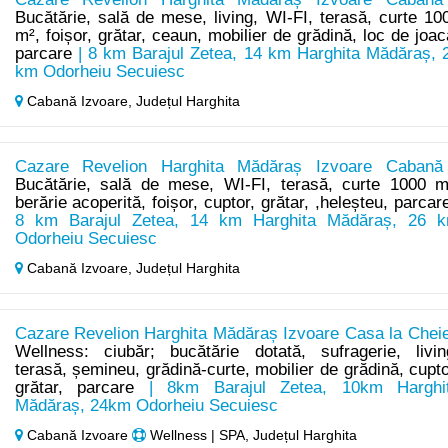
Bucătărie, sală de mese, living, WI-FI, terasă, curte 10
m², foișor, grătar, ceaun, mobilier de grădină, loc de joac
parcare
| 8 km Barajul Zetea, 14 km Harghita Mădăraș, 
km Odorheiu Secuiesc
Cabană Izvoare,
Județul Harghita
Cazare Revelion Harghita Mădăraș Izvoare Cabană
Bucătărie, sală de mese, WI-FI, terasă, curte 1000 m
berărie acoperită, foișor, cuptor, grătar, ,heleșteu, parcar
8 km Barajul Zetea, 14 km Harghita Mădăraș, 26 
Odorheiu Secuiesc
Cabană Izvoare,
Județul Harghita
Cazare Revelion Harghita Mădăraș Izvoare Casa la Cheie
Wellness: ciubăr; bucătărie dotată, sufragerie, livin
terasă, șemineu, grădină-curte, mobilier de grădină, cupto
grătar, parcare
| 8km Barajul Zetea, 10km Harghi
Mădăraș, 24km Odorheiu Secuiesc
Cabană Izvoare
Wellness | SPA, Județul Harghita