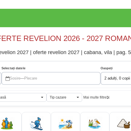
ERTE REVELION 2026 - 2027 ROMA
elion 2027 | oferte revelion 2027 | cabana, vila | pag. 5
Selectați datele
Oaspeți
Sosire
—
Plecare
2 adulți, 0 copii
masă
Tip cazare
Mai multe filtre