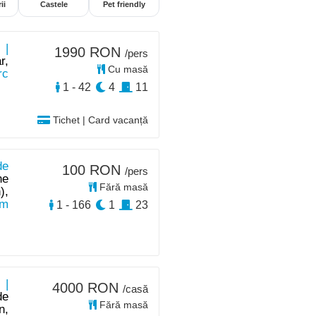
ii
Castele
Pet friendly
 |
1990 RON
/pers
r,
Cu masă
rc
1 - 42
4
11
Tichet | Card vacanță
de
100 RON
/pers
ne
Fără masă
),
km
1 - 166
1
23
 |
4000 RON
/casă
de
Fără masă
n,