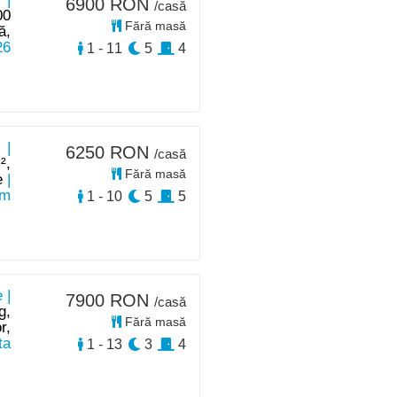
6900 RON
/casă
00
Fără masă
ă,
26
1 - 11
5
4
 |
6250 RON
/casă
²,
Fără masă
e
|
km
1 - 10
5
5
 |
7900 RON
/casă
g,
Fără masă
r,
ta
1 - 13
3
4