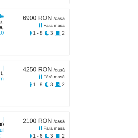
de
6900 RON
/casă
r,
Fără masă
e,
10
1 - 8
3
2
 |
4250 RON
/casă
t,
Fără masă
km
1 - 8
3
2
 |
2100 RON
/casă
00
Fără masă
ul
c
1 - 6
3
2