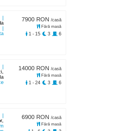
 |
7900 RON
/casă
da
Fără masă
|
ta
1 - 15
3
6
 |
14000 RON
/casă
i,
Fără masă
la
ce
1 - 24
3
6
 |
6900 RON
/casă
r,
Fără masă
km