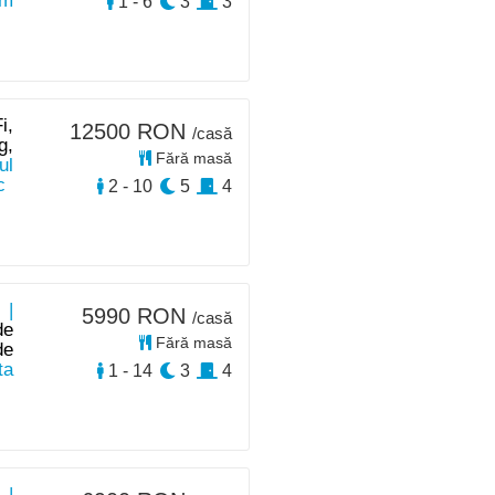
km
1 - 6
3
3
i,
12500 RON
/casă
g,
Fără masă
ul
c
2 - 10
5
4
 |
5990 RON
/casă
de
Fără masă
de
ta
1 - 14
3
4
 |