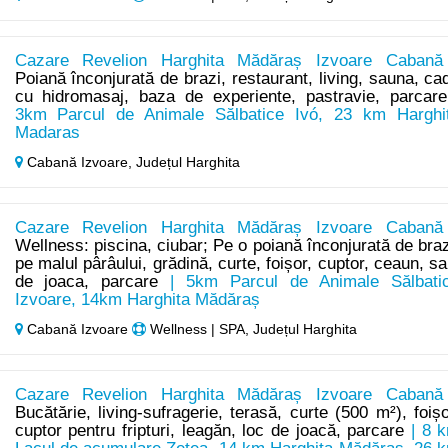
Cazare Revelion Harghita Mădăraș Izvoare Cabană
Poiană înconjurată de brazi, restaurant, living, sauna, ca
cu hidromasaj, baza de experiente, pastravie, parcare
3km Parcul de Animale Sălbatice Ivó, 23 km Harghi
Madaras
Cabană Izvoare,
Județul Harghita
Cazare Revelion Harghita Mădăraș Izvoare Cabană
Wellness: piscina, ciubar; Pe o poiană înconjurată de braz
pe malul pârâului, grădină, curte, foișor, cuptor, ceaun, sa
de joaca, parcare
| 5km Parcul de Animale Sălbati
Izvoare, 14km Harghita Mădăraș
Cabană Izvoare
Wellness | SPA, Județul Harghita
Cazare Revelion Harghita Mădăraș Izvoare Cabană
Bucătărie, living-sufragerie, terasă, curte (500 m²), foișo
cuptor pentru fripturi, leagăn, loc de joacă, parcare
| 8 