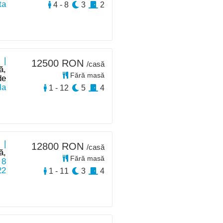
ta
4 - 8
3
2
 |
12500 RON
/casă
ă,
Fără masă
de
la
1 - 12
5
4
 |
12800 RON
/casă
ă,
Fără masă
 8
22
1 - 11
3
4