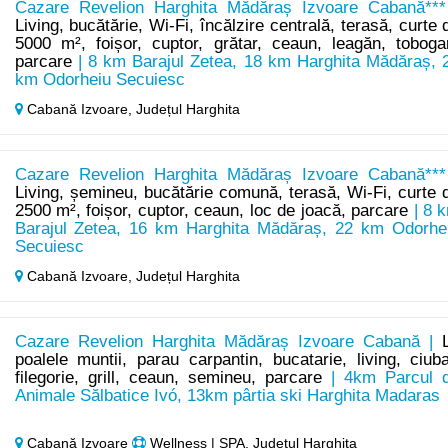
Cazare Revelion Harghita Mădăraș Izvoare Cabană***
Living, bucătărie, Wi-Fi, încălzire centrală, terasă, curte 
5000 m², foișor, cuptor, grătar, ceaun, leagăn, toboga
parcare
| 8 km Barajul Zetea, 18 km Harghita Mădăraș, 
km Odorheiu Secuiesc
Cabană Izvoare,
Județul Harghita
Cazare Revelion Harghita Mădăraș Izvoare Cabană***
Living, șemineu, bucătărie comună, terasă, Wi-Fi, curte 
2500 m², foișor, cuptor, ceaun, loc de joacă, parcare
| 8 
Barajul Zetea, 16 km Harghita Mădăraș, 22 km Odorhe
Secuiesc
Cabană Izvoare,
Județul Harghita
Cazare Revelion Harghita Mădăraș Izvoare Cabană |
poalele muntii, parau carpantin, bucatarie, living, ciuba
filegorie, grill, ceaun, semineu, parcare
| 4km Parcul 
Animale Sălbatice Ivó, 13km pârtia ski Harghita Madaras
Cabană Izvoare
Wellness | SPA, Județul Harghita