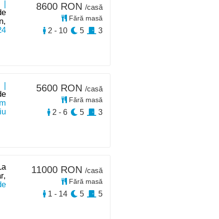
 |
8600 RON
/casă
de
Fără masă
n,
24
2 - 10
5
3
 |
5600 RON
/casă
de
Fără masă
km
iu
2 - 6
5
3
La
11000 RON
/casă
r,
Fără masă
de
1 - 14
5
5