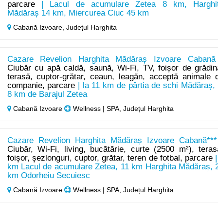
parcare
| Lacul de acumulare Zetea 8 km, Harghi
Mădăraș 14 km, Miercurea Ciuc 45 km
Cabană Izvoare,
Județul Harghita
Cazare Revelion Harghita Mădăraș Izvoare Cabană
Ciubăr cu apă caldă, saună, Wi-Fi, TV, foișor de grădin
terasă, cuptor-grătar, ceaun, leagăn, acceptă animale 
companie, parcare
| la 11 km de pârtia de schi Mădăraș, 
8 km de Barajul Zetea
Cabană Izvoare
Wellness | SPA, Județul Harghita
Cazare Revelion Harghita Mădăraș Izvoare Cabană***
Ciubăr, Wi-Fi, living, bucătărie, curte (2500 m²), teras
foișor, șezlonguri, cuptor, grătar, teren de fotbal, parcare
|
km Lacul de acumulare Zetea, 11 km Harghita Mădăraș, 
km Odorheiu Secuiesc
Cabană Izvoare
Wellness | SPA, Județul Harghita