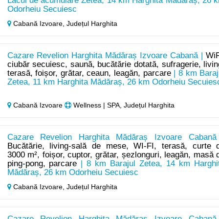
Lacul de acumulare Zetea, 14 km Harghita Mădăraș, 26 
Odorheiu Secuiesc
Cabană Izvoare,
Județul Harghita
Cazare Revelion Harghita Mădăraș Izvoare Cabană |
WiF
ciubăr secuiesc, saună, bucătărie dotată, sufragerie, livin
terasă, foișor, grătar, ceaun, leagăn, parcare
| 8 km Baraj
Zetea, 11 km Harghita Mădăraș, 26 km Odorheiu Secuies
Cabană Izvoare
Wellness | SPA, Județul Harghita
Cazare Revelion Harghita Mădăraș Izvoare Cabană
Bucătărie, living-sală de mese, WI-FI, terasă, curte 
3000 m², foișor, cuptor, grătar, șezlonguri, leagăn, masă 
ping-pong, parcare
| 8 km Barajul Zetea, 14 km Harghi
Mădăraș, 26 km Odorheiu Secuiesc
Cabană Izvoare,
Județul Harghita
Cazare Revelion Harghita Mădăraș Izvoare Cabană