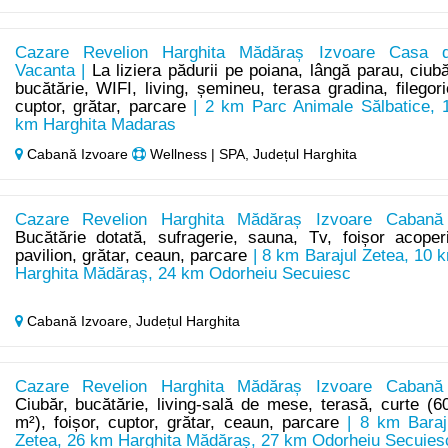
Cazare Revelion Harghita Mădăraș Izvoare Casa 
Vacanta |
La liziera pădurii pe poiana, lângă parau, ciubă
bucătărie, WIFI, living, șemineu, terasa gradina, filegori
cuptor, grătar, parcare
| 2 km Parc Animale Sălbatice, 
km Harghita Madaras
Cabană Izvoare
Wellness | SPA, Județul Harghita
Cazare Revelion Harghita Mădăraș Izvoare Cabană
Bucătărie dotată, sufragerie, sauna, Tv, foișor acoperi
pavilion, grătar, ceaun, parcare
| 8 km Barajul Zetea, 10 
Harghita Mădăraș, 24 km Odorheiu Secuiesc
Cabană Izvoare,
Județul Harghita
Cazare Revelion Harghita Mădăraș Izvoare Cabană
Ciubăr, bucătărie, living-sală de mese, terasă, curte (6
m²), foișor, cuptor, grătar, ceaun, parcare
| 8 km Baraj
Zetea, 26 km Harghita Mădăraș, 27 km Odorheiu Secuies