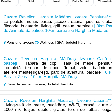
Familie
Schi
Litoral
Delta Dunării
Ținutul săr
Cazare Revelion Harghita Mădăraș Izvoare Pensiune***
La poalele muntii, parau, jacuzzi, sauna, piscina, ciuba
filegorie, bucatarie, living, grill, ceaun, semineu
| 3km Pa
de Animale Sălbatice, 10km pârtia ski Harghita Madaras
Pensiune Izvoare
Wellness | SPA, Județul Harghita
Cazare Revelion Harghita Mădăraș Izvoare Casă 
oaspeți |
Tabără de copii, sală de mese, pensiu
completă, terenuri de sport (fotbal, volei, badminton
ateliere meșteșugărești, parc de aventură, parcare
| 8 
Barajul Zetea, 10 km Harghita Mădăraș
Casă de oaspeți Izvoare,
Județul Harghita
Cazare Revelion Harghita Mădăraș Izvoare Cabană**
Living-sală de mese, bucătărie, Wi-Fi, terasă, curte 
1000 m², foișor, cuptor, grătar, teren de fotbal, leagă