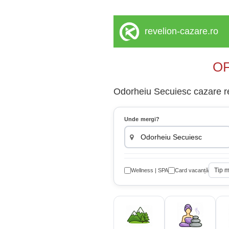
revelion-cazare.ro
OF
Odorheiu Secuiesc cazare rev
Unde mergi?
Tip 
Wellness | SPA
Card vacanță