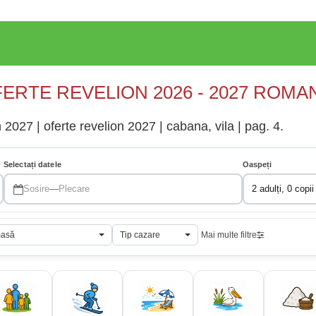
ERTE REVELION 2026 - 2027 ROMA
2027 | oferte revelion 2027 | cabana, vila | pag. 4.
Selectați datele
Oaspeți
Sosire
—
Plecare
2 adulți, 0 copii
masă
Tip cazare
Mai multe filtre