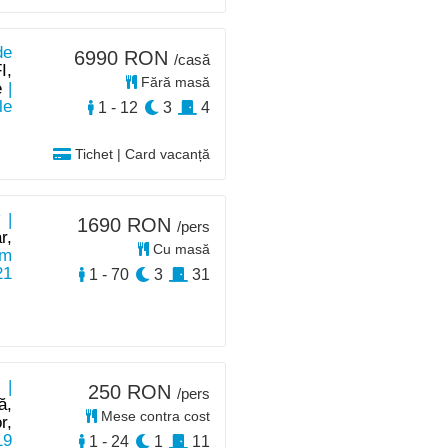
de
6990 RON
/casă
I,
Fără masă
e
|
le
1 - 12
3
4
Tichet | Card vacanță
 |
1690 RON
/pers
r,
Cu masă
km
21
1 - 70
3
31
 |
250 RON
/pers
ă,
Mese contra cost
r,
19
1 - 24
1
11