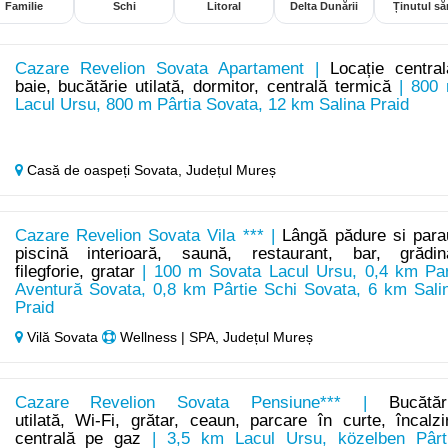
Familie
Schi
Litoral
Delta Dunării
Ținutul săr
Cazare Revelion Sovata Apartament |
Locație central
baie, bucătărie utilată, dormitor, centrală termică
| 800
Lacul Ursu, 800 m Pârtia Sovata, 12 km Salina Praid
Casă de oaspeți Sovata,
Județul Mureș
Cazare Revelion Sovata Vila *** |
Lângă pădure si para
piscină interioară, saună, restaurant, bar, grădin
filegforie, gratar
| 100 m Sovata Lacul Ursu, 0,4 km Pa
Aventură Sovata, 0,8 km Pârtie Schi Sovata, 6 km Sali
Praid
Vilă Sovata
Wellness | SPA, Județul Mureș
Cazare Revelion Sovata Pensiune*** |
Bucătăr
utilată, Wi-Fi, grătar, ceaun, parcare în curte, încalzi
centrală pe gaz
| 3,5 km Lacul Ursu, közelben Pârt