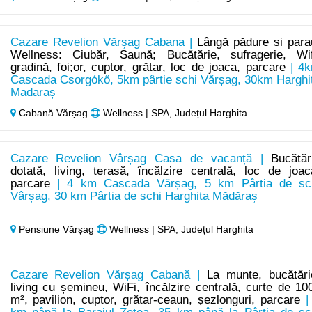
Cazare Revelion Vărșag Cabana |
Lângă pădure si para
Wellness: Ciubăr, Saună; Bucătărie, sufragerie, Wif
gradină, foi;or, cuptor, grătar, loc de joaca, parcare
| 4
Cascada Csorgókő, 5km pârtie schi Vărșag, 30km Harghi
Madaraș
Cabană Vărșag
Wellness | SPA, Județul Harghita
Cazare Revelion Vârșag Casa de vacanță |
Bucătăr
dotată, living, terasă, încălzire centrală, loc de joac
parcare
| 4 km Cascada Vărșag, 5 km Pârtia de sc
Vârșag, 30 km Pârtia de schi Harghita Mădăraș
Pensiune Vărșag
Wellness | SPA, Județul Harghita
Cazare Revelion Vărșag Cabană |
La munte, bucătări
living cu șemineu, WiFi, încălzire centrală, curte de 10
m², pavilion, cuptor, grătar-ceaun, șezlonguri, parcare
|