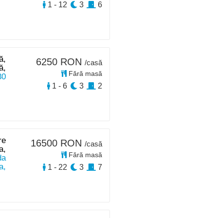
1 - 12
3
6
ă,
6250 RON
/casă
ă,
Fără masă
30
1 - 6
3
2
re
16500 RON
/casă
a,
Fără masă
da
a,
1 - 22
3
7