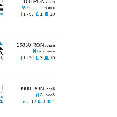
100 RON
/pers
ne
Mese contra cost
le
 m
1 - 55
1
10
de
16830 RON
/casă
a,
Fără masă
ă,
d,
1 - 20
3
10
 |
9900 RON
/casă
a-
Cu masă
km
d,
1 - 12
3
4