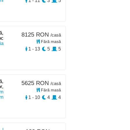
hi
1 - 11
3
5
ă,
8125 RON
/casă
oc
Fără masă
ia
1 - 13
5
5
ă,
5625 RON
/casă
r,
Fără masă
km
km
1 - 10
4
4
 |