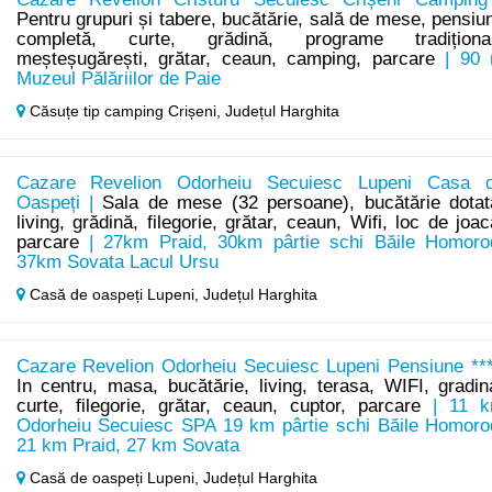
Pentru grupuri și tabere, bucătărie, sală de mese, pensiu
completă, curte, grădină, programe tradiționa
meșteșugărești, grătar, ceaun, camping, parcare
| 90
Muzeul Pălăriilor de Paie
Căsuțe tip camping Crișeni,
Județul Harghita
Cazare Revelion Odorheiu Secuiesc Lupeni Casa 
Oaspeți |
Sala de mese (32 persoane), bucătărie dotat
living, grădină, filegorie, grătar, ceaun, Wifi, loc de joac
parcare
| 27km Praid, 30km pârtie schi Băile Homoro
37km Sovata Lacul Ursu
Casă de oaspeți Lupeni,
Județul Harghita
Cazare Revelion Odorheiu Secuiesc Lupeni Pensiune ***
In centru, masa, bucătărie, living, terasa, WIFI, gradin
curte, filegorie, grătar, ceaun, cuptor, parcare
| 11 
Odorheiu Secuiesc SPA 19 km pârtie schi Băile Homoro
21 km Praid, 27 km Sovata
Casă de oaspeți Lupeni,
Județul Harghita