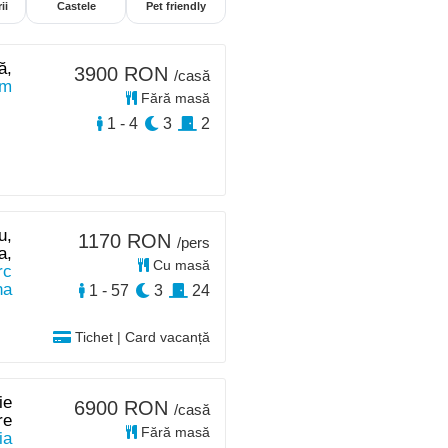
ii
Castele
Pet friendly
ă,
3900 RON
/casă
 m
Fără masă
1 - 4
3
2
u,
1170 RON
/pers
a,
Cu masă
rc
na
1 - 57
3
24
Tichet | Card vacanță
ie
6900 RON
/casă
re
Fără masă
ia