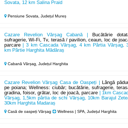
Sovata, 12 km Salina Praid
Pensiune Sovata,
Județul Mureș
Cazare Revelion Vărșag Cabană |
Bucătărie dotat
sufragerie, Wi-Fi, Tv, terasă / pavilion, ceaun, loc de joac
parcare
| 3 km Cascada Vărșag, 4 km Pârtia Vărșag, 
km Pârtie Harghita Mădăraș
Cabană Vărșag,
Județul Harghita
Cazare Revelion Vărșag Casa de Oaspeți |
Lângă pădu
pe poiana; Wellness: ciubăr; bucătărie, sufragerie, teras
gradina, foisor, grătar, loc de joacă, parcare
| 1km Casca
Vărșag, 1,5km pârtia de schi Vărșag, 10km Barajul Zete
30km Harghita Madaraș
Casă de oaspeți Vărșag
Wellness | SPA, Județul Harghita