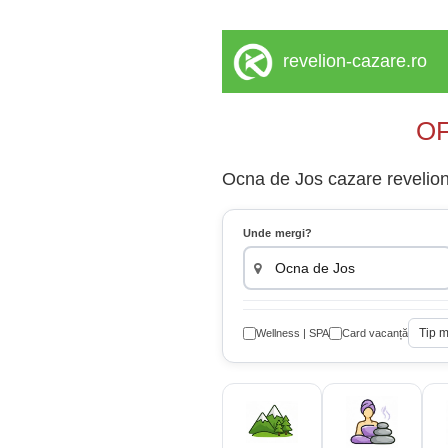
revelion-cazare.ro
OF
Ocna de Jos cazare revelion 
Unde mergi?
Tip 
Wellness | SPA
Card vacanță