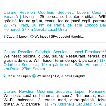
Cazare Revelion Odorheiu Secuiesc Lupeni Casa 
Vacanță |
Living - 25 persoane, bucatarie utilata, WIF
grădină, loc de grătar, ceaun, loc de joacă copii, parcar
27 km Praid, 30 km de Partia de schi Lobogo Bai
Homorod, 37 km Sovata Lacul Ursu
Cabană Lupeni
Wellness | SPA, Județul Harghita
Cazare Revelion Odorheiu Secuiesc Lupeni Pensiune***
Wellness: piscina, ciubar, sauna: Restaurant, terasa, ba
gradina de vara, Wifi, foișor, teren de sport, parcare
| 11
Odorheiu Secuiesc, 19km pârtie schi Băile Homorod, 
km Praid, 27km Sovata
Pensiune Lupeni
Wellness | SPA, Județul Harghita
Cazare Revelion Odorheiu Secuiesc Lupeni Pensiune
Wellness: cadă cu hidromasaj, saună; Restaurant, mas
WI-FI, balcoane, 2 terase mari, curte-grădină, foișo
grătar, ATV, parcare
| 11 km Odorheiu Secuiesc SPA, 