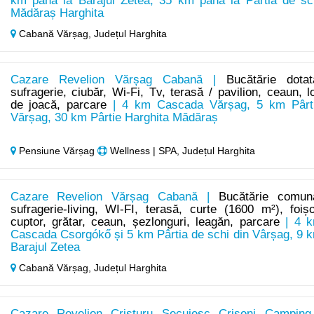
km până la Barajul Zetea, 35 km până la Pârtia de sc
Mădăraș Harghita
Cabană Vărșag,
Județul Harghita
Cazare Revelion Vărșag Cabană |
Bucătărie dotat
sufragerie, ciubăr, Wi-Fi, Tv, terasă / pavilion, ceaun, l
de joacă, parcare
| 4 km Cascada Vărșag, 5 km Pârt
Vărșag, 30 km Pârtie Harghita Mădăraș
Pensiune Vărșag
Wellness | SPA, Județul Harghita
Cazare Revelion Vărșag Cabană |
Bucătărie comun
sufragerie-living, WI-FI, terasă, curte (1600 m²), foișo
cuptor, grătar, ceaun, șezlonguri, leagăn, parcare
| 4 
Cascada Csorgókő și 5 km Pârtia de schi din Vârșag, 9 
Barajul Zetea
Cabană Vărșag,
Județul Harghita
Cazare Revelion Cristuru Secuiesc Crișeni Camping