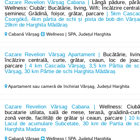
Cazare Revelion Vărșag Cabana |
Lângă pădure, pârâ
Wellness: Ciubăr; Bucătărie, living, Wifi; Încălzire central
șemineu; Grădină, foișor, grătar, parcare
| 5km Casca
Csorgókő, 4km pârtia de schi și pista de bob din Vărșa
29km de Harghita Mădăraș
Cabană Vărșag
Wellness | SPA, Județul Harghita
Cazare Revelion Vărșag Apartament |
Bucătărie, livin
încălzire centrală, curte, grătar, ceaun, loc de joac
parcare
| 4 km Cascada Vărșag, 3,5 km Pârtia de sc
Vărșag, 30 km Pârtie de schi Harghita Mădăraș
Apartament sau cameră de închiriat Vărșag,
Județul Harghita
Cazare Revelion Vărsag Cabana |
Wellness: Ciubă
bucatarie utilata, sală de mese, terasă, graădină-curt
zonă verde, facilități de grătar și ceaun, parcare
| 10 
Lacul de acumulare Subcetate, 30 km de Partia de sc
Harghita Madaraș
Cabană Vărșag
Wellness | SPA, Județul Harghita