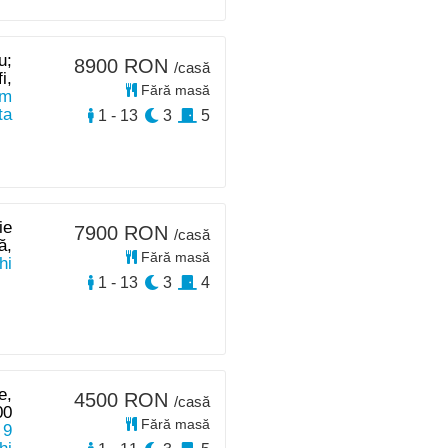
u;
8900 RON
/casă
i,
Fără masă
km
ta
1 - 13
3
5
ie
7900 RON
/casă
ă,
Fără masă
hi
1 - 13
3
4
e,
4500 RON
/casă
00
Fără masă
 9