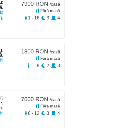
u;
7900 RON
/casă
ă,
Fără masă
da
g,
1 - 16
3
4
g,
1800 RON
/casă
ă,
Fără masă
hi
1 - 8
2
3
r;
7000 RON
/casă
e,
Fără masă
km
hi
8 - 12
3
4