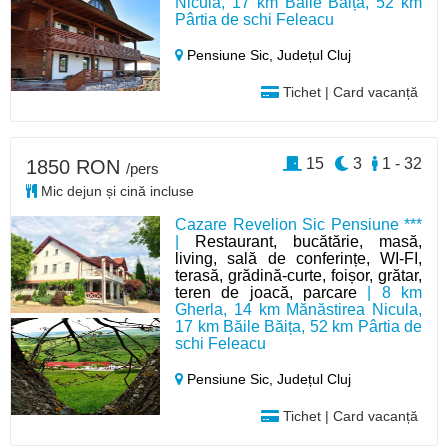
Nicula, 17 km Băile Băița, 52 km
Pârtia de schi Feleacu
Pensiune Sic,
Județul Cluj
Tichet | Card vacanță
15
3
1 - 32
1850 RON
/pers
Mic dejun și cină incluse
Cazare Revelion Sic Pensiune ***
|
Restaurant, bucătărie, masă,
living, sală de conferințe, WI-FI,
terasă, grădină-curte, foișor, grătar,
teren de joacă, parcare
| 8 km
Gherla, 14 km Mănăstirea Nicula,
17 km Băile Băița, 52 km Pârtia de
schi Feleacu
Pensiune Sic,
Județul Cluj
Tichet | Card vacanță