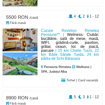
4
2
1 - 12
5500 RON
/casă
Fără masă
Cazare Revelion Rimetea
Pensiune** |
Wellness: Ciubăr;
bucătărie, sală de mese, masă,
WIFI, grădină-curte, pavilion,
grătar, ceaun, loc de joacă,
parcare
| 15 km Cheile Turzii, 22
km Băile Sărate Turda, 24 km
pârtia de Schi Băișoara
Pensiune Rimetea
Wellness |
SPA, Județul Alba
Tichet | Card vacanță
5
3
1 - 12
8900 RON
/casă
Fără masă