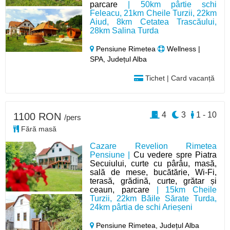
parcare
| 50km pârtie schi
Feleacu, 21km Cheile Turzii, 22km
Aiud, 8km Cetatea Trascăului,
28km Salina Turda
Pensiune Rimetea
Wellness |
SPA, Județul Alba
Tichet | Card vacanță
4
3
1 - 10
1100 RON
/pers
Fără masă
Cazare Revelion Rimetea
Pensiune |
Cu vedere spre Piatra
Secuiului, curte cu pârâu, masă,
sală de mese, bucătărie, Wi-Fi,
terasă, grădină, curte, grătar și
ceaun, parcare
| 15km Cheile
Turzii, 22km Băile Sărate Turda,
24km pârtia de schi Arieșeni
Pensiune Rimetea,
Județul Alba