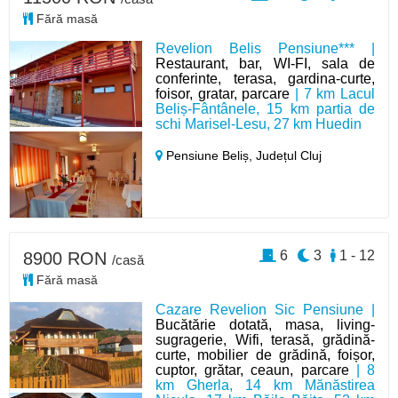
Fără masă
Revelion Belis Pensiune*** |
Restaurant, bar, WI-FI, sala de
conferinte, terasa, gardina-curte,
foisor, gratar, parcare
| 7 km Lacul
Beliș-Fântânele, 15 km partia de
schi Marisel-Lesu, 27 km Huedin
Pensiune Beliș,
Județul Cluj
6
3
1 - 12
8900 RON
/casă
Fără masă
Cazare Revelion Sic Pensiune |
Bucătărie dotată, masa, living-
sugragerie, Wifi, terasă, grădină-
curte, mobilier de grădină, foișor,
cuptor, grătar, ceaun, parcare
| 8
km Gherla, 14 km Mănăstirea