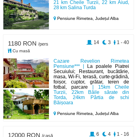
21 km Cheile Turzii, 22 km Aiud,
28 km Salina Turda
Pensiune Rimetea,
Județul Alba
14
3
1 - 40
1180 RON
/pers
Cu masă
Cazare Revelion Rimetea
Pensiune*** |
La poalele Piatrei
Secuiului; Restaurant, bucătărie,
masa, Wi‑Fi, terasă, curte‑grădină,
foișor, cuptor, grătar, teren de
fotbal, parcare
| 15km Cheile
Turzii, 22km Băile sărate din
Torda, 24km Pârtia de schi
Băișoara
Pensiune Rimetea,
Județul Alba
6
4
1 - 16
12000 RON
/casă