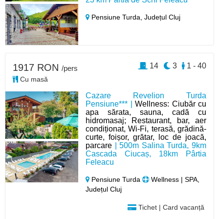
Pensiune Turda,
Județul Cluj
14
3
1 - 40
1917 RON
/pers
Cu masă
Cazare Revelion Turda
Pensiune*** |
Wellness: Ciubăr cu
apa sărata, sauna, cadă cu
hidromasaj; Restaurant, bar, aer
condiționat, Wi-Fi, terasă, grădină-
curte, foișor, grătar, loc de joacă,
parcare
| 500m Salina Turda, 9km
Cascada Ciucaș, 18km Pârtia
Feleacu
Pensiune Turda
Wellness | SPA,
Județul Cluj
Tichet | Card vacanță