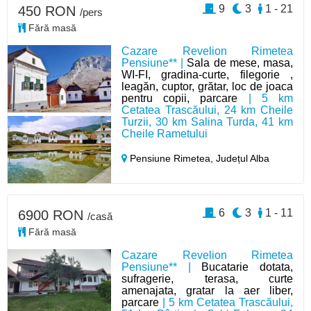
9
3
1 - 21
450 RON
/pers
Fără masă
Cazare Revelion Rimetea
Pensiune** |
Sala de mese, masa,
WI-FI, gradina-curte, filegorie ,
leagăn, cuptor, grătar, loc de joaca
pentru copii, parcare
| 5 km
Cetatea Trascăului, 24 km Cheile
Turzii, 30 km Salina Turda, 41 km
Cheile Rametului
Pensiune Rimetea,
Județul Alba
6
3
1 - 11
6900 RON
/casă
Fără masă
Cazare Revelion Rimetea
Pensiune** |
Bucatarie dotata,
sufragerie, terasa, curte
amenajata, gratar la aer liber,
parcare
| 5 km Cetatea Trascăului,