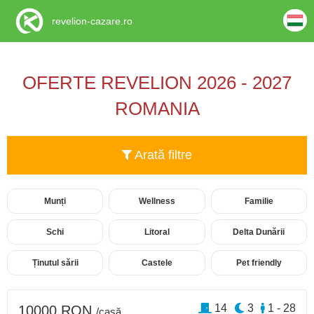
revelion-cazare.ro
OFERTE REVELION 2026 - 2027
ROMANIA
Arată filtre
Munți
Wellness
Familie
Schi
Litoral
Delta Dunării
Ținutul sării
Castele
Pet friendly
14
3
1 - 28
10000 RON
/casă