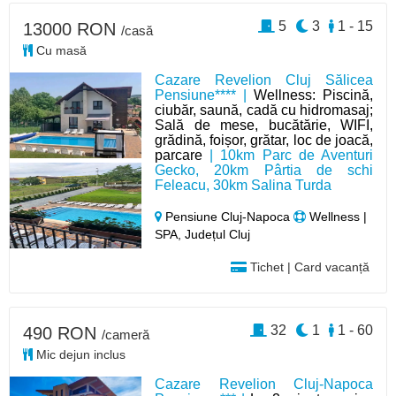
5
3
1 - 15
13000 RON
/casă
Cu masă
Cazare Revelion Cluj Sălicea
Pensiune**** |
Wellness: Piscină,
ciubăr, saună, cadă cu hidromasaj;
Sală de mese, bucătărie, WIFI,
grădină, foișor, grătar, loc de joacă,
parcare
| 10km Parc de Aventuri
Gecko, 20km Pârtia de schi
Feleacu, 30km Salina Turda
Pensiune Cluj-Napoca
Wellness |
SPA, Județul Cluj
Tichet | Card vacanță
32
1
1 - 60
490 RON
/cameră
Mic dejun inclus
Cazare Revelion Cluj-Napoca