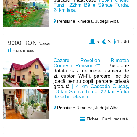
Turzii, 22km Băile Sărate Turda,
24km Iara.
Pensiune Rimetea,
Județul Alba
5
3
1 - 40
9900 RON
/casă
Fără masă
Cazare Revelion Rimetea
Cornești Pensiune** |
Bucătărie
dotată, sală de mese, cameră de
zi, cuptor, Wi-Fi, parcare, loc de
joacă pentru copii, parcare privată
gratuită
| 4 km Cascada Ciucaș,
13 km Salina Turda, 22 km Pârtia
de schi Feleacu
Pensiune Rimetea,
Județul Alba
Tichet | Card vacanță