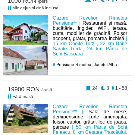
1000 RON
/pers
Mic dejun și cină incluse
Cazare Revelion Rimetea
Pensiune** |
Restaurant și masă,
bucătărie, frigider, WIFI, terasa,
curte, mobilier de grădină, Foișor
acoperit, grătar, parcarea închisă
|
15 km Cheile Turzii, 22 km Băile
Sărate Turda, 24 km Pârtia de
Schi Băișoara
Pensiune Rimetea,
Județul Alba
24
3
1 - 58
19900 RON
/casă
Fără masă
Cazare Revelion Rimetea
Pensiune** |
Sala de mese,
demipensiune, curte amenajata,
foișor, cuptor, grătar, loc de joaca,
parcare
| 50 km Pârtia de Schi
Feleacu, 8 km Cetatea Trascăului,