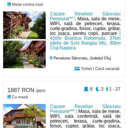
Mese contra cost
Cazare Revelion Sâncraiu
Pensiune** |
Masa, sala de mese,
WIFI, sală de petreceri, terasa,
curte-gradina, foisor, cuptor, grătar,
loc joaca, pentru copii, parcare
|
420m Biserica Reformata, 37km
pârtia de Schi Bangau Mic, 30km
Cluj-Napoca
Pensiune Sâncraiu,
Județul Cluj
Tichet | Card vacanță
8
3
1 - 27
1887 RON
/pers
Cu masă
Cazare Revelion Sâncraiu
Pensiune*** |
Masa, sala de mese,
WIFI, sala conferință, sală de
petreceri, terasa, curte-gradina,
foisor, cuptor, grătar, loc joaca,