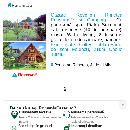
Fără masă
Cazare Revelion Rimetea
Pensiune** si Camping |
Cu
panoramă spre Piatra Secuiului;
sală de mese (40 de persoane),
masă, Wi-Fi, living, 2 foișoare,
grătar, locuri de campare, parcare
|
8km Cetatea Colțești, 50km Pârtia
de schi Feleacu, 21km Cheile
Turzii.
Pensiune Rimetea,
Județul Alba
Rezervat!
1
De ce să alegi RomaniaCazari.ro?
Cunoaștem locurile
Asistență personală
Peste 20 de ani de experiență
Telefon, e-mail și WhatsApp
în turism
rapid și prietenos
Specialiști în grupuri
Informații detaliate