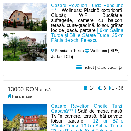
Cazare Revelion Turda Pensiune
*** |
Wellness: Piscină exterioară,
Ciubăr; WIFI; Bucătărie,
sufragerie, camere cu balcon,
terasă, curte-gradină, foișor, grătar,
loc de joacă, parcare
| 6km Salina
Turda și Băile Sărate Turda, 25km
Pârtia de schi Feleacu
Pensiune Turda
Wellness | SPA,
Județul Cluj
Tichet | Card vacanță
14
3
1 - 36
13000 RON
/casă
Fără masă
Cazare Revelion Cheile Turzii
Cabană*** |
Sală de mese, masă,
Tv în camere, terasă, băi private,
foișor, parcare
| 12 km Băile
Sărate Turda, 13 km Salina Turda,
23 km Pârtia de Schi Feleacu