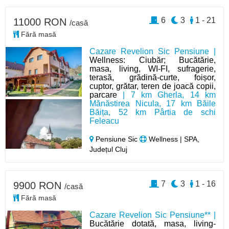
6
3
1 - 21
11000 RON
/casă
Fără masă
Cazare Revelion Sic Pensiune |
Wellness: Ciubăr; Bucătărie,
masa, living, WI-FI, sufragerie,
terasă, grădină-curte, foișor,
cuptor, grătar, teren de joacă copii,
parcare
| 7 km Gherla, 14 km
Mănăstirea Nicula, 17 km Băile
Băița, 52 km Pârtia de schi
Feleacu
Pensiune Sic
Wellness | SPA,
Județul Cluj
7
3
1 - 16
9900 RON
/casă
Fără masă
Cazare Revelion Sic Pensiune** |
Bucătărie dotată, masa, living-