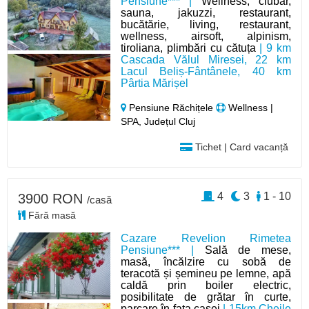
Pensiune*** |
Wellness, ciubar,
sauna, jakuzzi, restaurant,
bucătărie, living, restaurant,
wellness, airsoft, alpinism,
tiroliana, plimbări cu cătuța
| 9 km
Cascada Vălul Miresei, 22 km
Lacul Beliș-Fântânele, 40 km
Pârtia Mărișel
Pensiune Răchițele
Wellness |
SPA, Județul Cluj
Tichet | Card vacanță
4
3
1 - 10
3900 RON
/casă
Fără masă
Cazare Revelion Rimetea
Pensiune*** |
Sală de mese,
masă, încălzire cu sobă de
teracotă și șemineu pe lemne, apă
caldă prin boiler electric,
posibilitate de grătar în curte,
parcare în fața casei
| 15km Cheile