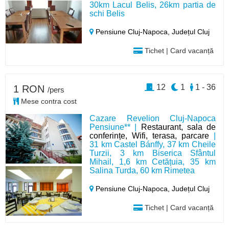
30km Lacul Belis, 26km partia de
schi Belis
Pensiune Cluj-Napoca,
Județul Cluj
Tichet | Card vacanță
12
1
1 - 36
1 RON
/pers
Mese contra cost
Cazare Revelion Cluj-Napoca
Pensiune** |
Restaurant, sala de
conferințe, Wifi, terasa, parcare
|
31 km Castel Bánffy, 37 km Cheile
Turzii, 3 km Biserica Sfântul
Mihail, 1,6 km Cetățuia, 35 km
Salina Turda, 60 km Rimetea
Pensiune Cluj-Napoca,
Județul Cluj
Tichet | Card vacanță