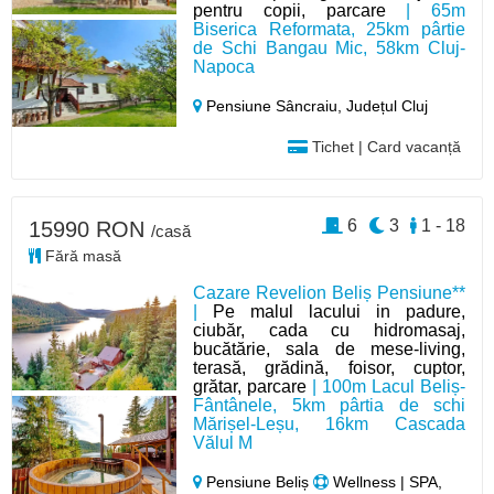
pentru copii, parcare
| 65m
Biserica Reformata, 25km pârtie
de Schi Bangau Mic, 58km Cluj-
Napoca
Pensiune Sâncraiu,
Județul Cluj
Tichet | Card vacanță
6
3
1 - 18
15990 RON
/casă
Fără masă
Cazare Revelion Beliș Pensiune**
|
Pe malul lacului in padure,
ciubăr, cada cu hidromasaj,
bucătărie, sala de mese-living,
terasă, grădină, foisor, cuptor,
grătar, parcare
| 100m Lacul Beliș-
Fântânele, 5km pârtia de schi
Mărișel-Leșu, 16km Cascada
Vălul M
Pensiune Beliș
Wellness | SPA,