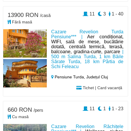
11
3
1 - 40
13900 RON
/casă
Fără masă
Cazare Revelion Turda
Pensiune*** |
Aer condiționat,
WIFI, sală de mese, bucătărie
dotată, centrală termică, terasă,
balcoane, gradina-curte, parcare
|
500 m Salina Turda, 1 km Băile
Sărate Turda, 18 km Pârtia de
Schi Feleacu
Pensiune Turda,
Județul Cluj
Tichet | Card vacanță
11
1
1 - 23
660 RON
/pers
Cu masă
Cazare Revelion Răchițele