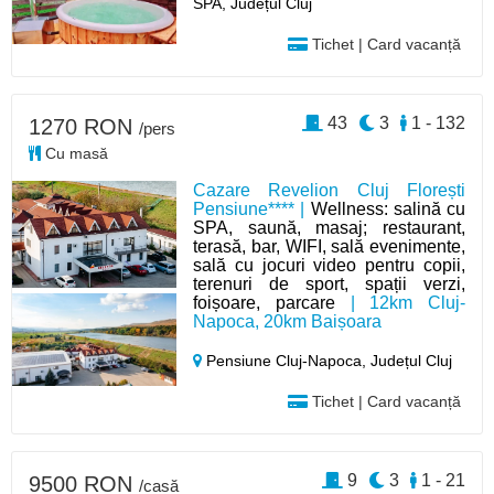
SPA, Județul Cluj
Tichet | Card vacanță
43
3
1 - 132
1270 RON
/pers
Cu masă
Cazare Revelion Cluj Florești
Pensiune**** |
Wellness: salină cu
SPA, saună, masaj; restaurant,
terasă, bar, WIFI, sală evenimente,
sală cu jocuri video pentru copii,
terenuri de sport, spații verzi,
foișoare, parcare
| 12km Cluj-
Napoca, 20km Baișoara
Pensiune Cluj-Napoca,
Județul Cluj
Tichet | Card vacanță
9
3
1 - 21
9500 RON
/casă