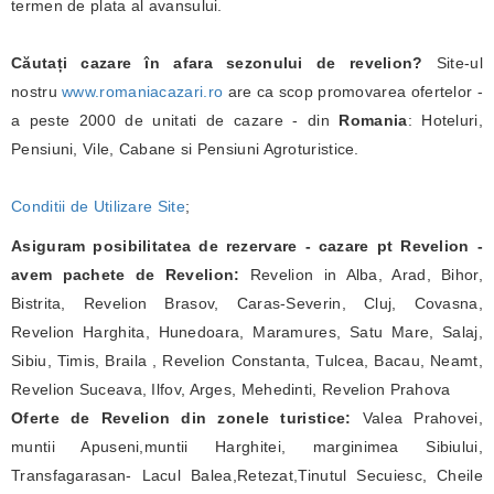
termen de plata al avansului.
Căutați cazare în afara sezonului de revelion?
Site-ul
nostru
www.romaniacazari.ro
are ca scop promovarea ofertelor -
a peste 2000 de unitati de cazare - din
Romania
: Hoteluri,
Pensiuni, Vile, Cabane si Pensiuni Agroturistice.
Conditii de Utilizare Site
;
Asiguram posibilitatea de rezervare - cazare pt Revelion -
avem pachete de Revelion:
Revelion in Alba, Arad, Bihor,
Bistrita, Revelion Brasov, Caras-Severin, Cluj, Covasna,
Revelion Harghita, Hunedoara, Maramures, Satu Mare, Salaj,
Sibiu, Timis, Braila , Revelion Constanta, Tulcea, Bacau, Neamt,
Revelion Suceava, Ilfov, Arges, Mehedinti, Revelion Prahova
Oferte de Revelion din zonele turistice:
Valea Prahovei,
muntii Apuseni,muntii Harghitei, marginimea Sibiului,
Transfagarasan- Lacul Balea,Retezat,Tinutul Secuiesc, Cheile