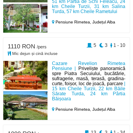
51 km Pârtia de Schi Feleacu, 24
km Cheile Turzii, 31 km Salina
Turda, 57 km Cheile Rametului
Pensiune Rimetea,
Județul Alba
5
3
1 - 10
1110 RON
/pers
Mic dejun și cină incluse
Cazare Revelion Rimetea
Pensiune |
Priveliște panoramică
spre Piatra Secuiului, bucătărie,
sufragerie, masă, terasă, gradina-
curte, foișor, loc de joacă, parcare
|
15 km Cheile Turzii, 22 km Băile
Sărate Turda, 24 km Pârtia
Băișoara
Pensiune Rimetea,
Județul Alba
13
3
1 - 34