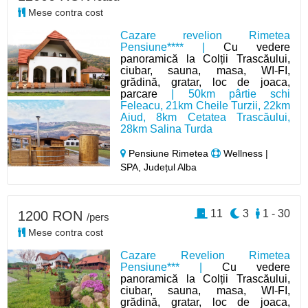
Mese contra cost
Cazare revelion Rimetea
Pensiune**** |
Cu vedere
panoramică la Colții Trascăului,
ciubar, sauna, masa, WI-FI,
grădină, gratar, loc de joaca,
parcare
| 50km pârtie schi
Feleacu, 21km Cheile Turzii, 22km
Aiud, 8km Cetatea Trascăului,
28km Salina Turda
Pensiune Rimetea
Wellness |
SPA, Județul Alba
11
3
1 - 30
1200 RON
/pers
Mese contra cost
Cazare Revelion Rimetea
Pensiune*** |
Cu vedere
panoramică la Colții Trascăului,
ciubar, sauna, masa, WI-FI,
grădină, gratar, loc de joaca,