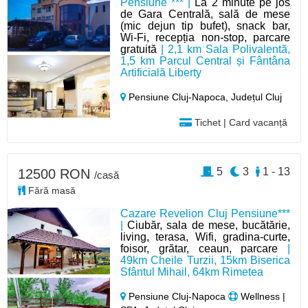
Pensiune *** |
La 2 minute pe jos
de Gara Centrală, sală de mese
(mic dejun tip bufet), snack bar,
Wi-Fi, recepția non-stop, parcare
gratuită
| 2,1 km Sala Polivalentă,
1,5 km Parcul Central și Fântâna
Artificială Liberty
Pensiune Cluj-Napoca,
Județul Cluj
Tichet | Card vacanță
5
3
1 - 13
12500 RON
/casă
Fără masă
Cazare Revelion Cluj Pensiune***
|
Ciubăr, sala de mese, bucătărie,
living, terasa, Wifi, gradina-curte,
foisor, grătar, ceaun, parcare
|
49km Cheile Turzii, 15km Biserica
Sfântul Mihail, 64km Rimetea
Pensiune Cluj-Napoca
Wellness |