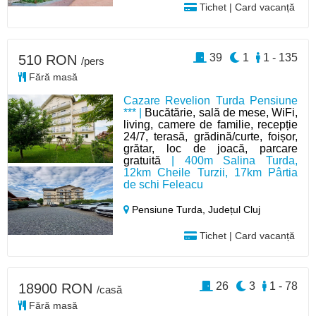
Tichet | Card vacanță
39
1
1 - 135
510 RON
/pers
Fără masă
Cazare Revelion Turda Pensiune
*** |
Bucătărie, sală de mese, WiFi,
living, camere de familie, recepție
24/7, terasă, grădină/curte, foișor,
grătar, loc de joacă, parcare
gratuită
| 400m Salina Turda,
12km Cheile Turzii, 17km Pârtia
de schi Feleacu
Pensiune Turda,
Județul Cluj
Tichet | Card vacanță
26
3
1 - 78
18900 RON
/casă
Fără masă