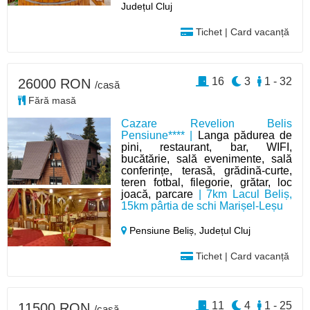
Județul Cluj
Tichet | Card vacanță
16
3
1 - 32
26000 RON
/casă
Fără masă
Cazare Revelion Belis
Pensiune**** |
Langa pădurea de
pini, restaurant, bar, WIFI,
bucătărie, sală evenimente, sală
conferințe, terasă, grădină-curte,
teren fotbal, filegorie, grătar, loc
joacă, parcare
| 7km Lacul Beliș,
15km pârtia de schi Marișel-Leșu
Pensiune Beliș,
Județul Cluj
Tichet | Card vacanță
11
4
1 - 25
11500 RON
/casă