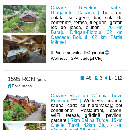
Cazare Revelion Valea
Drăganului Cabană |
Bucătărie
dotată, sufragerie, bar, sală de
conferințe, terasă, filegorie, grătar,
loc de joacă, ciubăr
| 20 km
Barajul Drăgan-Floroiu, 32 km
Cascada Boiului, 62 km Pârtia
Mărișel
Pensiune Valea Drăganului
Wellness | SPA, Județul Cluj
46
3
1 - 112
1595 RON
/pers
Fără masă
Cazare Revelion Câmpia Turzii
Pensiune**** |
Wellness: piscină;
saună; cadă cu hidromasaj,; aer
condiționat; Restaurant, salon,
WIFI, terasă, grădină, pavilon,
parcare
| 7km Salina Turda, 15km
Cheile Turzii, 42km Cluj, 41km