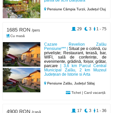
pârtia de schi Băișoara
Pensiune Câmpia Turzii,
Județul Cluj
29
3
1 - 75
1685 RON
/pers
Cu masă
Cazare Revelion Zalău
Pensiune*** |
Situat pe o colină, cu
priveliște; Restaurant, terasă, bar,
WIFI, sală de conferințe, de
evenimente, grădină, foișor, grătar,
parcare
| 3,6 km Parcul Central
Municipal Zalău, 2 km Muzeul
Județean de Istorie si Arta
Pensiune Zalău,
Județul Sălaj
Tichet | Card vacanță
17
3
1 - 36
4900 RON
/casă