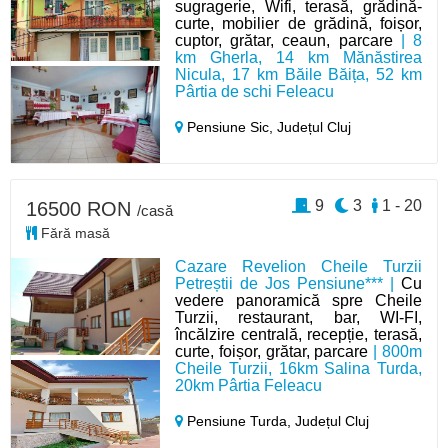
sugragerie, Wifi, terasă, grădină-
curte, mobilier de grădină, foișor,
cuptor, grătar, ceaun, parcare
| 8
km Gherla, 14 km Mănăstirea
Nicula, 17 km Băile Băița, 52 km
Pârtia de schi Feleacu
Pensiune Sic,
Județul Cluj
9
3
1 - 20
16500 RON
/casă
Fără masă
Cazare Revelion Cheile Turzii
Petreștii de Jos Pensiune*** |
Cu
vedere panoramică spre Cheile
Turzii, restaurant, bar, WI-FI,
încălzire centrală, recepție, terasă,
curte, foișor, grătar, parcare
| 800m
Cheile Turzii, 16km Salina Turda,
20km Pârtia Feleacu
Pensiune Turda,
Județul Cluj