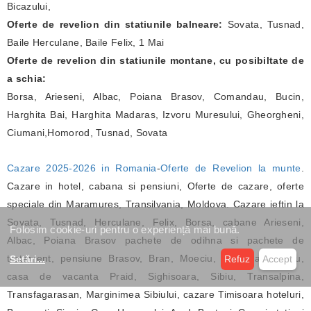
Bicazului,
Oferte de revelion din statiunile balneare:
Sovata, Tusnad,
Baile Herculane, Baile Felix, 1 Mai
Oferte de revelion din statiunile montane, cu posibiltate de
a schia:
Borsa, Arieseni, Albac, Poiana Brasov, Comandau, Bucin,
Harghita Bai, Harghita Madaras, Izvoru Muresului, Gheorgheni,
Ciumani,Homorod, Tusnad, Sovata
Cazare 2025-2026 in Romania
-
Oferte de Revelion la munte
.
Cazare in hotel, cabana si pensiuni, Oferte de cazare, oferte
speciale din Maramures, Transilvania, Moldova. Cazare ieftin la
Sovata, Tusnad, Herculane, Felix, Borsa, cabane Arieseni,
Folosim cookie-uri pentru o experiență mai bună.
Albac, Poiana Brasov pachete de odihna si pachete de
tratament, pensiune Brasov, Bran, Moeciu, Cluj, Lacu Rosu,
Setări
...
Refuz
Accept
casa de vacanta Praid, Sighisoara, Sibiu, Transalpina,
Transfagarasan, Marginimea Sibiului, cazare Timisoara hoteluri,