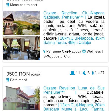
Mese contra cost
Cazare Revelion Cluj-Napoca
Nădăşelu Pensiune*** |
La liziera
pădurii, pe deal cu vedere la
munti, restaurant, WIFI, sală de
conferințe, sală fitness, terasă,
grădină-curte, grătar, loc de joacă,
parcare
| 18km Cluj-Napoca, 45km
Salina Turda, 48km Călăței
Pensiune Cluj-Napoca
Wellness |
SPA, Județul Cluj
11
3
1 - 27
9500 RON
/casă
Fără masă
Cazare Revelion Luna de Sus
Pensiune*** |
Bucătărie,
sufragerie-living, WIFI, terasă,
gradina-curte, foisor, cuptor, grătar,
parcare
| 12km Cluj-Napoca, 20km
Baisoara Munte si Lacul Tarnita,