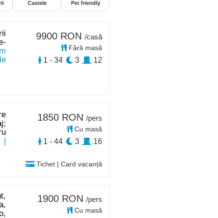
ii
Castele
Pet friendly
ii
9900 RON
/casă
e-
Fără masă
km
le
1 - 34
3
12
re
1850 RON
/pers
j;
Cu masă
ru
|
1 - 44
3
16
Tichet | Card vacanță
t,
1900 RON
/pers
a,
Cu masă
o,