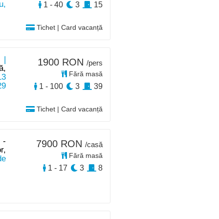
u,
1 - 40
3
15
Tichet | Card vacanță
 |
1900 RON
/pers
ă,
Fără masă
13
29
1 - 100
3
39
Tichet | Card vacanță
 -
7900 RON
/casă
r,
Fără masă
de
1 - 17
3
8