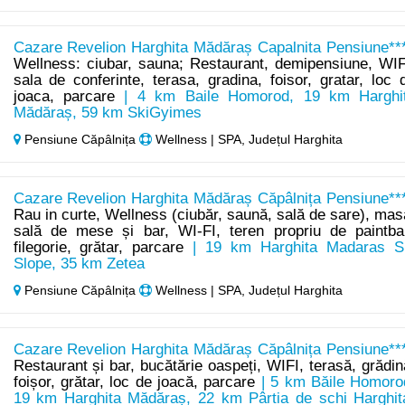
Cazare Revelion Harghita Mădăraș Capalnita Pensiune***
Wellness: ciubar, sauna; Restaurant, demipensiune, WIF
sala de conferinte, terasa, gradina, foisor, gratar, loc 
joaca, parcare
| 4 km Baile Homorod, 19 km Harghi
Mădăraș, 59 km SkiGyimes
Pensiune Căpâlnița
Wellness | SPA, Județul Harghita
Cazare Revelion Harghita Mădăraș Căpâlnița Pensiune***
Rau in curte, Wellness (ciubăr, saună, sală de sare), mas
sală de mese și bar, WI-FI, teren propriu de paintbal
filegorie, grătar, parcare
| 19 km Harghita Madaras S
Slope, 35 km Zetea
Pensiune Căpâlnița
Wellness | SPA, Județul Harghita
Cazare Revelion Harghita Mădăraș Căpâlnița Pensiune***
Restaurant și bar, bucătărie oaspeți, WIFI, terasă, grădin
foișor, grătar, loc de joacă, parcare
| 5 km Băile Homoro
19 km Harghita Mădăraș, 22 km Pârtia de schi Harghit