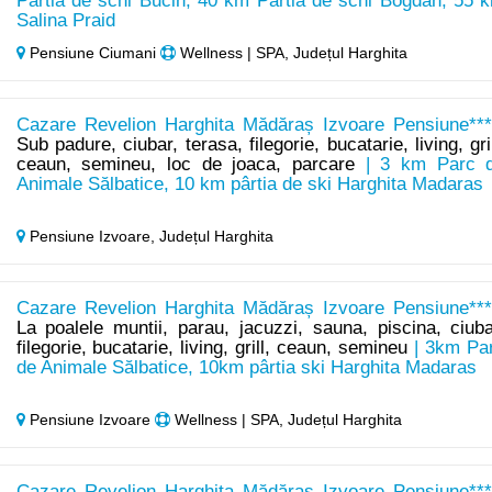
Partia de schi Bucin, 40 km Partia de schi Bogdan, 55 
Salina Praid
Pensiune Ciumani
Wellness | SPA, Județul Harghita
Cazare Revelion Harghita Mădăraș Izvoare Pensiune***
Sub padure, ciubar, terasa, filegorie, bucatarie, living, gril
ceaun, semineu, loc de joaca, parcare
| 3 km Parc 
Animale Sălbatice, 10 km pârtia de ski Harghita Madaras
Pensiune Izvoare,
Județul Harghita
Cazare Revelion Harghita Mădăraș Izvoare Pensiune***
La poalele muntii, parau, jacuzzi, sauna, piscina, ciuba
filegorie, bucatarie, living, grill, ceaun, semineu
| 3km Pa
de Animale Sălbatice, 10km pârtia ski Harghita Madaras
Pensiune Izvoare
Wellness | SPA, Județul Harghita
Cazare Revelion Harghita Mădăraș Izvoare Pensiune***