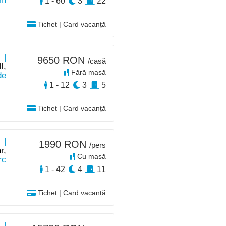
km
1 - 60
3
22
Tichet | Card vacanță
 |
9650 RON
/casă
l,
Fără masă
de
1 - 12
3
5
Tichet | Card vacanță
 |
1990 RON
/pers
r,
Cu masă
rc
1 - 42
4
11
Tichet | Card vacanță
 |