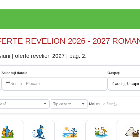
ERTE REVELION 2026 - 2027 ROMA
uni | oferte revelion 2027 | pag. 2.
Selectați datele
Oaspeți
Sosire
—
Plecare
2 adulți, 0 copii
masă
Tip cazare
Mai multe filtre