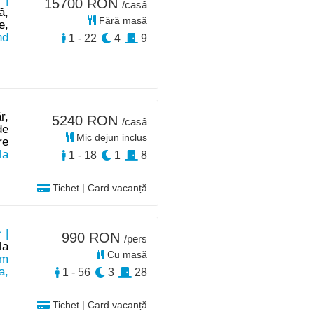
15700 RON
/casă
ă,
Fără masă
e,
nd
1 - 22
4
9
r,
5240 RON
/casă
de
Mic dejun inclus
re
la
1 - 18
1
8
Tichet | Card vacanță
 |
990 RON
/pers
la
Cu masă
km
a,
1 - 56
3
28
Tichet | Card vacanță