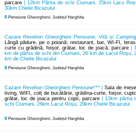
parcare
| 12km Pârtia de schi Ciumani, 25km Lacu Roș
30km Cheile Bicazului
Pensiune Gheorgheni,
Județul Harghita
Cazare Revelion Gheorgheni Pensiune, Vilă și Camping
Lângă pădure, pe o poiană: restaurant, bar, WI-FI, teras
curte cu grădină, foișor, grătar, loc de joacă, parcare
| 
km de pârtia de schi din Ciumani, 26 km de Lacul Roșu, 
km de Cheile Bicazului
Pensiune Gheorgheni,
Județul Harghita
Cazare Revelion Gheorgheni Pensiune*** |
Sala de mese
living, WIFI, colț de bucătărie, grădina-curte, foișor, cupto
grătar, loc de joaca pentru copii, parcare
| 13km pârtia 
schi Ciumani, 26km Lacul Roșu, 29km Cheile Bicazului
Pensiune Gheorgheni,
Județul Harghita