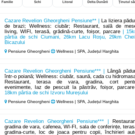
Familie
Schi
Litoral
Delta Dunării
Ținutul săr
Cazare Revelion Gheorgheni Pensiune** |
La liziera pădur
de brazi; Wellness: ciubăr; Restaurant, sală de mes
living, WIFI, terasă, grădină-curte, foișor, parcare
| 15
pârtia de schi Ciumani, 26km Lacu Roșu, 29km Chei
Bicazului
Pensiune Gheorgheni
Wellness | SPA, Județul Harghita
Cazare Revelion Gheorgheni Pensiune*** |
Lângă pădu
într-o poiană; Wellness: ciubăr, saună, cada cu hidromasa
Restaurant, terasa de vara, gradina, cort pent
evenimente, Iaz de pescuit la păstrăv, foișor, parcare
18km pârtia de schi Izvoru Mureșului
Pensiune Gheorgheni
Wellness | SPA, Județul Harghita
Cazare Revelion Gheorgheni Pensiune*** |
Restauran
gradina de vara, cafenea, WI-FI, sala de conferințe, teras
gradina-curte, loc de joaca pentru copii, închirieri aut