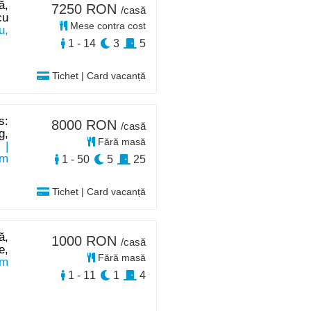
ă,
7250 RON
/casă
cu
Mese contra cost
u,
1 - 14
3
5
Tichet | Card vacanță
s:
8000 RON
/casă
g,
Fără masă
|
km
1 - 50
5
25
Tichet | Card vacanță
ă,
1000 RON
/casă
e,
Fără masă
km
1 - 11
1
4