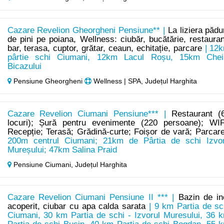
Cazare Revelion Gheorgheni Pensiune** |
La liziera pădur
de pini pe poiana, Wellness: ciubăr, bucătărie, restauran
bar, terasa, cuptor, grătar, ceaun, echitație, parcare
| 12
pârtie schi Ciumani, 12km Lacul Roșu, 15km Chei
Bicazului
Pensiune Gheorgheni
Wellness | SPA, Județul Harghita
Cazare Revelion Ciumani Pensiune*** |
Restaurant (
locuri); Șură pentru evenimente (220 persoane); WIF
Recepție; Terasă; Grădină-curte; Foișor de vară; Parcar
200m centrul Ciumani; 21km de Pârtia de schi Izvo
Mureșului; 47km Salina Praid
Pensiune Ciumani,
Județul Harghita
Cazare Revelion Ciumani Pensiune II *** |
Bazin de in
acoperit, ciubar cu apa calda sarata
| 9 km Partia de sc
Ciumani, 30 km Partia de schi - Izvorul Muresului, 36 