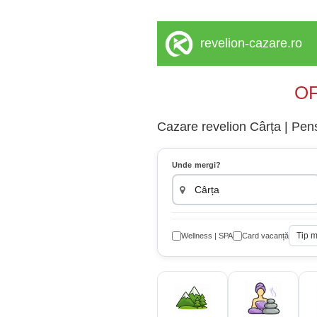
revelion-cazare.ro
OF
Cazare revelion Cârța | Pensi
Unde mergi?
Tip 
Wellness | SPA
Card vacanță