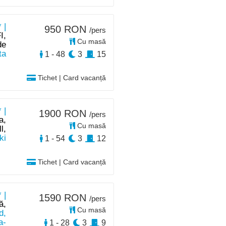
 |
950 RON
/pers
I,
Cu masă
de
ta
1 - 48
3
15
Tichet | Card vacanță
 |
1900 RON
/pers
a,
Cu masă
l,
ki
1 - 54
3
12
Tichet | Card vacanță
 |
1590 RON
/pers
ă,
Cu masă
d,
a-
1 - 28
3
9