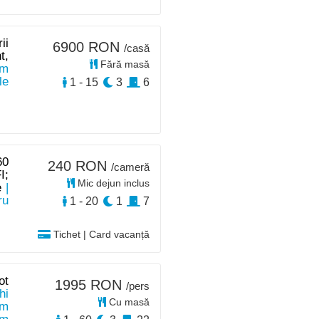
ii
6900 RON
/casă
t,
Fără masă
km
le
1 - 15
3
6
60
240 RON
/cameră
I;
Mic dejun inclus
e
|
ru
1 - 20
1
7
Tichet | Card vacanță
ot
1995 RON
/pers
hi
Cu masă
km