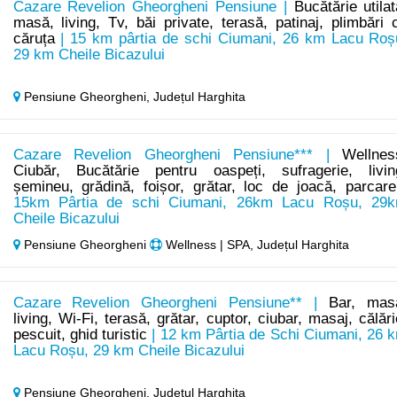
Cazare Revelion Gheorgheni Pensiune |
Bucătărie utilat
masă, living, Tv, băi private, terasă, patinaj, plimbări 
căruța
| 15 km pârtia de schi Ciumani, 26 km Lacu Roș
29 km Cheile Bicazului
Pensiune Gheorgheni,
Județul Harghita
Cazare Revelion Gheorgheni Pensiune*** |
Wellnes
Ciubăr, Bucătărie pentru oaspeți, sufragerie, livin
șemineu, grădină, foișor, grătar, loc de joacă, parcare
15km Pârtia de schi Ciumani, 26km Lacu Roșu, 29
Cheile Bicazului
Pensiune Gheorgheni
Wellness | SPA, Județul Harghita
Cazare Revelion Gheorgheni Pensiune** |
Bar, mas
living, Wi-Fi, terasă, grătar, cuptor, ciubar, masaj, călări
pescuit, ghid turistic
| 12 km Pârtia de Schi Ciumani, 26 
Lacu Roșu, 29 km Cheile Bicazului
Pensiune Gheorgheni,
Județul Harghita