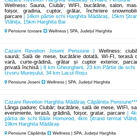
Wellness: Sauna, Ciubăr; WIFI, bucătărie, salon, mas
foișor, gradina, cuptor, grătar, închiriere snowmobil
parcare
| 14km pârtie schi Harghita Mădăraș, 15km Ștra
Vlăhița, 15km Harghita Bai
Pensiune Izvoare
Wellness | SPA, Județul Harghita
Cazare Revelion Joseni Pensiune |
Wellness: ciubă
saună; Sală de mese, bucătărie dotată, WI-FI, terasă 
vară, curte-grădină, grătar și cuptor exterior, parca
privată închisă
| 8 km Gheorgheni, 23 km Pârtie de schi 
Izvoru Mureșului, 34 km Lacul Roșu
Pensiune Joseni
Wellness | SPA, Județul Harghita
Cazare Revelion Harghita Mădăraș Căpâlnița Pensiune***
Lânga padure; Ciubăr; bucătărie, sală de mese, WIFI, sa
evenimente, terasă, grădină, foișor, gratar, parcare
| 4
pârtia de schi Băile Homorod, 4km Ștrand termal Vlăhiț
19km Harghita Mădăraș
Pensiune Căpâlnița
Wellness | SPA, Județul Harghita