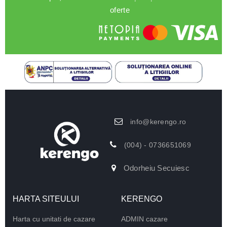
oferte
info@kerengo.ro
(004) - 0736651069
Odorheiu Secuiesc
HARTA SITEULUI
KERENGO
Harta cu unitati de cazare
ADMIN cazare