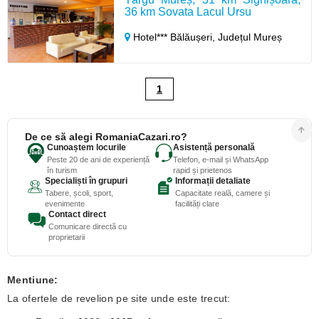
36 km Sovata Lacul Ursu
Hotel*** Bălăușeri,
Județul Mureș
1
De ce să alegi RomaniaCazari.ro?
Cunoaștem locurile
Asistență personală
Peste 20 de ani de experiență
Telefon, e-mail și WhatsApp
în turism
rapid și prietenos
Specialiști în grupuri
Informații detaliate
Tabere, școli, sport,
Capacitate reală, camere și
evenimente
facilități clare
Contact direct
Comunicare directă cu
proprietarii
Mentiune:
La ofertele de revelion pe site unde este trecut: