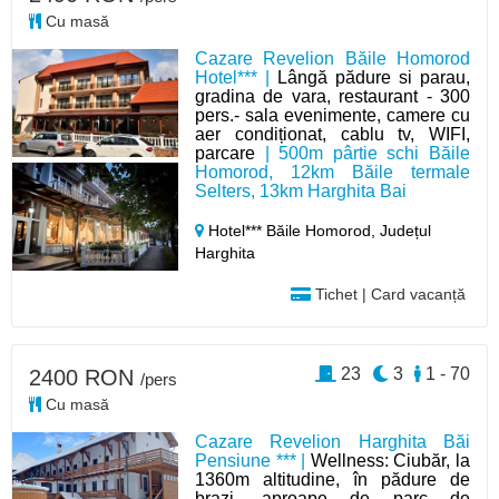
Cu masă
Cazare Revelion Băile Homorod
Hotel*** |
Lângă pădure si parau,
gradina de vara, restaurant - 300
pers.- sala evenimente, camere cu
aer condiționat, cablu tv, WIFI,
parcare
| 500m pârtie schi Băile
Homorod, 12km Băile termale
Selters, 13km Harghita Bai
Hotel*** Băile Homorod,
Județul
Harghita
Tichet | Card vacanță
23
3
1 - 70
2400 RON
/pers
Cu masă
Cazare Revelion Harghita Băi
Pensiune *** |
Wellness: Ciubăr, la
1360m altitudine, în pădure de
brazi, aproape de parc de