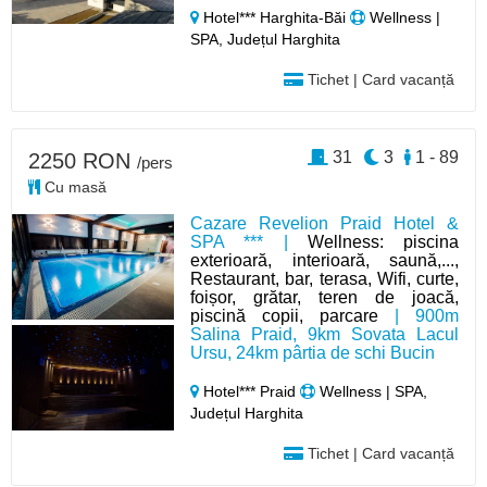
Hotel*** Harghita-Băi
Wellness |
SPA, Județul Harghita
Tichet | Card vacanță
31
3
1 - 89
2250 RON
/pers
Cu masă
Cazare Revelion Praid Hotel &
SPA *** |
Wellness: piscina
exterioară, interioară, saună,...,
Restaurant, bar, terasa, Wifi, curte,
foișor, grătar, teren de joacă,
piscină copii, parcare
| 900m
Salina Praid, 9km Sovata Lacul
Ursu, 24km pârtia de schi Bucin
Hotel*** Praid
Wellness | SPA,
Județul Harghita
Tichet | Card vacanță