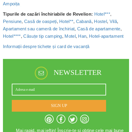
Ampoița
Tipurile de cazări închiriabile de Revelion:
Hotel***
,
Pensiune
,
Casă de oaspeți
,
Hotel**
,
Cabană
,
Hostel
,
Vilă
,
Apartament sau cameră de închiriat
,
Casă de apartamente
,
Hotel****
,
Căsuțe tip camping
,
Motel
,
Han
,
Hotel-apartament
Informații despre tichete și card de vacanță
NEWSLETTER
SIGN UP
Mai rapid, mai ieftin! Înscrie-te și obține cele mai bune