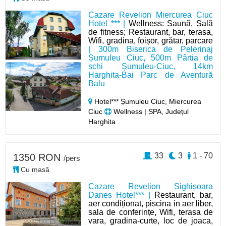
Cazare Revelion Miercurea Ciuc
Hotel *** |
Wellness: Saună, Sală
de fitness; Restaurant, bar, terasa,
Wifi, gradina, foișor, grătar, parcare
| 300m Biserica de Pelerinaj
Șumuleu Ciuc, 500m Pârtia de
schi Șumuleu-Ciuc, 14km
Harghita-Bai Parc de Aventură
Balu
Hotel*** Șumuleu Ciuc, Miercurea
Ciuc
Wellness | SPA, Județul
Harghita
33
3
1 - 70
1350 RON
/pers
Cu masă
Cazare Revelion Sighișoara
Danes Hotel*** |
Restaurant, bar,
aer condiționat, piscina in aer liber,
sala de conferințe, Wifi, terasa de
vara, gradina-curte, loc de joaca,