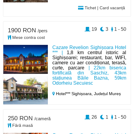
Tichet | Card vacanță
19
3
1 - 50
1900 RON
/pers
Mese contra cost
Cazare Revelion Sighișoara Hotel
*** |
1,8 km centrul istoric al
Sighișoarei; restaurant, bar, WIFI,
camere cu aer condiționat, terasă,
curte, parcare
| 22km biserica
fortificată din Saschiz, 43km
stațiunea Băile Bazna, 59km
Odorheiu Secuiesc
Hotel*** Sighișoara,
Județul Mureș
26
1
1 - 50
250 RON
/cameră
Fără masă