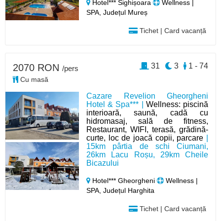
Hotel*** Sighișoara
Wellness |
SPA, Județul Mureș
Tichet | Card vacanță
31
3
1 - 74
2070 RON
/pers
Cu masă
Cazare Revelion Gheorgheni
Hotel & Spa*** |
Wellness: piscină
interioară, saună, cadă cu
hidromasaj, sală de fitness,
Restaurant, WIFI, terasă, grădină-
curte, loc de joacă copii, parcare
|
15km pârtia de schi Ciumani,
26km Lacu Roșu, 29km Cheile
Bicazului
Hotel*** Gheorgheni
Wellness |
SPA, Județul Harghita
Tichet | Card vacanță