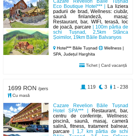
Cazare Revelion Băile Tușnad
Eco Boutique Hotel*** |
La liziera
padurii de brad, Wellness: ciubăr,
saună finlandeză, masaj;
Restaurant, bar, WIFI, terasă, loc
de joacă, parcare
| 100m pârtia de
schi Tușnad, 2,5km Stânca
Șoimilor, 19km Băile Balvanyos
Hotel*** Băile Tușnad
Wellness |
SPA, Județul Harghita
Tichet | Card vacanță
119
3
1 - 238
1699 RON
/pers
Cu masă
Cazare Revelion Băile Tușnad
Hotel SPA*** |
Restaurant, bar,
centru de conferințe, Wellness:
piscină, saună, masaj, cameră
salină, fitness, tratament balnear,
parcare
| 1,7 km pârtia de schi