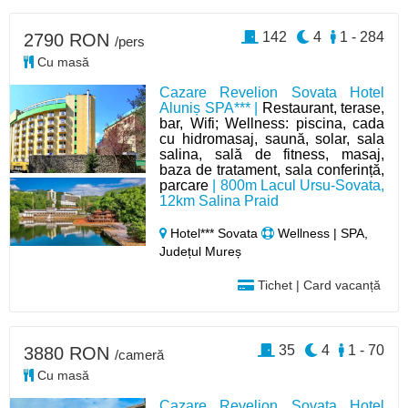
142
4
1 - 284
2790 RON
/pers
Cu masă
Cazare Revelion Sovata Hotel
Aluniș SPA*** |
Restaurant, terase,
bar, Wifi; Wellness: piscina, cada
cu hidromasaj, saună, solar, sala
salina, sală de fitness, masaj,
baza de tratament, sala conferință,
parcare
| 800m Lacul Ursu-Sovata,
12km Salina Praid
Hotel*** Sovata
Wellness | SPA,
Județul Mureș
Tichet | Card vacanță
35
4
1 - 70
3880 RON
/cameră
Cu masă
Cazare Revelion Sovata Hotel