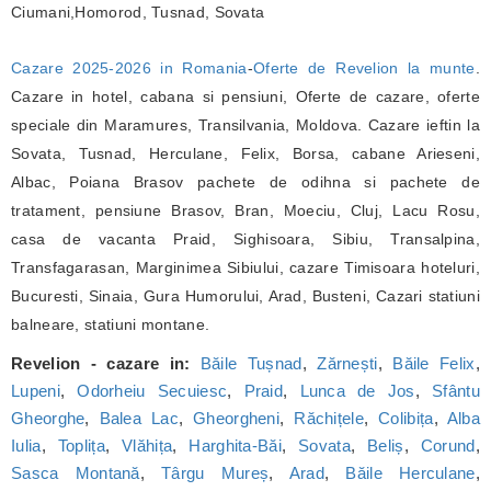
Ciumani,Homorod, Tusnad, Sovata
Cazare 2025-2026 in Romania
-
Oferte de Revelion la munte
.
Cazare in hotel, cabana si pensiuni, Oferte de cazare, oferte
speciale din Maramures, Transilvania, Moldova. Cazare ieftin la
Sovata, Tusnad, Herculane, Felix, Borsa, cabane Arieseni,
Albac, Poiana Brasov pachete de odihna si pachete de
tratament, pensiune Brasov, Bran, Moeciu, Cluj, Lacu Rosu,
casa de vacanta Praid, Sighisoara, Sibiu, Transalpina,
Transfagarasan, Marginimea Sibiului, cazare Timisoara hoteluri,
Bucuresti, Sinaia, Gura Humorului, Arad, Busteni, Cazari statiuni
balneare, statiuni montane.
Revelion - cazare in:
Băile Tușnad
,
Zărnești
,
Băile Felix
,
Lupeni
,
Odorheiu Secuiesc
,
Praid
,
Lunca de Jos
,
Sfântu
Gheorghe
,
Balea Lac
,
Gheorgheni
,
Răchițele
,
Colibița
,
Alba
Iulia
,
Toplița
,
Vlăhița
,
Harghita-Băi
,
Sovata
,
Beliș
,
Corund
,
Sasca Montană
,
Târgu Mureș
,
Arad
,
Băile Herculane
,