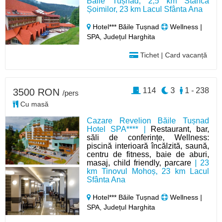
Băile Tușnad, 2,5 km Stânca
Șoimilor, 23 km Lacul Sfânta Ana
Hotel*** Băile Tușnad
Wellness |
SPA, Județul Harghita
Tichet | Card vacanță
114
3
1 - 238
3500 RON
/pers
Cu masă
Cazare Revelion Băile Tușnad
Hotel SPA**** |
Restaurant, bar,
săli de conferințe, Wellness:
piscină interioară încălzită, saună,
centru de fitness, baie de aburi,
masaj, child friendly, parcare
| 23
km Tinovul Mohoș, 23 km Lacul
Sfânta Ana
Hotel*** Băile Tușnad
Wellness |
SPA, Județul Harghita