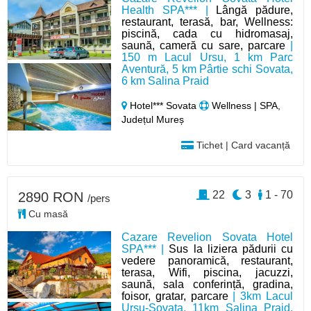
Health SPA*** |
Lângă pădure,
restaurant, terasă, bar, Wellness:
piscină, cada cu hidromasaj,
saună, cameră cu sare, parcare
|
150 m Lacul Ursu, 1 km Parc
Aventură, 5 km Pârtie schi Sovata,
6 km Salina Praid
Hotel*** Sovata
Wellness | SPA,
Județul Mureș
Tichet | Card vacanță
22
3
1 - 70
2890 RON
/pers
Cu masă
Cazare Revelion Sovata Hotel
SPA*** |
Sus la liziera pădurii cu
vedere panoramică, restaurant,
terasa, Wifi, piscina, jacuzzi,
saună, sala conferință, gradina,
foisor, gratar, parcare
| 3km Lacul
Ursu-Sovata, 11km Salina Praid,