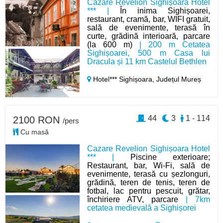
Cazare Revelion Sighișoara Hotel
*** |
În inima Sighișoarei,
restaurant, cramă, bar, WIFI gratuit,
sală de evenimente, terasă în
curte, grădină interioară, parcare
(la 600 m)
| 200 m Cetatea
Sighișoarei, 500 m Casa lui
Dracula și 11 km Castelul Bethlen
Hotel*** Sighișoara,
Județul Mureș
44
3
1 - 114
2100 RON
/pers
Cu masă
Cazare Revelion Sighișoara Hotel
*** |
Piscine exterioare;
Restaurant, bar, Wi-Fi, sală de
evenimente, terasă cu șezlonguri,
grădină, teren de tenis, teren de
fotbal, lac pentru pescuit, grătar,
închiriere ATV, parcare
| 7km
cetatea medievală a Sighișorei