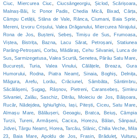
Ciuc, Miercurea Ciuc
,
Ciucsângeorgiu
,
Șiclod
,
Scărișoara
,
Malnaș-Băi
,
Ic Ponor Padis
,
Chedia Mică
,
Bixad
,
Cârța
,
Câmpu Cetății
,
Stâna de Vale
,
Rânca
,
Ciumani
,
Baia Sprie
,
Mereni
,
Izvoru Crișului
,
Valea Drăganului
,
Miercurea Nirajului
,
Rona de Jos
,
Bușteni
,
Sebeș
,
Timișu de Sus
,
Frumoasa
,
Viștea
,
Bistrița
,
Bazna
,
Lacu Sărat
,
Petroșani
,
Statiunea
Parâng-Petroșani
,
Corbu
,
Mădăraș
,
Cehu Silvaniei
,
Lunca de
Sus
,
Sarmizegetusa
,
Valea Scurtă
,
Senetea
,
Pârâu Satu Mare
,
București
,
Turia
,
Valea Vinului
,
Călățele
,
Breaza
,
Gura
Humorului
,
Rodna
,
Piatra Neamț
,
Sinaia
,
Boghiș
,
Delnița
,
Măgura
,
Arefu
,
Lorău
,
Crăciunel
,
Sâmbăta
,
Sântimbru
,
Săcălășeni
,
Șugag
,
Râșnov
,
Pietreni
,
Caransebeș
,
Șimleu
Silvaniei
,
Zalău
,
Saschiz
,
Ditrău
,
Moieciu de Jos
,
Băișoara
,
Rucăr
,
Nădejdea
,
Ighiu/Ighìo
,
Iași
,
Pitești
,
Ciceu
,
Satu Mare
,
Almașu Mare
,
Bălăușeri
,
Geoagiu
,
Bratca
,
Beiuș
,
Câmpia
Turzii
,
Tureni
,
Armășeni
,
Cacica
,
Horezu
,
Bălan
,
Sânpaul
,
Jidvei
,
Târgu Neamț
,
Horea
,
Tarcău
,
Slănic
,
Chilia Veche
,
Mila
23
,
Baia Mare
,
Apoldu de Jos
,
Frasin
,
Brăduleț
,
Vulturu
,