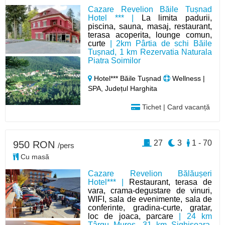
Cazare Revelion Băile Tușnad
Hotel *** |
La limita padurii,
piscina, sauna, masaj, restaurant,
terasa acoperita, lounge comun,
curte
| 2km Pârtia de schi Băile
Tușnad, 1 km Rezervatia Naturala
Piatra Soimilor
Hotel*** Băile Tușnad
Wellness |
SPA, Județul Harghita
Tichet | Card vacanță
27
3
1 - 70
950 RON
/pers
Cu masă
Cazare Revelion Bălăușeri
Hotel*** |
Restaurant, terasa de
vara, crama-degustare de vinuri,
WIFI, sala de evenimente, sala de
conferinte, gradina-curte, gratar,
loc de joaca, parcare
| 24 km
Târgu Mureș, 31 km Sighișoara,