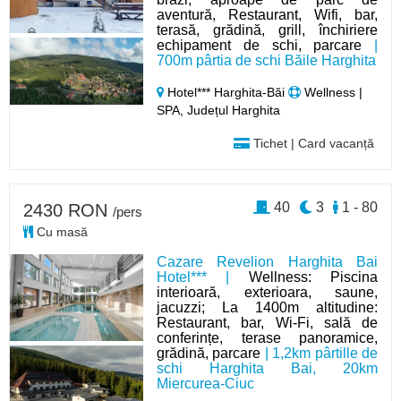
aventură, Restaurant, Wifi, bar,
terasă, grădină, grill, închiriere
echipament de schi, parcare
|
700m pârtia de schi Băile Harghita
Hotel*** Harghita-Băi
Wellness |
SPA, Județul Harghita
Tichet | Card vacanță
40
3
1 - 80
2430 RON
/pers
Cu masă
Cazare Revelion Harghita Bai
Hotel*** |
Wellness: Piscina
interioară, exterioara, saune,
jacuzzi; La 1400m altitudine:
Restaurant, bar, Wi-Fi, sală de
conferințe, terase panoramice,
grădină, parcare
| 1,2km pârtille de
schi Harghita Bai, 20km
Miercurea-Ciuc