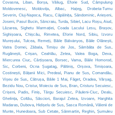
Covasna
,
Liban
,
Borșa
,
Văliug
,
Eforie Sud
,
Câmpulung
Moldovenesc
,
Moldovița
,
Albac
,
Hațeg
,
Drobeta-Turnu
Severin
,
Cluj-Napoca
,
Racu
,
Căpâlnița
,
Sândominic
,
Arieșeni
,
Joseni
,
Pasul Bucin
,
Sâncraiu
,
Turda
,
Sibiel
,
Lacu Roșu
,
Aiud
,
Lăzarea
,
Sighetu Marmației
,
Coada Lacului Lesu
,
Brașov
,
Sighișoara
,
Chișcău
,
Rimetea
,
Eforie Nord
,
Sibiu
,
Izvoru
Mureșului
,
Tulcea
,
Remeți
,
Băile Bálványos
,
Băile Olănești
,
Vatra Dornei
,
Zăbala
,
Timișu de Jos
,
Sâmbăta de Sus
,
Rugănești
,
Crișan
,
Ceahlău
,
Zetea
,
Valea Boga
,
Deva
,
Miercurea Ciuc
,
Cârțișoara
,
Borsec
,
Vama
,
Băile Homorod
,
Sic
,
Corbeni
,
Ocna Șugatag
,
Păltiniș
,
Orșova
,
Timișoara
,
Costinești
,
Bățanii Mici
,
Predeal
,
Pianu de Sus
,
Comandău
,
Vișeu de Sus
,
Cătrușa
,
Băile 1 Mai
,
Făget
,
Oradea
,
Vărșag
,
Bezidu Nou
,
Cristur
,
Moieciu de Sus
,
Bran
,
Cristuru Secuiesc
,
Crișeni
,
Padis
,
Finiș
,
Târgu Secuiesc
,
Păuleni-Ciuc
,
Dealu
,
Ghelința
,
Coltău
,
Săsciori
,
Barajul Zetea
,
Izvoare
,
Harghita
Madaras
,
Dubova
,
Hidișelu de Sus
,
Sasca Română
,
Vălenii de
Munte
,
Hunedoara
,
Sub Cetate
,
Sânmartin
,
Reghin
,
Șumuleu