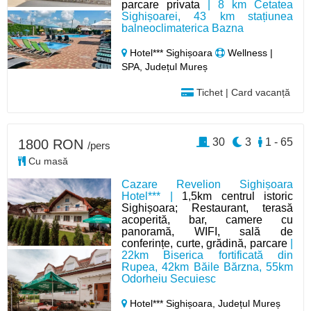
parcare privata
| 8 km Cetatea
Sighișoarei, 43 km stațiunea
balneoclimaterica Bazna
Hotel*** Sighișoara
Wellness |
SPA, Județul Mureș
Tichet | Card vacanță
30
3
1 - 65
1800 RON
/pers
Cu masă
Cazare Revelion Sighișoara
Hotel*** |
1,5km centrul istoric
Sighișoara; Restaurant, terasă
acoperită, bar, camere cu
panoramă, WIFI, sală de
conferințe, curte, grădină, parcare
|
22km Biserica fortificată din
Rupea, 42km Băile Bărzna, 55km
Odorheiu Secuiesc
Hotel*** Sighișoara,
Județul Mureș