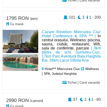
Tichet | Card vacanță
101
3
1 - 200
1795 RON
/pers
Cu masă
Cazare Revelion Miercurea Ciuc
Hotel Conference & SPA *** |
In
centrul orașului, Wellness: piscina,
sauna, ciubăr, restaurant, Wifi,
sala de conferințe, parcare
| 3km
pârtia de schi Șumuleu-Ciuc,
17km Parc Aventură Balu Harghita
Bai, 26km Lacul Sfânta Ana
Hotel*** Miercurea Ciuc
Wellness
| SPA, Județul Harghita
Tichet | Card vacanță
37
2
1 - 80
2990 RON
/cameră
Cu masă