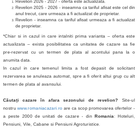
Revelion 2026 - 2027 - oferta este actualizata.
Revelion 2025 - 2026 - inseamna ca tariful afisat este cel din
anul trecut, care urmeaza a fi actualizat de proprietar.
Revelion - inseamna ca tariful afisat urmeaza a fi actualizat
de proprietar.
*Chiar si in cazul in care intalniti prima varianta – oferta este
actualizata – exista posibilitatea ca unitatea de cazare sa fie
pre-rezervat cu un termen de plata al acontului pana la o
anumita data.
In cazul in care temenul limita a fost depasit de solicitant
rezervarea se anuleaza automat, spre a fi oferit altui grup cu alt
termen de plata al avansului.
Căutați cazare în afara sezonului de revelion?
Site-ul
nostru
www.romaniacazari.ro
are ca scop promovarea ofertelor -
a peste 2000 de unitati de cazare - din
Romania
: Hoteluri,
Pensiuni, Vile, Cabane si Pensiuni Agroturistice.