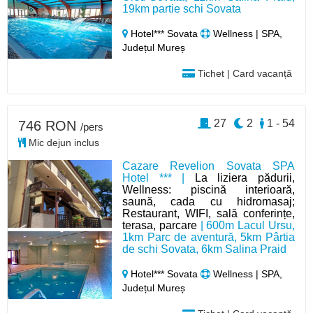
19km partie schi Sovata
Hotel*** Sovata
Wellness | SPA,
Județul Mureș
Tichet | Card vacanță
27
2
1 - 54
746 RON
/pers
Mic dejun inclus
Cazare Revelion Sovata SPA
Hotel *** |
La liziera pădurii,
Wellness: piscină interioară,
saună, cada cu hidromasaj;
Restaurant, WIFI, sală conferințe,
terasa, parcare
| 600m Lacul Ursu,
1km Parc de aventură, 5km Pârtia
de schi Sovata, 6km Salina Praid
Hotel*** Sovata
Wellness | SPA,
Județul Mureș