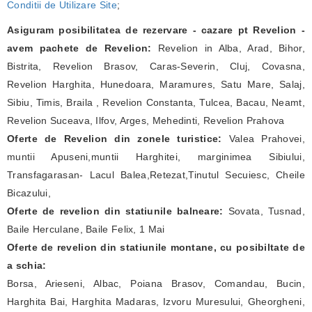
Conditii de Utilizare Site
;
Asiguram posibilitatea de rezervare - cazare pt Revelion -
avem pachete de Revelion:
Revelion in Alba, Arad, Bihor,
Bistrita, Revelion Brasov, Caras-Severin, Cluj, Covasna,
Revelion Harghita, Hunedoara, Maramures, Satu Mare, Salaj,
Sibiu, Timis, Braila , Revelion Constanta, Tulcea, Bacau, Neamt,
Revelion Suceava, Ilfov, Arges, Mehedinti, Revelion Prahova
Oferte de Revelion din zonele turistice:
Valea Prahovei,
muntii Apuseni,muntii Harghitei, marginimea Sibiului,
Transfagarasan- Lacul Balea,Retezat,Tinutul Secuiesc, Cheile
Bicazului,
Oferte de revelion din statiunile balneare:
Sovata, Tusnad,
Baile Herculane, Baile Felix, 1 Mai
Oferte de revelion din statiunile montane, cu posibiltate de
a schia:
Borsa, Arieseni, Albac, Poiana Brasov, Comandau, Bucin,
Harghita Bai, Harghita Madaras, Izvoru Muresului, Gheorgheni,