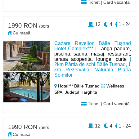
Tichet | Card vacanță
12
4
1 - 24
1990 RON
/pers
Cu masă
Cazare Revelion Băile Tușnad
Hotel Complex*** |
Langa padure,
piscina, sauna, masaj, restaurant,
terasa acoperita, lounge, curte
|
2km Pârtia de schi Băile Tușnad, 1
km Rezervatia Naturala Piatra
Soimilor
Hotel*** Băile Tușnad
Wellness |
SPA, Județul Harghita
Tichet | Card vacanță
12
4
1 - 24
1990 RON
/pers
Cu masă