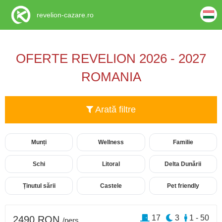
revelion-cazare.ro
OFERTE REVELION 2026 - 2027
ROMANIA
Arată filtre
Munți
Wellness
Familie
Schi
Litoral
Delta Dunării
Ținutul sării
Castele
Pet friendly
17
3
1 - 50
2490 RON
/pers