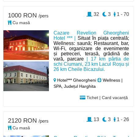
32
3
1 - 70
1000 RON
/pers
Cu masă
Cazare Revelion Gheorgheni
Hotel *** |
Situat în piața centrală;
Wellness: saună; Restaurant, bar,
Wi-Fi, organizare de evenimente
și petreceri, terasă, grădină de
vară, parcare
| 17 km pârtia de
schi Ciumani, 23 km Lacul Roșu și
26 km Cheile Bicazului.
Hotel*** Gheorgheni
Wellness |
SPA, Județul Harghita
Tichet | Card vacanță
13
3
1 - 26
2120 RON
/pers
Cu masă