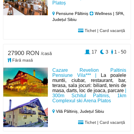
Platoș
Pensiune Păltiniș
Wellness | SPA,
Județul Sibiu
Tichet | Card vacanță
17
3
1 - 50
27900 RON
/casă
Fără masă
Cazare Revelion Paltinis
Pensiune Vila*** |
La poalele
muntii, ciubar, restaurant, bar,
terasa, sala jocuri: biliard, tenis de
masa, darts, loc de joaca, parcare
|
300m Schitul Paltinis, 1km
Complexul ski Arena Platos
Vilă Păltiniș,
Județul Sibiu
Tichet | Card vacanță