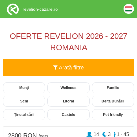
revelion-cazare.ro
OFERTE REVELION 2026 - 2027
ROMANIA
Arată filtre
Munți
Wellness
Familie
Schi
Litoral
Delta Dunării
Ținutul sării
Castele
Pet friendly
14
3
1 - 45
2800 RON
/pers