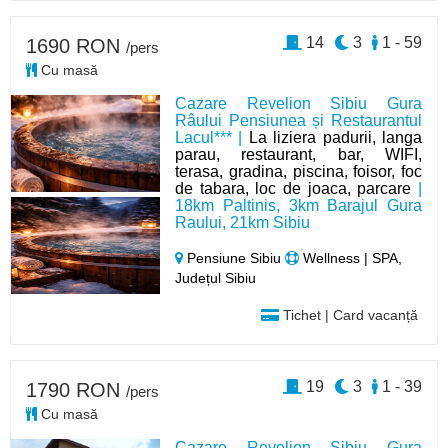
14
3
1 - 59
1690 RON
/pers
Cu masă
Cazare Revelion Sibiu Gura
Râului Pensiunea și Restaurantul
Lacul*** |
La liziera padurii, langa
parau, restaurant, bar, WIFI,
terasa, gradina, piscina, foisor, foc
de tabara, loc de joaca, parcare
|
18km Paltinis, 3km Barajul Gura
Raului, 21km Sibiu
Pensiune Sibiu
Wellness | SPA,
Județul Sibiu
Tichet | Card vacanță
19
3
1 - 39
1790 RON
/pers
Cu masă
Cazare Revelion Sibiu Gura