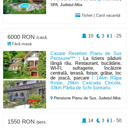
SPA, Județul Alba
Tichet | Card vacanță
10
3
1 - 25
6000 RON
/casă
Fără masă
Cazare Revelion Pianu de Sus
Pensiune*** |
La liziera pădurii
lângă râu, Restaurant, bucătărie,
WI-FI, sufragerie, încălzire
centrală, terasă, foișor, grătar, loc
de joacă, parcare
| 14km Râpa
Roșie, 26km Cascada Clocota,
33km Pârtia de Schi Șureanu
Pensiune Pianu de Sus,
Județul Alba
14
3
1 - 50
1550 RON
/pers