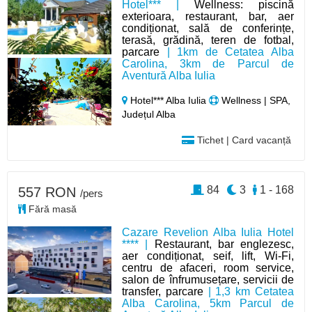
Hotel*** |
Wellness: piscină
exterioara, restaurant, bar, aer
condiționat, sală de conferințe,
terasă, grădină, teren de fotbal,
parcare
| 1km de Cetatea Alba
Carolina, 3km de Parcul de
Aventură Alba Iulia
Hotel*** Alba Iulia
Wellness | SPA,
Județul Alba
Tichet | Card vacanță
84
3
1 - 168
557 RON
/pers
Fără masă
Cazare Revelion Alba Iulia Hotel
**** |
Restaurant, bar englezesc,
aer condiționat, seif, lift, Wi-Fi,
centru de afaceri, room service,
salon de înfrumusețare, servicii de
transfer, parcare
| 1,3 km Cetatea
Alba Carolina, 5km Parcul de