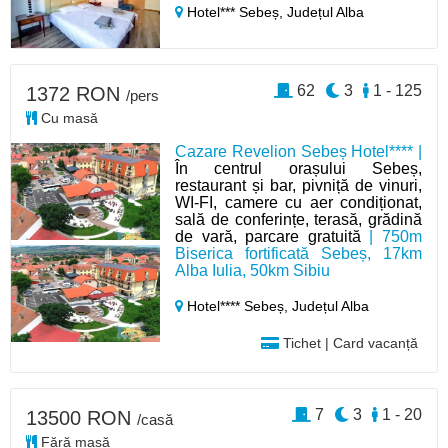
Hotel*** Sebeș,
Județul Alba
62
3
1 - 125
1372 RON
/pers
Cu masă
Cazare Revelion Sebeș Hotel**** |
În centrul orașului Sebeș,
restaurant și bar, pivniță de vinuri,
WI-FI, camere cu aer condiționat,
sală de conferințe, terasă, grădină
de vară, parcare gratuită
| 750m
Biserica fortificată Sebeș, 17km
Alba Iulia, 50km Sibiu
Hotel**** Sebeș,
Județul Alba
Tichet | Card vacanță
7
3
1 - 20
13500 RON
/casă
Fără masă