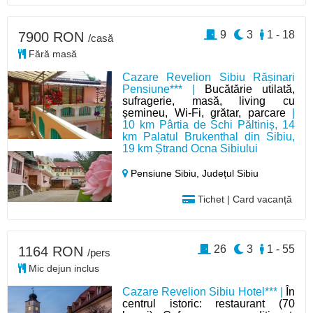
9
3
1 - 18
7900 RON
/casă
Fără masă
Cazare Revelion Sibiu Rășinari
Pensiune*** |
Bucătărie utilată,
sufragerie, masă, living cu
șemineu, Wi-Fi, grătar, parcare
|
10 km Pârtia de Schi Păltiniș, 14
km Palatul Brukenthal din Sibiu,
19 km Ștrand Ocna Sibiului
Pensiune Sibiu,
Județul Sibiu
Tichet | Card vacanță
26
3
1 - 55
1164 RON
/pers
Mic dejun inclus
Cazare Revelion Sibiu Hotel*** |
În
centrul istoric: restaurant (70