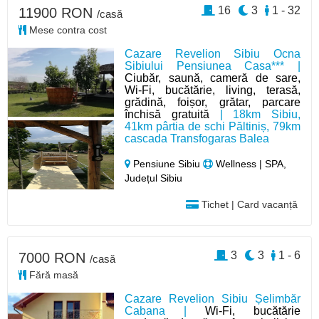
16
3
1 - 32
11900 RON
/casă
Mese contra cost
Cazare Revelion Sibiu Ocna
Sibiului Pensiunea Casa*** |
Ciubăr, saună, cameră de sare,
Wi-Fi, bucătărie, living, terasă,
grădină, foișor, grătar, parcare
închisă gratuită
| 18km Sibiu,
41km pârtia de schi Păltiniș, 79km
cascada Transfogaras Balea
Pensiune Sibiu
Wellness | SPA,
Județul Sibiu
Tichet | Card vacanță
3
3
1 - 6
7000 RON
/casă
Fără masă
Cazare Revelion Sibiu Șelimbăr
Cabana |
Wi-Fi, bucătărie