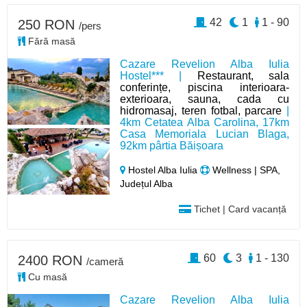
42
1
1 - 90
250 RON
/pers
Fără masă
Cazare Revelion Alba Iulia
Hostel*** |
Restaurant, sala
conferințe, piscina interioara-
exterioara, sauna, cada cu
hidromasaj, teren fotbal, parcare
|
4km Cetatea Alba Carolina, 17km
Casa Memoriala Lucian Blaga,
92km pârtia Băișoara
Hostel Alba Iulia
Wellness | SPA,
Județul Alba
Tichet | Card vacanță
60
3
1 - 130
2400 RON
/cameră
Cu masă
Cazare Revelion Alba Iulia