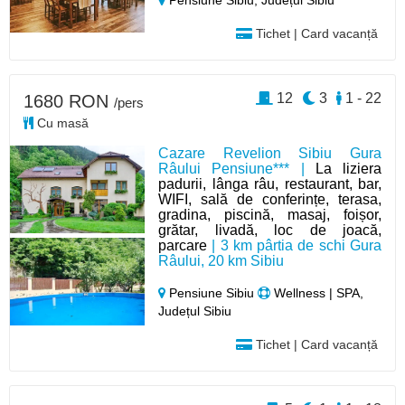
Pensiune Sibiu,
Județul Sibiu
Tichet | Card vacanță
12
3
1 - 22
1680 RON
/pers
Cu masă
Cazare Revelion Sibiu Gura
Râului Pensiune*** |
La liziera
padurii, lânga râu, restaurant, bar,
WIFI, sală de conferințe, terasa,
gradina, piscină, masaj, foișor,
grătar, livadă, loc de joacă,
parcare
| 3 km pârtia de schi Gura
Râului, 20 km Sibiu
Pensiune Sibiu
Wellness | SPA,
Județul Sibiu
Tichet | Card vacanță