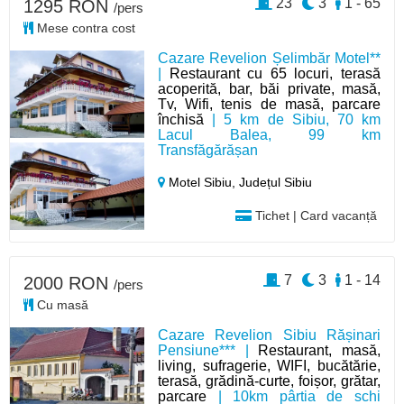
23
3
1 - 65
1295 RON
/pers
Mese contra cost
Cazare Revelion Șelimbăr Motel**
|
Restaurant cu 65 locuri, terasă
acoperită, bar, băi private, masă,
Tv, Wifi, tenis de masă, parcare
închisă
| 5 km de Sibiu, 70 km
Lacul Balea, 99 km
Transfăgărășan
Motel Sibiu,
Județul Sibiu
Tichet | Card vacanță
7
3
1 - 14
2000 RON
/pers
Cu masă
Cazare Revelion Sibiu Rășinari
Pensiune*** |
Restaurant, masă,
living, sufragerie, WIFI, bucătărie,
terasă, grădină-curte, foișor, grătar,
parcare
| 10km pârtia de schi