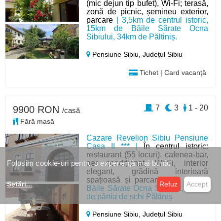
(mic dejun tip bufet), Wi-Fi; terasă,
zonă de picnic, șemineu exterior,
parcare
| 3,5km de centrul istoric,
15km de Băile Sărate Ocna
Sibiului, 34km de Păltiniș.
Pensiune Sibiu,
Județul Sibiu
Tichet | Card vacanță
7
3
1 - 20
9900 RON
/casă
Fără masă
Cazare Revelion Sibiu Pensiune
Casa II *** |
În centrul istoric:
restaurant (55 locuri), cafenea-bar,
aer condiționat, Wi-Fi, interior
Folosim cookie-uri pentru o experiență mai bună.
elegant, grădină interioară
spațioasă și parcare
| 18 km de
Setări
...
Refuz
Accept
Băile Sărate Ocna Sibiului, 34 km
de pârtia de schi Păltiniș
Pensiune Sibiu,
Județul Sibiu