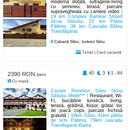
modernă dotată, sufragerie-living
cu șemineu, terasă, parcare
supravegheata cu camere video
|
19 km Complex Balnear Ștrand
Ocna Sibiului, 23 km Pârtia
Păltiniș, 34 km Cascada Bâlea
Transfăgăraș
Cabană Sibiu,
Județul Sibiu
Tichet | Card vacanță
40
3
1 - 84
2390 RON
/pers
Cu masă
Cazare Revelion Sibiu Ocna
Sibiului Motel*** |
Restaurant, Wi-
Fi, bucătărie turistică, living,
terasă, grădină, foișor, grătar, loc
de joacă copii, parcare închisă
gratuită
| 18km Sibiu, 41km pârtia
de schi Păltiniș, 79km cascada
Transfogaras Balea