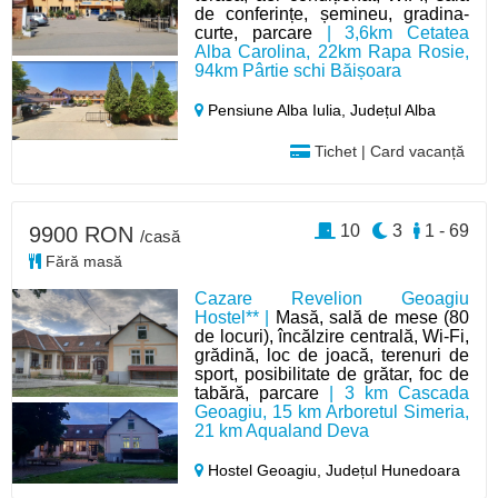
de conferințe, șemineu, gradina-
curte, parcare
| 3,6km Cetatea
Alba Carolina, 22km Rapa Rosie,
94km Pârtie schi Băișoara
Pensiune Alba Iulia,
Județul Alba
Tichet | Card vacanță
10
3
1 - 69
9900 RON
/casă
Fără masă
Cazare Revelion Geoagiu
Hostel** |
Masă, sală de mese (80
de locuri), încălzire centrală, Wi-Fi,
grădină, loc de joacă, terenuri de
sport, posibilitate de grătar, foc de
tabără, parcare
| 3 km Cascada
Geoagiu, 15 km Arboretul Simeria,
21 km Aqualand Deva
Hostel Geoagiu,
Județul Hunedoara