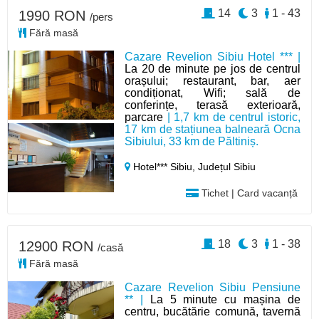
14
3
1 - 43
1990 RON
/pers
Fără masă
Cazare Revelion Sibiu Hotel *** |
La 20 de minute pe jos de centrul
orașului; restaurant, bar, aer
condiționat, Wifi; sală de
conferințe, terasă exterioară,
parcare
| 1,7 km de centrul istoric,
17 km de stațiunea balneară Ocna
Sibiului, 33 km de Păltiniș.
Hotel*** Sibiu,
Județul Sibiu
Tichet | Card vacanță
18
3
1 - 38
12900 RON
/casă
Fără masă
Cazare Revelion Sibiu Pensiune
** |
La 5 minute cu mașina de
centru, bucătărie comună, tavernă