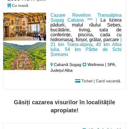
Cu masă
Cazare Revelion Transalpina
Șugag Cabana *** |
La liziera
pădurii, malul râului Sebes,
bucătărie, living, sala de
conferințe, piscina, cada cu
hidromasaj, foișor, grătar, parcare
|
21 km Trans-alpina, 40 km Alba
Iulia, 54 km Pârtie de Schi
Șureanu
Cabană Șugag
Wellness | SPA,
Județul Alba
Tichet | Card vacanță
Găsiți cazarea visurilor în localitățile
apropiate!