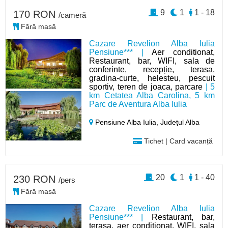
9
1
1 - 18
170 RON
/cameră
Fără masă
Cazare Revelion Alba Iulia
Pensiune*** |
Aer conditionat,
Restaurant, bar, WIFI, sala de
conferinte, recepție, terasa,
gradina-curte, helesteu, pescuit
sportiv, teren de joaca, parcare
| 5
km Cetatea Alba Carolina, 5 km
Parc de Aventura Alba Iulia
Pensiune Alba Iulia,
Județul Alba
Tichet | Card vacanță
20
1
1 - 40
230 RON
/pers
Fără masă
Cazare Revelion Alba Iulia
Pensiune*** |
Restaurant, bar,
terasa, aer condiționat, WIFI, sala