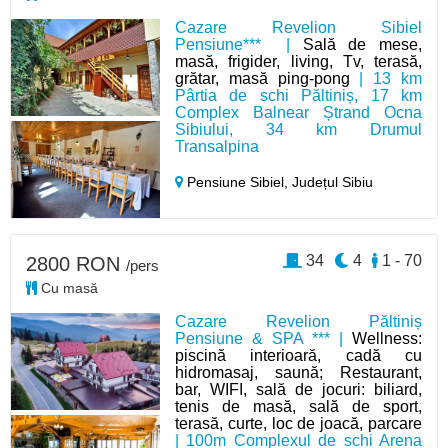
Cazare Revelion Sibiel
Pensiune*** |
Sală de mese,
masă, frigider, living, Tv, terasă,
grătar, masă ping-pong
| 13 km
Pârtia de schi Păltiniș, 17 km
Complex Balnear Ștrand Ocna
Sibiului, 34 km Drumul
Transalpina
Pensiune Sibiel,
Județul Sibiu
34
4
1 - 70
2800 RON
/pers
Cu masă
Cazare Revelion Păltiniș
Pensiune & SPA *** |
Wellness:
piscină interioară, cadă cu
hidromasaj, saună; Restaurant,
bar, WIFI, sală de jocuri: biliard,
tenis de masă, sală de sport,
terasă, curte, loc de joacă, parcare
| 100m Complexul de schi Arena