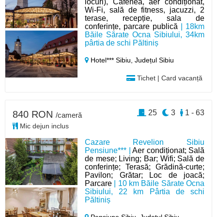
locuri), Cafenea, aer condiționat,
Wi-Fi, sală de fitness, jacuzzi, 2
terase, recepție, sala de
conferințe, parcare publică
| 18km
Băile Sărate Ocna Sibiului, 34km
pârtia de schi Păltiniș
Hotel*** Sibiu,
Județul Sibiu
Tichet | Card vacanță
25
3
1 - 63
840 RON
/cameră
Mic dejun inclus
Cazare Revelion Sibiu
Pensiune*** |
Aer condiționat; Sală
de mese; Living; Bar; Wifi; Sală de
conferințe; Terasă; Grădină-curte;
Pavilon; Grătar; Loc de joacă;
Parcare
| 10 km Băile Sărate Ocna
Sibiului, 22 km Pârtia de schi
Păltiniș