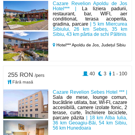
Cazare Revelion Apoldu de Jos
Hotel*** |
La liziera padurii,
restaurant, bar, WIFI, aer
conditionat, terasa acoperita,
gradina, parcare
| 5 km Miercurea
Sibiului, 26 km Sebeș, 35 km
Sibiu, 43 km pârtia de schi Păltinis
Hotel*** Apoldu de Jos,
Județul Sibiu
40
3
1 - 100
255 RON
/pers
Fără masă
Cazare Revelion Sebes Hotel *** |
Sala de mese, lounge comun,
bucătărie utilata, bar, WI-FI, cazare
accesibilă, camere izolate fonic, 2
terase, curte, închiriere biciclete,
parcare păzita
| 18 km Alba Iulia,
36 km Geoagiu-Băi, 54 km Sibiu,
56 km Hunedoara