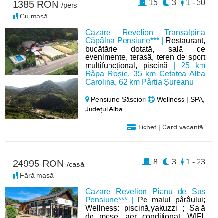
15
3
1 - 30
1385 RON
/pers
Cu masă
Cazare Revelion Transalpina
Căpâlna Pensiune*** |
Restaurant,
bucătărie dotată, sală de
evenimente, terasă, teren de sport
multifuncțional, piscină
| 25 km
Râpa Roșie, 35 km Cetatea Alba
Carolina, 62 km Pârtia Șureanu
Pensiune Săsciori
Wellness | SPA,
Județul Alba
Tichet | Card vacanță
8
3
1 - 23
24995 RON
/casă
Fără masă
Cazare Revelion Pianu de Sus
Pensiune*** |
Pe malul pârâului;
Wellness: piscină,yakuzzi ; Sală
de mese, aer condiționat, WIFI,