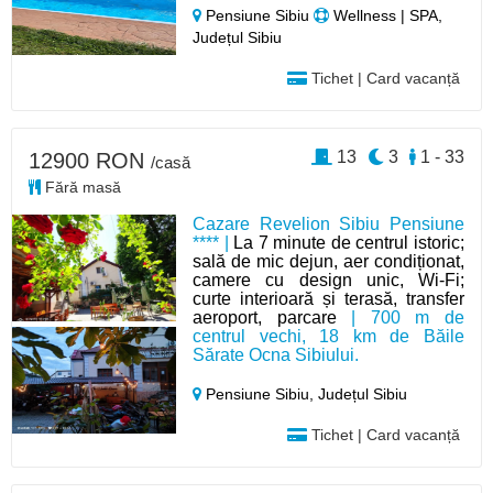
Pensiune Sibiu
Wellness | SPA,
Județul Sibiu
Tichet | Card vacanță
13
3
1 - 33
12900 RON
/casă
Fără masă
Cazare Revelion Sibiu Pensiune
**** |
La 7 minute de centrul istoric;
sală de mic dejun, aer condiționat,
camere cu design unic, Wi-Fi;
curte interioară și terasă, transfer
aeroport, parcare
| 700 m de
centrul vechi, 18 km de Băile
Sărate Ocna Sibiului.
Pensiune Sibiu,
Județul Sibiu
Tichet | Card vacanță