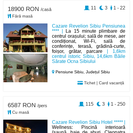
11
3
1 - 22
18900 RON
/casă
Fără masă
Cazare Revelion Sibiu Pensiunea
**** |
La 15 minute plimbare de
centrul orașului; sală de mese, aer
condiționat, Wi-Fi, sală de
conferințe, terasă, grădină-curte,
foișor, grătar, parcare
| 1,6km
centrul istoric Sibiu, 14,6km Băile
Sărate Ocna Sibiului
Pensiune Sibiu,
Județul Sibiu
Tichet | Card vacanță
115
3
1 - 250
6587 RON
/pers
Cu masă
Cazare Revelion Sibiu Hotel ***** |
Wellness: Piscină interioară
(saună, baie de aburi, Cleopatra