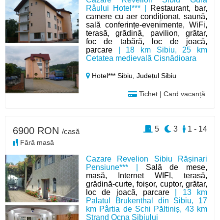
Râului Hotel*** |
Restaurant, bar,
camere cu aer condiționat, saună,
sală conferințe-evenimente, WiFi,
terasă, grădină, pavilion, grătar,
foc de tabără, loc de joacă,
parcare
| 18 km Sibiu, 25 km
Cetatea medievală Cisnădioara
Hotel*** Sibiu,
Județul Sibiu
Tichet | Card vacanță
5
3
1 - 14
6900 RON
/casă
Fără masă
Cazare Revelion Sibiu Rășinari
Pensiune*** |
Sală de mese,
masă, Internet WIFI, terasă,
grădină-curte, foișor, cuptor, grătar,
loc de joacă, parcare
| 13 km
Palatul Brukenthal din Sibiu, 17
km Pârtia de Schi Păltiniș, 43 km
Ștrand Ocna Sibiului