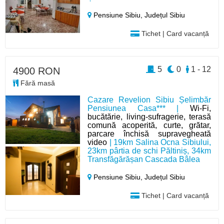
Pensiune Sibiu,
Județul Sibiu
Tichet | Card vacanță
5
0
1 - 12
4900 RON
Fără masă
Cazare Revelion Sibiu Șelimbăr
Pensiunea Casa*** |
Wi-Fi,
bucătărie, living-sufragerie, terasă
comună acoperită, curte, grătar,
parcare închisă supravegheată
video
| 19km Salina Ocna Sibiului,
23km pârtia de schi Păltiniș, 34km
Transfăgărășan Cascada Bâlea
Pensiune Sibiu,
Județul Sibiu
Tichet | Card vacanță