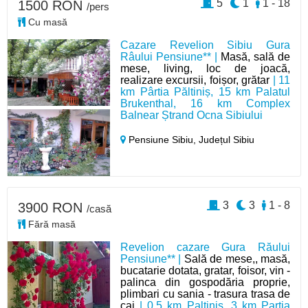
5
1
1 - 18
1500 RON
/pers
Cu masă
Cazare Revelion Sibiu Gura
Râului Pensiune** |
Masă, sală de
mese, living, loc de joacă,
realizare excursii, foișor, grătar
| 11
km Pârtia Păltiniș, 15 km Palatul
Brukenthal, 16 km Complex
Balnear Ștrand Ocna Sibiului
Pensiune Sibiu,
Județul Sibiu
3
3
1 - 8
3900 RON
/casă
Fără masă
Revelion cazare Gura Răului
Pensiune** |
Sală de mese,, masă,
bucatarie dotata, gratar, foisor, vin -
palinca din gospodăria proprie,
plimbari cu sania - trasura trasa de
cai
| 0,5 km Paltinis, 3 km Partia