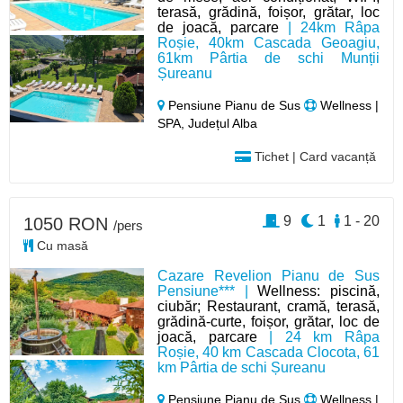
terasă, grădină, foișor, grătar, loc
de joacă, parcare
| 24km Râpa
Roșie, 40km Cascada Geoagiu,
61km Pârtia de schi Munții
Șureanu
Pensiune Pianu de Sus
Wellness |
SPA, Județul Alba
Tichet | Card vacanță
9
1
1 - 20
1050 RON
/pers
Cu masă
Cazare Revelion Pianu de Sus
Pensiune*** |
Wellness: piscină,
ciubăr; Restaurant, cramă, terasă,
grădină-curte, foișor, grătar, loc de
joacă, parcare
| 24 km Râpa
Roșie, 40 km Cascada Clocota, 61
km Pârtia de schi Șureanu
Pensiune Pianu de Sus
Wellness |