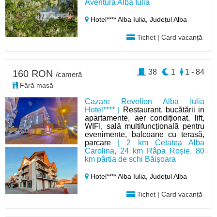
Aventură Alba Iulia
Hotel**** Alba Iulia,
Județul Alba
Tichet | Card vacanță
38
1
1 - 84
160 RON
/cameră
Fără masă
Cazare Revelion Alba Iulia
Hotel**** |
Restaurant, bucătării in
apartamente, aer condiționat, lift,
WIFI, sală multifuncțională pentru
evenimente, balcoane cu terasă,
parcare
| 2 km Cetatea Alba
Carolina, 24 km Râpa Roșie, 80
km pârtia de schi Băișoara
Hotel**** Alba Iulia,
Județul Alba
Tichet | Card vacanță