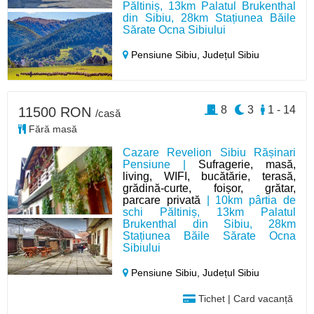
Păltiniș, 13km Palatul Brukenthal
din Sibiu, 28km Stațiunea Băile
Sărate Ocna Sibiului
Pensiune Sibiu,
Județul Sibiu
8
3
1 - 14
11500 RON
/casă
Fără masă
Cazare Revelion Sibiu Rășinari
Pensiune |
Sufragerie, masă,
living, WIFI, bucătărie, terasă,
grădină-curte, foișor, grătar,
parcare privată
| 10km pârtia de
schi Păltiniș, 13km Palatul
Brukenthal din Sibiu, 28km
Stațiunea Băile Sărate Ocna
Sibiului
Pensiune Sibiu,
Județul Sibiu
Tichet | Card vacanță