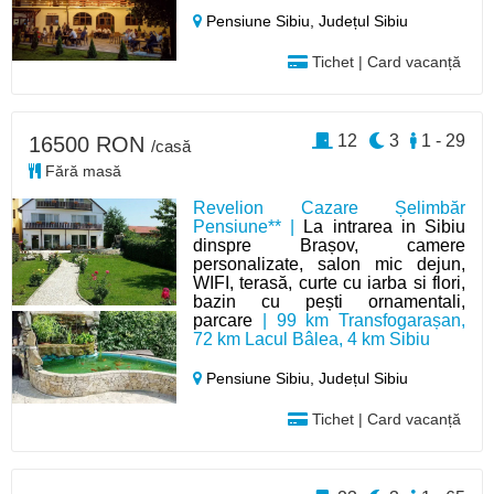
Pensiune Sibiu,
Județul Sibiu
Tichet | Card vacanță
12
3
1 - 29
16500 RON
/casă
Fără masă
Revelion Cazare Șelimbăr
Pensiune** |
La intrarea in Sibiu
dinspre Brașov, camere
personalizate, salon mic dejun,
WIFI, terasă, curte cu iarba si flori,
bazin cu pești ornamentali,
parcare
| 99 km Transfogarașan,
72 km Lacul Bâlea, 4 km Sibiu
Pensiune Sibiu,
Județul Sibiu
Tichet | Card vacanță