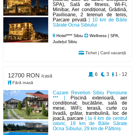
SPA), Sală de fitness, Wi-Fi,
Minibar, Aer condiționat, Grădină,
Pavilioane, 2 terenuri de tenis,
Parcare privată
| 10 km de Băile
Sărate Ocna Sibiului
Hotel**** Sibiu
Wellness | SPA,
Județul Sibiu
Tichet | Card vacanță
6
3
1 - 12
12700 RON
/casă
Fără masă
Cazare Revelion Sibiu Pensiune
*** |
Piscină exterioară, aer
condiționat; bucătărie, sală de
mese, WiFi; terasă, curte cu
livadă, grătar, trambulină, loc de
joacă, parcare
| la 4 km de centrul
istoric, 19 km de Băile Sărate
Ocna Sibiului, 29 km de Păltiniș