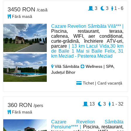
3
3
1 - 6
3450 RON
/casă
Fără masă
Cazare Revelion Sâmbăta Vilă*** |
Piscina, restaurant, terasa,
cafenea, WIFI, aer condiționat,
curte-grădină, închiriere ATV-uri,
parcare
| 13 km Lacul Vida,30 km
de Baile 1 Mai si Baile Felix, 31
km Meziad - Pesterea Meziad
Vilă Sâmbăta
Wellness | SPA,
Județul Bihor
Tichet | Card vacanță
13
3
1 - 32
360 RON
/pers
Fără masă
Cazare Revelion Sâmbăta
Pensiune**** |
Piscina, restaurant,