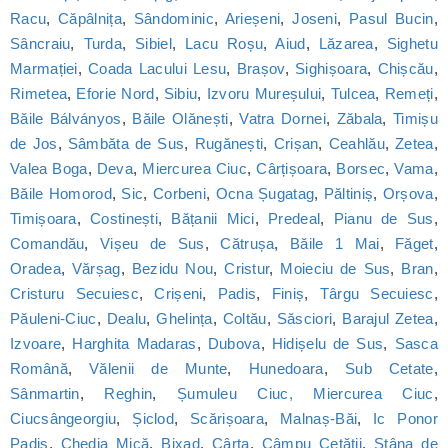
Racu
,
Căpâlnița
,
Sândominic
,
Arieșeni
,
Joseni
,
Pasul Bucin
,
Sâncraiu
,
Turda
,
Sibiel
,
Lacu Roșu
,
Aiud
,
Lăzarea
,
Sighetu
Marmației
,
Coada Lacului Lesu
,
Brașov
,
Sighișoara
,
Chișcău
,
Rimetea
,
Eforie Nord
,
Sibiu
,
Izvoru Mureșului
,
Tulcea
,
Remeți
,
Băile Bálványos
,
Băile Olănești
,
Vatra Dornei
,
Zăbala
,
Timișu
de Jos
,
Sâmbăta de Sus
,
Rugănești
,
Crișan
,
Ceahlău
,
Zetea
,
Valea Boga
,
Deva
,
Miercurea Ciuc
,
Cârțișoara
,
Borsec
,
Vama
,
Băile Homorod
,
Sic
,
Corbeni
,
Ocna Șugatag
,
Păltiniș
,
Orșova
,
Timișoara
,
Costinești
,
Bățanii Mici
,
Predeal
,
Pianu de Sus
,
Comandău
,
Vișeu de Sus
,
Cătrușa
,
Băile 1 Mai
,
Făget
,
Oradea
,
Vărșag
,
Bezidu Nou
,
Cristur
,
Moieciu de Sus
,
Bran
,
Cristuru Secuiesc
,
Crișeni
,
Padis
,
Finiș
,
Târgu Secuiesc
,
Păuleni-Ciuc
,
Dealu
,
Ghelința
,
Coltău
,
Săsciori
,
Barajul Zetea
,
Izvoare
,
Harghita Madaras
,
Dubova
,
Hidișelu de Sus
,
Sasca
Română
,
Vălenii de Munte
,
Hunedoara
,
Sub Cetate
,
Sânmartin
,
Reghin
,
Șumuleu Ciuc, Miercurea Ciuc
,
Ciucsângeorgiu
,
Șiclod
,
Scărișoara
,
Malnaș-Băi
,
Ic Ponor
Padis
,
Chedia Mică
,
Bixad
,
Cârța
,
Câmpu Cetății
,
Stâna de