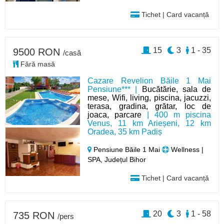
Tichet | Card vacanță
15
3
1 - 35
9500 RON
/casă
Fără masă
Cazare Revelion Băile 1 Mai
Pensiune*** |
Bucătărie, sala de
mese, Wifi, living, piscina, jacuzzi,
terasa, gradina, grătar, loc de
joaca, parcare
| 400 m piscina
Venus, 11 km Arieșeni, 12 km
Oradea, 35 km Padiș
Pensiune Băile 1 Mai
Wellness |
SPA, Județul Bihor
Tichet | Card vacanță
20
3
1 - 58
735 RON
/pers