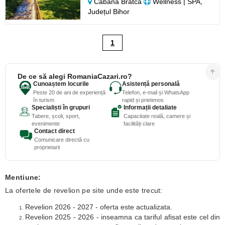
Cabană Bratca
Wellness | SPA,
Județul Bihor
1
De ce să alegi RomaniaCazari.ro?
Cunoaștem locurile
Asistență personală
Peste 20 de ani de experiență
Telefon, e-mail și WhatsApp
în turism
rapid și prietenos
Specialiști în grupuri
Informații detaliate
Tabere, școli, sport,
Capacitate reală, camere și
evenimente
facilități clare
Contact direct
Comunicare directă cu
proprietarii
Mentiune:
La ofertele de revelion pe site unde este trecut:
Revelion 2026 - 2027 - oferta este actualizata.
Revelion 2025 - 2026 - inseamna ca tariful afisat este cel din