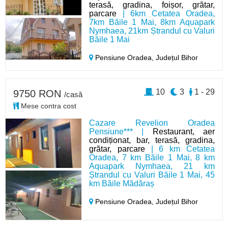
terasă, gradina, foișor, grătar,
parcare
| 6km Cetatea Oradea,
7km Băile 1 Mai, 8km Aquapark
Nymhaea, 21km Ștrandul cu Valuri
Băile 1 Mai
Pensiune Oradea,
Județul Bihor
10
3
1 - 29
9750 RON
/casă
Mese contra cost
Cazare Revelion Oradea
Pensiune*** |
Restaurant, aer
condiționat, bar, terasă, gradina,
grătar, parcare
| 6 km Cetatea
Oradea, 7 km Băile 1 Mai, 8 km
Aquapark Nymhaea, 21 km
Ștrandul cu Valuri Băile 1 Mai, 45
km Băile Mădăraș
Pensiune Oradea,
Județul Bihor