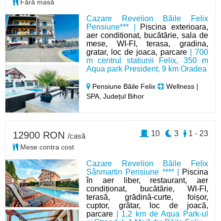
Fără masă
Cazare Revelion Băile Felix
Pensiune*** |
Piscina exterioara,
aer conditionat, bucătărie, sala de
mese, WI-FI, terasa, gradina,
gratar, loc de joaca, parcare
| 700
m centrul statiunii Felix, 350 m
Aqua park President, 9 km Oradea
Pensiune Băile Felix
Wellness |
SPA, Județul Bihor
10
3
1 - 23
12900 RON
/casă
Mese contra cost
Cazare Revelion Băile Felix
Sânmartin Pensiune **** |
Piscina
în aer liber, restaurant, aer
condiționat, bucătărie, WI-FI,
terasă, grădină-curte, foișor,
cuptor, grătar, loc de joacă,
parcare
| 1,2 km de Aqua Park-ul