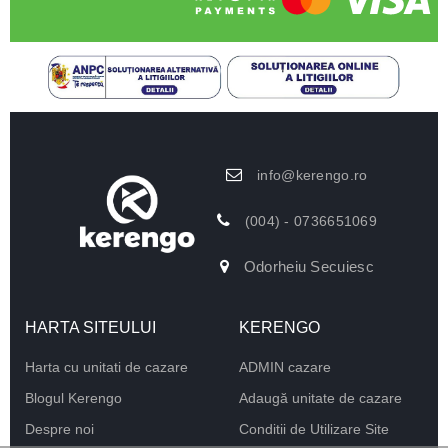
info@kerengo.ro
(004) - 0736651069
Odorheiu Secuiesc
HARTA SITEULUI
KERENGO
Harta cu unitati de cazare
ADMIN cazare
Blogul Kerengo
Adaugă unitate de cazare
Despre noi
Conditii de Utilizare Site