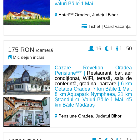
valuri Băile 1 Mai
Hotel*** Oradea,
Județul Bihor
Tichet | Card vacanță
16
1
1 - 50
175 RON
/cameră
Mic dejun inclus
Cazare Revelion Oradea
Pensiune*** |
Restaurant, bar, aer
condiționat, WIFI, terasă, sala de
conferință, gradina, parcare
| 6 km
Cetatea Oradea, 7 km Băile 1 Mai,
8 km Aquapark Nymphaea, 21 km
Ștrandul cu Valuri Băile 1 Mai, 45
km Băile Mădăraș
Pensiune Oradea,
Județul Bihor