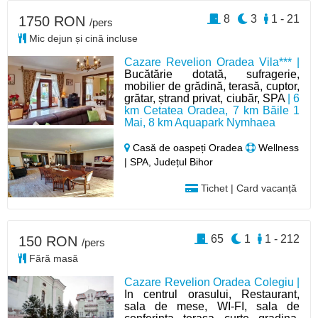
8
3
1 - 21
1750 RON
/pers
Mic dejun și cină incluse
Cazare Revelion Oradea Vila*** |
Bucătărie dotată, sufragerie,
mobilier de grădină, terasă, cuptor,
grătar, ștrand privat, ciubăr, SPA
| 6
km Cetatea Oradea, 7 km Băile 1
Mai, 8 km Aquapark Nymhaea
Casă de oaspeți Oradea
Wellness
| SPA, Județul Bihor
Tichet | Card vacanță
65
1
1 - 212
150 RON
/pers
Fără masă
Cazare Revelion Oradea Colegiu |
In centrul orasului, Restaurant,
sala de mese, WI-FI, sala de