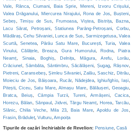
Vale
,
Rânca
,
Ciumani
,
Baia Sprie
,
Mereni
,
Izvoru Crișului
,
Valea Drăganului
,
Miercurea Nirajului
,
Rona de Jos
,
Bușteni
,
Sebeș
,
Timișu de Sus
,
Frumoasa
,
Viștea
,
Bistrița
,
Bazna
,
Lacu Sărat
,
Petroșani
,
Statiunea Parâng-Petroșani
,
Corbu
,
Mădăraș
,
Cehu Silvaniei
,
Lunca de Sus
,
Sarmizegetusa
,
Valea
Scurtă
,
Senetea
,
Pârâu Satu Mare
,
București
,
Turia
,
Valea
Vinului
,
Călățele
,
Breaza
,
Gura Humorului
,
Rodna
,
Piatra
Neamț
,
Sinaia
,
Boghiș
,
Delnița
,
Măgura
,
Arefu
,
Lorău
,
Crăciunel
,
Sâmbăta
,
Sântimbru
,
Săcălășeni
,
Șugag
,
Râșnov
,
Pietreni
,
Caransebeș
,
Șimleu Silvaniei
,
Zalău
,
Saschiz
,
Ditrău
,
Moieciu de Jos
,
Băișoara
,
Rucăr
,
Nădejdea
,
Ighiu/Ighìo
,
Iași
,
Pitești
,
Ciceu
,
Satu Mare
,
Almașu Mare
,
Bălăușeri
,
Geoagiu
,
Bratca
,
Beiuș
,
Câmpia Turzii
,
Tureni
,
Armășeni
,
Cacica
,
Horezu
,
Bălan
,
Sânpaul
,
Jidvei
,
Târgu Neamț
,
Horea
,
Tarcău
,
Slănic
,
Chilia Veche
,
Mila 23
,
Baia Mare
,
Apoldu de Jos
,
Frasin
,
Brăduleț
,
Vulturu
,
Ampoița
Tipurile de cazări închiriabile de Revelion:
Pensiune
,
Casă