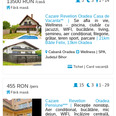
5
3
1 - 14
13500 RON
/casă
Fără masă
Cazare Revelion Oradea Casa de
Vacanta** |
Se afla in vie,
Wellness - piscina, ciubăr cu
jacuzzi, WIFI, bucătărie, living,
șemineu, aer condiționat, filegorie,
grătar, teren sport, parcare
| 21km
Băile Felix, 13km Oradea
Cabană Oradea
Wellness | SPA,
Județul Bihor
Tichet | Card vacanță
15
3
1 - 29
455 RON
/pers
Fără masă
Cazare Revelion Oradea
Pensiune*** |
Recepție nonstop,
Aer condiționat, bucătărie, mic
dejun, WIFI, încălzire centrală,