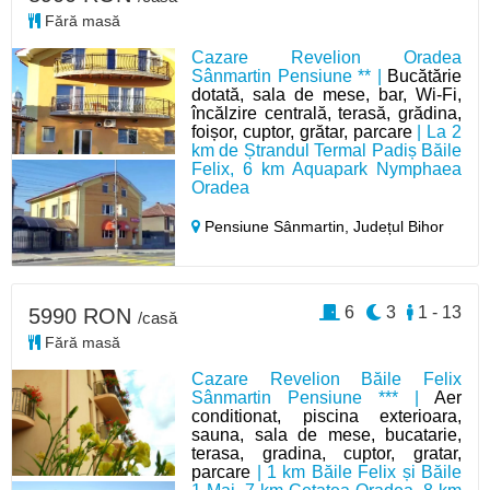
Fără masă
Cazare Revelion Oradea
Sânmartin Pensiune ** |
Bucătărie
dotată, sala de mese, bar, Wi-Fi,
încălzire centrală, terasă, grădina,
foișor, cuptor, grătar, parcare
| La 2
km de Ștrandul Termal Padiș Băile
Felix, 6 km Aquapark Nymphaea
Oradea
Pensiune Sânmartin,
Județul Bihor
6
3
1 - 13
5990 RON
/casă
Fără masă
Cazare Revelion Băile Felix
Sânmartin Pensiune *** |
Aer
conditionat, piscina exterioara,
sauna, sala de mese, bucatarie,
terasa, gradina, cuptor, gratar,
parcare
| 1 km Băile Felix și Băile