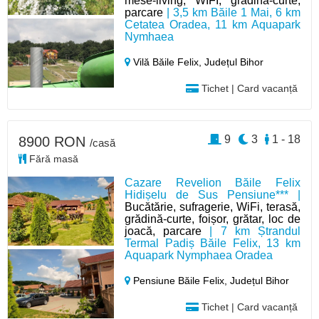
mese-living, WIFI, gradina-curte,
parcare
| 3,5 km Băile 1 Mai, 6 km
Cetatea Oradea, 11 km Aquapark
Nymhaea
Vilă Băile Felix,
Județul Bihor
Tichet | Card vacanță
9
3
1 - 18
8900 RON
/casă
Fără masă
Cazare Revelion Băile Felix
Hidișelu de Sus Pensiune*** |
Bucătărie, sufragerie, WiFi, terasă,
grădină-curte, foișor, grătar, loc de
joacă, parcare
| 7 km Ștrandul
Termal Padiș Băile Felix, 13 km
Aquapark Nymphaea Oradea
Pensiune Băile Felix,
Județul Bihor
Tichet | Card vacanță