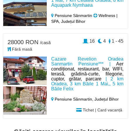
1 Mai, 7 km Cetatea Oradea, 8 km
Aquapark Nymhaea
Pensiune Sânmartin
Wellness |
SPA, Județul Bihor
16
4
1 - 45
28000 RON
/casă
Fără masă
Cazare Revelion Oradea
Sanmartin Pensiune*** |
Aer
condiționat, restaurant, bar, WIFI,
terasă, grădină-curte, filegorie,
cuptor, grătar, parcare
| 2 km
Oradea, 3 km Băile 1 Mai,, 5 km
Băile Felix
Pensiune Sânmartin,
Județul Bihor
Tichet | Card vacanță