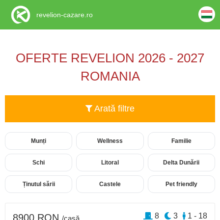
revelion-cazare.ro
OFERTE REVELION 2026 - 2027
ROMANIA
Arată filtre
Munți
Wellness
Familie
Schi
Litoral
Delta Dunării
Ținutul sării
Castele
Pet friendly
8
3
1 - 18
8900 RON
/casă