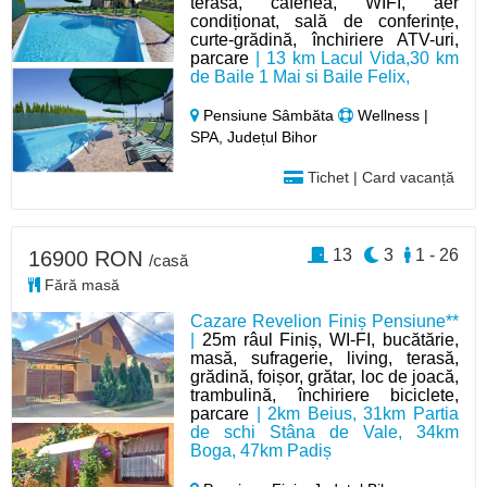
terasa, cafenea, WIFI, aer
condiționat, sală de conferințe,
curte-grădină, închiriere ATV-uri,
parcare
| 13 km Lacul Vida,30 km
de Baile 1 Mai si Baile Felix,
Pensiune Sâmbăta
Wellness |
SPA, Județul Bihor
Tichet | Card vacanță
13
3
1 - 26
16900 RON
/casă
Fără masă
Cazare Revelion Finiș Pensiune**
|
25m râul Finiș, WI-FI, bucătărie,
masă, sufragerie, living, terasă,
grădină, foișor, grătar, loc de joacă,
trambulină, închiriere biciclete,
parcare
| 2km Beius, 31km Partia
de schi Stâna de Vale, 34km
Boga, 47km Padiș