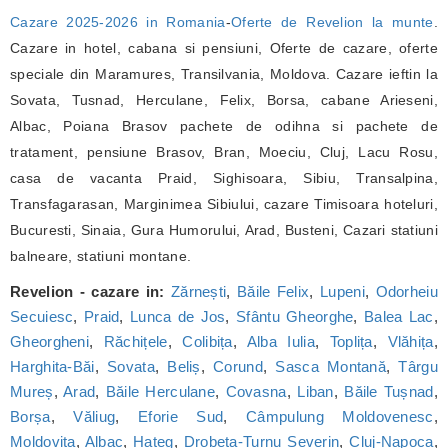
Cazare 2025-2026 in Romania
-
Oferte de Revelion la munte
.
Cazare in hotel, cabana si pensiuni, Oferte de cazare, oferte
speciale din Maramures, Transilvania, Moldova. Cazare ieftin la
Sovata, Tusnad, Herculane, Felix, Borsa, cabane Arieseni,
Albac, Poiana Brasov pachete de odihna si pachete de
tratament, pensiune Brasov, Bran, Moeciu, Cluj, Lacu Rosu,
casa de vacanta Praid, Sighisoara, Sibiu, Transalpina,
Transfagarasan, Marginimea Sibiului, cazare Timisoara hoteluri,
Bucuresti, Sinaia, Gura Humorului, Arad, Busteni, Cazari statiuni
balneare, statiuni montane.
Revelion - cazare in:
Zărnești
,
Băile Felix
,
Lupeni
,
Odorheiu
Secuiesc
,
Praid
,
Lunca de Jos
,
Sfântu Gheorghe
,
Balea Lac
,
Gheorgheni
,
Răchițele
,
Colibița
,
Alba Iulia
,
Toplița
,
Vlăhița
,
Harghita-Băi
,
Sovata
,
Beliș
,
Corund
,
Sasca Montană
,
Târgu
Mureș
,
Arad
,
Băile Herculane
,
Covasna
,
Liban
,
Băile Tușnad
,
Borșa
,
Văliug
,
Eforie Sud
,
Câmpulung Moldovenesc
,
Moldovița
,
Albac
,
Hațeg
,
Drobeta-Turnu Severin
,
Cluj-Napoca
,