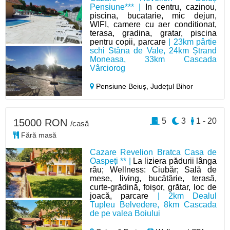
Pensiune*** |
In centru, cazinou,
piscina, bucatarie, mic dejun,
WIFI, camere cu aer conditionat,
terasa, gradina, gratar, piscina
pentru copii, parcare
| 23km pârtie
schi Stâna de Vale, 24km Ștrand
Moneasa, 33km Cascada
Vârciorog
Pensiune Beiuș,
Județul Bihor
5
3
1 - 20
15000 RON
/casă
Fără masă
Cazare Revelion Bratca Casa de
Oaspeți ** |
La liziera pădurii lânga
râu; Wellness: Ciubăr; Sală de
mese, living, bucătărie, terasă,
curte-grădină, foișor, grătar, loc de
joacă, parcare
| 2km Dealul
Tupleu Belvedere, 8km Cascada
de pe valea Boiului