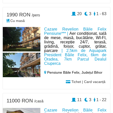
20
3
1 - 63
1990 RON
/pers
Cu masă
Cazare Revelion Băile Felix
Pensiune*** |
Aer condiționat, sală
de mese, masă, bucătărie, WI-FI,
living, recepție 24/7, terasă,
grădină, foișor, cuptor, grătar,
parcare
| 2,5km de Aquapark
President Băile Felix, 6km de
Oradea, 7km Parcul Dealul
Ciuperca
Pensiune Băile Felix,
Județul Bihor
Tichet | Card vacanță
11
3
1 - 22
11000 RON
/casă
Cazare Revelion Băile Felix