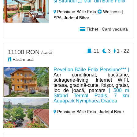
și Ștrandul „1 Mai” din Băile Felix
Pensiune Băile Felix
Wellness |
SPA, Județul Bihor
Tichet | Card vacanță
11
3
1 - 22
11100 RON
/casă
Fără masă
Revelion Băile Felix Pensiune*** |
Aer condiționat, bucătărie,
sufragerie-living, Internet WIFI,
terasa, gradină-curte, foișor, gratar,
loc de joacă, parcare
| 500 m
Ștrand Termal Padiș, 7 km
Aquapark Nymphaea Oradea
Pensiune Băile Felix,
Județul Bihor