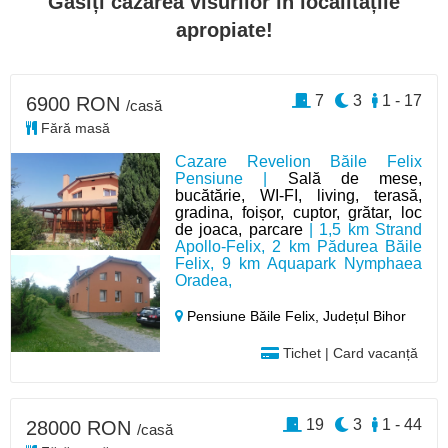
Găsiți cazarea visurilor în localitățile
apropiate!
7
3
1 - 17
6900 RON
/casă
Fără masă
Cazare Revelion Băile Felix
Pensiune |
Sală de mese,
bucătărie, WI-FI, living, terasă,
gradina, foișor, cuptor, grătar, loc
de joaca, parcare
| 1,5 km Strand
Apollo-Felix, 2 km Pădurea Băile
Felix, 9 km Aquapark Nymphaea
Oradea,
Pensiune Băile Felix,
Județul Bihor
Tichet | Card vacanță
19
3
1 - 44
28000 RON
/casă