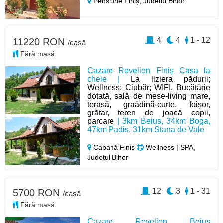
Pensiune Finiș,
Județul Bihor
4
4
1 - 12
11220 RON
/casă
Fără masă
Cazare Revelion Finiș Casa la
cheie |
La liziera pădurii;
Wellness: Ciubăr; WIFI, Bucătărie
dotată, sală de mese-living mare,
terasă, graădină-curte, foișor,
grătar, teren de joacă copii,
parcare
| 3km Beius, 34km Boga,
47km Padis, 31km Stana de Vale
Cabană Finiș
Wellness | SPA,
Județul Bihor
12
3
1 - 31
5700 RON
/casă
Fără masă
Cazare Revelion Beiuș