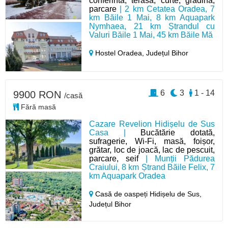
conferinta, terasa, curte, gradina,
parcare
| 2 km Cetatea Oradea, 7
km Băile 1 Mai, 8 km Aquapark
Nymhaea, 21 km Ștrandul cu
Valuri Băile 1 Mai, 45 km Băile Mă
Hostel Oradea,
Județul Bihor
6
3
1 - 14
9900 RON
/casă
Fără masă
Cazare Revelion Hidișelu de Sus
Casa |
Bucătărie dotată,
sufragerie, Wi-Fi, masă, foișor,
grătar, loc de joacă, lac de pescuit,
parcare, seif
| Munții Pădurea
Craiului, 8 km Ștrand Băile Felix, 7
km Aquapark Oradea
Casă de oaspeți Hidișelu de Sus,
Județul Bihor