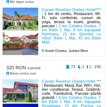
Mic dejun inclus
Cazare Revelion Oradea Hostel***
|
1 km de centru, Restaurant, WI-
FI, sala conferințe, cursuri de
yoga, terasa la soare, gradina,
parcare
| 2 km Cetatea Oradea, 7
km Băile 1 Mai, 8 km Aquapark
Nymhaea, 21 km Ștrandul cu
Valuri Băile 1 Mai, 45 km Băile
Măd
Hostel Oradea,
Județul Bihor
73
1
1 - 150
320 RON
/cameră
Mese contra cost
Cazare Revelion Oradea Hotel ***
|
Restaurant, Masă, Bar, WiFi, Hol,
Aer condiționat, Terasă, Grădină-
curte, Trambulină, Parcare păzită
gratuită
| 6 km Cetatea Oradea, 7
km Băile 1 Mai, 8 km Aquapark
Nymphaea, 21 km Piscina cu