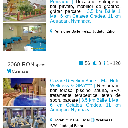
Pensiune |
Bucătărie, sufragerie,
băi private, mobilier de grădină,
grătar, parcare
| 3,5 km Băile 1
Mai, 6 km Cetatea Oradea, 11 km
Aquapark Nymhaea
Pensiune Băile Felix,
Județul Bihor
56
3
1 - 120
2060 RON
/pers
Cu masă
Cazare Revelion Băile 1 Mai Hotel
Wellness & SPA**** |
Restaurant,
bar, terasă, piscine, saună, SPA,
tratamente terapeutice, teren de
sport, parcare
| 3,5 km Băile 1 Mai,
6 km Cetatea Oradea, 11 km
Aquapark Nymhaea
Hotel**** Băile 1 Mai
Wellness |
SPA, Județul Bihor