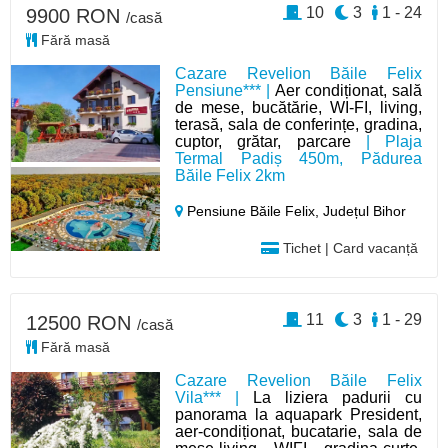
10
3
1 - 24
9900 RON
/casă
Fără masă
Cazare Revelion Băile Felix
Pensiune*** |
Aer condiționat, sală
de mese, bucătărie, WI-FI, living,
terasă, sala de conferințe, gradina,
cuptor, grătar, parcare
| Plaja
Termal Padiș 450m, Pădurea
Băile Felix 2km
Pensiune Băile Felix,
Județul Bihor
Tichet | Card vacanță
11
3
1 - 29
12500 RON
/casă
Fără masă
Cazare Revelion Băile Felix
Vila*** |
La liziera padurii cu
panorama la aquapark President,
aer-condiționat, bucatarie, sala de