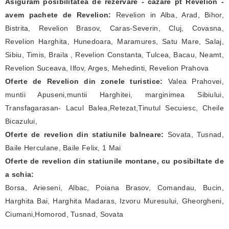
Asiguram posibilitatea de rezervare - cazare pt Revelion -
avem pachete de Revelion:
Revelion in Alba, Arad, Bihor,
Bistrita, Revelion Brasov, Caras-Severin, Cluj, Covasna,
Revelion Harghita, Hunedoara, Maramures, Satu Mare, Salaj,
Sibiu, Timis, Braila , Revelion Constanta, Tulcea, Bacau, Neamt,
Revelion Suceava, Ilfov, Arges, Mehedinti, Revelion Prahova
Oferte de Revelion din zonele turistice:
Valea Prahovei,
muntii Apuseni,muntii Harghitei, marginimea Sibiului,
Transfagarasan- Lacul Balea,Retezat,Tinutul Secuiesc, Cheile
Bicazului,
Oferte de revelion din statiunile balneare:
Sovata, Tusnad,
Baile Herculane, Baile Felix, 1 Mai
Oferte de revelion din statiunile montane, cu posibiltate de
a schia:
Borsa, Arieseni, Albac, Poiana Brasov, Comandau, Bucin,
Harghita Bai, Harghita Madaras, Izvoru Muresului, Gheorgheni,
Ciumani,Homorod, Tusnad, Sovata