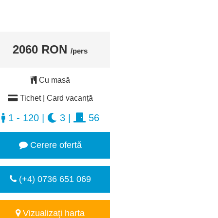
2060 RON
/pers
Cu masă
Tichet | Card vacanță
1 - 120
|
3
|
56
Cerere ofertă
(+4) 0736 651 069
Vizualizați harta