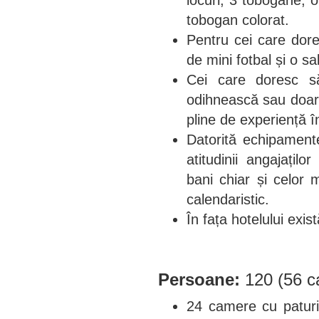
tobogan colorat.
Pentru cei care dore
de mini fotbal și o sa
Cei care doresc s
odihnească sau doar 
pline de experiență î
Datorită echipamente
atitudinii angajațilo
bani chiar și celor m
calendaristic.
În fața hotelului exi
Persoane:
120 (56 c
24 camere cu paturi