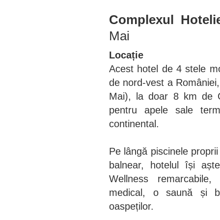
Complexul Hoteli
Mai
Locație
Acest hotel de 4 stele mo
de nord-vest a României, 
Mai), la doar 8 km de O
pentru apele sale ter
continental.
Pe lângă piscinele propri
balnear, hotelul își așt
Wellness remarcabile,
medical, o saună și bă
oaspeților.