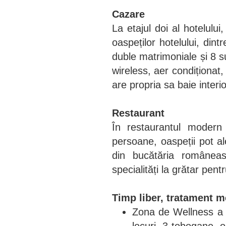
Cazare
La etajul doi al hotelulu
oaspeților hotelului, din
duble matrimoniale și 8 
wireless, aer condiționat
are propria sa baie interi
Restaurant
În restaurantul modern
persoane, oaspeții pot ale
din bucătăria românea
specialități la grătar pent
Timp liber, tratament m
Zona de Wellness a h
locuri, 3 tobogane, o