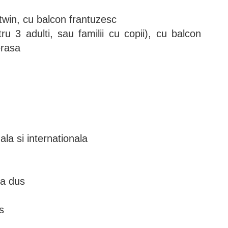
twin, cu balcon frantuzesc
u 3 adulti, sau familii cu copii), cu balcon
erasa
nala si internationala
na dus
s