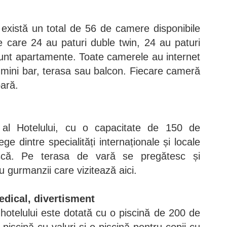
i, există un total de 56 de camere disponibile
tre care 24 au paturi duble twin, 24 au paturi
sunt apartamente. Toate camerele au internet
, mini bar, terasa sau balcon. Fiecare cameră
oară.
 al Hotelului, cu o capacitate de 150 de
ge dintre specialități internaționale și locale
scă. Pe terasa de vară se pregătesc și
ru gurmanzii care vizitează aici.
edical, divertisment
otelului este dotată cu o piscină de 200 de
 piscină cu valuri și o piscină pentru copii cu