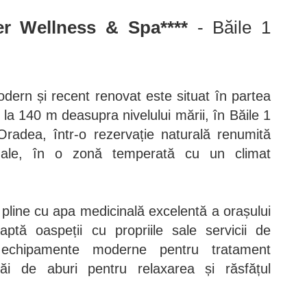
er Wellness & Spa****
- Băile 1
dern și recent renovat este situat în partea
la 140 m deasupra nivelului mării, în Băile 1
radea, într-o rezervație naturală renumită
male, în o zonă temperată cu un climat
i pline cu apa medicinală excelentă a orașului
eaptă oaspeții cu propriile sale servicii de
 echipamente moderne pentru tratament
i de aburi pentru relaxarea și răsfățul