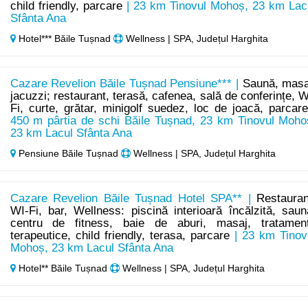
child friendly, parcare
| 23 km Tinovul Mohoș, 23 km Lac
Sfânta Ana
Hotel*** Băile Tușnad
Wellness | SPA, Județul Harghita
Cazare Revelion Băile Tușnad Pensiune*** |
Saună, masa
jacuzzi; restaurant, terasă, cafenea, sală de conferințe, W
Fi, curte, grătar, minigolf suedez, loc de joacă, parcar
450 m pârtia de schi Băile Tușnad, 23 km Tinovul Moho
23 km Lacul Sfânta Ana
Pensiune Băile Tușnad
Wellness | SPA, Județul Harghita
Cazare Revelion Băile Tușnad Hotel SPA** |
Restauran
WI-Fi, bar, Wellness: piscină interioară încălzită, saun
centru de fitness, baie de aburi, masaj, tratamen
terapeutice, child friendly, terasa, parcare
| 23 km Tinov
Mohoș, 23 km Lacul Sfânta Ana
Hotel** Băile Tușnad
Wellness | SPA, Județul Harghita