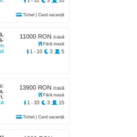
s,
1 - 31
3
10
Tichet | Card vacanță
ă,
11000 RON
/casă
ă-
Fără masă
km
ul
1 - 10
3
5
s:
13900 RON
/casă
a,
Fără masă
i,
ca
1 - 33
3
15
Tichet | Card vacanță
ga