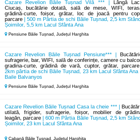
Cazare Revelion Băile Tușnad Vilă *** |
Lângă Lac
Ciucaș, bucătărie dotată, sală de mese, WIFI, teras
grădină-curte, foișor, grătar, loc de joacă pentru copi
parcare
| 500 m Pârtia de schi Băile Tușnad, 2,5 km Stân
Șoimilor, 5,5 km Lacul Sfânta Ana
Pensiune Băile Tușnad,
Județul Harghita
Cazare Revelion Băile Tușnad Pensiune*** |
Bucătări
sufragerie, bar, WIFI, sală de conferințe, camere cu balco
gradina-curte, grădină de vară, cuptor, grătar, parcare
2km pârtia de schi Băile Tușnad, 23 km Lacul Sfânta Ana 
Baile Balvanyos
Pensiune Băile Tușnad,
Județul Harghita
Cazare Revelion Băile Tușnad Casa la cheie *** |
Bucătăr
utilată, frigider, sufragerie, foișor, mobilier de grădin
leagăn, parcare
| 600 m Pârtia Băile Tușnad, 2,5 km Stân
Șoimilor, 23 km Lacul Sfânta Ana
Cabană Băile Tușnad,
Județul Harghita