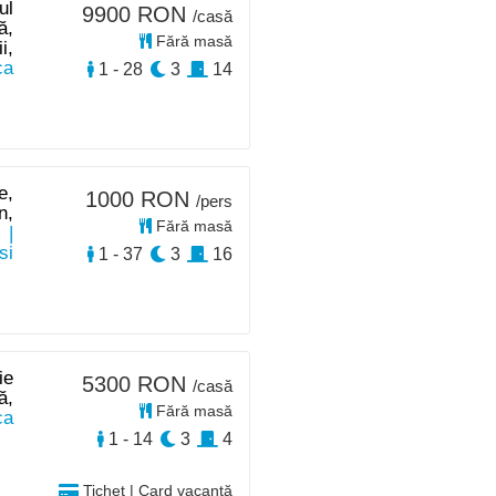
ul
9900 RON
/casă
ă,
Fără masă
i,
ca
1 - 28
3
14
e,
1000 RON
/pers
n,
Fără masă
|
si
1 - 37
3
16
ie
5300 RON
/casă
ă,
Fără masă
ca
1 - 14
3
4
Tichet | Card vacanță