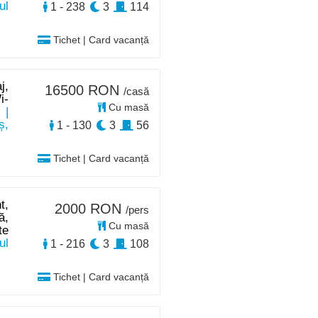
ul
1 - 238
3
114
Tichet | Card vacanță
j,
16500 RON
/casă
i-
Cu masă
e
|
ș,
1 - 130
3
56
Tichet | Card vacanță
t,
2000 RON
/pers
ă,
Cu masă
te
ul
1 - 216
3
108
Tichet | Card vacanță