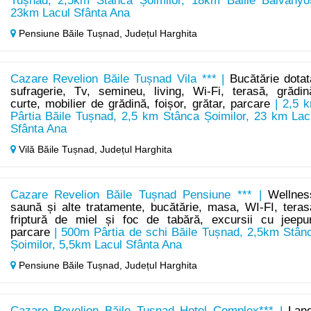
Tușnad, 2,5km Stânca Șoimilor, 18km Balile Balvanyo
23km Lacul Sfânta Ana
Pensiune Băile Tușnad,
Județul Harghita
Cazare Revelion Băile Tușnad Vila *** |
Bucătărie dotat
sufragerie, Tv, semineu, living, Wi-Fi, terasă, grădin
curte, mobilier de grădină, foișor, grătar, parcare
| 2,5 
Pârtia Băile Tușnad, 2,5 km Stânca Șoimilor, 23 km Lac
Sfânta Ana
Vilă Băile Tușnad,
Județul Harghita
Cazare Revelion Băile Tușnad Pensiune *** |
Wellnes
saună și alte tratamente, bucătărie, masa, WI-FI, teras
friptură de miel și foc de tabără, excursii cu jeepur
parcare
| 500m Pârtia de schi Băile Tușnad, 2,5km Stân
Șoimilor, 5,5km Lacul Sfânta Ana
Pensiune Băile Tușnad,
Județul Harghita
Cazare Revelion Băile Tușnad Hotel Complex*** |
Lan