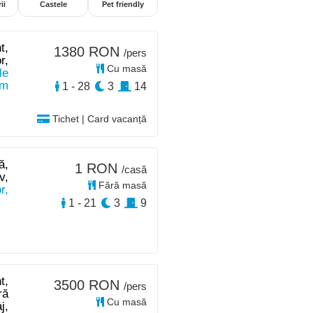
ii
Castele
Pet friendly
t,
1380 RON
/pers
r,
Cu masă
le
km
1 - 28
3
14
Tichet | Card vacanță
ă,
1 RON
/casă
v,
Fără masă
r,
1 - 21
3
9
t,
3500 RON
/pers
ră
Cu masă
j,