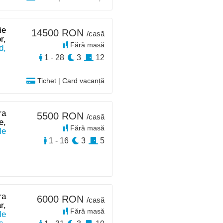
ie
14500 RON
/casă
r,
Fără masă
d,
1 - 28
3
12
Tichet | Card vacanță
ra
5500 RON
/casă
e,
Fără masă
le
1 - 16
3
5
ra
6000 RON
/casă
r,
Fără masă
le