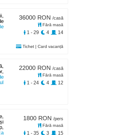
i,
36000 RON
/casă
de
Fără masă
le
1 - 29
4
14
Tichet | Card vacanță
ă,
22000 RON
/casă
r,
Fără masă
de
ul
1 - 24
4
12
e,
1800 RON
/pers
și
Fără masă
p,
ca
1 - 35
3
15