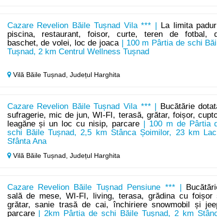
Cazare Revelion Băile Tușnad Vila *** |
La limita paduri
piscina, restaurant, foisor, curte, teren de fotbal, 
baschet, de volei, loc de joaca
| 100 m Pârtia de schi Băi
Tușnad, 2 km Centrul Wellness Tușnad
Vilă Băile Tușnad,
Județul Harghita
Cazare Revelion Băile Tușnad Vila *** |
Bucătărie dotat
sufragerie, mic de jun, WI-FI, terasă, grătar, foișor, cupto
leagăne și un loc cu nisip, parcare
| 100 m de Pârtia 
schi Băile Tușnad, 2,5 km Stânca Șoimilor, 23 km Lac
Sfânta Ana
Vilă Băile Tușnad,
Județul Harghita
Cazare Revelion Băile Tușnad Pensiune *** |
Bucătări
sală de mese, WI-FI, living, terasa, grădina cu foișor 
grătar, sanie trasă de cai, închiriere snowmobil și jee
parcare
| 2km Pârtia de schi Băile Tușnad, 2 km Stân