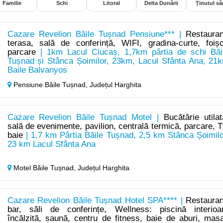
Familie
Schi
Litoral
Delta Dunării
Ținutul săr
Cazare Revelion Băile Tușnad Pensiune*** |
Restauran
terasa, sală de conferință, WIFI, gradina-curte, foișo
parcare
| 1km Lacul Ciucaș, 1,7km pârtia de schi Băi
Tușnad și Stânca Șoimilor, 23km, Lacul Sfânta Ana, 21
Baile Balvanyos
Pensiune Băile Tușnad,
Județul Harghita
Cazare Revelion Băile Tușnad Motel |
Bucătărie utilat
sală de evenimente, pavilion, centrală termică, parcare, T
baie
| 1,7 km Pârtia Băile Tușnad, 2,5 km Stânca Șoimilo
23 km Lacul Sfânta Ana
Motel Băile Tușnad,
Județul Harghita
Cazare Revelion Băile Tușnad Hotel SPA**** |
Restauran
bar, săli de conferințe, Wellness: piscină interioa
încălzită, saună, centru de fitness, baie de aburi, masa