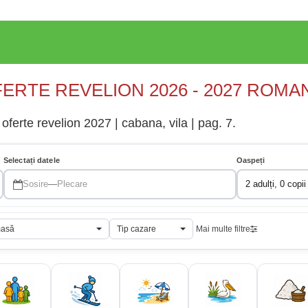
ERTE REVELION 2026 - 2027 ROMA
oferte revelion 2027 | cabana, vila | pag. 7.
Selectați datele
Oaspeți
Sosire
—
Plecare
2 adulți, 0 copii
masă
Tip cazare
Mai multe filtre