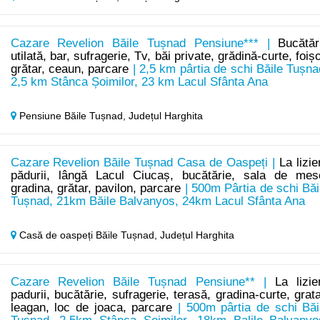
Cazare Revelion Băile Tușnad Pensiune*** |
Bucătăr
utilată, bar, sufragerie, Tv, băi private, grădină-curte, foișo
grătar, ceaun, parcare
| 2,5 km pârtia de schi Băile Tușna
2,5 km Stânca Șoimilor, 23 km Lacul Sfânta Ana
Pensiune Băile Tușnad,
Județul Harghita
Cazare Revelion Băile Tușnad Casa de Oaspeți |
La lizie
pădurii, lângă Lacul Ciucaș, bucătărie, sala de mes
gradina, grătar, pavilon, parcare
| 500m Pârtia de schi Băi
Tușnad, 21km Băile Balvanyos, 24km Lacul Sfânta Ana
Casă de oaspeți Băile Tușnad,
Județul Harghita
Cazare Revelion Băile Tușnad Pensiune** |
La lizie
padurii, bucătărie, sufragerie, terasă, gradina-curte, grata
leagan, loc de joaca, parcare
| 500m pârtia de schi Băi