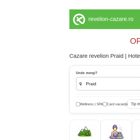
revelion-cazare.ro
OF
Cazare revelion Praid | Hotel
Unde mergi?
Tip 
Wellness | SPA
Card vacanță