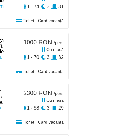
de
km
1 - 74
3
31
Tichet | Card vacanță
ța
1000 RON
/pers
i,
Cu masă
de
ul
1 - 70
3
32
Tichet | Card vacanță
ii
2300 RON
/pers
s;
Cu masă
e,
ul
1 - 58
3
29
Tichet | Card vacanță