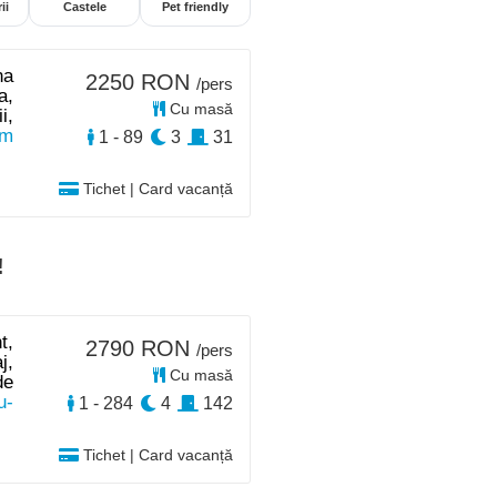
ii
Castele
Pet friendly
na
2250 RON
/pers
a,
Cu masă
i,
km
1 - 89
3
31
Tichet | Card vacanță
!
t,
2790 RON
/pers
j,
Cu masă
de
u-
1 - 284
4
142
Tichet | Card vacanță