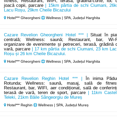
fitness, Restaurant, WIFI, terasă, grădină-curte, loc 
joacă copii, parcare
| 15km pârtia de schi Ciumani, 26
Lacu Roșu, 29km Cheile Bicazului
Hotel*** Gheorgheni
Wellness | SPA, Județul Harghita
Cazare Revelion Gheorgheni Hotel *** |
Situat în pia
centrală; Wellness: saună; Restaurant, bar, Wi-F
organizare de evenimente și petreceri, terasă, grădină 
vară, parcare
| 17 km pârtia de schi Ciumani, 23 km Lac
Roșu și 26 km Cheile Bicazului.
Hotel*** Gheorgheni
Wellness | SPA, Județul Harghita
Cazare Revelion Reghin Hotel *** |
În inima Pădur
Rotunda; Wellness: saună, masaj, sală de fitnes
Restaurant, bar, WIFI, aer condiționat, sală de conferinț
terasă de vară, teren de sport, parcare
| 11km Castel
Teleki, 21km Băile Sângeorgiu de Mureș
Hotel*** Reghin
Wellness | SPA, Județul Mureș