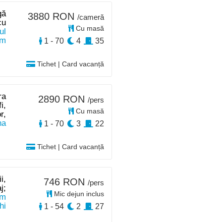
gă
3880 RON
/cameră
cu
Cu masă
ul
km
1 - 70
4
35
Tichet | Card vacanță
ra
2890 RON
/pers
i,
Cu masă
r,
na
1 - 70
3
22
Tichet | Card vacanță
i,
746 RON
/pers
j;
Mic dejun inclus
0m
hi
1 - 54
2
27