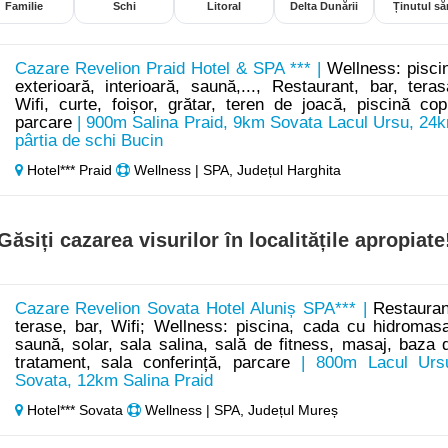
Familie
Schi
Litoral
Delta Dunării
Ținutul săr
Cazare Revelion Praid Hotel & SPA *** |
Wellness: pisci
exterioară, interioară, saună,..., Restaurant, bar, teras
Wifi, curte, foișor, grătar, teren de joacă, piscină copi
parcare
| 900m Salina Praid, 9km Sovata Lacul Ursu, 24
pârtia de schi Bucin
Hotel*** Praid
Wellness | SPA, Județul Harghita
Găsiți cazarea visurilor în localitățile apropiate
Cazare Revelion Sovata Hotel Aluniș SPA*** |
Restauran
terase, bar, Wifi; Wellness: piscina, cada cu hidromasa
saună, solar, sala salina, sală de fitness, masaj, baza 
tratament, sala conferință, parcare
| 800m Lacul Urs
Sovata, 12km Salina Praid
Hotel*** Sovata
Wellness | SPA, Județul Mureș