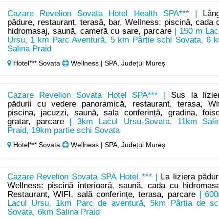
Cazare Revelion Sovata Hotel Health SPA*** |
Lân
pădure, restaurant, terasă, bar, Wellness: piscină, cada 
hidromasaj, saună, cameră cu sare, parcare
| 150 m Lac
Ursu, 1 km Parc Aventură, 5 km Pârtie schi Sovata, 6 
Salina Praid
Hotel*** Sovata
Wellness | SPA, Județul Mureș
Cazare Revelion Sovata Hotel SPA*** |
Sus la lizie
pădurii cu vedere panoramică, restaurant, terasa, Wif
piscina, jacuzzi, saună, sala conferință, gradina, foiso
gratar, parcare
| 3km Lacul Ursu-Sovata, 11km Sali
Praid, 19km partie schi Sovata
Hotel*** Sovata
Wellness | SPA, Județul Mureș
Cazare Revelion Sovata SPA Hotel *** |
La liziera păduri
Wellness: piscină interioară, saună, cada cu hidromasa
Restaurant, WIFI, sală conferințe, terasa, parcare
| 60
Lacul Ursu, 1km Parc de aventură, 5km Pârtia de sc
Sovata, 6km Salina Praid