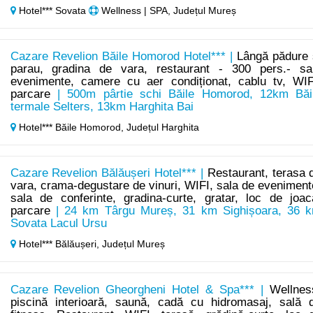
Hotel*** Sovata
Wellness | SPA, Județul Mureș
Cazare Revelion Băile Homorod Hotel*** |
Lângă pădure 
parau, gradina de vara, restaurant - 300 pers.- sa
evenimente, camere cu aer condiționat, cablu tv, WIF
parcare
| 500m pârtie schi Băile Homorod, 12km Băi
termale Selters, 13km Harghita Bai
Hotel*** Băile Homorod,
Județul Harghita
Cazare Revelion Bălăușeri Hotel*** |
Restaurant, terasa 
vara, crama-degustare de vinuri, WIFI, sala de eveniment
sala de conferinte, gradina-curte, gratar, loc de joac
parcare
| 24 km Târgu Mureș, 31 km Sighișoara, 36 
Sovata Lacul Ursu
Hotel*** Bălăușeri,
Județul Mureș
Cazare Revelion Gheorgheni Hotel & Spa*** |
Wellnes
piscină interioară, saună, cadă cu hidromasaj, sală 