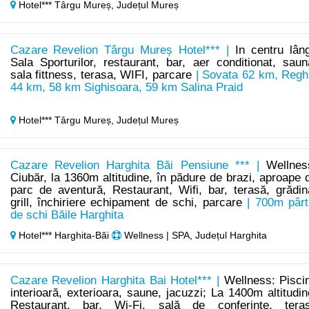
Hotel*** Târgu Mureș,
Județul Mureș
Cazare Revelion Târgu Mureș Hotel*** |
In centru lân
Sala Sporturilor, restaurant, bar, aer conditionat, saun
sala fittness, terasa, WIFI, parcare
| Sovata 62 km, Regh
44 km, 58 km Sighisoara, 59 km Salina Praid
Hotel*** Târgu Mureș,
Județul Mureș
Cazare Revelion Harghita Băi Pensiune *** |
Wellnes
Ciubăr, la 1360m altitudine, în pădure de brazi, aproape 
parc de aventură, Restaurant, Wifi, bar, terasă, grădin
grill, închiriere echipament de schi, parcare
| 700m pârt
de schi Băile Harghita
Hotel*** Harghita-Băi
Wellness | SPA, Județul Harghita
Cazare Revelion Harghita Bai Hotel*** |
Wellness: Pisci
interioară, exterioara, saune, jacuzzi; La 1400m altitudin
Restaurant, bar, Wi-Fi, sală de conferințe, tera