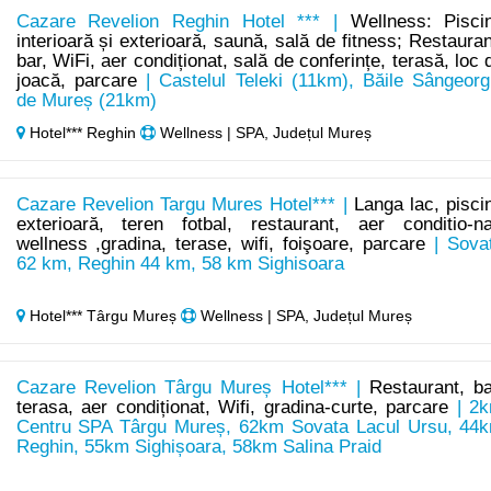
Cazare Revelion Reghin Hotel *** |
Wellness: Pisci
interioară și exterioară, saună, sală de fitness; Restauran
bar, WiFi, aer condiționat, sală de conferințe, terasă, loc 
joacă, parcare
| Castelul Teleki (11km), Băile Sângeorg
de Mureș (21km)
Hotel*** Reghin
Wellness | SPA, Județul Mureș
Cazare Revelion Targu Mures Hotel*** |
Langa lac, pisci
exterioară, teren fotbal, restaurant, aer conditio-na
wellness ,gradina, terase, wifi, foişoare, parcare
| Sova
62 km, Reghin 44 km, 58 km Sighisoara
Hotel*** Târgu Mureș
Wellness | SPA, Județul Mureș
Cazare Revelion Târgu Mureș Hotel*** |
Restaurant, ba
terasa, aer condiționat, Wifi, gradina-curte, parcare
| 2
Centru SPA Târgu Mureș, 62km Sovata Lacul Ursu, 44
Reghin, 55km Sighișoara, 58km Salina Praid