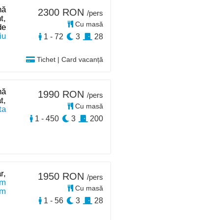
nă
2300 RON
/pers
t,
Cu masă
de
iu
1 - 72
3
28
Tichet | Card vacanță
nă
1990 RON
/pers
t,
Cu masă
ta
1 - 450
3
200
r,
1950 RON
/pers
km
Cu masă
km
1 - 56
3
28