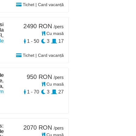
Tichet | Card vacanță
si
2490 RON
/pers
la
Cu masă
I,
le
1 - 50
3
17
Tichet | Card vacanță
de
950 RON
/pers
e,
Cu masă
a,
km
1 - 70
3
27
s:
2070 RON
/pers
de
Cu masă