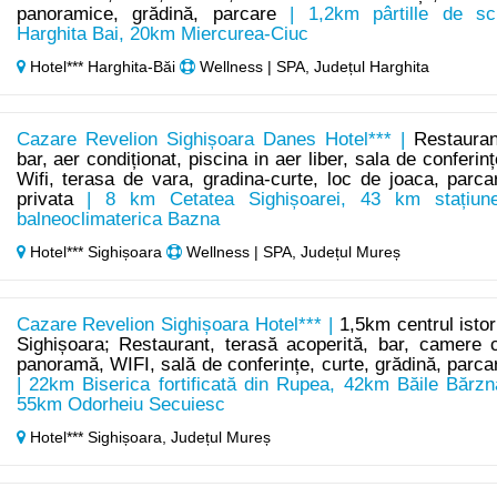
panoramice, grădină, parcare
| 1,2km pârtille de sc
Harghita Bai, 20km Miercurea-Ciuc
Hotel*** Harghita-Băi
Wellness | SPA, Județul Harghita
Cazare Revelion Sighișoara Danes Hotel*** |
Restauran
bar, aer condiționat, piscina in aer liber, sala de conferinț
Wifi, terasa de vara, gradina-curte, loc de joaca, parca
privata
| 8 km Cetatea Sighișoarei, 43 km stațiun
balneoclimaterica Bazna
Hotel*** Sighișoara
Wellness | SPA, Județul Mureș
Cazare Revelion Sighișoara Hotel*** |
1,5km centrul istor
Sighișoara; Restaurant, terasă acoperită, bar, camere 
panoramă, WIFI, sală de conferințe, curte, grădină, parca
| 22km Biserica fortificată din Rupea, 42km Băile Bărzn
55km Odorheiu Secuiesc
Hotel*** Sighișoara,
Județul Mureș