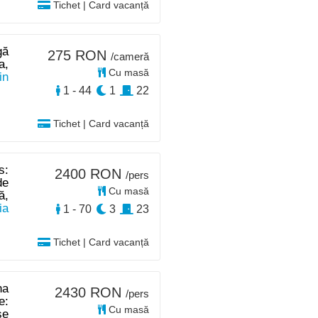
Tichet | Card vacanță
gă
275 RON
/cameră
a,
Cu masă
in
1 - 44
1
22
Tichet | Card vacanță
s:
2400 RON
/pers
de
Cu masă
ă,
ia
1 - 70
3
23
Tichet | Card vacanță
na
2430 RON
/pers
e:
Cu masă
se