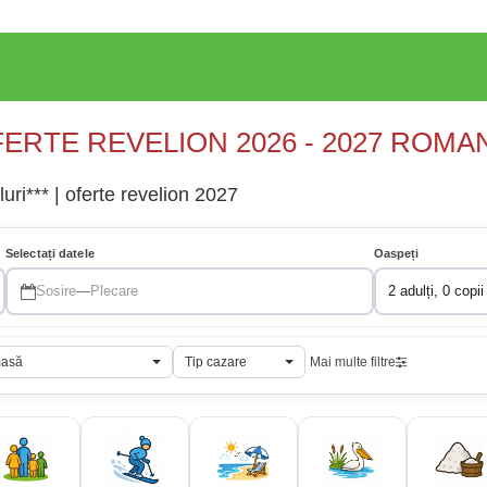
ERTE REVELION 2026 - 2027 ROMA
uri*** | oferte revelion 2027
Selectați datele
Oaspeți
Sosire
—
Plecare
2 adulți, 0 copii
masă
Tip cazare
Mai multe filtre