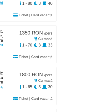
hi
1 - 80
3
40
Tichet | Card vacanță
t,
1350 RON
/pers
e,
Cu masă
re
ea
1 - 70
3
33
Tichet | Card vacanță
ic
1800 RON
/pers
cu
Cu masă
re
a,
1 - 65
3
30
Tichet | Card vacanță