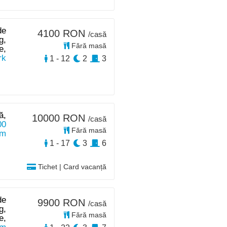
de
4100 RON
/casă
g,
Fără masă
e,
rk
1 - 12
2
3
ă,
10000 RON
/casă
00
Fără masă
km
1 - 17
3
6
Tichet | Card vacanță
de
9900 RON
/casă
g,
Fără masă
e,