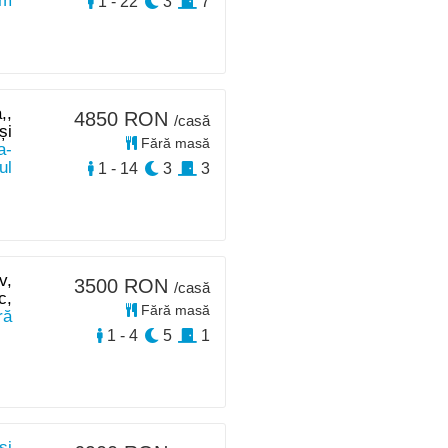
km
1 - 22
3
7
,,
4850 RON
/casă
și
Fără masă
a-
ul
1 - 14
3
3
v,
3500 RON
/casă
c,
Fără masă
ră
1 - 4
5
1
si