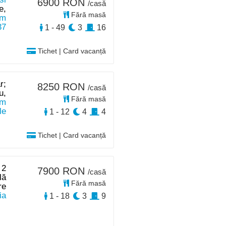
6900 RON
/casă
e,
Fără masă
km
37
1 - 49
3
16
Tichet | Card vacanță
r;
8250 RON
/casă
u,
Fără masă
km
le
1 - 12
4
4
Tichet | Card vacanță
 2
7900 RON
/casă
lă
Fără masă
re
ia
1 - 18
3
9