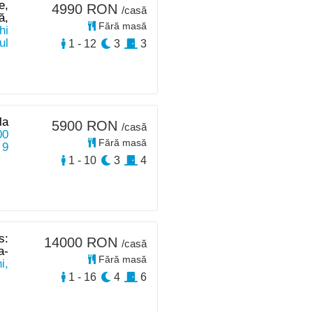
e,
4990 RON
/casă
ă,
Fără masă
hi
ul
1 - 12
3
3
la
5900 RON
/casă
00
Fără masă
 9
1 - 10
3
4
s:
14000 RON
/casă
a-
Fără masă
i,
1 - 16
4
6