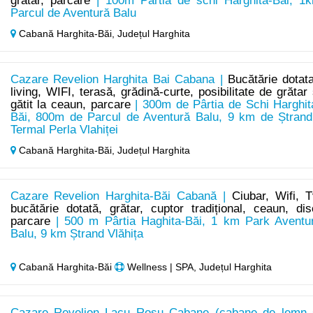
grătar, parcare
| 100m Pârtia de schi Harghita-Băi, 1
Parcul de Aventură Balu
Cabană Harghita-Băi,
Județul Harghita
Cazare Revelion Harghita Bai Cabana |
Bucătărie dotata
living, WIFI, terasă, grădină-curte, posibilitate de grătar 
gătit la ceaun, parcare
| 300m de Pârtia de Schi Harghit
Băi, 800m de Parcul de Aventură Balu, 9 km de Ștrand
Termal Perla Vlahiței
Cabană Harghita-Băi,
Județul Harghita
Cazare Revelion Harghita-Băi Cabană |
Ciubar, Wifi, T
bucătărie dotată, grătar, cuptor tradițional, ceaun, dis
parcare
| 500 m Pârtia Haghita-Băi, 1 km Park Aventu
Balu, 9 km Ștrand Vlăhița
Cabană Harghita-Băi
Wellness | SPA, Județul Harghita
Cazare Revelion Lacu Roșu Cabane (cabane de lemn 