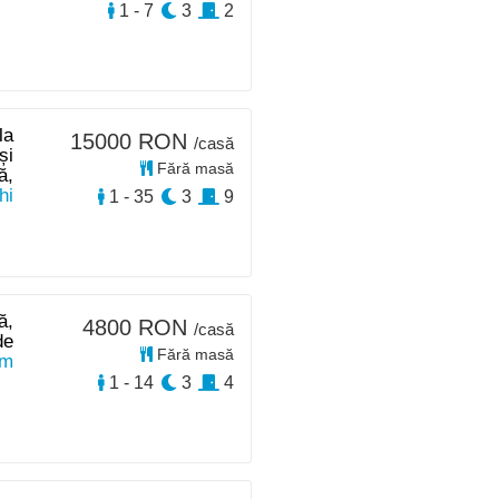
1 - 7
3
2
la
15000 RON
/casă
și
Fără masă
ă,
hi
1 - 35
3
9
ă,
4800 RON
/casă
de
Fără masă
 m
1 - 14
3
4