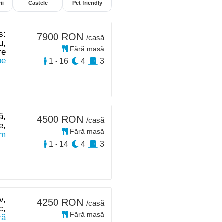
ii
Castele
Pet friendly
s:
7900 RON
/casă
u,
Fără masă
re
pe
1 - 16
4
3
ă,
4500 RON
/casă
e,
Fără masă
km
1 - 14
4
3
v,
4250 RON
/casă
c,
Fără masă
ră