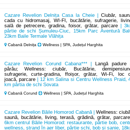
Cazare Revelion Delnița Casa la Cheie |
Ciubăr, saun
cada cu hidromasaj, WI-FI, bucătărie, sufragerie, livin
sală de petrecere, gradina, foisor, grătar, parcare
| 3
pârtie de schi Șumuleu-Ciuc, 15km Parc Aventură Bal
23km Baile Termale Vlăhița
Cabană Delnița
Wellness | SPA, Județul Harghita
Cazare Revelion Corund Cabana*** |
Langă padure 
pârâu; Wellness: ciubăr, Bucătărie, demipensiun
sufragerie, curte-gradina, ffoișor, grătar, Wi-Fi, loc 
joacă, parcare
| 12 km Salina si Centru Wellness Praid, 
km pârtia de schi Sovata
Cabană Corund
Wellness | SPA, Județul Harghita
Cazare Revelion Băile Homorod Cabană |
Wellness: ciubă
saună, bucătărie, living, terasă, grădină, grătar, parcar
6km centrul Băile Homorod: restaurante, pârtie bob, cent
wellness, ștrand în aer liber, pârtie schi, bob și sanie, 18