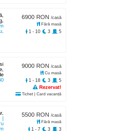
ă,
6900 RON
/casă
g,
Fără masă
km
u,
1 - 10
3
5
si
9000 RON
/casă
e,
Cu masă
de
40
1 - 18
3
5
Rezervat!
Tichet | Card vacanță
r,
5500 RON
/casă
e
|
Fără masă
ru
km
1 - 7
3
3