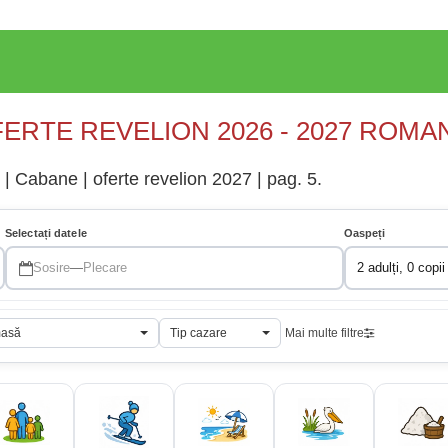
ERTE REVELION 2026 - 2027 ROMA
| Cabane | oferte revelion 2027 | pag. 5.
Selectați datele
Oaspeți
Sosire
—
Plecare
2 adulți, 0 copii
masă
Tip cazare
Mai multe filtre