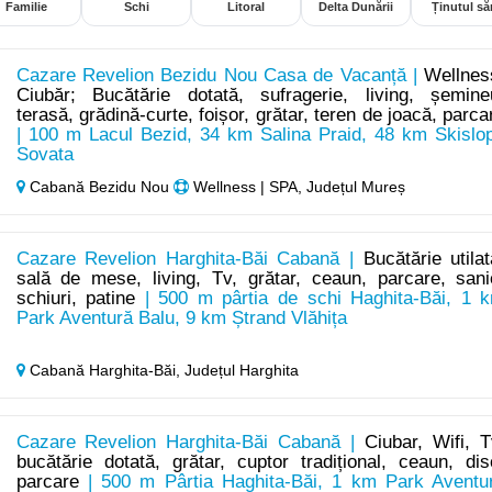
Familie
Schi
Litoral
Delta Dunării
Ținutul săr
Cazare Revelion Bezidu Nou Casa de Vacanță |
Wellnes
Ciubăr; Bucătărie dotată, sufragerie, living, șemine
terasă, grădină-curte, foișor, grătar, teren de joacă, parca
| 100 m Lacul Bezid, 34 km Salina Praid, 48 km Skislo
Sovata
Cabană Bezidu Nou
Wellness | SPA, Județul Mureș
Cazare Revelion Harghita-Băi Cabană |
Bucătărie utilat
sală de mese, living, Tv, grătar, ceaun, parcare, sani
schiuri, patine
| 500 m pârtia de schi Haghita-Băi, 1 
Park Aventură Balu, 9 km Ștrand Vlăhița
Cabană Harghita-Băi,
Județul Harghita
Cazare Revelion Harghita-Băi Cabană |
Ciubar, Wifi, T
bucătărie dotată, grătar, cuptor tradițional, ceaun, dis
parcare
| 500 m Pârtia Haghita-Băi, 1 km Park Aventu