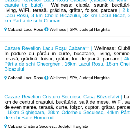
casute tip butoi) |
Wellness: ciubăr, saună; bucătări
living, WIFI, terasă, grădina, grătar, foișor, parcare
| 2 
Lacu Rosu, 3 km Cheile Bicazului, 32 km Lacul Bicaz, 
km Partia de schi Ciumani
Cabană Lacu Roșu
Wellness | SPA, Județul Harghita
Cazare Revelion Lacu Roșu Cabana** |
Wellness: Ciubă
În pădure cu pârâu in curte, bucătărie, living, șemine
terasă, grădină, foișor, grătar, loc de joacă, parcare
| 4
Pârtia de schi Gheorgheni, 16km Lacul Roșu, 18km Chei
Bicazului
Cabană Lacu Roșu
Wellness | SPA, Județul Harghita
Cazare Revelion Cristuru Secuiesc Casa Bözsefalvi |
La
km de centrul orașului, bucătărie, sală de mese, WiFi, sa
de evenimente, terasă, curte, foișor, cuptor, grătar, parca
| 18km Sighișoara, 28km Odorheiu Secuiesc, 44km Pârt
de schi Băile Homorod
Cabană Cristuru Secuiesc,
Județul Harghita