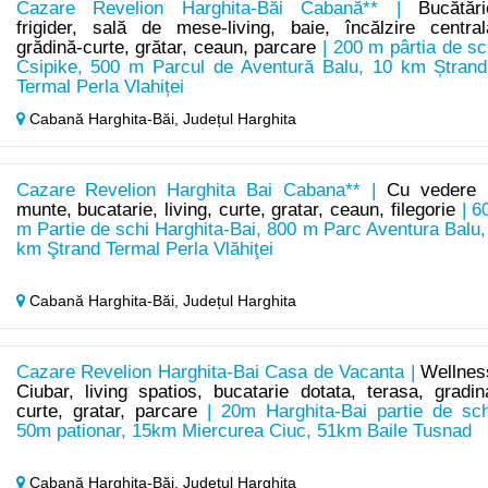
Cazare Revelion Harghita-Băi Cabană** |
Bucătări
frigider, sală de mese-living, baie, încălzire central
grădină-curte, grătar, ceaun, parcare
| 200 m pârtia de sc
Csipike, 500 m Parcul de Aventură Balu, 10 km Ștrand
Termal Perla Vlahiței
Cabană Harghita-Băi,
Județul Harghita
Cazare Revelion Harghita Bai Cabana** |
Cu vedere 
munte, bucatarie, living, curte, gratar, ceaun, filegorie
| 6
m Partie de schi Harghita-Bai, 800 m Parc Aventura Balu,
km Ştrand Termal Perla Vlăhiţei
Cabană Harghita-Băi,
Județul Harghita
Cazare Revelion Harghita-Bai Casa de Vacanta |
Wellnes
Ciubar, living spatios, bucatarie dotata, terasa, gradin
curte, gratar, parcare
| 20m Harghita-Bai partie de sch
50m pationar, 15km Miercurea Ciuc, 51km Baile Tusnad
Cabană Harghita-Băi,
Județul Harghita