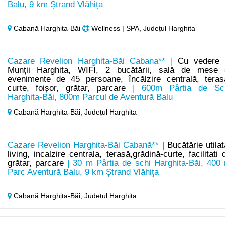
Balu, 9 km Ștrand Vlăhița
Cabană Harghita-Băi
Wellness | SPA, Județul Harghita
Cazare Revelion Harghita-Băi Cabana** |
Cu vedere 
Munții Harghita, WIFI, 2 bucătării, sală de mese 
evenimente de 45 persoane, încălzire centrală, teras
curte, foișor, grătar, parcare
| 600m Pârtia de Sc
Harghita-Băi, 800m Parcul de Aventură Balu
Cabană Harghita-Băi,
Județul Harghita
Cazare Revelion Harghita-Băi Cabană** |
Bucătărie utilat
living, incalzire centrala, terasă,grădină-curte, facilitati 
grătar, parcare
| 30 m Pârtia de schi Harghita-Băi, 400
Parc Aventură Balu, 9 km Ştrand Vlăhiţa
Cabană Harghita-Băi,
Județul Harghita