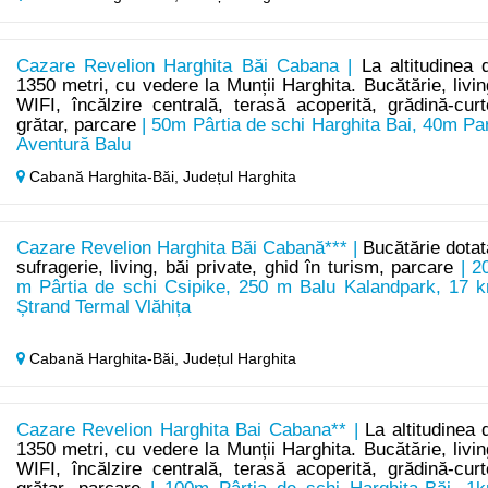
Cazare Revelion Harghita Băi Cabana |
La altitudinea 
1350 metri, cu vedere la Munții Harghita. Bucătărie, livin
WIFI, încălzire centrală, terasă acoperită, grădină-curt
grătar, parcare
| 50m Pârtia de schi Harghita Bai, 40m Pa
Aventură Balu
Cabană Harghita-Băi,
Județul Harghita
Cazare Revelion Harghita Băi Cabană*** |
Bucătărie dotat
sufragerie, living, băi private, ghid în turism, parcare
| 2
m Pârtia de schi Csipike, 250 m Balu Kalandpark, 17 
Ștrand Termal Vlăhița
Cabană Harghita-Băi,
Județul Harghita
Cazare Revelion Harghita Bai Cabana** |
La altitudinea 
1350 metri, cu vedere la Munții Harghita. Bucătărie, livin
WIFI, încălzire centrală, terasă acoperită, grădină-curt