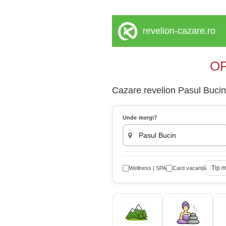
revelion-cazare.ro
OF
Cazare revelion Pasul Bucin 
Unde mergi?
Tip 
Wellness | SPA
Card vacanță