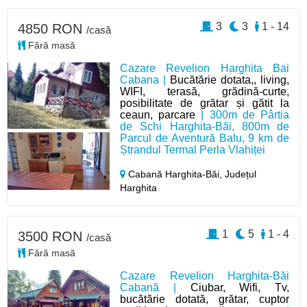
3
3
1 - 14
4850 RON
/casă
Fără masă
Cazare Revelion Harghita Bai
Cabana |
Bucătărie dotata,, living,
WIFI, terasă, grădină-curte,
posibilitate de grătar și gătit la
ceaun, parcare
| 300m de Pârtia
de Schi Harghita-Băi, 800m de
Parcul de Aventură Balu, 9 km de
Ștrandul Termal Perla Vlahiței
Cabană Harghita-Băi,
Județul
Harghita
1
5
1 - 4
3500 RON
/casă
Fără masă
Cazare Revelion Harghita-Băi
Cabană |
Ciubar, Wifi, Tv,
bucătărie dotată, grătar, cuptor