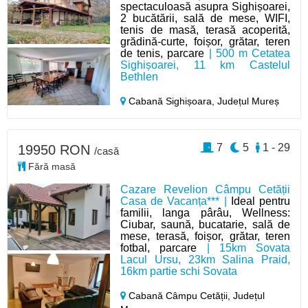
spectaculoasă asupra Sighișoarei,
2 bucătării, sală de mese, WIFI,
tenis de masă, terasă acoperită,
grădină-curte, foișor, grătar, teren
de tenis, parcare
| 500 m Cetatea
Sighișoarei, 11 km Castelul
Bethlen
Cabană Sighișoara,
Județul Mureș
7
5
1 - 29
19950 RON
/casă
Fără masă
Cazare Revelion Câmpu Cetății
Casa de Vacanța*** |
Ideal pentru
familii, langa pârâu, Wellness:
Ciubar, saună, bucatarie, sală de
mese, terasă, foișor, grătar, teren
fotbal, parcare
| 15km Sovata
Lacul Ursu, 23km Salina Praid,
16km partie schi Sovata
Cabană Câmpu Cetății,
Județul