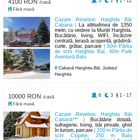
3
2
1 - 12
4100 RON
/casă
Fără masă
Cazare Revelion Harghita Băi
Cabana |
La altitudinea de 1350
metri, cu vedere la Munții Harghita.
Bucătărie, living, WIFI, încălzire
centrală, terasă acoperită, grădină-
curte, grătar, parcare
| 50m Pârtia
de schi Harghita Bai, 40m Park
Aventură Balu
Cabană Harghita-Băi,
Județul
Harghita
6
3
1 - 17
10000 RON
/casă
Fără masă
Cazare Revelion Harghita Băi
Cabană*** |
Bucătărie dotată,
sufragerie, living, băi private, ghid
în turism, parcare
| 200 m Pârtia de
schi Csipike, 250 m Balu