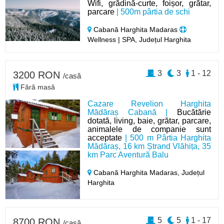
Wifi, grădină-curte, foișor, grătar,
parcare
| 500m pârtia de schi
Cabană Harghita Madaras
Wellness | SPA, Județul Harghita
3
3
1 - 12
3200 RON
/casă
Fără masă
Cazare Revelion Harghita
Mădăraș Cabană |
Bucătărie
dotată, living, baie, grătar, parcare,
animalele de companie sunt
acceptate
| 500 m Pârtia Harghita
Mădăraș, 16 km Ștrand Vlăhița, 35
km Parc Aventură Balu
Cabană Harghita Madaras,
Județul
Harghita
5
5
1 - 17
8700 RON
/casă