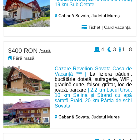
19 km Sub Cetate
Cabană Sovata,
Județul Mureș
Tichet | Card vacanță
4
3
1 - 8
3400 RON
/casă
Fără masă
Cazare Revelion Sovata Casa de
Vacanță *** |
La liziera pădurii,
bucătărie dotată, sufragerie, WIFI,
grădină-curte, foișor, grătar, loc de
joacă, parcare
| 2,2 km Lacul Ursu,
10 km Salina și Ștrand cu apă
sărată Praid, 20 km Pârtia de schi
Sovata
Cabană Sovata,
Județul Mureș