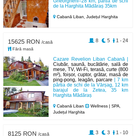
Gheorgheni–28 km, pârtia de schi
de la Harghita Mădăraș 35km
Cabană Liban,
Județul Harghita
8
5
1 - 24
15625 RON
/casă
Fără masă
Cazare Revelion Liban Cabană |
Ciubăr, saună, bucătărie, sală de
mese, TV, Wi-Fi, terasă, curte (800
m²), foișor, cuptor, grătar, masă de
ping-pong, leagăn, parcare
| 7 km
pârtia de schi de la Vărșag, 12 km
barajul de la Zetea, 35 km
Harghita Mădăraș
Cabană Liban
Wellness | SPA,
Județul Harghita
3
3
1 - 10
8125 RON
/casă