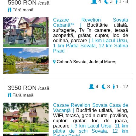
4
3
1 - 8
5900 RON
/casă
Fără masă
Cazare Revelion Sovata
Cabană** |
Bucătărie utilată,
sufragerie, Tv în camere, terasă
acoperită, grătar, cuptor, loc de
odihnă, parcare
| 1 km Lacul Ursu,
1 km Pârtia Sovata, 12 km Salina
Praid
Cabană Sovata,
Județul Mureș
4
3
1 - 12
3950 RON
/casă
Fără masă
Cazare Revelion Sovata Casa de
Vacanță |
Bucătărie utilată, living,
WIFI, terasă, gradin-curte, pavilion,
cuptor, grătar, loc de joacă,
parcare
| 3 km Lacul Ursu, 11 km
pârtia de schi Sovata, 12 km