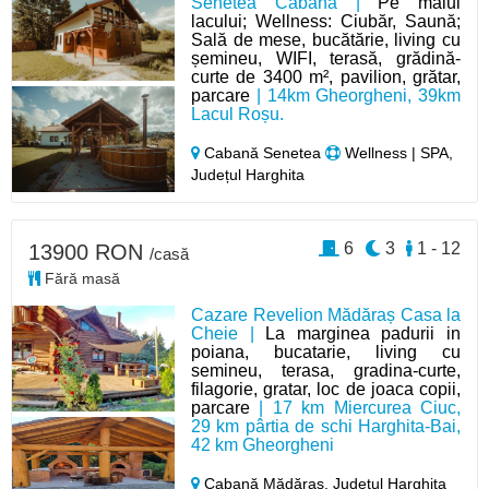
Senetea Cabană |
Pe malul
lacului; Wellness: Ciubăr, Saună;
Sală de mese, bucătărie, living cu
șemineu, WIFI, terasă, grădină-
curte de 3400 m², pavilion, grătar,
parcare
| 14km Gheorgheni, 39km
Lacul Roșu.
Cabană Senetea
Wellness | SPA,
Județul Harghita
6
3
1 - 12
13900 RON
/casă
Fără masă
Cazare Revelion Mădăraș Casa la
Cheie |
La marginea padurii in
poiana, bucatarie, living cu
semineu, terasa, gradina-curte,
filagorie, gratar, loc de joaca copii,
parcare
| 17 km Miercurea Ciuc,
29 km pârtia de schi Harghita-Bai,
42 km Gheorgheni
Cabană Mădăraș,
Județul Harghita