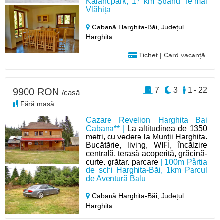
Kalandpark, 17 km Ștrand Termal
Vlăhița
Cabană Harghita-Băi,
Județul
Harghita
Tichet | Card vacanță
7
3
1 - 22
9900 RON
/casă
Fără masă
Cazare Revelion Harghita Bai
Cabana** |
La altitudinea de 1350
metri, cu vedere la Munții Harghita.
Bucătărie, living, WIFI, încălzire
centrală, terasă acoperită, grădină-
curte, grătar, parcare
| 100m Pârtia
de schi Harghita-Băi, 1km Parcul
de Aventură Balu
Cabană Harghita-Băi,
Județul
Harghita