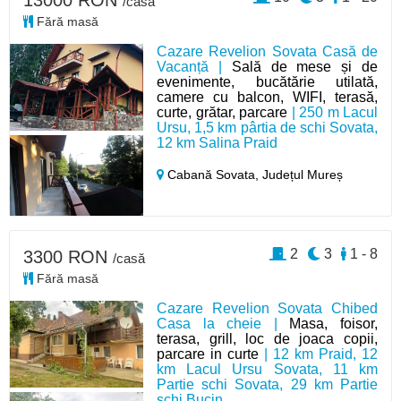
13000 RON
/casă
Fără masă
Cazare Revelion Sovata Casă de
Vacanță |
Sală de mese și de
evenimente, bucătărie utilată,
camere cu balcon, WIFI, terasă,
curte, grătar, parcare
| 250 m Lacul
Ursu, 1,5 km pârtia de schi Sovata,
12 km Salina Praid
Cabană Sovata,
Județul Mureș
2
3
1 - 8
3300 RON
/casă
Fără masă
Cazare Revelion Sovata Chibed
Casa la cheie |
Masa, foisor,
terasa, grill, loc de joaca copii,
parcare in curte
| 12 km Praid, 12
km Lacul Ursu Sovata, 11 km
Partie schi Sovata, 29 km Partie
schi Bucin