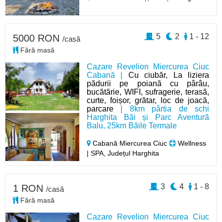
5
2
1 - 12
5000 RON
/casă
Fără masă
Cazare Revelion Miercurea Ciuc
Cabană |
Cu ciubăr, La liziera
pădurii pe poiană cu pârâu,
bucătărie, WIFI, sufragerie, terasă,
curte, foișor, grătar, loc de joacă,
parcare
| 8km pârtia de schi
Harghita Băi și Parc Aventură
Balu, 25km Băile Termale
Cabană Miercurea Ciuc
Wellness
| SPA, Județul Harghita
3
4
1 - 8
1 RON
/casă
Fără masă
Cazare Revelion Miercurea Ciuc