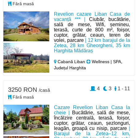
Fără masă
Revelion cazare Liban Casa de
vacanță *** |
Ciubăr, bucătărie,
sală de mese, Wifi, șemineu,
terasă, curte de 800 m², foișor,
cuptor, grătar, ceaun, teren de
volei, parcare
| 12 km barajul de la
Zetea, 28 km Gheorgheni, 35 km
Harghita Mădăraș
Cabană Liban
Wellness | SPA,
Județul Harghita
4
3
1 - 11
3250 RON
/casă
Fără masă
Cazare Revelion Liban Casa la
cheie |
Bucătărie, sală de mese,
încălzire centrală, terasă, foișor,
cuptor, grătar, ceaun, șezlonguri,
leagăn, groapă cu nisip, parcare
|
Barajul de la Zetea–12 km,