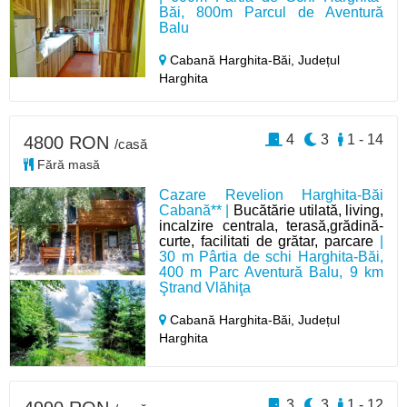
Băi, 800m Parcul de Aventură
Balu
Cabană Harghita-Băi,
Județul
Harghita
4
3
1 - 14
4800 RON
/casă
Fără masă
Cazare Revelion Harghita-Băi
Cabană** |
Bucătărie utilată, living,
incalzire centrala, terasă,grădină-
curte, facilitati de grătar, parcare
|
30 m Pârtia de schi Harghita-Băi,
400 m Parc Aventură Balu, 9 km
Ştrand Vlăhiţa
Cabană Harghita-Băi,
Județul
Harghita
3
3
1 - 12