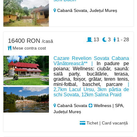
Cabană Sovata,
Județul Mureș
13
3
1 - 28
16400 RON
/casă
Mese contra cost
Cazare Revelion Sovata Cabana
Vânătorească** |
In padure pe
poiana; Wellness: ciubăr, saună:
sală party, bucătărie, terasa,
gradina, foișor, grătar, teren tenis,
mini-fotbal, baschet, parcare
|
2,7km Lacul Ursu, 3km pârtia de
schi Sovata, 12km Salina Praid
Cabană Sovata
Wellness | SPA,
Județul Mureș
Tichet | Card vacanță