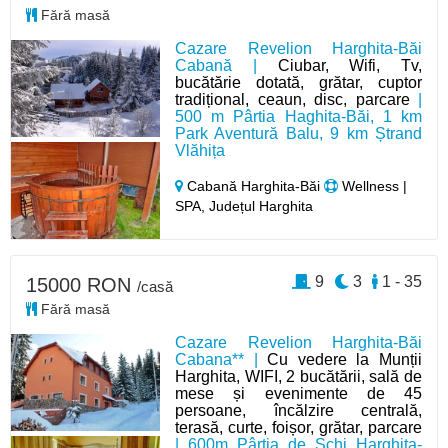
Fără masă
Cazare Revelion Harghita-Băi
Cabană |
Ciubar, Wifi, Tv,
bucătărie dotată, grătar, cuptor
tradițional, ceaun, disc, parcare
|
500 m Pârtia Haghita-Băi, 1 km
Park Aventură Balu, 9 km Ștrand
Vlăhița
Cabană Harghita-Băi
Wellness |
SPA, Județul Harghita
9
3
1 - 35
15000 RON
/casă
Fără masă
Cazare Revelion Harghita-Băi
Cabana** |
Cu vedere la Munții
Harghita, WIFI, 2 bucătării, sală de
mese și evenimente de 45
persoane, încălzire centrală,
terasă, curte, foișor, grătar, parcare
| 600m Pârtia de Schi Harghita-