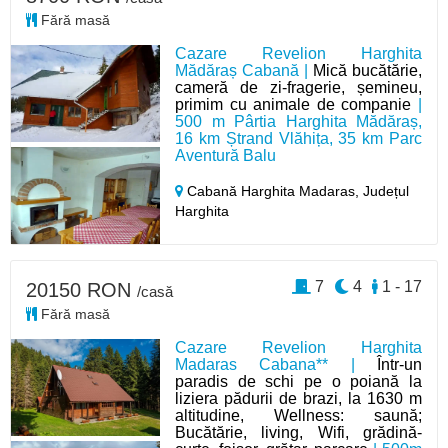
Fără masă
Cazare Revelion Harghita
Mădăraș Cabană |
Mică bucătărie,
cameră de zi-fragerie, șemineu,
primim cu animale de companie
|
500 m Pârtia Harghita Mădăraș,
16 km Ștrand Vlăhița, 35 km Parc
Aventură Balu
Cabană Harghita Madaras,
Județul
Harghita
7
4
1 - 17
20150 RON
/casă
Fără masă
Cazare Revelion Harghita
Madaras Cabana** |
Într-un
paradis de schi pe o poiană la
liziera pădurii de brazi, la 1630 m
altitudine, Wellness: saună;
Bucătărie, living, Wifi, grădină-