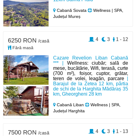
Cabană Sovata
Wellness | SPA,
Județul Mureș
4
3
1 - 12
6250 RON
/casă
Fără masă
Cazare Revelion Liban Cabană
*** |
Wellness: ciubăr; sală de
mese, bucătărie, Wifi, terasă, curte
(700 m²), foișor, cuptor, grătar,
teren de volei, leagăn, parcare
|
Barajul de la Zetea 12 km, pârtia
de schi de la Harghita Mădăraș 35
km, Gheorgheni 28 km
Cabană Liban
Wellness | SPA,
Județul Harghita
4
3
1 - 13
7500 RON
/casă