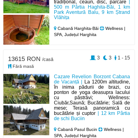
tradițional, ceaun, disc, parcare
|
500 m Pârtia Haghita-Băi, 1 km
Park Aventură Balu, 9 km Ștrand
Vlăhița
Cabană Harghita-Băi
Wellness |
SPA, Județul Harghita
3
3
1 - 15
13615 RON
/casă
Fără masă
Cazare Revelion Borzont Cabana
de Vacanță |
La 1200m altitudine,
în inima pădurii de brazi, cu
ponton de yoga deasupra lacului
cu păstrăvi; Wellness:
Ciubăr,Saună; Bucătărie; Sală de
mese; Terasă panoramică cu
bucătărie și cuptor
| 12 km Pârtia
de schi Buciin
Cabană Pasul Bucin
Wellness |
SPA, Județul Harghita