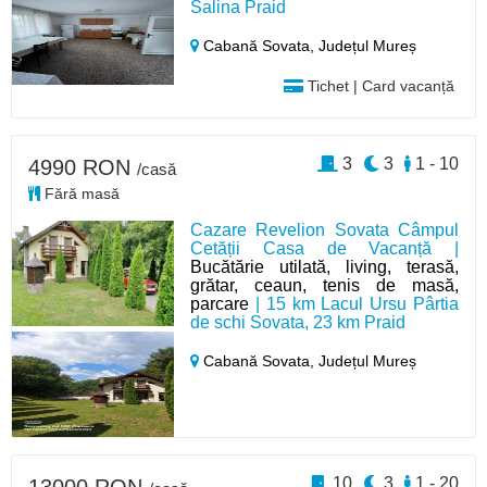
Salina Praid
Cabană Sovata,
Județul Mureș
Tichet | Card vacanță
3
3
1 - 10
4990 RON
/casă
Fără masă
Cazare Revelion Sovata Câmpul
Cetății Casa de Vacanță |
Bucătărie utilată, living, terasă,
grătar, ceaun, tenis de masă,
parcare
| 15 km Lacul Ursu Pârtia
de schi Sovata, 23 km Praid
Cabană Sovata,
Județul Mureș
10
3
1 - 20