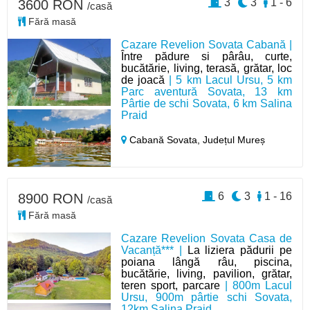
3
3
1 - 6
3600 RON
/casă
Fără masă
Cazare Revelion Sovata Cabană |
Între pădure si pârâu, curte,
bucătărie, living, terasă, grătar, loc
de joacă
| 5 km Lacul Ursu, 5 km
Parc aventură Sovata, 13 km
Pârtie de schi Sovata, 6 km Salina
Praid
Cabană Sovata,
Județul Mureș
6
3
1 - 16
8900 RON
/casă
Fără masă
Cazare Revelion Sovata Casa de
Vacanță*** |
La liziera pădurii pe
poiana lângă râu, piscina,
bucătărie, living, pavilion, grătar,
teren sport, parcare
| 800m Lacul
Ursu, 900m pârtie schi Sovata,
12km Salina Praid