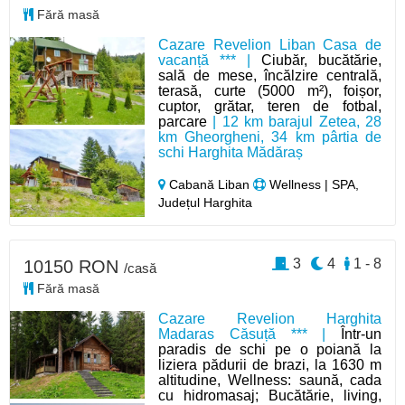
Fără masă
Cazare Revelion Liban Casa de
vacanță *** |
Ciubăr, bucătărie,
sală de mese, încălzire centrală,
terasă, curte (5000 m²), foișor,
cuptor, grătar, teren de fotbal,
parcare
| 12 km barajul Zetea, 28
km Gheorgheni, 34 km pârtia de
schi Harghita Mădăraș
Cabană Liban
Wellness | SPA,
Județul Harghita
3
4
1 - 8
10150 RON
/casă
Fără masă
Cazare Revelion Harghita
Madaras Căsuță *** |
Într-un
paradis de schi pe o poiană la
liziera pădurii de brazi, la 1630 m
altitudine, Wellness: saună, cada
cu hidromasaj; Bucătărie, living,