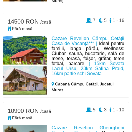
Mureș
7
5
1 - 16
14500 RON
/casă
Fără masă
Cazare Revelion Câmpu Cetății
Casa de Vacanță*** |
Ideal pentru
familii, langa pârâu, Wellness:
Ciubar, saună, bucatarie, sală de
mese, terasă, foișor, grătar, teren
fotbal, parcare
| 15km Sovata
Lacul Ursu, 23km Salina Praid,
16km partie schi Sovata
Cabană Câmpu Cetății,
Județul
Mureș
5
3
1 - 10
10900 RON
/casă
Fără masă
Cazare Revelion Gheorgheni