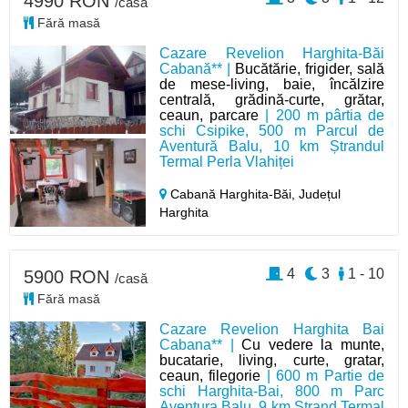
4990 RON
/casă
Fără masă
Cazare Revelion Harghita-Băi
Cabană** |
Bucătărie, frigider, sală
de mese-living, baie, încălzire
centrală, grădină-curte, grătar,
ceaun, parcare
| 200 m pârtia de
schi Csipike, 500 m Parcul de
Aventură Balu, 10 km Ștrandul
Termal Perla Vlahiței
Cabană Harghita-Băi,
Județul
Harghita
4
3
1 - 10
5900 RON
/casă
Fără masă
Cazare Revelion Harghita Bai
Cabana** |
Cu vedere la munte,
bucatarie, living, curte, gratar,
ceaun, filegorie
| 600 m Partie de
schi Harghita-Bai, 800 m Parc
Aventura Balu, 9 km Ştrand Termal