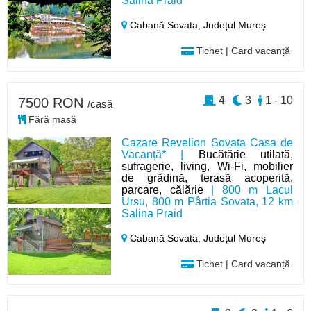
Salina Praid
Cabană Sovata,
Județul Mureș
Tichet | Card vacanță
4
3
1 - 10
7500 RON
/casă
Fără masă
Cazare Revelion Sovata Casa de
Vacanță* |
Bucătărie utilată,
sufragerie, living, Wi-Fi, mobilier
de grădină, terasă acoperită,
parcare, călărie
| 800 m Lacul
Ursu, 800 m Pârtia Sovata, 12 km
Salina Praid
Cabană Sovata,
Județul Mureș
Tichet | Card vacanță