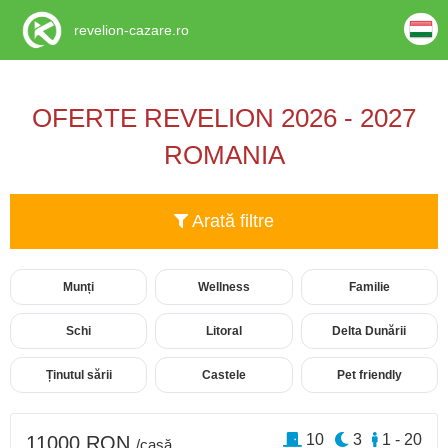
revelion-cazare.ro
OFERTE REVELION 2026 - 2027
ROMANIA
Arată filtre
Munți
Wellness
Familie
Schi
Litoral
Delta Dunării
Ținutul sării
Castele
Pet friendly
10
3
1 - 20
11000 RON
/casă