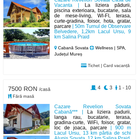
Vacanta |
La liziera pădurii,
piscina exterioara, bucatarie, sala
de mese-living, WI-FI, terasa,
curte-gradina, foisor, hota, gratar,
parcare
| 50m Turnul de Observare
Belvedere, 1,2km Lacul Ursu, 9
km Salina Praid
Cabană Sovata
Wellness | SPA,
Județul Mureș
Tichet | Card vacanță
4
3
1 - 10
7500 RON
/casă
Fără masă
Cazare Revelion Sovata
Cabană*** |
La liziera padurii,
langa rau, bucatarie, terasa,
gradina-curte, WiFi, foisor, gratar,
loc de joaca, parcare
| 900 m
Lacul Ursu, 13 km pârtia de schi
Alunis Sovata, 12 km Salina Praid,