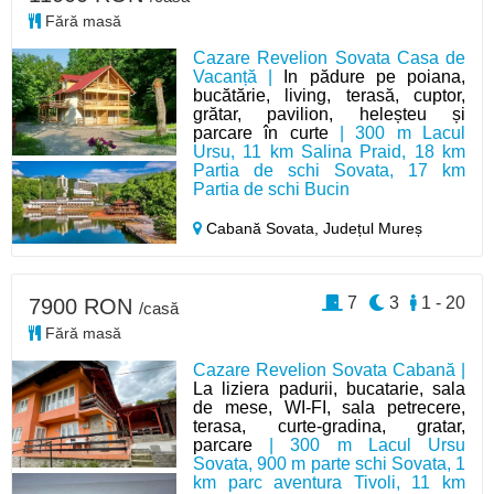
Fără masă
Cazare Revelion Sovata Casa de
Vacanță |
In pădure pe poiana,
bucătărie, living, terasă, cuptor,
grătar, pavilion, heleșteu și
parcare în curte
| 300 m Lacul
Ursu, 11 km Salina Praid, 18 km
Partia de schi Sovata, 17 km
Partia de schi Bucin
Cabană Sovata,
Județul Mureș
7
3
1 - 20
7900 RON
/casă
Fără masă
Cazare Revelion Sovata Cabană |
La liziera padurii, bucatarie, sala
de mese, WI-FI, sala petrecere,
terasa, curte-gradina, gratar,
parcare
| 300 m Lacul Ursu
Sovata, 900 m parte schi Sovata, 1
km parc aventura Tivoli, 11 km