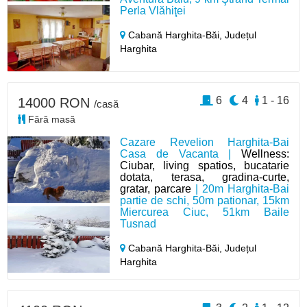
Perla Vlăhiţei
Cabană Harghita-Băi,
Județul
Harghita
6
4
1 - 16
14000 RON
/casă
Fără masă
Cazare Revelion Harghita-Bai
Casa de Vacanta |
Wellness:
Ciubar, living spatios, bucatarie
dotata, terasa, gradina-curte,
gratar, parcare
| 20m Harghita-Bai
partie de schi, 50m pationar, 15km
Miercurea Ciuc, 51km Baile
Tusnad
Cabană Harghita-Băi,
Județul
Harghita