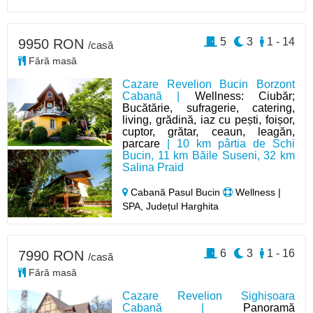
5
3
1 - 14
9950 RON
/casă
Fără masă
Cazare Revelion Bucin Borzont
Cabană |
Wellness: Ciubăr;
Bucătărie, sufragerie, catering,
living, grădină, iaz cu pești, foișor,
cuptor, grătar, ceaun, leagăn,
parcare
| 10 km pârtia de Schi
Bucin, 11 km Băile Suseni, 32 km
Salina Praid
Cabană Pasul Bucin
Wellness |
SPA, Județul Harghita
6
3
1 - 16
7990 RON
/casă
Fără masă
Cazare Revelion Sighișoara
Cabană |
Panoramă