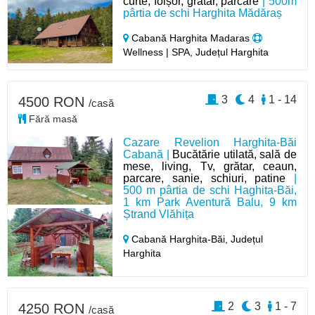
curte, foișor, grătar, parcare
| 500m
pârtia de schi Harghita Mădăraș
Cabană Harghita Madaras
Wellness | SPA, Județul Harghita
3
4
1 - 14
4500 RON
/casă
Fără masă
Cazare Revelion Harghita-Băi
Cabană |
Bucătărie utilată, sală de
mese, living, Tv, grătar, ceaun,
parcare, sanie, schiuri, patine
|
500 m pârtia de schi Haghita-Băi,
1 km Park Aventură Balu, 9 km
Ștrand Vlăhița
Cabană Harghita-Băi,
Județul
Harghita
2
3
1 - 7
4250 RON
/casă