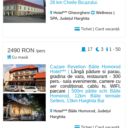
26 km Cheile Bicazului.
Hotel*** Gheorgheni
Wellness |
SPA, Județul Harghita
Tichet | Card vacanță
17
3
1 - 50
2490 RON
/pers
Cu masă
Cazare Revelion Băile Homorod
Hotel*** |
Lângă pădure si parau,
gradina de vara, restaurant - 300
pers.- sala evenimente, camere cu
aer condiționat, cablu tv, WIFI,
parcare
| 500m pârtie schi Băile
Homorod, 12km Băile termale
Selters, 13km Harghita Bai
Hotel*** Băile Homorod,
Județul
Harghita
Tichet | Card vacanță