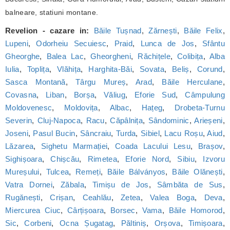
balneare, statiuni montane.
Revelion - cazare in:
Băile Tușnad
,
Zărnești
,
Băile Felix
,
Lupeni
,
Odorheiu Secuiesc
,
Praid
,
Lunca de Jos
,
Sfântu
Gheorghe
,
Balea Lac
,
Gheorgheni
,
Răchițele
,
Colibița
,
Alba
Iulia
,
Toplița
,
Vlăhița
,
Harghita-Băi
,
Sovata
,
Beliș
,
Corund
,
Sasca Montană
,
Târgu Mureș
,
Arad
,
Băile Herculane
,
Covasna
,
Liban
,
Borșa
,
Văliug
,
Eforie Sud
,
Câmpulung
Moldovenesc
,
Moldovița
,
Albac
,
Hațeg
,
Drobeta-Turnu
Severin
,
Cluj-Napoca
,
Racu
,
Căpâlnița
,
Sândominic
,
Arieșeni
,
Joseni
,
Pasul Bucin
,
Sâncraiu
,
Turda
,
Sibiel
,
Lacu Roșu
,
Aiud
,
Lăzarea
,
Sighetu Marmației
,
Coada Lacului Lesu
,
Brașov
,
Sighișoara
,
Chișcău
,
Rimetea
,
Eforie Nord
,
Sibiu
,
Izvoru
Mureșului
,
Tulcea
,
Remeți
,
Băile Bálványos
,
Băile Olănești
,
Vatra Dornei
,
Zăbala
,
Timișu de Jos
,
Sâmbăta de Sus
,
Rugănești
,
Crișan
,
Ceahlău
,
Zetea
,
Valea Boga
,
Deva
,
Miercurea Ciuc
,
Cârțișoara
,
Borsec
,
Vama
,
Băile Homorod
,
Sic
,
Corbeni
,
Ocna Șugatag
,
Păltiniș
,
Orșova
,
Timișoara
,