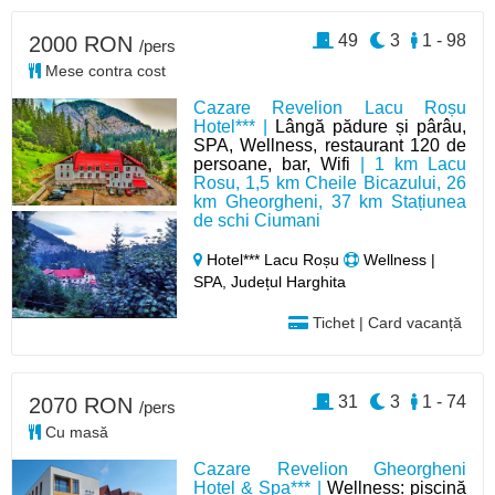
49
3
1 - 98
2000 RON
/pers
Mese contra cost
Cazare Revelion Lacu Roșu
Hotel*** |
Lângă pădure și pârâu,
SPA, Wellness, restaurant 120 de
persoane, bar, Wifi
| 1 km Lacu
Rosu, 1,5 km Cheile Bicazului, 26
km Gheorgheni, 37 km Stațiunea
de schi Ciumani
Hotel*** Lacu Roșu
Wellness |
SPA, Județul Harghita
Tichet | Card vacanță
31
3
1 - 74
2070 RON
/pers
Cu masă
Cazare Revelion Gheorgheni
Hotel & Spa*** |
Wellness: piscină