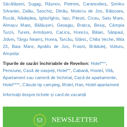
Săcălășeni
,
Șugag
,
Râșnov
,
Pietreni
,
Caransebeș
,
Șimleu
Silvaniei
,
Zalău
,
Saschiz
,
Ditrău
,
Moieciu de Jos
,
Băișoara
,
Rucăr
,
Nădejdea
,
Ighiu/Ighìo
,
Iași
,
Pitești
,
Ciceu
,
Satu Mare
,
Almașu Mare
,
Bălăușeri
,
Geoagiu
,
Bratca
,
Beiuș
,
Câmpia
Turzii
,
Tureni
,
Armășeni
,
Cacica
,
Horezu
,
Bălan
,
Sânpaul
,
Jidvei
,
Târgu Neamț
,
Horea
,
Tarcău
,
Slănic
,
Chilia Veche
,
Mila
23
,
Baia Mare
,
Apoldu de Jos
,
Frasin
,
Brăduleț
,
Vulturu
,
Ampoița
Tipurile de cazări închiriabile de Revelion:
Hotel***
,
Pensiune
,
Casă de oaspeți
,
Hotel**
,
Cabană
,
Hostel
,
Vilă
,
Apartament sau cameră de închiriat
,
Casă de apartamente
,
Hotel****
,
Căsuțe tip camping
,
Motel
,
Han
,
Hotel-apartament
Informații despre tichete și card de vacanță
NEWSLETTER