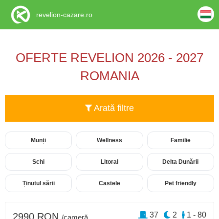
revelion-cazare.ro
OFERTE REVELION 2026 - 2027
ROMANIA
Arată filtre
Munți
Wellness
Familie
Schi
Litoral
Delta Dunării
Ținutul sării
Castele
Pet friendly
37
2
1 - 80
2990 RON
/cameră