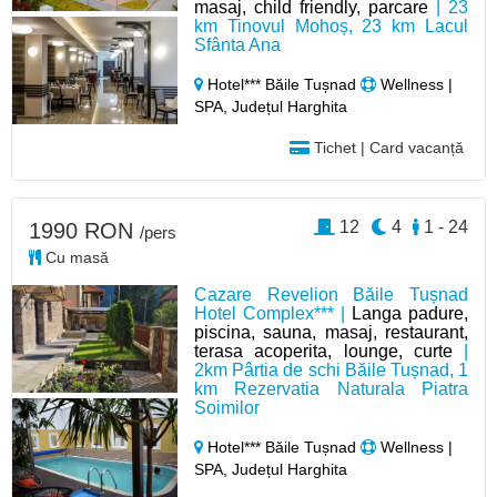
masaj, child friendly, parcare
| 23
km Tinovul Mohoș, 23 km Lacul
Sfânta Ana
Hotel*** Băile Tușnad
Wellness |
SPA, Județul Harghita
Tichet | Card vacanță
12
4
1 - 24
1990 RON
/pers
Cu masă
Cazare Revelion Băile Tușnad
Hotel Complex*** |
Langa padure,
piscina, sauna, masaj, restaurant,
terasa acoperita, lounge, curte
|
2km Pârtia de schi Băile Tușnad, 1
km Rezervatia Naturala Piatra
Soimilor
Hotel*** Băile Tușnad
Wellness |
SPA, Județul Harghita