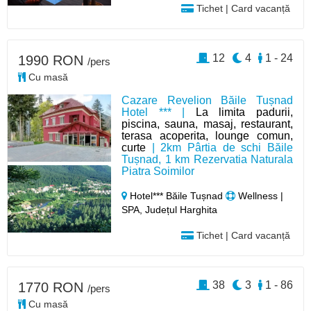
Tichet | Card vacanță
12
4
1 - 24
1990 RON
/pers
Cu masă
Cazare Revelion Băile Tușnad
Hotel *** |
La limita padurii,
piscina, sauna, masaj, restaurant,
terasa acoperita, lounge comun,
curte
| 2km Pârtia de schi Băile
Tușnad, 1 km Rezervatia Naturala
Piatra Soimilor
Hotel*** Băile Tușnad
Wellness |
SPA, Județul Harghita
Tichet | Card vacanță
38
3
1 - 86
1770 RON
/pers
Cu masă