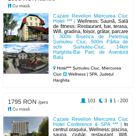
Cu masă
Cazare Revelion Miercurea Ciuc
Hotel *** |
Wellness: Saună, Sală
de fitness; Restaurant, bar, terasa,
Wifi, gradina, foișor, grătar, parcare
| 300m Biserica de Pelerinaj
Șumuleu Ciuc, 500m Pârtia de
schi Șumuleu-Ciuc, 14km
Harghita-Bai Parc de Aventură
Balu
Hotel*** Șumuleu Ciuc, Miercurea
Ciuc
Wellness | SPA, Județul
Harghita
101
3
1 - 200
1795 RON
/pers
Cu masă
Cazare Revelion Miercurea Ciuc
Hotel Conference & SPA *** |
In
centrul orașului, Wellness: piscina,
sauna, ciubăr, restaurant, Wifi,