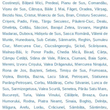
Costinești
,
Bățanii Mici
,
Predeal
,
Pianu de Sus
,
Comandău
,
Vișeu de Sus
,
Cătrușa
,
Băile 1 Mai
,
Făget
,
Oradea
,
Vărșag
,
Bezidu Nou
,
Cristur
,
Moieciu de Sus
,
Bran
,
Cristuru Secuiesc
,
Crișeni
,
Padis
,
Finiș
,
Târgu Secuiesc
,
Păuleni-Ciuc
,
Dealu
,
Ghelința
,
Coltău
,
Săsciori
,
Barajul Zetea
,
Izvoare
,
Harghita
Madaras
,
Dubova
,
Hidișelu de Sus
,
Sasca Română
,
Vălenii de
Munte
,
Hunedoara
,
Sub Cetate
,
Sânmartin
,
Reghin
,
Șumuleu
Ciuc, Miercurea Ciuc
,
Ciucsângeorgiu
,
Șiclod
,
Scărișoara
,
Malnaș-Băi
,
Ic Ponor Padis
,
Chedia Mică
,
Bixad
,
Cârța
,
Câmpu Cetății
,
Stâna de Vale
,
Rânca
,
Ciumani
,
Baia Sprie
,
Mereni
,
Izvoru Crișului
,
Valea Drăganului
,
Miercurea Nirajului
,
Rona de Jos
,
Bușteni
,
Sebeș
,
Timișu de Sus
,
Frumoasa
,
Viștea
,
Bistrița
,
Bazna
,
Lacu Sărat
,
Petroșani
,
Statiunea
Parâng-Petroșani
,
Corbu
,
Mădăraș
,
Cehu Silvaniei
,
Lunca de
Sus
,
Sarmizegetusa
,
Valea Scurtă
,
Senetea
,
Pârâu Satu Mare
,
București
,
Turia
,
Valea Vinului
,
Călățele
,
Breaza
,
Gura
Humorului
,
Rodna
,
Piatra Neamț
,
Sinaia
,
Boghiș
,
Delnița
,
Măgura
,
Arefu
,
Lorău
,
Crăciunel
,
Sâmbăta
,
Sântimbru
,