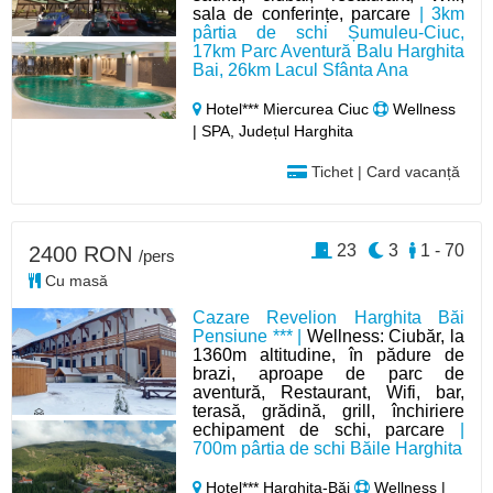
sala de conferințe, parcare
| 3km
pârtia de schi Șumuleu-Ciuc,
17km Parc Aventură Balu Harghita
Bai, 26km Lacul Sfânta Ana
Hotel*** Miercurea Ciuc
Wellness
| SPA, Județul Harghita
Tichet | Card vacanță
23
3
1 - 70
2400 RON
/pers
Cu masă
Cazare Revelion Harghita Băi
Pensiune *** |
Wellness: Ciubăr, la
1360m altitudine, în pădure de
brazi, aproape de parc de
aventură, Restaurant, Wifi, bar,
terasă, grădină, grill, închiriere
echipament de schi, parcare
|
700m pârtia de schi Băile Harghita
Hotel*** Harghita-Băi
Wellness |