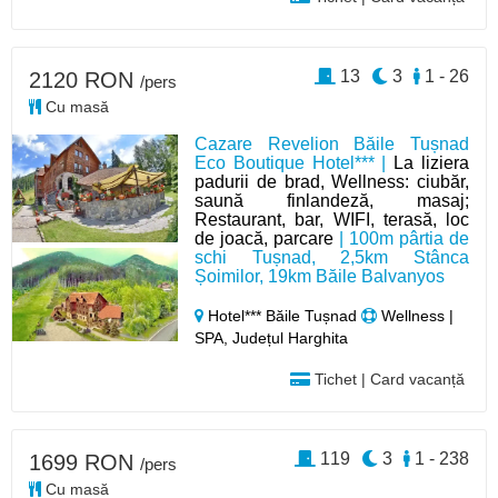
13
3
1 - 26
2120 RON
/pers
Cu masă
Cazare Revelion Băile Tușnad
Eco Boutique Hotel*** |
La liziera
padurii de brad, Wellness: ciubăr,
saună finlandeză, masaj;
Restaurant, bar, WIFI, terasă, loc
de joacă, parcare
| 100m pârtia de
schi Tușnad, 2,5km Stânca
Șoimilor, 19km Băile Balvanyos
Hotel*** Băile Tușnad
Wellness |
SPA, Județul Harghita
Tichet | Card vacanță
119
3
1 - 238
1699 RON
/pers
Cu masă