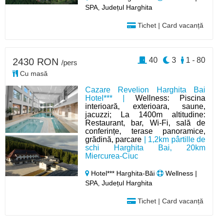
SPA, Județul Harghita
Tichet | Card vacanță
40
3
1 - 80
2430 RON
/pers
Cu masă
Cazare Revelion Harghita Bai
Hotel*** |
Wellness: Piscina
interioară, exterioara, saune,
jacuzzi; La 1400m altitudine:
Restaurant, bar, Wi-Fi, sală de
conferințe, terase panoramice,
grădină, parcare
| 1,2km pârtille de
schi Harghita Bai, 20km
Miercurea-Ciuc
Hotel*** Harghita-Băi
Wellness |
SPA, Județul Harghita
Tichet | Card vacanță