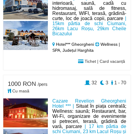
interioară, saună, cadă cu
hidromasaj, sală de fitness,
Restaurant, WIFI, terasă, grădină-
curte, loc de joacă copii, parcare
|
15km pârtia de schi Ciumani,
26km Lacu Roșu, 29km Cheile
Bicazului
Hotel*** Gheorgheni
Wellness |
SPA, Județul Harghita
Tichet | Card vacanță
32
3
1 - 70
1000 RON
/pers
Cu masă
Cazare Revelion Gheorgheni
Hotel *** |
Situat în piața centrală;
Wellness: saună; Restaurant, bar,
Wi-Fi, organizare de evenimente
și petreceri, terasă, grădină de
vară, parcare
| 17 km pârtia de
schi Ciumani, 23 km Lacul Roșu și