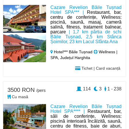
Cazare Revelion Băile Tușnad
Hotel SPA*** |
Restaurant, bar,
centru de conferințe, Wellness:
piscină, saună, masaj, cameră
salină, fitness, tratament balnear,
parcare
| 1,7 km pârtia de schi
Băile Tușnad, 2,5 km Stânca
Șoimilor, 23 km Lacul Sfânta Ana
Hotel*** Băile Tușnad
Wellness |
SPA, Județul Harghita
Tichet | Card vacanță
114
3
1 - 238
3500 RON
/pers
Cu masă
Cazare Revelion Băile Tușnad
Hotel SPA**** |
Restaurant, bar,
săli de conferințe, Wellness:
piscină interioară încălzită, saună,
centru de fitness, baie de aburi,