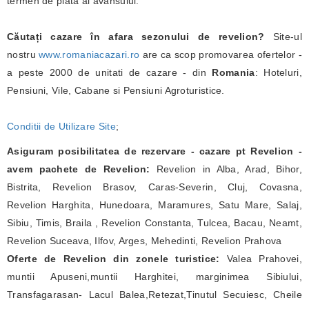
termen de plata al avansului.
Căutați cazare în afara sezonului de revelion?
Site-ul
nostru
www.romaniacazari.ro
are ca scop promovarea ofertelor -
a peste 2000 de unitati de cazare - din
Romania
: Hoteluri,
Pensiuni, Vile, Cabane si Pensiuni Agroturistice.
Conditii de Utilizare Site
;
Asiguram posibilitatea de rezervare - cazare pt Revelion -
avem pachete de Revelion:
Revelion in Alba, Arad, Bihor,
Bistrita, Revelion Brasov, Caras-Severin, Cluj, Covasna,
Revelion Harghita, Hunedoara, Maramures, Satu Mare, Salaj,
Sibiu, Timis, Braila , Revelion Constanta, Tulcea, Bacau, Neamt,
Revelion Suceava, Ilfov, Arges, Mehedinti, Revelion Prahova
Oferte de Revelion din zonele turistice:
Valea Prahovei,
muntii Apuseni,muntii Harghitei, marginimea Sibiului,
Transfagarasan- Lacul Balea,Retezat,Tinutul Secuiesc, Cheile