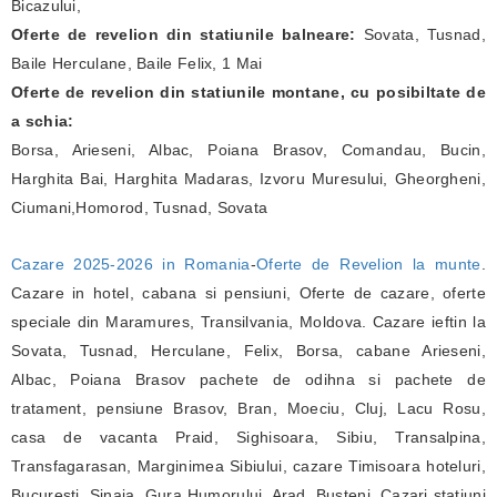
Bicazului,
Oferte de revelion din statiunile balneare:
Sovata, Tusnad,
Baile Herculane, Baile Felix, 1 Mai
Oferte de revelion din statiunile montane, cu posibiltate de
a schia:
Borsa, Arieseni, Albac, Poiana Brasov, Comandau, Bucin,
Harghita Bai, Harghita Madaras, Izvoru Muresului, Gheorgheni,
Ciumani,Homorod, Tusnad, Sovata
Cazare 2025-2026 in Romania
-
Oferte de Revelion la munte
.
Cazare in hotel, cabana si pensiuni, Oferte de cazare, oferte
speciale din Maramures, Transilvania, Moldova. Cazare ieftin la
Sovata, Tusnad, Herculane, Felix, Borsa, cabane Arieseni,
Albac, Poiana Brasov pachete de odihna si pachete de
tratament, pensiune Brasov, Bran, Moeciu, Cluj, Lacu Rosu,
casa de vacanta Praid, Sighisoara, Sibiu, Transalpina,
Transfagarasan, Marginimea Sibiului, cazare Timisoara hoteluri,
Bucuresti, Sinaia, Gura Humorului, Arad, Busteni, Cazari statiuni