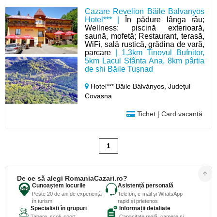
Cazare Revelion Băile Balvanyos
Hotel*** |
În pădure lânga râu;
Wellness: piscină exterioară,
saună, mofetă; Restaurant, terasă,
WiFi, sală rustică, grădina de vară,
parcare
| 1,3km Tinovul Bufnitor,
5km Lacul Sfânta Ana, 8km pârtia
de shi Băile Tușnad
Hotel*** Băile Bálványos,
Județul
Covasna
Tichet | Card vacanță
1
De ce să alegi RomaniaCazari.ro?
Cunoaștem locurile
Asistență personală
Peste 20 de ani de experiență
Telefon, e-mail și WhatsApp
în turism
rapid și prietenos
Specialiști în grupuri
Informații detaliate
Tabere, școli, sport,
Capacitate reală, camere și