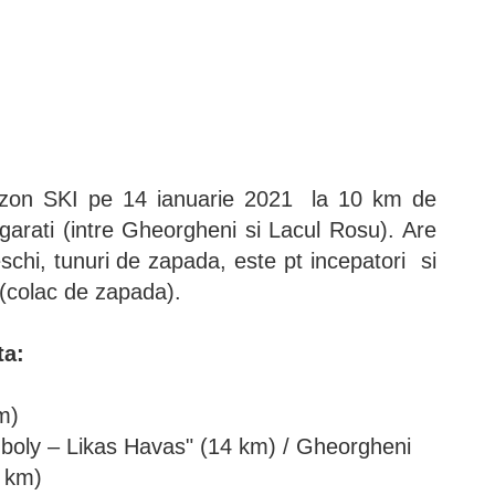
Ozon SKI pe 14 ianuarie 2021 la 10 km de
arati (intre Gheorgheni si Lacul Rosu). Are
schi, tunuri de zapada, este pt incepatori si
 (colac de zapada).
ta:
m)
boly – Likas Havas" (14 km) / Gheorgheni
2 km)