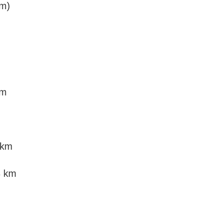
km)
km
 km
3 km