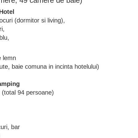
mere, 49 camere de baie)
 Hotel
uri (dormitor si living),
i,
blu,
e lemn
te, baie comuna in incinta hotelului)
Camping
i (total 94 persoane)
uri, bar
i