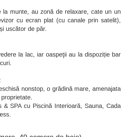
 la munte, au zonă de relaxare, cate un un
levizor cu ecran plat (cu canale prin satelit),
i uscător de păr.
dere la lac, iar oaspeţii au la dispoziție bar
ocuri.
t
 deschisă nonstop, o grădină mare, amenajata
 proprietate.
s & SPA cu Piscină Interioară, Sauna, Cada
ness.