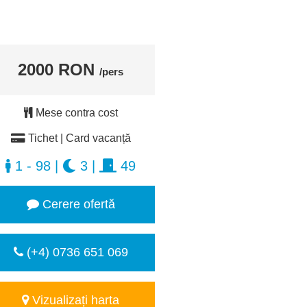
2000 RON
/pers
Mese contra cost
Tichet | Card vacanță
1 - 98
|
3
|
49
Cerere ofertă
(+4) 0736 651 069
Vizualizați harta