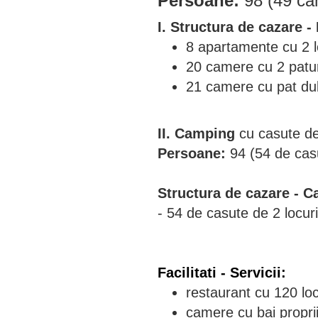
Persoane:
98 (49 ca
I. Structura de cazare -
8 apartamente cu 2 loc
20 camere cu 2 patur
21 camere cu pat du
II. Camping
cu casute d
Persoane:
94 (54 de casu
Structura de cazare - 
- 54 de casute de 2 locur
Facilitati - Servicii:
restaurant cu 120 loc
camere cu bai propri