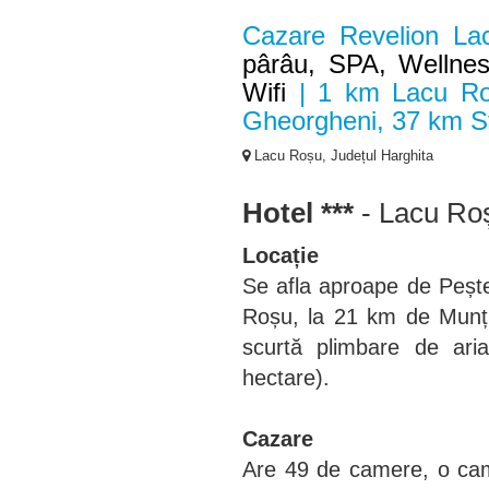
Cazare Revelion La
pârâu, SPA, Wellnes
Wifi
| 1 km Lacu Ros
Gheorgheni, 37 km St
Lacu Roșu, Județul Harghita
Hotel ***
- Lacu Ro
Locație
Se afla aproape de Pește
Roșu, la 21 km de Munți
scurtă plimbare de ari
hectare).
Cazare
Are 49 de camere, o came