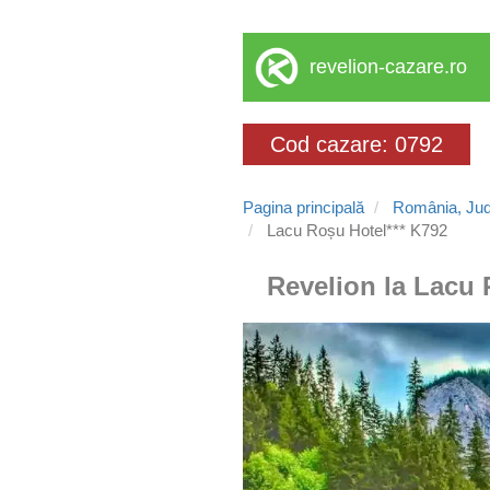
revelion-cazare.ro
Cod cazare: 0792
Pagina principală
România, Jud
Lacu Roșu Hotel*** K792
Revelion la Lacu R