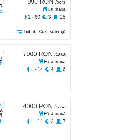
990 RON
/pers
a,
Cu masă
d,
1 - 60
3
25
Tichet | Card vacanță
 |
7900 RON
/casă
g,
Fără masă
hi
1 - 14
4
6
 |
4000 RON
/casă
ă,
Fără masă
ă,
hi
1 - 11
3
7