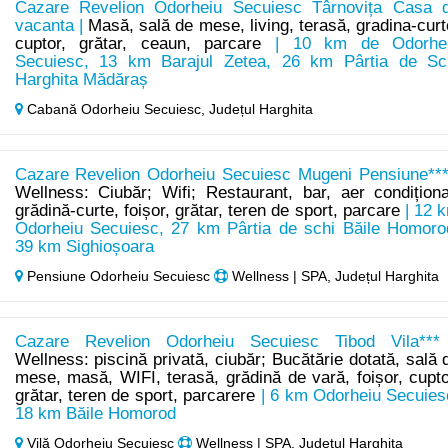
Cazare Revelion Odorheiu Secuiesc Târnovița Casa 
vacanta |
Masă, sală de mese, living, terasă, gradina-curt
cuptor, grătar, ceaun, parcare
| 10 km de Odorhe
Secuiesc, 13 km Barajul Zetea, 26 km Pârtia de Sc
Harghita Mădăraș
Cabană Odorheiu Secuiesc,
Județul Harghita
Cazare Revelion Odorheiu Secuiesc Mugeni Pensiune***
Wellness: Ciubăr; Wifi; Restaurant, bar, aer condiționa
grădină-curte, foișor, grătar, teren de sport, parcare
| 12 
Odorheiu Secuiesc, 27 km Pârtia de schi Băile Homoro
39 km Sighioșoara
Pensiune Odorheiu Secuiesc
Wellness | SPA, Județul Harghita
Cazare Revelion Odorheiu Secuiesc Tibod Vila***
Wellness: piscină privată, ciubăr; Bucătărie dotată, sală 
mese, masă, WIFI, terasă, grădină de vară, foișor, cupto
grătar, teren de sport, parcarere
| 6 km Odorheiu Secuies
18 km Băile Homorod
Vilă Odorheiu Secuiesc
Wellness | SPA, Județul Harghita