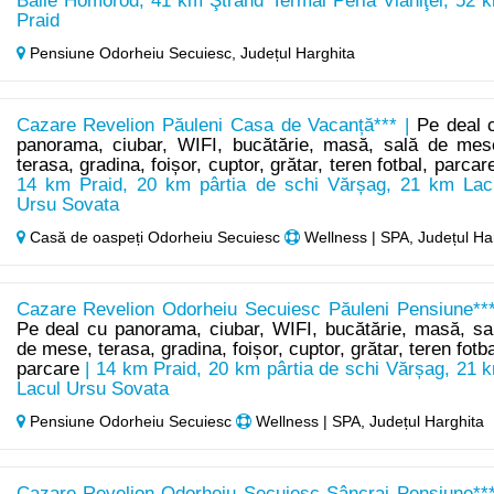
Băile Homorod, 41 km Ştrand Termal Perla Vlăhiţei, 52 
Praid
Pensiune Odorheiu Secuiesc,
Județul Harghita
Cazare Revelion Păuleni Casa de Vacanță*** |
Pe deal 
panorama, ciubar, WIFI, bucătărie, masă, sală de mes
terasa, gradina, foișor, cuptor, grătar, teren fotbal, parcar
14 km Praid, 20 km pârtia de schi Vărșag, 21 km Lac
Ursu Sovata
Casă de oaspeți Odorheiu Secuiesc
Wellness | SPA, Județul Ha
Cazare Revelion Odorheiu Secuiesc Păuleni Pensiune***
Pe deal cu panorama, ciubar, WIFI, bucătărie, masă, sa
de mese, terasa, gradina, foișor, cuptor, grătar, teren fotba
parcare
| 14 km Praid, 20 km pârtia de schi Vărșag, 21 
Lacul Ursu Sovata
Pensiune Odorheiu Secuiesc
Wellness | SPA, Județul Harghita
Cazare Revelion Odorheiu Secuiesc Sâncrai Pensiune***