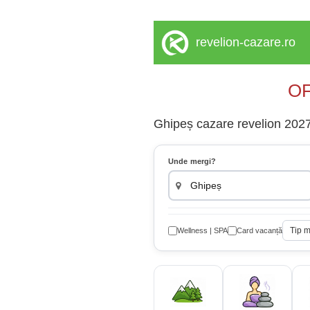
revelion-cazare.ro
OF
Ghipeș cazare revelion 2027 
Unde mergi?
Tip 
Wellness | SPA
Card vacanță