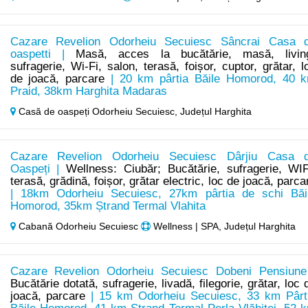
Cazare Revelion Odorheiu Secuiesc Sâncrai Casa 
oaspetti |
Masă, acces la bucătărie, masă, livin
sufragerie, Wi-Fi, salon, terasă, foișor, cuptor, grătar, l
de joacă, parcare
| 20 km pârtia Băile Homorod, 40 
Praid, 38km Harghita Madaras
Casă de oaspeți Odorheiu Secuiesc,
Județul Harghita
Cazare Revelion Odorheiu Secuiesc Dârjiu Casa 
Oaspeți |
Wellness: Ciubăr; Bucătărie, sufragerie, WIF
terasă, grădină, foișor, grătar electric, loc de joacă, parca
| 18km Odorheiu Secuiesc, 27km pârtia de schi Băi
Homorod, 35km Ștrand Termal Vlahita
Cabană Odorheiu Secuiesc
Wellness | SPA, Județul Harghita
Cazare Revelion Odorheiu Secuiesc Dobeni Pensiune
Bucătărie dotată, sufragerie, livadă, filegorie, grătar, loc 
joacă, parcare
| 15 km Odorheiu Secuiesc, 33 km Pârt