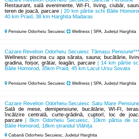
Restaurant, sală evenimente, WI-FI, living, ciubăr, saun
teren de joacă, parcare
| 20 km pârtie schi Băile Homoro
40 km Praid, 38 km Harghita Madaras
Pensiune Odorheiu Secuiesc
Wellness | SPA, Județul Harghita
Cazare Revelion Odorheiu Secuiesc Tămașu Pensiune***
Wellness: piscina cu apa sărata, sauna; bucătărie, livin
gradina, foișor, grătar, leagăn, parcare
| 14 km pârtie sc
Băile Homorod, 35km Praid, 45 km Lacul Ursu Sovata
Pensiune Odorheiu Secuiesc
Wellness | SPA, Județul Harghita
Cazare Revelion Odorheiu-Secuiesc Satu Mare Pensiune
Sală de mese, demipensiune, bucătărie, WI-FI, teras
încălzire centrală, curte-grădină, cuptorl, loc de joac
parcare
| 8km Odorheiu Secuiesc, 10km pârtia de sc
Băile Homorod, 18km ștrandul Vlăhița
Cabană Odorheiu Secuiesc,
Județul Harghita