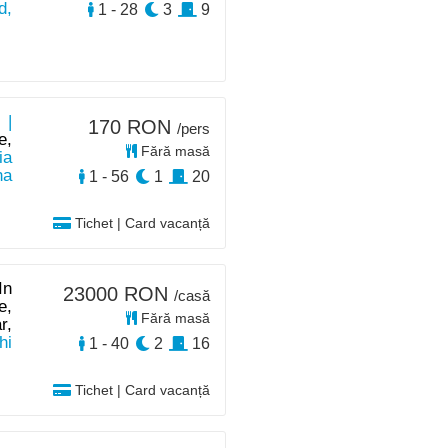
d,
1 - 28
3
9
 |
170 RON
/pers
e,
Fără masă
ia
na
1 - 56
1
20
Tichet | Card vacanță
In
23000 RON
/casă
e,
Fără masă
r,
hi
1 - 40
2
16
Tichet | Card vacanță