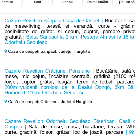
Familie
Schi
Litoral
Delta Dunării
Ținutul săr
Cazare Revelion Sânpaul Casa de Oaspeti |
Bucătărie, sa
de mese-living, terasă și verandă, curte - grădin
posibilitate de grătar și ceaun, cuptor, parcare priva
gratuită
| Balta Sânpaul la 1 km, Peștera Almási la 18 k
Odorheiu Secuiesc
Casă de oaspeți Sânpaul,
Județul Harghita
Cazare Revelion Crăciunel Pensiune |
Bucătărie, sală 
mese, mic dejun, încălzire centrală, grădină (2100 m²
foișor, cuptor, grătar, leagăn, teren de fotbal, parcare
200m vulcanii noroioși de la Dealul Dongó, 8km Băi
Homorod, 21km Odorheiu Secuiesc
Casă de oaspeți Crăciunel,
Județul Harghita
Cazare Revelion Odorheiu Secuiesc Bisericani Casă 
Oaspeți |
Sală de mese, masă, bucătărie, terasă, WIF
curte, gradină, foișor, grătar, loc de joacă, parcare
| 9