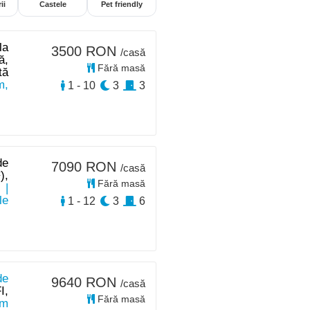
ii
Castele
Pet friendly
la
3500 RON
/casă
ă,
Fără masă
tă
m,
1 - 10
3
3
de
7090 RON
/casă
),
Fără masă
|
le
1 - 12
3
6
de
9640 RON
/casă
I,
Fără masă
km