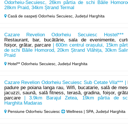
Odorheiu-Secuiesc, 26km pârtia de schi Băile Homoro
28km Praid, 34km Ștrand Termal
Casă de oaspeți Odorheiu Secuiesc,
Județul Harghita
Cazare Revelion Odorheiu Secuiesc Hostel***
Restaurant, bar, bucătărie, sala de evenimente, curt
foișor, grătar, parcare
| 600m centrul orașului, 15km pârt
de schi Băile Homorod, 20km Ștrand Vlăhița, 30km Sali
Praid
Hotel** Odorheiu Secuiesc,
Județul Harghita
Cazare Revelion Odorheiu Secuiesc Sub Cetate Vila*** |
padure pe poiana langa rau, Wifi, bucatarie, sală de mes
jacuzzi, saună, sală fitness, terasă, gradina, foișor, grăta
parcare
| 3.9km Barajul Zetea, 19km pârtia de sc
Harghita Madaras
Pensiune Odorheiu Secuiesc
Wellness | SPA, Județul Harghita