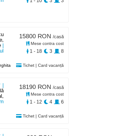
km
1 - 10
3
3
cu
15800 RON
/casă
e,
Mese contra cost
e
|
ul
1 - 18
3
8
rghita
Tichet | Card vacanță
 |
18190 RON
/casă
lă
Mese contra cost
l,
km
1 - 12
4
6
Tichet | Card vacanță
 |