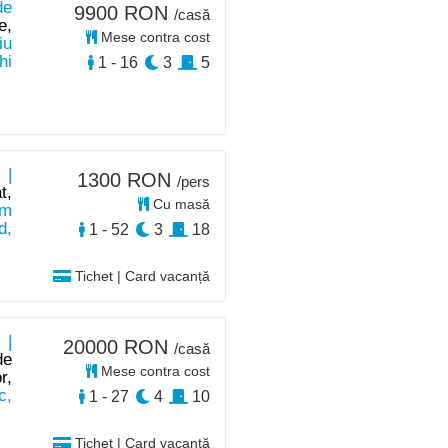
de
9900 RON
/casă
e,
Mese contra cost
iu
hi
1 - 16
3
5
 |
1300 RON
/pers
t,
Cu masă
km
d,
1 - 52
3
18
Tichet | Card vacanță
 |
20000 RON
/casă
de
Mese contra cost
r,
c,
1 - 27
4
10
Tichet | Card vacanță