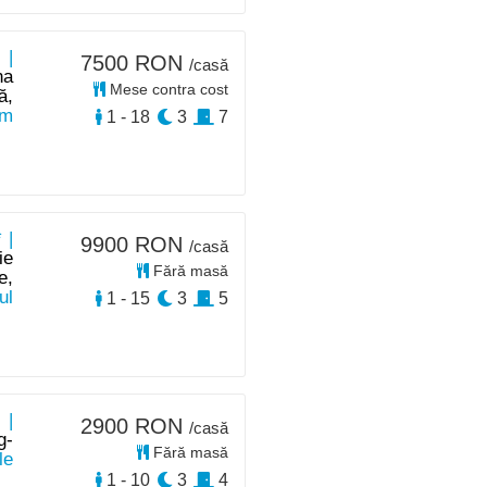
 |
7500 RON
/casă
na
Mese contra cost
ă,
km
1 - 18
3
7
 |
9900 RON
/casă
ie
Fără masă
e,
ul
1 - 15
3
5
 |
2900 RON
/casă
g-
Fără masă
le
1 - 10
3
4