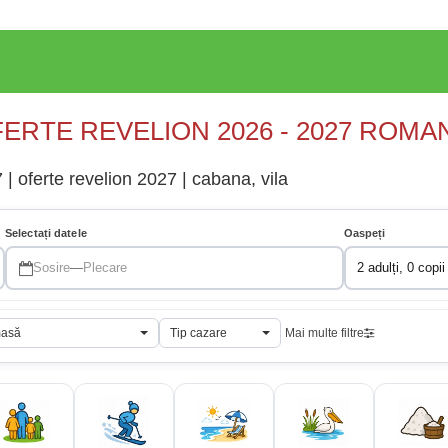
ERTE REVELION 2026 - 2027 ROMA
| oferte revelion 2027 | cabana, vila
Selectați datele
Oaspeți
Sosire
—
Plecare
2 adulți, 0 copii
masă
Tip cazare
Mai multe filtre