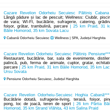
Cazare Revelion Odorheiu Secuiesc Păltiniș Cabana
Lângă pădure și lac de pescuit; Wellness: Ciubăr, pisci
de vara; WI-FI, bucătărie, sufragerie, catering, grădin
foișor, grătar, trambulină, parcare
| 25 km Praid, 31 
Băile Homorod, 35 km Sovata Lacu
Cabană Odorheiu Secuiesc
Wellness | SPA, Județul Harghita
Cazare Revelion Odorheiu Secuiesc Păltiniș Pensiune***
Restaurant, bucătărie, bar, sala de evenimente, distiler
palincă, pub, ferma de animale, cuptor, gratar, echitati
parcare
| 25 km Praid, 31 km Băile Homorod, 35 km Lac
Ursu Sovata
Pensiune Odorheiu Secuiesc,
Județul Harghita
Cazare Revelion Odorheiu-Secuiesc Hoghia Cabană***
Bucătărie dotată, sufragerie-living, terasă, foișor, pin
pong, loc de joacă, teren de sport
| 26 km Pârtia Băi
Homorod, 35 km Ștrand Vlăhița, 43 km Salina Praid