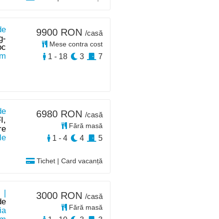
de
9900 RON
/casă
g-
Mese contra cost
oc
km
1 - 18
3
7
de
6980 RON
/casă
I,
Fără masă
re
le
1 - 4
4
5
Tichet | Card vacanță
 |
3000 RON
/casă
de
Fără masă
ia