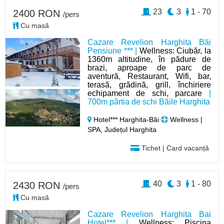
23
3
1 - 70
2400 RON
/pers
Cu masă
Cazare Revelion Harghita Băi
Pensiune *** |
Wellness: Ciubăr, la
1360m altitudine, în pădure de
brazi, aproape de parc de
aventură, Restaurant, Wifi, bar,
terasă, grădină, grill, închiriere
echipament de schi, parcare
|
700m pârtia de schi Băile Harghita
Hotel*** Harghita-Băi
Wellness |
SPA, Județul Harghita
Tichet | Card vacanță
40
3
1 - 80
2430 RON
/pers
Cu masă
Cazare Revelion Harghita Bai
Hotel*** |
Wellness: Piscina