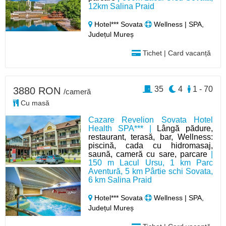
12km Salina Praid
Hotel*** Sovata
Wellness | SPA,
Județul Mureș
Tichet | Card vacanță
35
4
1 - 70
3880 RON
/cameră
Cu masă
Cazare Revelion Sovata Hotel
Health SPA*** |
Lângă pădure,
restaurant, terasă, bar, Wellness:
piscină, cada cu hidromasaj,
saună, cameră cu sare, parcare
|
150 m Lacul Ursu, 1 km Parc
Aventură, 5 km Pârtie schi Sovata,
6 km Salina Praid
Hotel*** Sovata
Wellness | SPA,
Județul Mureș