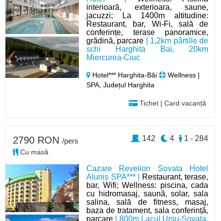
interioară, exterioara, saune,
jacuzzi; La 1400m altitudine:
Restaurant, bar, Wi-Fi, sală de
conferințe, terase panoramice,
grădină, parcare
| 1,2km pârtille de
schi Harghita Bai, 20km
Miercurea-Ciuc
Hotel*** Harghita-Băi
Wellness |
SPA, Județul Harghita
Tichet | Card vacanță
142
4
1 - 284
2790 RON
/pers
Cu masă
Cazare Revelion Sovata Hotel
Aluniș SPA*** |
Restaurant, terase,
bar, Wifi; Wellness: piscina, cada
cu hidromasaj, saună, solar, sala
salina, sală de fitness, masaj,
baza de tratament, sala conferință,
parcare
| 800m Lacul Ursu-Sovata,