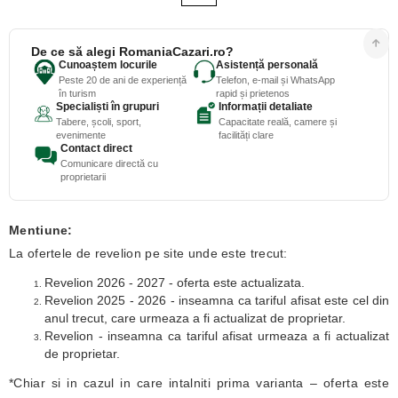
De ce să alegi RomaniaCazari.ro?
Cunoaștem locurile
Asistență personală
Peste 20 de ani de experiență
Telefon, e-mail și WhatsApp
în turism
rapid și prietenos
Specialiști în grupuri
Informații detaliate
Tabere, școli, sport,
Capacitate reală, camere și
evenimente
facilități clare
Contact direct
Comunicare directă cu
proprietarii
Mentiune:
La ofertele de revelion pe site unde este trecut:
Revelion 2026 - 2027 - oferta este actualizata.
Revelion 2025 - 2026 - inseamna ca tariful afisat este cel din
anul trecut, care urmeaza a fi actualizat de proprietar.
Revelion - inseamna ca tariful afisat urmeaza a fi actualizat
de proprietar.
*Chiar si in cazul in care intalniti prima varianta – oferta este