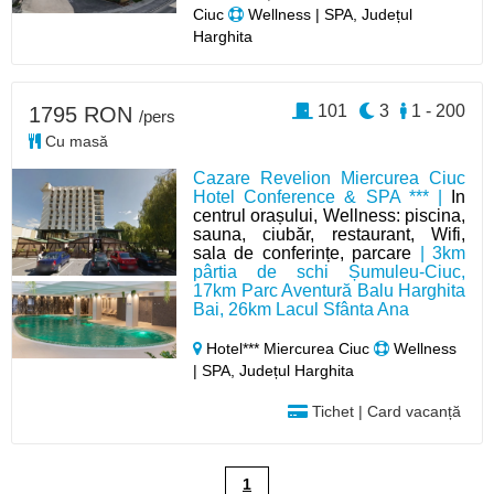
Ciuc
Wellness | SPA, Județul
Harghita
101
3
1 - 200
1795 RON
/pers
Cu masă
Cazare Revelion Miercurea Ciuc
Hotel Conference & SPA *** |
In
centrul orașului, Wellness: piscina,
sauna, ciubăr, restaurant, Wifi,
sala de conferințe, parcare
| 3km
pârtia de schi Șumuleu-Ciuc,
17km Parc Aventură Balu Harghita
Bai, 26km Lacul Sfânta Ana
Hotel*** Miercurea Ciuc
Wellness
| SPA, Județul Harghita
Tichet | Card vacanță
1