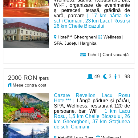
Wi-Fi, organizare de evenimente
și petreceri, terasă, grădină de
vară, parcare
| 17 km pârtia de
schi Ciumani, 23 km Lacul Roșu și
26 km Cheile Bicazului.
Hotel*** Gheorgheni
Wellness |
SPA, Județul Harghita
Tichet | Card vacanță
49
3
1 - 98
2000 RON
/pers
Mese contra cost
Cazare Revelion Lacu Roșu
Hotel*** |
Lângă pădure și pârâu,
SPA, Wellness, restaurant 120 de
persoane, bar, Wifi
| 1 km Lacu
Rosu, 1,5 km Cheile Bicazului, 26
km Gheorgheni, 37 km Stațiunea
de schi Ciumani
Hotel*** Lacu Roșu
Wellness |