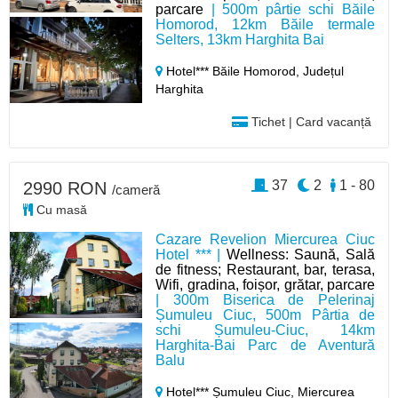
parcare
| 500m pârtie schi Băile
Homorod, 12km Băile termale
Selters, 13km Harghita Bai
Hotel*** Băile Homorod,
Județul
Harghita
Tichet | Card vacanță
37
2
1 - 80
2990 RON
/cameră
Cu masă
Cazare Revelion Miercurea Ciuc
Hotel *** |
Wellness: Saună, Sală
de fitness; Restaurant, bar, terasa,
Wifi, gradina, foișor, grătar, parcare
| 300m Biserica de Pelerinaj
Șumuleu Ciuc, 500m Pârtia de
schi Șumuleu-Ciuc, 14km
Harghita-Bai Parc de Aventură
Balu
Hotel*** Șumuleu Ciuc, Miercurea