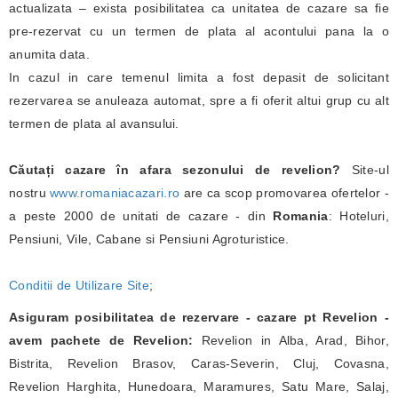
actualizata – exista posibilitatea ca unitatea de cazare sa fie
pre-rezervat cu un termen de plata al acontului pana la o
anumita data.
In cazul in care temenul limita a fost depasit de solicitant
rezervarea se anuleaza automat, spre a fi oferit altui grup cu alt
termen de plata al avansului.
Căutați cazare în afara sezonului de revelion?
Site-ul
nostru
www.romaniacazari.ro
are ca scop promovarea ofertelor -
a peste 2000 de unitati de cazare - din
Romania
: Hoteluri,
Pensiuni, Vile, Cabane si Pensiuni Agroturistice.
Conditii de Utilizare Site
;
Asiguram posibilitatea de rezervare - cazare pt Revelion -
avem pachete de Revelion:
Revelion in Alba, Arad, Bihor,
Bistrita, Revelion Brasov, Caras-Severin, Cluj, Covasna,
Revelion Harghita, Hunedoara, Maramures, Satu Mare, Salaj,