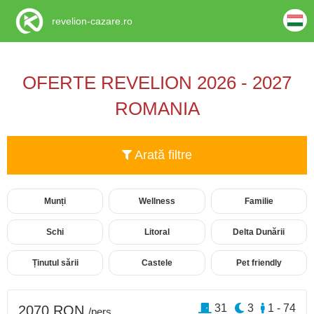
revelion-cazare.ro
OFERTE REVELION 2026 - 2027
ROMANIA
Arată filtre
Munți
Wellness
Familie
Schi
Litoral
Delta Dunării
Ținutul sării
Castele
Pet friendly
31
3
1 - 74
2070 RON
/pers