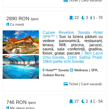
Tichet | Card vacanță
22
3
1 - 70
2890 RON
/pers
Cu masă
Cazare Revelion Sovata Hotel
SPA*** |
Sus la liziera pădurii cu
vedere panoramică, restaurant,
terasa, Wifi, piscina, jacuzzi,
saună, sala conferință, gradina,
foisor, gratar, parcare
| 3km Lacul
Ursu-Sovata, 11km Salina Praid,
19km partie schi Sovata
Hotel*** Sovata
Wellness | SPA,
Județul Mureș
Tichet | Card vacanță
27
2
1 - 54
746 RON
/pers
Mic dejun inclus