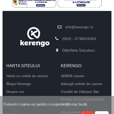
info@kerengo.ro
(004) - 0736651069
Odorheiu Secuiesc
HARTA SITEULUI
KERENGO
Harta cu unitati de cazare
ADMIN cazare
Blogul Kerengo
Adaugă unitate de cazare
Despre noi
Conditii de Utilizare Site
Politică de Confidențialitate -
Folosim cookie-uri pentru o experiență mai bună.
GDPR
Regulament de Funcționare