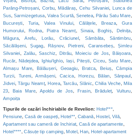
Viștea
,
Bistrița
,
Bazna
,
Lacu Sărat
,
Petroșani
,
Statiunea
Parâng-Petroșani
,
Corbu
,
Mădăraș
,
Cehu Silvaniei
,
Lunca de
Sus
,
Sarmizegetusa
,
Valea Scurtă
,
Senetea
,
Pârâu Satu Mare
,
București
,
Turia
,
Valea Vinului
,
Călățele
,
Breaza
,
Gura
Humorului
,
Rodna
,
Piatra Neamț
,
Sinaia
,
Boghiș
,
Delnița
,
Măgura
,
Arefu
,
Lorău
,
Crăciunel
,
Sâmbăta
,
Sântimbru
,
Săcălășeni
,
Șugag
,
Râșnov
,
Pietreni
,
Caransebeș
,
Șimleu
Silvaniei
,
Zalău
,
Saschiz
,
Ditrău
,
Moieciu de Jos
,
Băișoara
,
Rucăr
,
Nădejdea
,
Ighiu/Ighìo
,
Iași
,
Pitești
,
Ciceu
,
Satu Mare
,
Almașu Mare
,
Bălăușeri
,
Geoagiu
,
Bratca
,
Beiuș
,
Câmpia
Turzii
,
Tureni
,
Armășeni
,
Cacica
,
Horezu
,
Bălan
,
Sânpaul
,
Jidvei
,
Târgu Neamț
,
Horea
,
Tarcău
,
Slănic
,
Chilia Veche
,
Mila
23
,
Baia Mare
,
Apoldu de Jos
,
Frasin
,
Brăduleț
,
Vulturu
,
Ampoița
Tipurile de cazări închiriabile de Revelion:
Hotel***
,
Pensiune
,
Casă de oaspeți
,
Hotel**
,
Cabană
,
Hostel
,
Vilă
,
Apartament sau cameră de închiriat
,
Casă de apartamente
,
Hotel****
,
Căsuțe tip camping
,
Motel
,
Han
,
Hotel-apartament