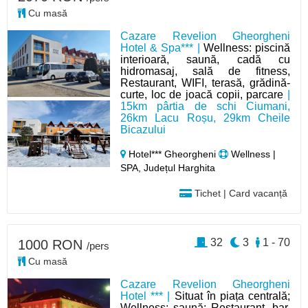
Cu masă
Cazare Revelion Gheorgheni
Hotel & Spa*** |
Wellness: piscină
interioară, saună, cadă cu
hidromasaj, sală de fitness,
Restaurant, WIFI, terasă, grădină-
curte, loc de joacă copii, parcare
|
15km pârtia de schi Ciumani,
26km Lacu Roșu, 29km Cheile
Bicazului
Hotel*** Gheorgheni
Wellness |
SPA, Județul Harghita
Tichet | Card vacanță
32
3
1 - 70
1000 RON
/pers
Cu masă
Cazare Revelion Gheorgheni
Hotel *** |
Situat în piața centrală;
Wellness: saună; Restaurant, bar,