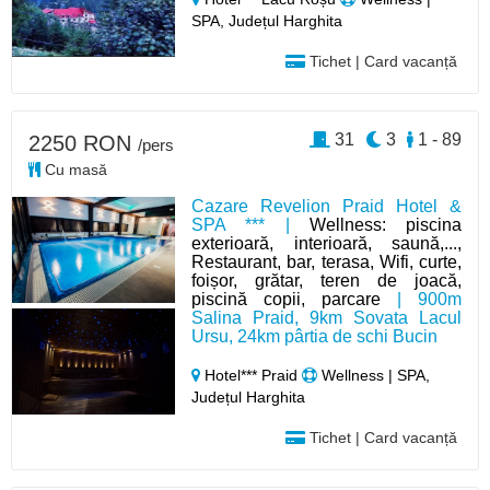
SPA, Județul Harghita
Tichet | Card vacanță
31
3
1 - 89
2250 RON
/pers
Cu masă
Cazare Revelion Praid Hotel &
SPA *** |
Wellness: piscina
exterioară, interioară, saună,...,
Restaurant, bar, terasa, Wifi, curte,
foișor, grătar, teren de joacă,
piscină copii, parcare
| 900m
Salina Praid, 9km Sovata Lacul
Ursu, 24km pârtia de schi Bucin
Hotel*** Praid
Wellness | SPA,
Județul Harghita
Tichet | Card vacanță