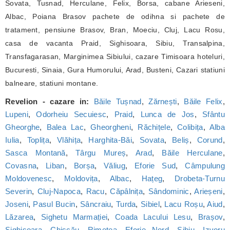
Sovata, Tusnad, Herculane, Felix, Borsa, cabane Arieseni,
Albac, Poiana Brasov pachete de odihna si pachete de
tratament, pensiune Brasov, Bran, Moeciu, Cluj, Lacu Rosu,
casa de vacanta Praid, Sighisoara, Sibiu, Transalpina,
Transfagarasan, Marginimea Sibiului, cazare Timisoara hoteluri,
Bucuresti, Sinaia, Gura Humorului, Arad, Busteni, Cazari statiuni
balneare, statiuni montane.
Revelion - cazare in:
Băile Tușnad
,
Zărnești
,
Băile Felix
,
Lupeni
,
Odorheiu Secuiesc
,
Praid
,
Lunca de Jos
,
Sfântu
Gheorghe
,
Balea Lac
,
Gheorgheni
,
Răchițele
,
Colibița
,
Alba
Iulia
,
Toplița
,
Vlăhița
,
Harghita-Băi
,
Sovata
,
Beliș
,
Corund
,
Sasca Montană
,
Târgu Mureș
,
Arad
,
Băile Herculane
,
Covasna
,
Liban
,
Borșa
,
Văliug
,
Eforie Sud
,
Câmpulung
Moldovenesc
,
Moldovița
,
Albac
,
Hațeg
,
Drobeta-Turnu
Severin
,
Cluj-Napoca
,
Racu
,
Căpâlnița
,
Sândominic
,
Arieșeni
,
Joseni
,
Pasul Bucin
,
Sâncraiu
,
Turda
,
Sibiel
,
Lacu Roșu
,
Aiud
,
Lăzarea
,
Sighetu Marmației
,
Coada Lacului Lesu
,
Brașov
,
Sighișoara
,
Chișcău
,
Rimetea
,
Eforie Nord
,
Sibiu
,
Izvoru