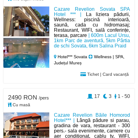
Cazare Revelion Sovata SPA
Hotel *** |
La liziera pădurii,
Wellness: piscină interioară,
saună, cada cu hidromasaj;
Restaurant, WIFI, sală conferințe,
terasa, parcare
| 600m Lacul Ursu,
1km Parc de aventură, 5km Pârtia
de schi Sovata, 6km Salina Praid
Hotel*** Sovata
Wellness | SPA,
Județul Mureș
Tichet | Card vacanță
17
3
1 - 50
2490 RON
/pers
Cu masă
Cazare Revelion Băile Homorod
Hotel*** |
Lângă pădure si parau,
gradina de vara, restaurant - 300
pers.- sala evenimente, camere cu
aer condiționat, cablu tv, WIFI,