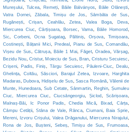
Mureșului
,
Tulcea
,
Remeți
,
Băile Bálványos
,
Băile Olănești
,
Vatra Dornei
,
Zăbala
,
Timișu de Jos
,
Sâmbăta de Sus
,
Rugănești
,
Crișan
,
Ceahlău
,
Zetea
,
Valea Boga
,
Deva
,
Miercurea Ciuc
,
Cârțișoara
,
Borsec
,
Vama
,
Băile Homorod
,
Sic
,
Corbeni
,
Ocna Șugatag
,
Păltiniș
,
Orșova
,
Timișoara
,
Costinești
,
Bățanii Mici
,
Predeal
,
Pianu de Sus
,
Comandău
,
Vișeu de Sus
,
Cătrușa
,
Băile 1 Mai
,
Făget
,
Oradea
,
Vărșag
,
Bezidu Nou
,
Cristur
,
Moieciu de Sus
,
Bran
,
Cristuru Secuiesc
,
Crișeni
,
Padis
,
Finiș
,
Târgu Secuiesc
,
Păuleni-Ciuc
,
Dealu
,
Ghelința
,
Coltău
,
Săsciori
,
Barajul Zetea
,
Izvoare
,
Harghita
Madaras
,
Dubova
,
Hidișelu de Sus
,
Sasca Română
,
Vălenii de
Munte
,
Hunedoara
,
Sub Cetate
,
Sânmartin
,
Reghin
,
Șumuleu
Ciuc, Miercurea Ciuc
,
Ciucsângeorgiu
,
Șiclod
,
Scărișoara
,
Malnaș-Băi
,
Ic Ponor Padis
,
Chedia Mică
,
Bixad
,
Cârța
,
Câmpu Cetății
,
Stâna de Vale
,
Rânca
,
Ciumani
,
Baia Sprie
,
Mereni
,
Izvoru Crișului
,
Valea Drăganului
,
Miercurea Nirajului
,
Rona de Jos
,
Bușteni
,
Sebeș
,
Timișu de Sus
,
Frumoasa
,