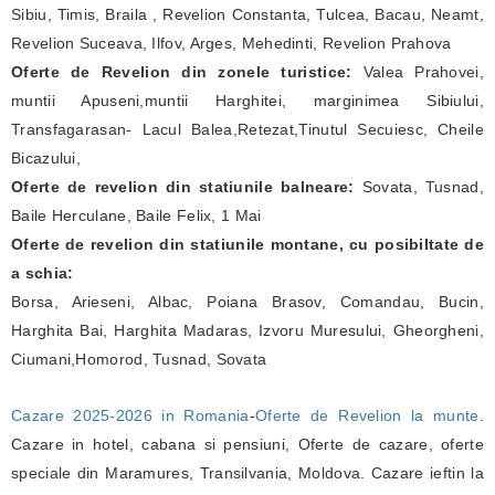
Sibiu, Timis, Braila , Revelion Constanta, Tulcea, Bacau, Neamt,
Revelion Suceava, Ilfov, Arges, Mehedinti, Revelion Prahova
Oferte de Revelion din zonele turistice:
Valea Prahovei,
muntii Apuseni,muntii Harghitei, marginimea Sibiului,
Transfagarasan- Lacul Balea,Retezat,Tinutul Secuiesc, Cheile
Bicazului,
Oferte de revelion din statiunile balneare:
Sovata, Tusnad,
Baile Herculane, Baile Felix, 1 Mai
Oferte de revelion din statiunile montane, cu posibiltate de
a schia:
Borsa, Arieseni, Albac, Poiana Brasov, Comandau, Bucin,
Harghita Bai, Harghita Madaras, Izvoru Muresului, Gheorgheni,
Ciumani,Homorod, Tusnad, Sovata
Cazare 2025-2026 in Romania
-
Oferte de Revelion la munte
.
Cazare in hotel, cabana si pensiuni, Oferte de cazare, oferte
speciale din Maramures, Transilvania, Moldova. Cazare ieftin la