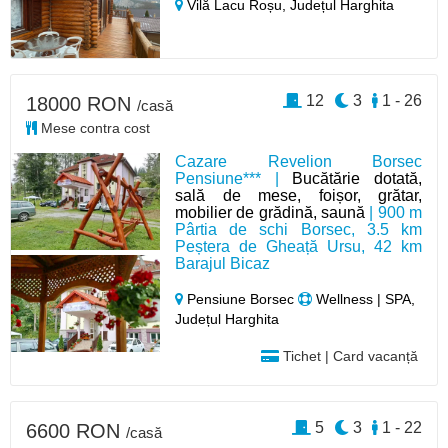
Vilă Lacu Roșu,
Județul Harghita
12
3
1 - 26
18000 RON
/casă
Mese contra cost
Cazare Revelion Borsec
Pensiune*** |
Bucătărie dotată,
sală de mese, foișor, grătar,
mobilier de grădină, saună
| 900 m
Pârtia de schi Borsec, 3.5 km
Peștera de Gheață Ursu, 42 km
Barajul Bicaz
Pensiune Borsec
Wellness | SPA,
Județul Harghita
Tichet | Card vacanță
5
3
1 - 22
6600 RON
/casă