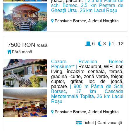
joacă, parcare.
| 2,3 km Pârtia de
schi Borsec, 2.5 km Peștera de
Gheață Ursu, 26 km Lacul Roșu
Pensiune Borsec,
Județul Harghita
6
3
1 - 12
7500 RON
/casă
Fără masă
Cazare Revelion Borsec
Pensiune** |
Restaurant, WIFI, bar,
living, încalzire centrală, terasă,
gradină -curte, zonă verde, foișor,
cuptor, grătar, loc de joacă,
parcare
| 900 m Pârtia de Schi
Borsec, 17 km Cascada
Mezotermală Toplița, 26 km Lacul
Roșu
Pensiune Borsec,
Județul Harghita
Tichet | Card vacanță