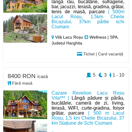
lângă râu, bucătărie, sufragerie,
bar, jacuzzi, terasă, gradina, grătar,
tenis de masă, parcare
| 500m
Lacul Roșu, 1,5km Cheile
Bicazului, 37km pârtie schi
Ciumani
Vilă Lacu Roșu
Wellness | SPA,
Județul Harghita
Tichet | Card vacanță
5
3
1 - 10
8400 RON
/casă
Fără masă
Cazare Revelion Lacu Rosu
Vila*** |
Lângă pădure și pârâu,
bucătărie, cameră de zi, living,
terasă, WIFI, curte-gradina, foișor
grătar, parcare
| 500 m Lacul
Roșu, 1,5 km Cheile Bicazului, 37
km Stațiune de Schi Ciumani