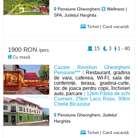
Pensiune Gheorgheni
Wellness |
SPA, Județul Harghita
Tichet | Card vacanță
15
3
1 - 40
1900 RON
/pers
Cu masă
Cazare Revelion Gheorgheni
Pensiune*** |
Restaurant, gradina
de vara, cafenea, WI-FI, sala de
conferințe, terasa, gradina-curte,
loc de joaca pentru copii, închirieri
auto, parcare
| 12km Pârtia de schi
Ciumani, 25km Lacu Roșu, 30km
Cheile Bicazului
Pensiune Gheorgheni,
Județul
Harghita
Tichet | Card vacanță