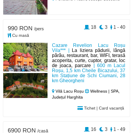
18
3
1 - 40
990 RON
/pers
Cu masă
Cazare Revelion Lacu Roșu
Vila*** |
La liziera pădurii, lângă
pârâu, restaurant, bar, WIFI, terasă
acoperita, curte, cuptor, gratar, loc
de joaca, parcare
| 600 m Lacul
Roșu, 1,5 km Cheile Bicazului, 37
km Stațiune de Schi Ciumani, 28
km Gheorgheni
Vilă Lacu Roșu
Wellness | SPA,
Județul Harghita
Tichet | Card vacanță
16
3
1 - 49
6900 RON
/casă