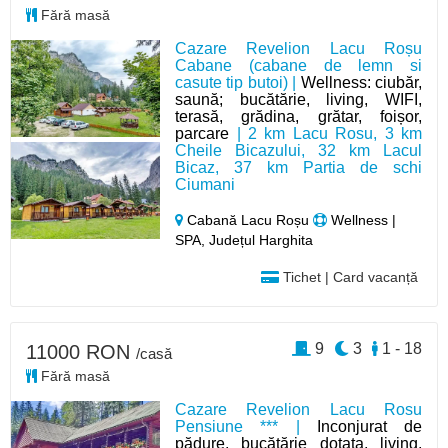
Fără masă
Cazare Revelion Lacu Roșu
Cabane (cabane de lemn si
casute tip butoi) |
Wellness: ciubăr,
saună; bucătărie, living, WIFI,
terasă, grădina, grătar, foișor,
parcare
| 2 km Lacu Rosu, 3 km
Cheile Bicazului, 32 km Lacul
Bicaz, 37 km Partia de schi
Ciumani
Cabană Lacu Roșu
Wellness |
SPA, Județul Harghita
Tichet | Card vacanță
9
3
1 - 18
11000 RON
/casă
Fără masă
Cazare Revelion Lacu Rosu
Pensiune *** |
Inconjurat de
pădure, bucătărie dotata, living,