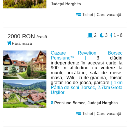
Județul Harghita
Tichet | Card vacanță
2
3
1 - 6
2000 RON
/casă
Fără masă
Cazare Revelion Borsec
Pensiune** |
3 clădiri
independente în aceeași curte la
900 m altitudine cu vedere la
munti, bucătărie, sala de mese,
masa, Wifi, curte-gradina, foisor,
grătar, loc de joaca, parcare
| 1km
Pârtia de schi Borsec, 2.7km Grota
Urşilor
Pensiune Borsec,
Județul Harghita
Tichet | Card vacanță