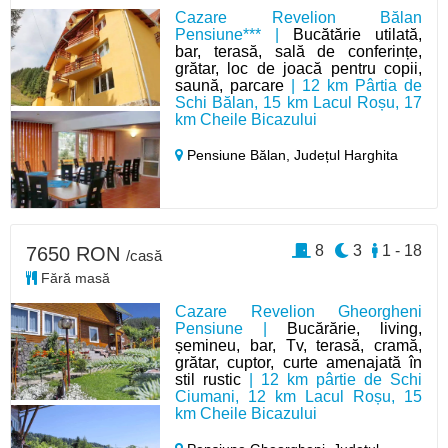
Cazare Revelion Bălan
Pensiune*** |
Bucătărie utilată,
bar, terasă, sală de conferințe,
grătar, loc de joacă pentru copii,
saună, parcare
| 12 km Pârtia de
Schi Bălan, 15 km Lacul Roșu, 17
km Cheile Bicazului
Pensiune Bălan,
Județul Harghita
8
3
1 - 18
7650 RON
/casă
Fără masă
Cazare Revelion Gheorgheni
Pensiune |
Bucărărie, living,
șemineu, bar, Tv, terasă, cramă,
grătar, cuptor, curte amenajată în
stil rustic
| 12 km pârtie de Schi
Ciumani, 12 km Lacul Roșu, 15
km Cheile Bicazului