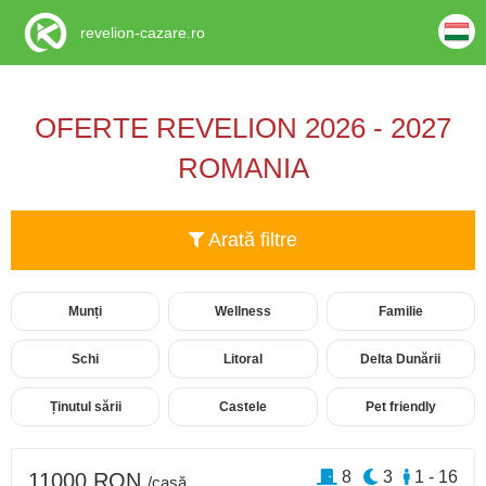
revelion-cazare.ro
OFERTE REVELION 2026 - 2027
ROMANIA
Arată filtre
Munți
Wellness
Familie
Schi
Litoral
Delta Dunării
Ținutul sării
Castele
Pet friendly
8
3
1 - 16
11000 RON
/casă