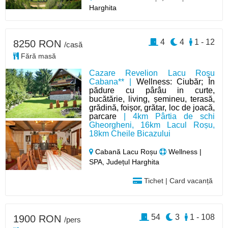
Harghita
4
4
1 - 12
8250 RON
/casă
Fără masă
Cazare Revelion Lacu Roșu
Cabana** |
Wellness: Ciubăr; În
pădure cu pârâu in curte,
bucătărie, living, șemineu, terasă,
grădină, foișor, grătar, loc de joacă,
parcare
| 4km Pârtia de schi
Gheorgheni, 16km Lacul Roșu,
18km Cheile Bicazului
Cabană Lacu Roșu
Wellness |
SPA, Județul Harghita
Tichet | Card vacanță
54
3
1 - 108
1900 RON
/pers