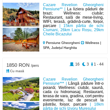
Cazare Revelion Gheorgheni
Pensiune** |
La liziera pădurii de
brazi; Wellness: ciubăr;
Restaurant, sală de mese-living,
WIFI, terasă, grădină-curte, foișor,
parcare
| 15km pârtia de schi
Ciumani, 26km Lacu Roșu, 29km
Cheile Bicazului
Pensiune Gheorgheni
Wellness |
SPA, Județul Harghita
16
3
1 - 44
1850 RON
/pers
Cu masă
Cazare Revelion Gheorgheni
Pensiune*** |
Lângă pădure într-o
poiană; Wellness: ciubăr, saună,
cada cu hidromasaj; Restaurant,
terasa de vara, gradina, cort pentru
evenimente, Iaz de pescuit la
păstrăv, foișor, parcare
| 18km
pârtia de schi Izvoru Mureșului