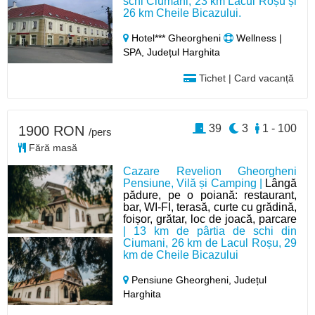
schi Ciumani, 23 km Lacul Roșu și
26 km Cheile Bicazului.
Hotel*** Gheorgheni
Wellness |
SPA, Județul Harghita
Tichet | Card vacanță
39
3
1 - 100
1900 RON
/pers
Fără masă
Cazare Revelion Gheorgheni
Pensiune, Vilă și Camping |
Lângă
pădure, pe o poiană: restaurant,
bar, WI-FI, terasă, curte cu grădină,
foișor, grătar, loc de joacă, parcare
| 13 km de pârtia de schi din
Ciumani, 26 km de Lacul Roșu, 29
km de Cheile Bicazului
Pensiune Gheorgheni,
Județul
Harghita