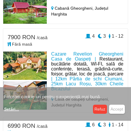
Cabană Gheorgheni,
Județul
Harghita
4
3
1 - 12
7900 RON
/casă
Fără masă
Cazare Revelion Gheorgheni
Casa de Oaspeți |
Restaurant,
bucătărie dotată, WI-FI, sală de
conferințe, terasă, grădină-curte,
foișor, grătar, loc de joacă, parcare
| 12km Pârtia de schi Ciumani,
25km Lacu Roșu, 30km Cheile
Bicazului
Folosim cookie-uri pentru o experiență mai bună.
Casă de oaspeți Gheorgheni,
Județul Harghita
Setări
...
Refuz
Accept
6
3
1 - 14
6990 RON
/casă