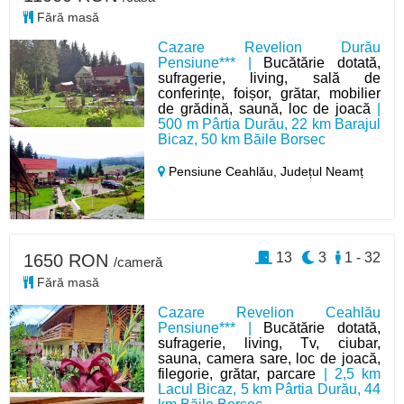
Fără masă
Cazare Revelion Durău
Pensiune*** |
Bucătărie dotată,
sufragerie, living, sală de
conferințe, foișor, grătar, mobilier
de grădină, saună, loc de joacă
|
500 m Pârtia Durău, 22 km Barajul
Bicaz, 50 km Băile Borsec
Pensiune Ceahlău,
Județul Neamț
13
3
1 - 32
1650 RON
/cameră
Fără masă
Cazare Revelion Ceahlău
Pensiune*** |
Bucătărie dotată,
sufragerie, living, Tv, ciubar,
sauna, camera sare, loc de joacă,
filegorie, grătar, parcare
| 2,5 km
Lacul Bicaz, 5 km Pârtia Durău, 44