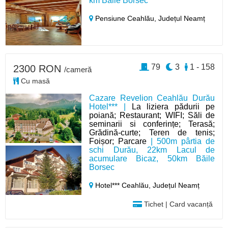
km Băile Borsec
Pensiune Ceahlău,
Județul Neamț
79
3
1 - 158
2300 RON
/cameră
Cu masă
Cazare Revelion Ceahlău Durău
Hotel*** |
La liziera pădurii pe
poiană; Restaurant; WIFI; Săli de
seminarii si conferințe; Terasă;
Grădină-curte; Teren de tenis;
Foișor; Parcare
| 500m pârtia de
schi Durău, 22km Lacul de
acumulare Bicaz, 50km Băile
Borsec
Hotel*** Ceahlău,
Județul Neamț
Tichet | Card vacanță