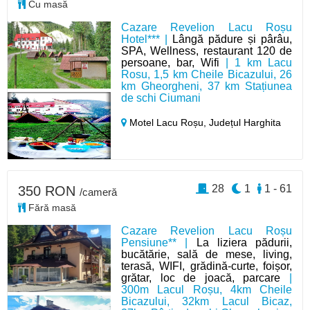
Cu masă
Cazare Revelion Lacu Roșu
Hotel*** |
Lângă pădure și pârâu,
SPA, Wellness, restaurant 120 de
persoane, bar, Wifi
| 1 km Lacu
Rosu, 1,5 km Cheile Bicazului, 26
km Gheorgheni, 37 km Stațiunea
de schi Ciumani
Motel Lacu Roșu,
Județul Harghita
28
1
1 - 61
350 RON
/cameră
Fără masă
Cazare Revelion Lacu Roșu
Pensiune** |
La liziera pădurii,
bucătărie, sală de mese, living,
terasă, WIFI, grădină-curte, foișor,
grătar, loc de joacă, parcare
|
300m Lacul Roșu, 4km Cheile
Bicazului, 32km Lacul Bicaz,