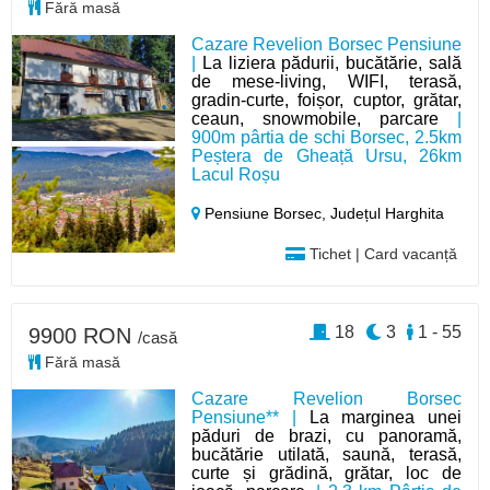
Fără masă
Cazare Revelion Borsec Pensiune
|
La liziera pădurii, bucătărie, sală
de mese-living, WIFI, terasă,
gradin-curte, foișor, cuptor, grătar,
ceaun, snowmobile, parcare
|
900m pârtia de schi Borsec, 2.5km
Peștera de Gheață Ursu, 26km
Lacul Roșu
Pensiune Borsec,
Județul Harghita
Tichet | Card vacanță
18
3
1 - 55
9900 RON
/casă
Fără masă
Cazare Revelion Borsec
Pensiune** |
La marginea unei
păduri de brazi, cu panoramă,
bucătărie utilată, saună, terasă,
curte și grădină, grătar, loc de