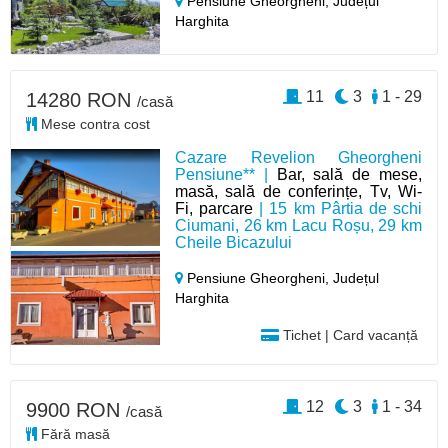
Pensiune Gheorgheni,
Județul
Harghita
11
3
1 - 29
14280 RON
/casă
Mese contra cost
Cazare Revelion Gheorgheni
Pensiune** |
Bar, sală de mese,
masă, sală de conferințe, Tv, Wi-
Fi, parcare
| 15 km Pârtia de schi
Ciumani, 26 km Lacu Roșu, 29 km
Cheile Bicazului
Pensiune Gheorgheni,
Județul
Harghita
Tichet | Card vacanță
12
3
1 - 34
9900 RON
/casă
Fără masă