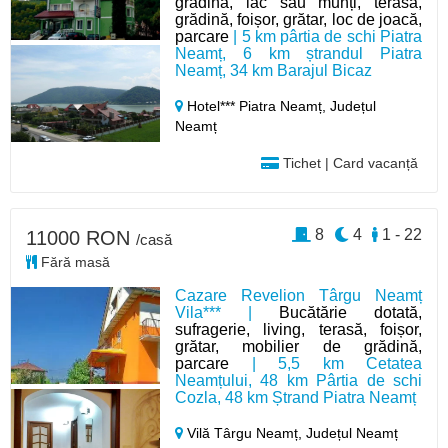
grădină, lac sau munți, terasă,
grădină, foișor, grătar, loc de joacă,
parcare
| 5 km pârtia de schi Piatra
Neamț, 6 km ștrandul Piatra
Neamț, 34 km Barajul Bicaz
Hotel*** Piatra Neamț,
Județul
Neamț
Tichet | Card vacanță
8
4
1 - 22
11000 RON
/casă
Fără masă
Cazare Revelion Târgu Neamț
Vila*** |
Bucătărie dotată,
sufragerie, living, terasă, foișor,
grătar, mobilier de grădină,
parcare
| 5,5 km Cetatea
Neamțului, 48 km Pârtia de schi
Cozla, 48 km Ștrand Piatra Neamț
Vilă Târgu Neamț,
Județul Neamț