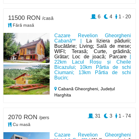
6
4
1 - 20
11500 RON
/casă
Fără masă
Cazare Revelion Gheorgheni
Cabană** |
La liziera pădurii;
Bucătărie; Living; Sală de mese;
WIFI; Terasă; Curte, grădină;
Grătar; Loc de joacă; Parcare
|
22km Lacul Roșu și Cheile
Bicazului; 10km Pârtia de schi
Ciumani; 13km Pârtia de schi
Bucin;
Cabană Gheorgheni,
Județul
Harghita
31
3
1 - 74
2070 RON
/pers
Cu masă
Cazare Revelion Gheorgheni