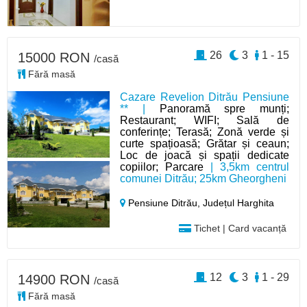
26
3
1 - 15
15000 RON
/casă
Fără masă
Cazare Revelion Ditrău Pensiune
** |
Panoramă spre munți;
Restaurant; WIFI; Sală de
conferințe; Terasă; Zonă verde și
curte spațioasă; Grătar și ceaun;
Loc de joacă și spații dedicate
copiilor; Parcare
| 3,5km centrul
comunei Ditrău; 25km Gheorgheni
Pensiune Ditrău,
Județul Harghita
Tichet | Card vacanță
12
3
1 - 29
14900 RON
/casă
Fără masă