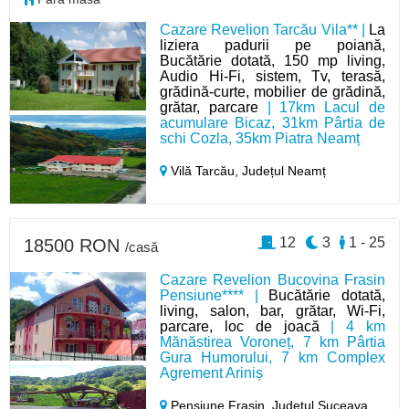
Cazare Revelion Tarcău Vila** |
La
liziera padurii pe poiană,
Bucătărie dotată, 150 mp living,
Audio Hi-Fi, sistem, Tv, terasă,
grădină-curte, mobilier de grădină,
grătar, parcare
| 17km Lacul de
acumulare Bicaz, 31km Pârtia de
schi Cozla, 35km Piatra Neamț
Vilă Tarcău,
Județul Neamț
12
3
1 - 25
18500 RON
/casă
Cazare Revelion Bucovina Frasin
Pensiune**** |
Bucătărie dotată,
living, salon, bar, grătar, Wi-Fi,
parcare, loc de joacă
| 4 km
Mănăstirea Voroneț, 7 km Pârtia
Gura Humorului, 7 km Complex
Agrement Ariniș
Pensiune Frasin,
Județul Suceava