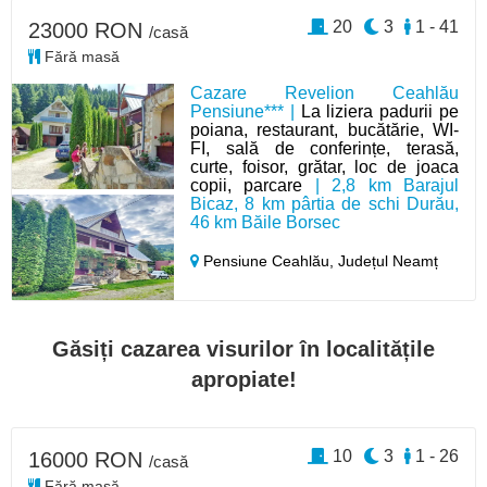
20
3
1 - 41
23000 RON
/casă
Fără masă
Cazare Revelion Ceahlău
Pensiune*** |
La liziera padurii pe
poiana, restaurant, bucătărie, WI-
FI, sală de conferințe, terasă,
curte, foisor, grătar, loc de joaca
copii, parcare
| 2,8 km Barajul
Bicaz, 8 km pârtia de schi Durău,
46 km Băile Borsec
Pensiune Ceahlău,
Județul Neamț
Găsiți cazarea visurilor în localitățile
apropiate!
10
3
1 - 26
16000 RON
/casă
Fără masă