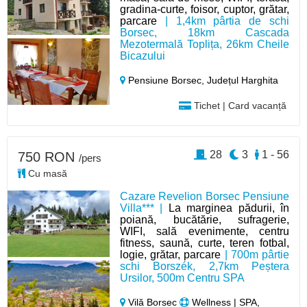
gradina-curte, foisor, cuptor, grătar,
parcare
| 1,4km pârtia de schi
Borsec, 18km Cascada
Mezotermală Toplița, 26km Cheile
Bicazului
Pensiune Borsec,
Județul Harghita
Tichet | Card vacanță
28
3
1 - 56
750 RON
/pers
Cu masă
Cazare Revelion Borsec Pensiune
Villa*** |
La marginea pădurii, în
poiană, bucătărie, sufragerie,
WIFI, sală evenimente, centru
fitness, saună, curte, teren fotbal,
logie, grătar, parcare
| 700m pârtie
schi Borszék, 2,7km Peștera
Ursilor, 500m Centru SPA
Vilă Borsec
Wellness | SPA,