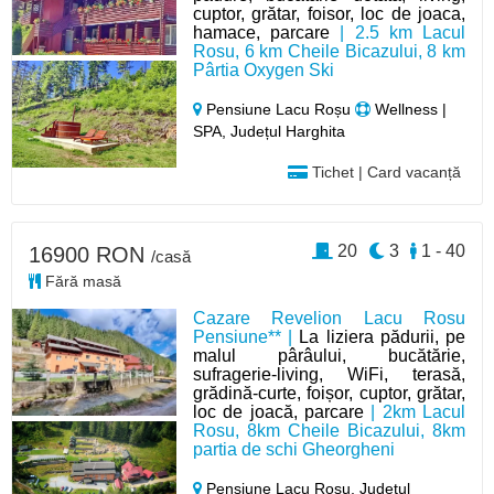
cuptor, grătar, foisor, loc de joaca,
hamace, parcare
| 2.5 km Lacul
Rosu, 6 km Cheile Bicazului, 8 km
Pârtia Oxygen Ski
Pensiune Lacu Roșu
Wellness |
SPA, Județul Harghita
Tichet | Card vacanță
20
3
1 - 40
16900 RON
/casă
Fără masă
Cazare Revelion Lacu Rosu
Pensiune** |
La liziera pădurii, pe
malul pârâului, bucătărie,
sufragerie-living, WiFi, terasă,
grădină-curte, foișor, cuptor, grătar,
loc de joacă, parcare
| 2km Lacul
Rosu, 8km Cheile Bicazului, 8km
partia de schi Gheorgheni
Pensiune Lacu Roșu,
Județul