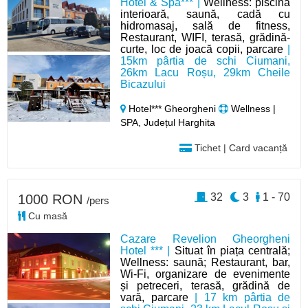
Hotel & Spa*** |
Wellness: piscină
interioară, saună, cadă cu
hidromasaj, sală de fitness,
Restaurant, WIFI, terasă, grădină-
curte, loc de joacă copii, parcare
|
15km pârtia de schi Ciumani,
26km Lacu Roșu, 29km Cheile
Bicazului
Hotel*** Gheorgheni
Wellness |
SPA, Județul Harghita
Tichet | Card vacanță
32
3
1 - 70
1000 RON
/pers
Cu masă
Cazare Revelion Gheorgheni
Hotel *** |
Situat în piața centrală;
Wellness: saună; Restaurant, bar,
Wi-Fi, organizare de evenimente
și petreceri, terasă, grădină de
vară, parcare
| 17 km pârtia de