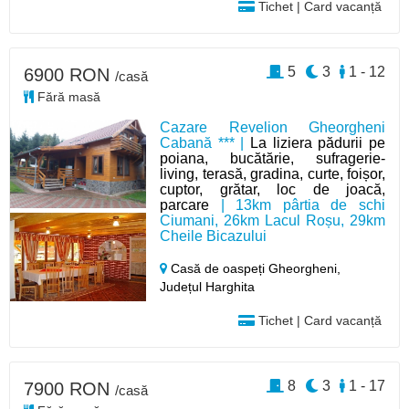
Tichet | Card vacanță
5
3
1 - 12
6900 RON
/casă
Fără masă
Cazare Revelion Gheorgheni
Cabană *** |
La liziera pădurii pe
poiana, bucătărie, sufragerie-
living, terasă, gradina, curte, foișor,
cuptor, grătar, loc de joacă,
parcare
| 13km pârtia de schi
Ciumani, 26km Lacul Roșu, 29km
Cheile Bicazului
Casă de oaspeți Gheorgheni,
Județul Harghita
Tichet | Card vacanță
8
3
1 - 17
7900 RON
/casă