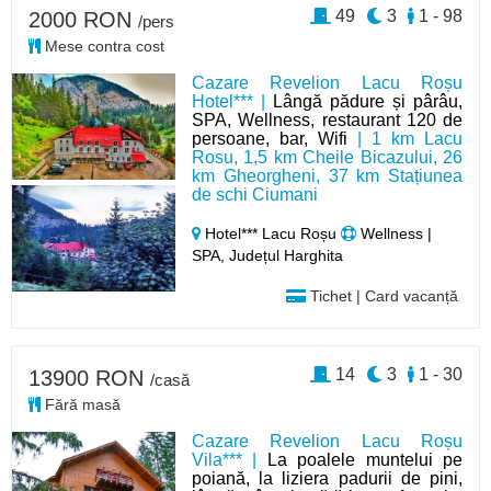
49
3
1 - 98
2000 RON
/pers
Mese contra cost
Cazare Revelion Lacu Roșu
Hotel*** |
Lângă pădure și pârâu,
SPA, Wellness, restaurant 120 de
persoane, bar, Wifi
| 1 km Lacu
Rosu, 1,5 km Cheile Bicazului, 26
km Gheorgheni, 37 km Stațiunea
de schi Ciumani
Hotel*** Lacu Roșu
Wellness |
SPA, Județul Harghita
Tichet | Card vacanță
14
3
1 - 30
13900 RON
/casă
Fără masă
Cazare Revelion Lacu Roșu
Vila*** |
La poalele muntelui pe
poiană, la liziera padurii de pini,