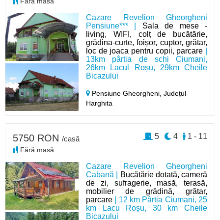
Fără masă
Cazare Revelion Gheorgheni
Pensiune*** |
Sala de mese -
living, WIFI, colț de bucătărie,
grădina-curte, foișor, cuptor, grătar,
loc de joaca pentru copii, parcare
|
13km pârtia de schi Ciumani,
26km Lacul Roșu, 29km Cheile
Bicazului
Pensiune Gheorgheni,
Județul
Harghita
5
4
1 - 11
5750 RON
/casă
Fără masă
Cazare Revelion Gheorgheni
Cabană |
Bucătărie dotată, cameră
de zi, sufragerie, masă, terasă,
mobilier de grădină, grătar,
parcare
| 12 km Pârtia Ciumani, 25
km Lacu Roșu, 30 km Cheile
Bicazului