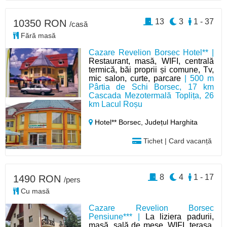
13
3
1 - 37
10350 RON
/casă
Fără masă
Cazare Revelion Borsec Hotel** |
Restaurant, masă, WIFI, centrală
termică, băi proprii și comune, Tv,
mic salon, curte, parcare
| 500 m
Pârtia de Schi Borsec, 17 km
Cascada Mezotermală Toplița, 26
km Lacul Roșu
Hotel** Borsec,
Județul Harghita
Tichet | Card vacanță
8
4
1 - 17
1490 RON
/pers
Cu masă
Cazare Revelion Borsec
Pensiune*** |
La liziera padurii,
masă, sală de mese, WIFI, terasa,