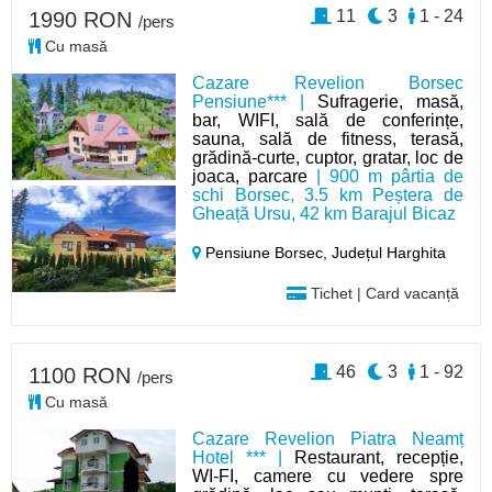
11
3
1 - 24
1990 RON
/pers
Cu masă
Cazare Revelion Borsec
Pensiune*** |
Sufragerie, masă,
bar, WIFI, sală de conferințe,
sauna, sală de fitness, terasă,
grădină-curte, cuptor, gratar, loc de
joaca, parcare
| 900 m pârtia de
schi Borsec, 3.5 km Peștera de
Gheață Ursu, 42 km Barajul Bicaz
Pensiune Borsec,
Județul Harghita
Tichet | Card vacanță
46
3
1 - 92
1100 RON
/pers
Cu masă
Cazare Revelion Piatra Neamț
Hotel *** |
Restaurant, recepție,
WI-FI, camere cu vedere spre