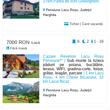
27km Pârtia de schi Gheorgheni
Pensiune Lacu Roșu,
Județul
Harghita
Tichet | Card vacanță
6
2
1 - 16
7000 RON
/casă
Fără masă
Cazare Revelion Lacu Roșu
Pensiune** |
Sub munte la liziera
pădurii pe poiana, bucătărie,
terasa, WIFI, gradina-curte, foișor,
grătar, leagăn, parcare
| 1 km Lacu
Roșu, 4 km Cheile Bicazului, 32
km Lacul Bicaz
Pensiune Lacu Roșu,
Județul
Harghita