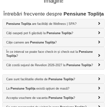
Imagini!
Întrebări frecvente despre
Pensiune Toplița
Pensiune Toplița
are facilități de Wellness | SPA?
Câți oaspeți pot fi găzduiți la
Pensiune Toplița
?
Câțe camere are
Pensiune Toplița
?
În ce interval se poate face check-in și check-out la
Pensiune
Toplița
?
Cât costă sejurul de Revelion 2026-2027 la
Pensiune Toplița
?
Care sunt facilitatile oferite de
Pensiune Toplița
?
La
Pensiune Toplița
există opțiuni de masă?
Accepta vouchere de vacanta
Pensiune Toplița
?