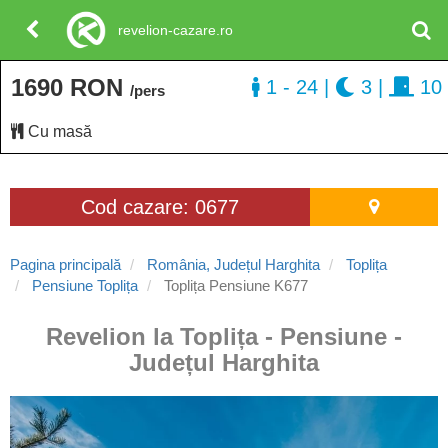
revelion-cazare.ro
1690 RON
1 - 24
|
3
|
10
/pers
Cu masă
Cod cazare: 0677
Pagina principală
România, Județul Harghita
Toplița
Pensiune Toplița
Toplița Pensiune K677
Revelion la Toplița - Pensiune -
Județul Harghita