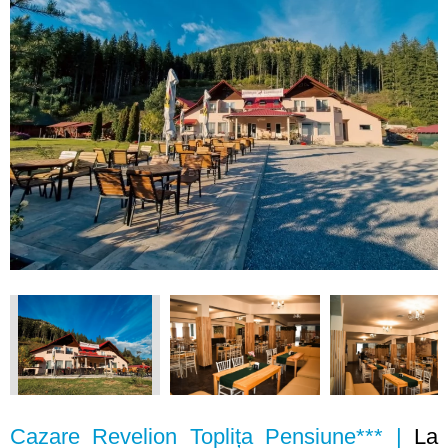
Cazare Revelion Toplița Pensiune*** |
La