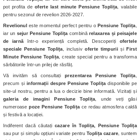
pot profita de
oferte last minute Pensiune Toplița
, valabile
pentru sezonul de revelion 2026-2027.
Revelionul
este momentul perfect pentru o
Pensiune Toplița
,
iar un
sejur Pensiune Toplița
combină
relaxarea și peisajele
de iarnă
într-o experiență completă. Descoperiți
ofertele
speciale Pensiune Toplița
, inclusiv
oferte timpurii
și
First
Minute Pensiune Toplița
, create special pentru a transforma
sărbătorile într-un prilej de răsfăț.
Vă invităm să consultați
prezentarea Pensiune Toplița
,
precum și
informații despre Pensiune Toplița
disponibile pe
site-ul nostru, pentru a lua o decizie bine informată. Vizitați și
galeria de imagini Pensiune Toplița
, unde veți găsi
numeroase
poze Pensiune Toplița
ce redau atmosfera caldă
și festivă a locației.
Indiferent dacă căutați
cazare în Toplița, Pensiune Toplița
sau pur și simplu opțiuni variate pentru
Toplița cazare
, suntem