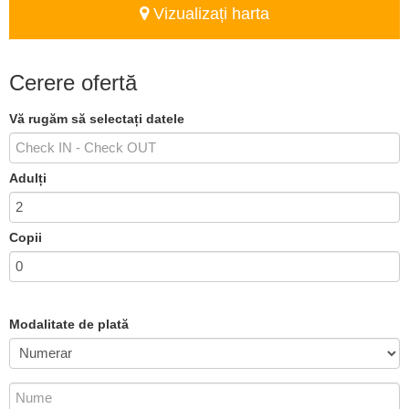
Vizualizați harta
Cerere ofertă
Vă rugăm să selectați datele
Adulți
Copii
Modalitate de plată