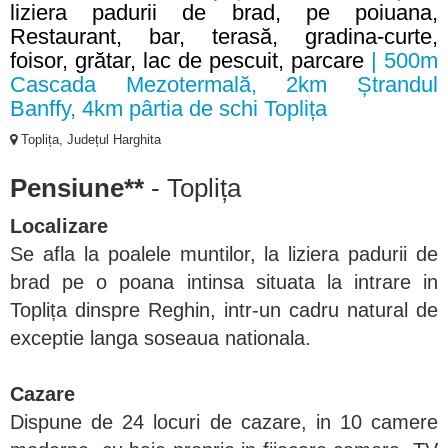
liziera padurii de brad, pe poiuana,
Restaurant, bar, terasă, gradina-curte,
foisor, grătar, lac de pescuit, parcare
| 500m
Cascada Mezotermală, 2km Ștrandul
Banffy, 4km pârtia de schi Toplița
Toplița, Județul Harghita
Pensiune**
- Toplița
Localizare
Se afla la poalele muntilor, la liziera padurii de
brad pe o poana intinsa situata la intrare in
Toplița dinspre Reghin, intr-un cadru natural de
exceptie langa soseaua nationala.
Cazare
Dispune de 24 locuri de cazare, in 10 camere