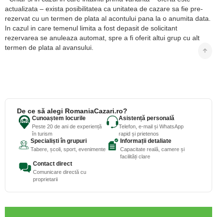
actualizata – exista posibilitatea ca unitatea de cazare sa fie pre-
rezervat cu un termen de plata al acontului pana la o anumita data.
In cazul in care temenul limita a fost depasit de solicitant
rezervarea se anuleaza automat, spre a fi oferit altui grup cu alt
termen de plata al avansului.
De ce să alegi RomaniaCazari.ro?
Cunoaștem locurile
Asistență personală
Peste 20 de ani de experiență
Telefon, e-mail și WhatsApp
în turism
rapid și prietenos
Specialiști în grupuri
Informații detaliate
Tabere, școli, sport, evenimente
Capacitate reală, camere și
facilități clare
Contact direct
Comunicare directă cu
proprietarii