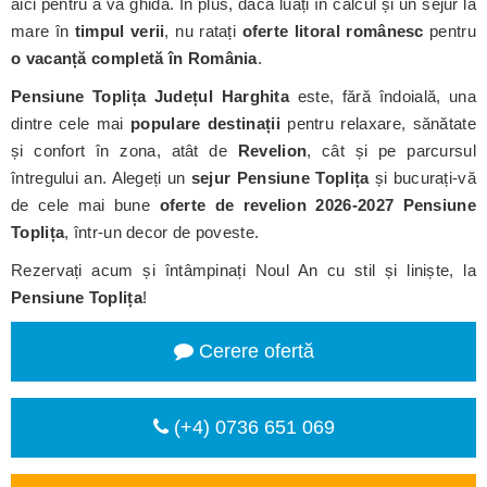
aici pentru a vă ghida. În plus, dacă luați în calcul și un sejur la
mare în
timpul verii
, nu ratați
oferte litoral românesc
pentru
o vacanță completă în România
.
Pensiune Toplița
Județul Harghita
este, fără îndoială, una
dintre cele mai
populare destinații
pentru relaxare, sănătate
și confort în zona, atât de
Revelion
, cât și pe parcursul
întregului an. Alegeți un
sejur Pensiune Toplița
și bucurați-vă
de cele mai bune
oferte de revelion 2026-2027 Pensiune
Toplița
, într-un decor de poveste.
Rezervați acum și întâmpinați Noul An cu stil și liniște, la
Pensiune Toplița
!
Cerere ofertă
(+4) 0736 651 069