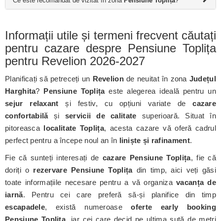
Ce este recomandat de vizitat în zona
Pensiune Toplița
?
Informații utile și termeni frecvent căutați
pentru cazare despre Pensiune Toplița
pentru Revelion 2026-2027
Planificați să petreceți un
Revelion
de neuitat în zona
Județul
Harghita
?
Pensiune Toplița
este alegerea ideală pentru un
sejur relaxant
și festiv, cu opțiuni variate de
cazare
confortabilă
și
servicii de calitate
superioară. Situat în
pitoreasca
localitate Toplița
, acesta cazare vă oferă cadrul
perfect pentru a începe noul an în
liniște și rafinament
.
Fie că sunteți interesați de
cazare Pensiune Toplița
, fie că
doriți o
rezervare Pensiune Toplița
din timp, aici veți găsi
toate informațiile necesare pentru a vă organiza
vacanța de
iarnă
. Pentru cei care preferă să-și planifice din timp
escapadele
, există numeroase
oferte early booking
Pensiune Toplița
, iar cei care decid pe ultima sută de metri