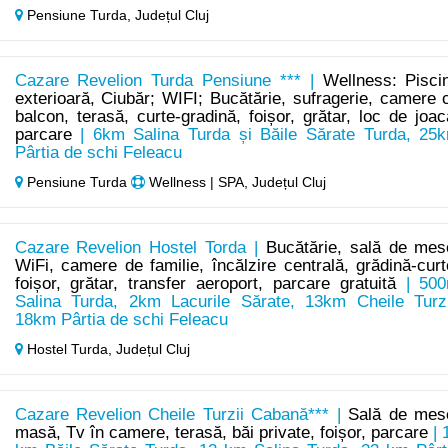
Pensiune Turda,
Județul Cluj
Cazare Revelion Turda Pensiune *** |
Wellness: Pisci
exterioară, Ciubăr; WIFI; Bucătărie, sufragerie, camere 
balcon, terasă, curte-gradină, foișor, grătar, loc de joac
parcare
| 6km Salina Turda și Băile Sărate Turda, 25
Pârtia de schi Feleacu
Pensiune Turda
Wellness | SPA, Județul Cluj
Cazare Revelion Hostel Torda |
Bucătărie, sală de mes
WiFi, camere de familie, încălzire centrală, grădină-curt
foișor, grătar, transfer aeroport, parcare gratuită
| 50
Salina Turda, 2km Lacurile Sărate, 13km Cheile Turzi
18km Pârtia de schi Feleacu
Hostel Turda,
Județul Cluj
Cazare Revelion Cheile Turzii Cabană*** |
Sală de mes
masă, Tv în camere, terasă, băi private, foișor, parcare
| 