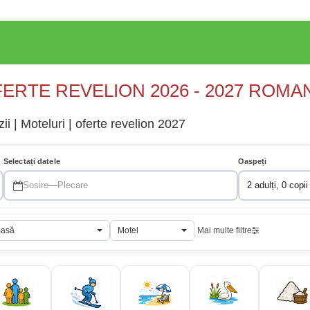
ERTE REVELION 2026 - 2027 ROMA
i | Moteluri | oferte revelion 2027
Selectați datele
Oaspeți
Sosire
—
Plecare
2 adulți, 0 copii
masă
Motel
Mai multe filtre