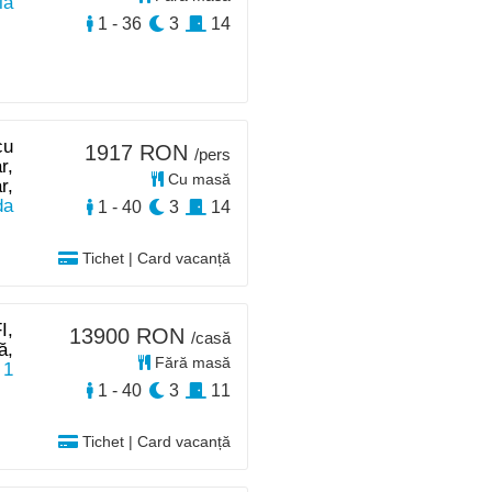
ia
1 - 36
3
14
cu
1917 RON
/pers
r,
Cu masă
r,
da
1 - 40
3
14
Tichet | Card vacanță
I,
13900 RON
/casă
ă,
Fără masă
 1
1 - 40
3
11
Tichet | Card vacanță