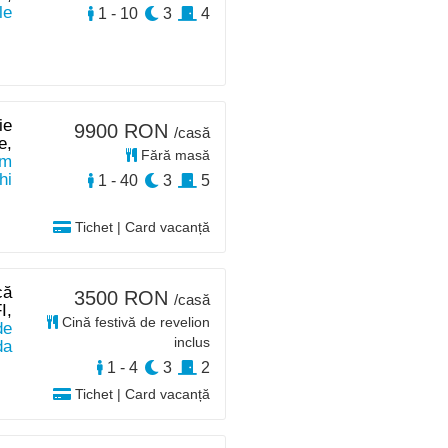
le
1 - 10
3
4
ie
9900 RON
/casă
e,
Fără masă
km
hi
1 - 40
3
5
Tichet | Card vacanță
că
3500 RON
/casă
I,
Cină festivă de revelion
de
inclus
da
1 - 4
3
2
Tichet | Card vacanță