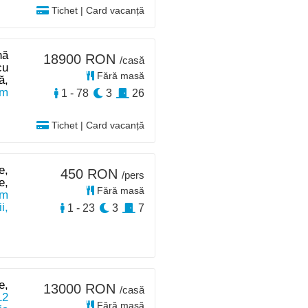
Tichet | Card vacanță
nă
18900 RON
/casă
cu
Fără masă
ă,
km
1 - 78
3
26
Tichet | Card vacanță
e,
450 RON
/pers
e,
Fără masă
0m
i,
1 - 23
3
7
e,
13000 RON
/casă
12
Fără masă