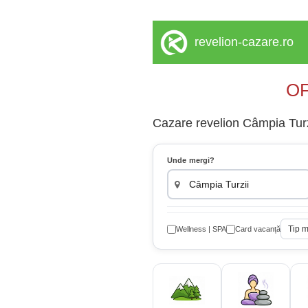
revelion-cazare.ro
OF
Cazare revelion Câmpia Turzi
Unde mergi?
Tip 
Wellness | SPA
Card vacanță