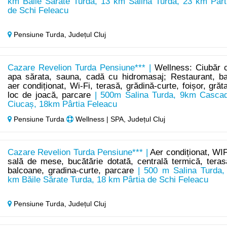
km Băile Sărate Turda, 13 km Salina Turda, 23 km Pârt
de Schi Feleacu
Pensiune Turda,
Județul Cluj
Cazare Revelion Turda Pensiune*** |
Wellness: Ciubăr 
apa sărata, sauna, cadă cu hidromasaj; Restaurant, ba
aer condiționat, Wi-Fi, terasă, grădină-curte, foișor, grăta
loc de joacă, parcare
| 500m Salina Turda, 9km Casca
Ciucaș, 18km Pârtia Feleacu
Pensiune Turda
Wellness | SPA, Județul Cluj
Cazare Revelion Turda Pensiune*** |
Aer condiționat, WIF
sală de mese, bucătărie dotată, centrală termică, teras
balcoane, gradina-curte, parcare
| 500 m Salina Turda,
km Băile Sărate Turda, 18 km Pârtia de Schi Feleacu
Pensiune Turda,
Județul Cluj