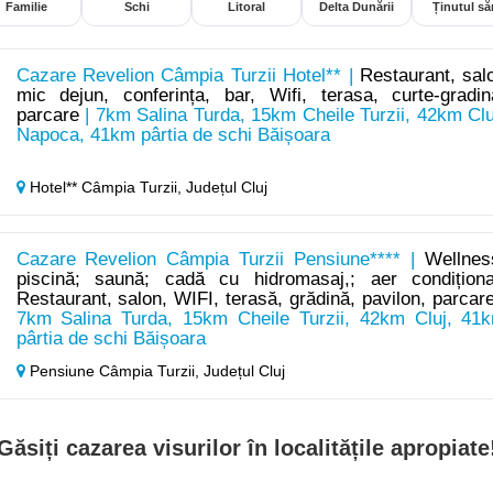
Familie
Schi
Litoral
Delta Dunării
Ținutul săr
Cazare Revelion Câmpia Turzii Hotel** |
Restaurant, sal
mic dejun, conferința, bar, Wifi, terasa, curte-gradin
parcare
| 7km Salina Turda, 15km Cheile Turzii, 42km Clu
Napoca, 41km pârtia de schi Băișoara
Hotel** Câmpia Turzii,
Județul Cluj
Cazare Revelion Câmpia Turzii Pensiune**** |
Wellnes
piscină; saună; cadă cu hidromasaj,; aer condiționa
Restaurant, salon, WIFI, terasă, grădină, pavilon, parcar
7km Salina Turda, 15km Cheile Turzii, 42km Cluj, 41
pârtia de schi Băișoara
Pensiune Câmpia Turzii,
Județul Cluj
Găsiți cazarea visurilor în localitățile apropiate