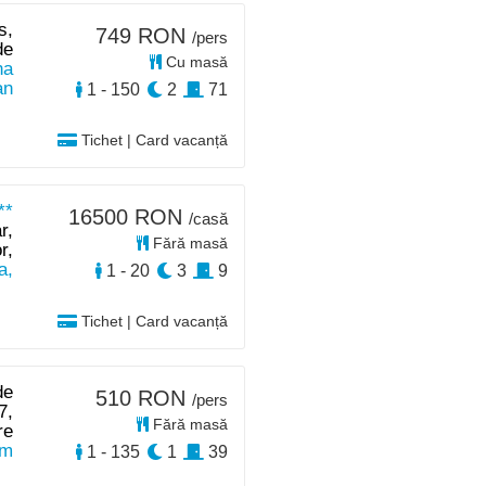
s,
749 RON
/pers
de
Cu masă
na
an
1 - 150
2
71
Tichet | Card vacanță
**
16500 RON
/casă
r,
Fără masă
r,
a,
1 - 20
3
9
Tichet | Card vacanță
de
510 RON
/pers
7,
Fără masă
re
km
1 - 135
1
39