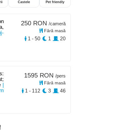
ii
Castele
Pet friendly
on
250 RON
/cameră
a,
Fără masă
j-
1 - 50
1
20
s:
1595 RON
/pers
t;
Fără masă
e
|
km
1 - 112
3
46
!