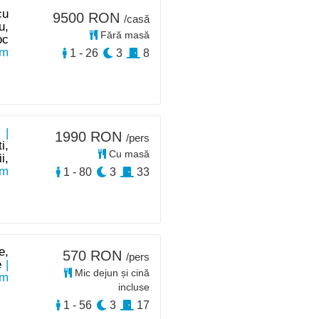
cu
9500 RON
/casă
u,
Fără masă
oc
km
1 - 26
3
8
 |
1990 RON
/pers
i,
Cu masă
i,
km
1 - 80
3
33
e,
570 RON
/pers
e
|
Mic dejun și cină
km
incluse
1 - 56
3
17