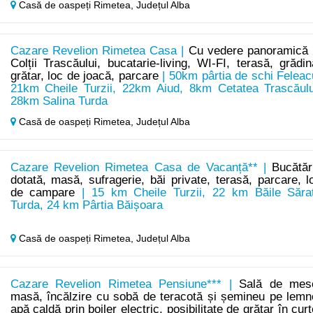
Casă de oaspeți Rimetea,
Județul Alba
Cazare Revelion Rimetea Casa |
Cu vedere panoramică 
Colții Trascăului, bucatarie-living, WI-FI, terasă, grădin
grătar, loc de joacă, parcare
| 50km pârtia de schi Feleac
21km Cheile Turzii, 22km Aiud, 8km Cetatea Trascăulu
28km Salina Turda
Casă de oaspeți Rimetea,
Județul Alba
Cazare Revelion Rimetea Casa de Vacanță** |
Bucătăr
dotată, masă, sufragerie, băi private, terasă, parcare, l
de campare
| 15 km Cheile Turzii, 22 km Băile Săra
Turda, 24 km Pârtia Băișoara
Casă de oaspeți Rimetea,
Județul Alba
Cazare Revelion Rimetea Pensiune*** |
Sală de mes
masă, încălzire cu sobă de teracotă și șemineu pe lemn
apă caldă prin boiler electric, posibilitate de grătar în curt