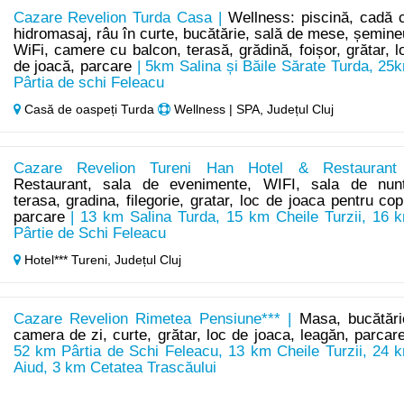
Cazare Revelion Turda Casa |
Wellness: piscină, cadă 
hidromasaj, râu în curte, bucătărie, sală de mese, șemine
WiFi, camere cu balcon, terasă, grădină, foișor, grătar, l
de joacă, parcare
| 5km Salina și Băile Sărate Turda, 25
Pârtia de schi Feleacu
Casă de oaspeți Turda
Wellness | SPA, Județul Cluj
Cazare Revelion Tureni Han Hotel & Restaurant
Restaurant, sala de evenimente, WIFI, sala de nunt
terasa, gradina, filegorie, gratar, loc de joaca pentru copi
parcare
| 13 km Salina Turda, 15 km Cheile Turzii, 16 
Pârtie de Schi Feleacu
Hotel*** Tureni,
Județul Cluj
Cazare Revelion Rimetea Pensiune*** |
Masa, bucătări
camera de zi, curte, grătar, loc de joaca, leagăn, parcar
52 km Pârtia de Schi Feleacu, 13 km Cheile Turzii, 24 
Aiud, 3 km Cetatea Trascăului