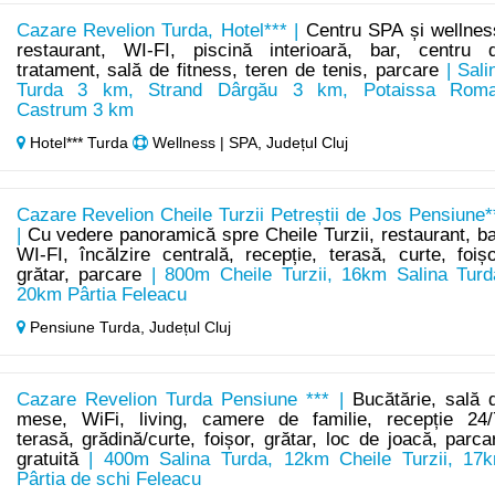
Cazare Revelion Turda, Hotel*** |
Centru SPA și wellnes
restaurant, WI-FI, piscină interioară, bar, centru 
tratament, sală de fitness, teren de tenis, parcare
| Sali
Turda 3 km, Strand Dârgău 3 km, Potaissa Rom
Castrum 3 km
Hotel*** Turda
Wellness | SPA, Județul Cluj
Cazare Revelion Cheile Turzii Petreștii de Jos Pensiune*
|
Cu vedere panoramică spre Cheile Turzii, restaurant, ba
WI-FI, încălzire centrală, recepție, terasă, curte, foișo
grătar, parcare
| 800m Cheile Turzii, 16km Salina Turd
20km Pârtia Feleacu
Pensiune Turda,
Județul Cluj
Cazare Revelion Turda Pensiune *** |
Bucătărie, sală 
mese, WiFi, living, camere de familie, recepție 24/
terasă, grădină/curte, foișor, grătar, loc de joacă, parca
gratuită
| 400m Salina Turda, 12km Cheile Turzii, 17
Pârtia de schi Feleacu