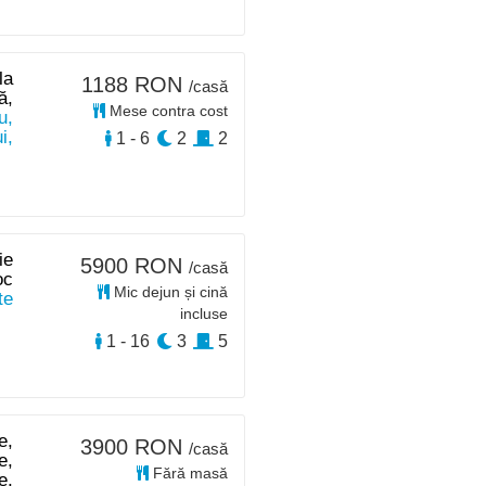
la
1188 RON
/casă
ă,
Mese contra cost
u,
i,
1 - 6
2
2
ie
5900 RON
/casă
oc
Mic dejun și cină
te
incluse
1 - 16
3
5
e,
3900 RON
/casă
e,
Fără masă
e,