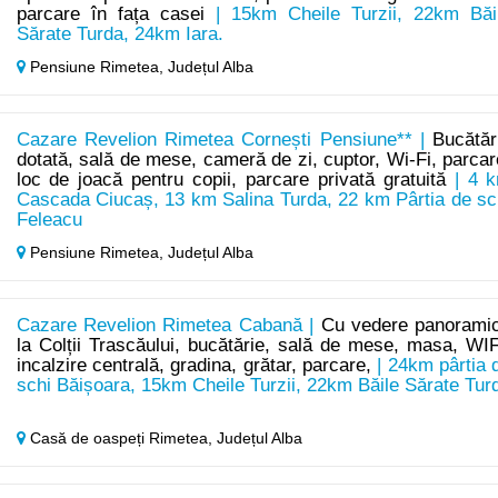
parcare în fața casei
| 15km Cheile Turzii, 22km Băi
Sărate Turda, 24km Iara.
Pensiune Rimetea,
Județul Alba
Cazare Revelion Rimetea Cornești Pensiune** |
Bucătăr
dotată, sală de mese, cameră de zi, cuptor, Wi-Fi, parcar
loc de joacă pentru copii, parcare privată gratuită
| 4 
Cascada Ciucaș, 13 km Salina Turda, 22 km Pârtia de sc
Feleacu
Pensiune Rimetea,
Județul Alba
Cazare Revelion Rimetea Cabană |
Cu vedere panorami
la Colții Trascăului, bucătărie, sală de mese, masa, WIF
incalzire centrală, gradina, grătar, parcare,
| 24km pârtia 
schi Băișoara, 15km Cheile Turzii, 22km Băile Sărate Tur
Casă de oaspeți Rimetea,
Județul Alba