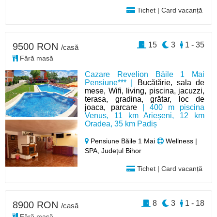
Tichet | Card vacanță
15
3
1 - 35
9500 RON
/casă
Fără masă
Cazare Revelion Băile 1 Mai
Pensiune*** |
Bucătărie, sala de
mese, Wifi, living, piscina, jacuzzi,
terasa, gradina, grătar, loc de
joaca, parcare
| 400 m piscina
Venus, 11 km Arieșeni, 12 km
Oradea, 35 km Padiș
Pensiune Băile 1 Mai
Wellness |
SPA, Județul Bihor
Tichet | Card vacanță
8
3
1 - 18
8900 RON
/casă
Fără masă