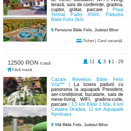
terasă, sala de conferințe, gradina,
cuptor, grătar, parcare
| Plaja
Termal Padiș 450m, Pădurea
Băile Felix 2km
Pensiune Băile Felix,
Județul Bihor
Tichet | Card vacanță
11
3
1 - 29
12500 RON
/casă
Fără masă
Cazare Revelion Băile Felix
Vila*** |
La liziera padurii cu
panorama la aquapark President,
aer-condiționat, bucatarie, sala de
mese-living, WIFI, gradina-curte,
parcare
| 3,5 km Băile 1 Mai, 6 km
Cetatea Oradea, 11 km Aquapark
Nymhaea
Vilă Băile Felix,
Județul Bihor