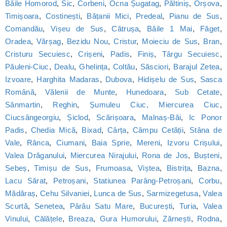
Băile Homorod
,
Sic
,
Corbeni
,
Ocna Șugatag
,
Păltiniș
,
Orșova
,
Timișoara
,
Costinești
,
Bățanii Mici
,
Predeal
,
Pianu de Sus
,
Comandău
,
Vișeu de Sus
,
Cătrușa
,
Băile 1 Mai
,
Făget
,
Oradea
,
Vărșag
,
Bezidu Nou
,
Cristur
,
Moieciu de Sus
,
Bran
,
Cristuru Secuiesc
,
Crișeni
,
Padis
,
Finiș
,
Târgu Secuiesc
,
Păuleni-Ciuc
,
Dealu
,
Ghelința
,
Coltău
,
Săsciori
,
Barajul Zetea
,
Izvoare
,
Harghita Madaras
,
Dubova
,
Hidișelu de Sus
,
Sasca
Română
,
Vălenii de Munte
,
Hunedoara
,
Sub Cetate
,
Sânmartin
,
Reghin
,
Șumuleu Ciuc, Miercurea Ciuc
,
Ciucsângeorgiu
,
Șiclod
,
Scărișoara
,
Malnaș-Băi
,
Ic Ponor
Padis
,
Chedia Mică
,
Bixad
,
Cârța
,
Câmpu Cetății
,
Stâna de
Vale
,
Rânca
,
Ciumani
,
Baia Sprie
,
Mereni
,
Izvoru Crișului
,
Valea Drăganului
,
Miercurea Nirajului
,
Rona de Jos
,
Bușteni
,
Sebeș
,
Timișu de Sus
,
Frumoasa
,
Viștea
,
Bistrița
,
Bazna
,
Lacu Sărat
,
Petroșani
,
Statiunea Parâng-Petroșani
,
Corbu
,
Mădăraș
,
Cehu Silvaniei
,
Lunca de Sus
,
Sarmizegetusa
,
Valea
Scurtă
,
Senetea
,
Pârâu Satu Mare
,
București
,
Turia
,
Valea
Vinului
,
Călățele
,
Breaza
,
Gura Humorului
,
Zărnești
,
Rodna
,