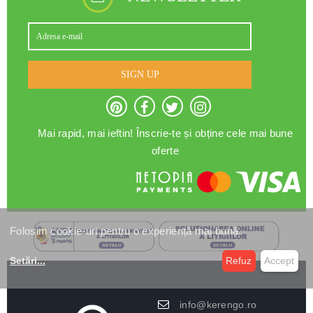
SIGN UP
Mai rapid, mai ieftin! Înscrie-te și obține cele mai bune
oferte
Folosim cookie-uri pentru o experiență mai bună.
Setări
...
Refuz
Accept
info@kerengo.ro