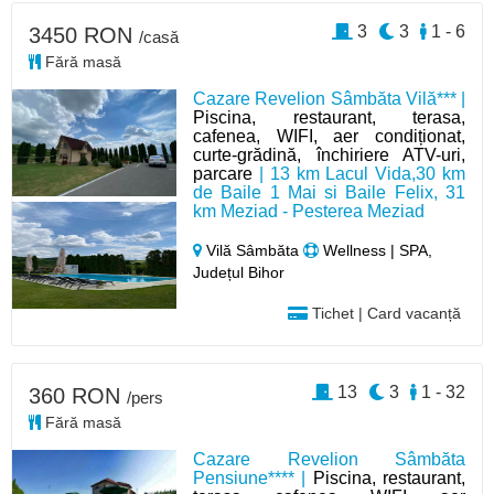
3
3
1 - 6
3450 RON
/casă
Fără masă
Cazare Revelion Sâmbăta Vilă*** |
Piscina, restaurant, terasa,
cafenea, WIFI, aer condiționat,
curte-grădină, închiriere ATV-uri,
parcare
| 13 km Lacul Vida,30 km
de Baile 1 Mai si Baile Felix, 31
km Meziad - Pesterea Meziad
Vilă Sâmbăta
Wellness | SPA,
Județul Bihor
Tichet | Card vacanță
13
3
1 - 32
360 RON
/pers
Fără masă
Cazare Revelion Sâmbăta
Pensiune**** |
Piscina, restaurant,