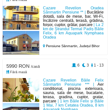
Cazare Revelion Oradea
Sânmartin Pensiune ** |
Bucătărie
dotată, sala de mese, bar, Wi-Fi,
încălzire centrală, terasă, grădina,
foișor, cuptor, grătar, parcare
| La 2
km de Ștrandul Termal Padiș Băile
Felix, 6 km Aquapark Nymphaea
Oradea
Pensiune Sânmartin,
Județul Bihor
6
3
1 - 13
5990 RON
/casă
Fără masă
Cazare Revelion Băile Felix
Sânmartin Pensiune *** |
Aer
conditionat, piscina exterioara,
sauna, sala de mese, bucatarie,
terasa, gradina, cuptor, gratar,
parcare
| 1 km Băile Felix și Băile
1 Mai, 7 km Cetatea Oradea, 8 km
Aquapark Nymhaea