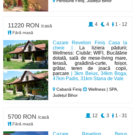
Pensiune Finiș,
Județul Bihor
4
4
1 - 12
11220 RON
/casă
Fără masă
Cazare Revelion Finiș Casa la
cheie |
La liziera pădurii;
Wellness: Ciubăr; WIFI, Bucătărie
dotată, sală de mese-living mare,
terasă, graădină-curte, foișor,
grătar, teren de joacă copii,
parcare
| 3km Beius, 34km Boga,
47km Padis, 31km Stana de Vale
Cabană Finiș
Wellness | SPA,
Județul Bihor
12
3
1 - 31
5700 RON
/casă
Fără masă
Cazare Revelion Beiuș