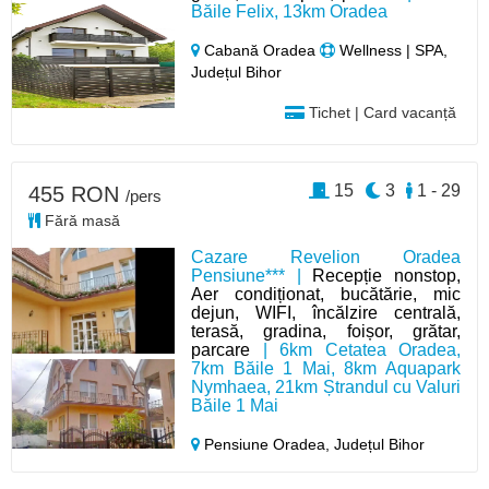
Băile Felix, 13km Oradea
Cabană Oradea
Wellness | SPA,
Județul Bihor
Tichet | Card vacanță
15
3
1 - 29
455 RON
/pers
Fără masă
Cazare Revelion Oradea
Pensiune*** |
Recepție nonstop,
Aer condiționat, bucătărie, mic
dejun, WIFI, încălzire centrală,
terasă, gradina, foișor, grătar,
parcare
| 6km Cetatea Oradea,
7km Băile 1 Mai, 8km Aquapark
Nymhaea, 21km Ștrandul cu Valuri
Băile 1 Mai
Pensiune Oradea,
Județul Bihor