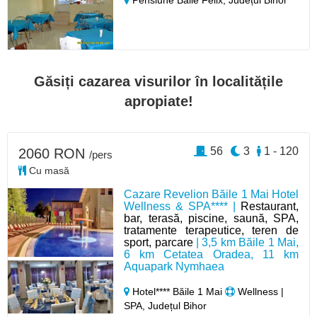
Pensiune Băile Felix,
Județul Bihor
Găsiți cazarea visurilor în localitățile
apropiate!
56
3
1 - 120
2060 RON
/pers
Cu masă
Cazare Revelion Băile 1 Mai Hotel
Wellness & SPA**** |
Restaurant,
bar, terasă, piscine, saună, SPA,
tratamente terapeutice, teren de
sport, parcare
| 3,5 km Băile 1 Mai,
6 km Cetatea Oradea, 11 km
Aquapark Nymhaea
Hotel**** Băile 1 Mai
Wellness |
SPA, Județul Bihor