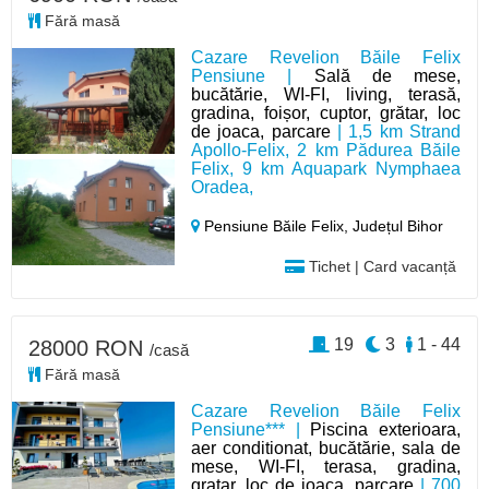
Fără masă
Cazare Revelion Băile Felix
Pensiune |
Sală de mese,
bucătărie, WI-FI, living, terasă,
gradina, foișor, cuptor, grătar, loc
de joaca, parcare
| 1,5 km Strand
Apollo-Felix, 2 km Pădurea Băile
Felix, 9 km Aquapark Nymphaea
Oradea,
Pensiune Băile Felix,
Județul Bihor
Tichet | Card vacanță
19
3
1 - 44
28000 RON
/casă
Fără masă
Cazare Revelion Băile Felix
Pensiune*** |
Piscina exterioara,
aer conditionat, bucătărie, sala de
mese, WI-FI, terasa, gradina,
gratar, loc de joaca, parcare
| 700