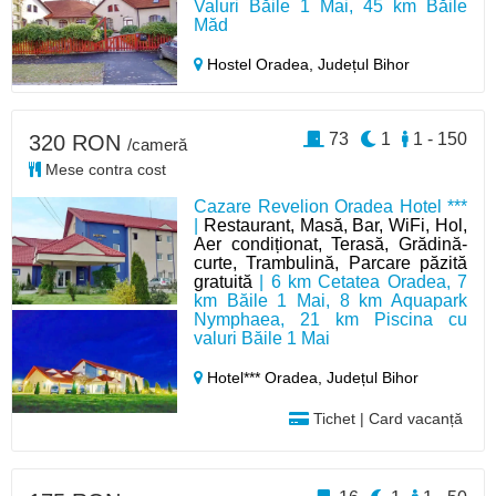
Valuri Băile 1 Mai, 45 km Băile
Măd
Hostel Oradea,
Județul Bihor
73
1
1 - 150
320 RON
/cameră
Mese contra cost
Cazare Revelion Oradea Hotel ***
|
Restaurant, Masă, Bar, WiFi, Hol,
Aer condiționat, Terasă, Grădină-
curte, Trambulină, Parcare păzită
gratuită
| 6 km Cetatea Oradea, 7
km Băile 1 Mai, 8 km Aquapark
Nymphaea, 21 km Piscina cu
valuri Băile 1 Mai
Hotel*** Oradea,
Județul Bihor
Tichet | Card vacanță