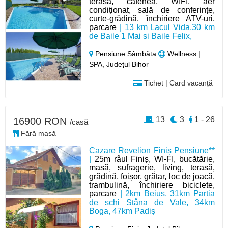
terasa, cafenea, WIFI, aer
condiționat, sală de conferințe,
curte-grădină, închiriere ATV-uri,
parcare
| 13 km Lacul Vida,30 km
de Baile 1 Mai si Baile Felix,
Pensiune Sâmbăta
Wellness |
SPA, Județul Bihor
Tichet | Card vacanță
13
3
1 - 26
16900 RON
/casă
Fără masă
Cazare Revelion Finiș Pensiune**
|
25m râul Finiș, WI-FI, bucătărie,
masă, sufragerie, living, terasă,
grădină, foișor, grătar, loc de joacă,
trambulină, închiriere biciclete,
parcare
| 2km Beius, 31km Partia
de schi Stâna de Vale, 34km
Boga, 47km Padiș