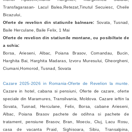
Transfagarasan- Lacul Balea,Retezat,Tinutul Secuiesc, Cheile
Bicazului,
Oferte de revelion din statiunile balneare:
Sovata, Tusnad,
Baile Herculane, Baile Felix, 1 Mai
Oferte de revelion din statiunile montane, cu posibiltate de
a schia:
Borsa, Arieseni, Albac, Poiana Brasov, Comandau, Bucin,
Harghita Bai, Harghita Madaras, Izvoru Muresului, Gheorgheni,
Ciumani,Homorod, Tusnad, Sovata
Cazare 2025-2026 in Romania
-
Oferte de Revelion la munte
.
Cazare in hotel, cabana si pensiuni, Oferte de cazare, oferte
speciale din Maramures, Transilvania, Moldova. Cazare ieftin la
Sovata, Tusnad, Herculane, Felix, Borsa, cabane Arieseni,
Albac, Poiana Brasov pachete de odihna si pachete de
tratament, pensiune Brasov, Bran, Moeciu, Cluj, Lacu Rosu,
casa de vacanta Praid, Sighisoara, Sibiu, Transalpina,