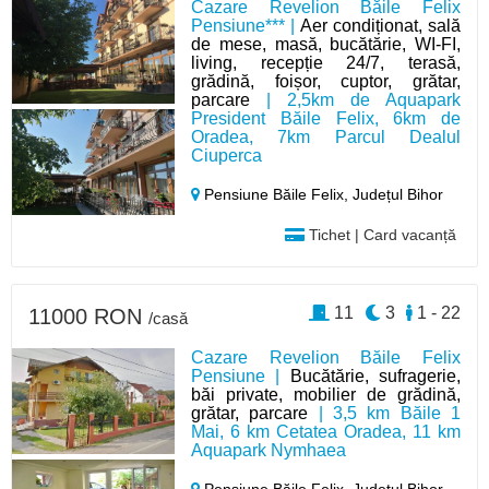
Cazare Revelion Băile Felix
Pensiune*** |
Aer condiționat, sală
de mese, masă, bucătărie, WI-FI,
living, recepție 24/7, terasă,
grădină, foișor, cuptor, grătar,
parcare
| 2,5km de Aquapark
President Băile Felix, 6km de
Oradea, 7km Parcul Dealul
Ciuperca
Pensiune Băile Felix,
Județul Bihor
Tichet | Card vacanță
11
3
1 - 22
11000 RON
/casă
Cazare Revelion Băile Felix
Pensiune |
Bucătărie, sufragerie,
băi private, mobilier de grădină,
grătar, parcare
| 3,5 km Băile 1
Mai, 6 km Cetatea Oradea, 11 km
Aquapark Nymhaea