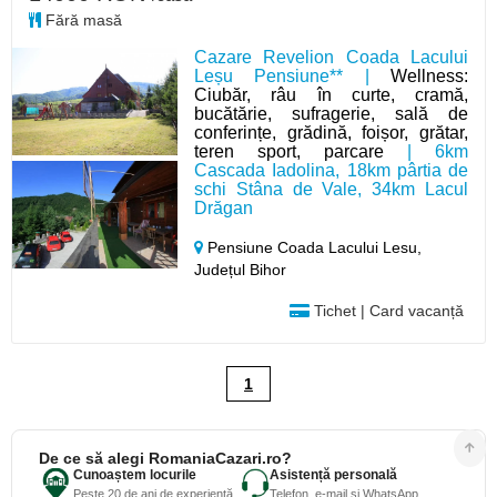
Fără masă
Cazare Revelion Coada Lacului
Leșu Pensiune** |
Wellness:
Ciubăr, râu în curte, cramă,
bucătărie, sufragerie, sală de
conferințe, grădină, foișor, grătar,
teren sport, parcare
| 6km
Cascada Iadolina, 18km pârtia de
schi Stâna de Vale, 34km Lacul
Drăgan
Pensiune Coada Lacului Lesu,
Județul Bihor
Tichet | Card vacanță
1
De ce să alegi RomaniaCazari.ro?
Cunoaștem locurile
Asistență personală
Peste 20 de ani de experiență
Telefon, e-mail și WhatsApp