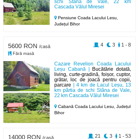
schi Stâna de Vale, 22 km
Cascada Vălul Miresei
Pensiune Coada Lacului Lesu,
Județul Bihor
4
3
1 - 8
5600 RON
/casă
Fără masă
Cazare Revelion Coada Lacului
Leșu Cabană |
Bucătărie dotată,
living, curte-gradină, foișor, cuptor,
grătar, loc de joacă pentru copii,
parcare
| 4 km de Lacul Leșu, 13
km pârtia de schi Stâna de Vale,
22 km Cascada Vălul Miresei
Cabană Coada Lacului Lesu,
Județul
Bihor
21
3
1 - 53
14000 RON
/casă