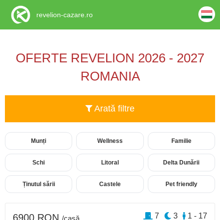
revelion-cazare.ro
OFERTE REVELION 2026 - 2027
ROMANIA
Arată filtre
Munți
Wellness
Familie
Schi
Litoral
Delta Dunării
Ținutul sării
Castele
Pet friendly
7
3
1 - 17
6900 RON
/casă