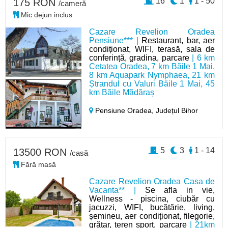
16
1
1 - 50
175 RON
/cameră
Mic dejun inclus
Cazare Revelion Oradea
Pensiune*** |
Restaurant, bar, aer
condiționat, WIFI, terasă, sala de
conferință, gradina, parcare
| 6 km
Cetatea Oradea, 7 km Băile 1 Mai,
8 km Aquapark Nymphaea, 21 km
Ștrandul cu Valuri Băile 1 Mai, 45
km Băile Mădăraș
Pensiune Oradea,
Județul Bihor
5
3
1 - 14
13500 RON
/casă
Fără masă
Cazare Revelion Oradea Casa de
Vacanta** |
Se afla in vie,
Wellness - piscina, ciubăr cu
jacuzzi, WIFI, bucătărie, living,
șemineu, aer condiționat, filegorie,
grătar, teren sport, parcare
| 21km