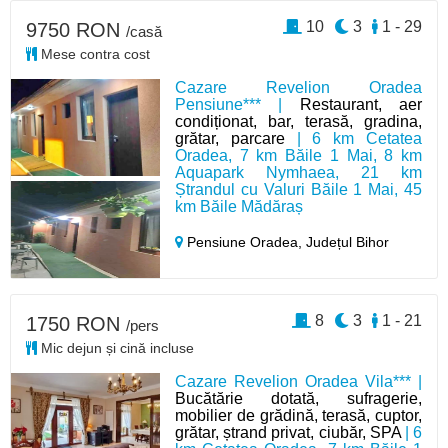
10
3
1 - 29
9750 RON
/casă
Mese contra cost
Cazare Revelion Oradea
Pensiune*** |
Restaurant, aer
condiționat, bar, terasă, gradina,
grătar, parcare
| 6 km Cetatea
Oradea, 7 km Băile 1 Mai, 8 km
Aquapark Nymhaea, 21 km
Ștrandul cu Valuri Băile 1 Mai, 45
km Băile Mădăraș
Pensiune Oradea,
Județul Bihor
8
3
1 - 21
1750 RON
/pers
Mic dejun și cină incluse
Cazare Revelion Oradea Vila*** |
Bucătărie dotată, sufragerie,
mobilier de grădină, terasă, cuptor,
grătar, ștrand privat, ciubăr, SPA
| 6