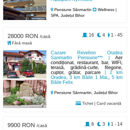
Pensiune Sânmartin
Wellness |
SPA, Județul Bihor
16
4
1 - 45
28000 RON
/casă
Fără masă
Cazare Revelion Oradea
Sanmartin Pensiune*** |
Aer
condiționat, restaurant, bar, WIFI,
terasă, grădină-curte, filegorie,
cuptor, grătar, parcare
| 2 km
Oradea, 3 km Băile 1 Mai,, 5 km
Băile Felix
Pensiune Sânmartin,
Județul Bihor
Tichet | Card vacanță
6
3
1 - 14
9900 RON
/casă