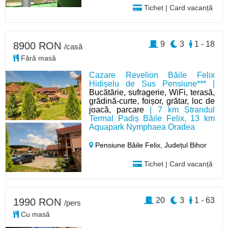
Tichet | Card vacanță
9
3
1 - 18
8900 RON
/casă
Fără masă
Cazare Revelion Băile Felix
Hidișelu de Sus Pensiune*** |
Bucătărie, sufragerie, WiFi, terasă,
grădină-curte, foișor, grătar, loc de
joacă, parcare
| 7 km Ștrandul
Termal Padiș Băile Felix, 13 km
Aquapark Nymphaea Oradea
Pensiune Băile Felix,
Județul Bihor
Tichet | Card vacanță
20
3
1 - 63
1990 RON
/pers
Cu masă