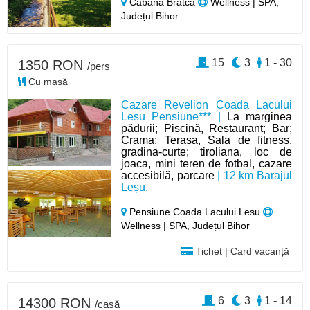
Cabană Bratca
Wellness | SPA,
Județul Bihor
15
3
1 - 30
1350 RON
/pers
Cu masă
Cazare Revelion Coada Lacului
Lesu Pensiune*** |
La marginea
pădurii; Piscină, Restaurant; Bar;
Crama; Terasa, Sala de fitness,
gradina-curte; tiroliana, loc de
joaca, mini teren de fotbal, cazare
accesibilă, parcare
| 12 km Barajul
Leșu.
Pensiune Coada Lacului Lesu
Wellness | SPA, Județul Bihor
Tichet | Card vacanță
6
3
1 - 14
14300 RON
/casă