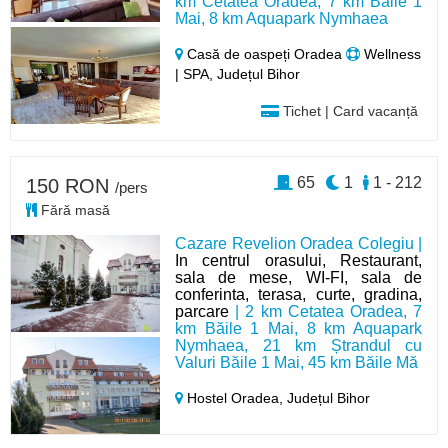
km Cetatea Oradea, 7 km Băile 1
Mai, 8 km Aquapark Nymhaea
Casă de oaspeți Oradea
Wellness
| SPA, Județul Bihor
Tichet | Card vacanță
65
1
1 - 212
150 RON
/pers
Fără masă
Cazare Revelion Oradea Colegiu |
In centrul orasului, Restaurant,
sala de mese, WI-FI, sala de
conferinta, terasa, curte, gradina,
parcare
| 2 km Cetatea Oradea, 7
km Băile 1 Mai, 8 km Aquapark
Nymhaea, 21 km Ștrandul cu
Valuri Băile 1 Mai, 45 km Băile Mă
Hostel Oradea,
Județul Bihor