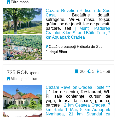
Fără masă
Cazare Revelion Hidișelu de Sus
Casa |
Bucătărie dotată,
sufragerie, Wi-Fi, masă, foișor,
grătar, loc de joacă, lac de pescuit,
parcare, seif
| Munții Pădurea
Craiului, 8 km Ștrand Băile Felix, 7
km Aquapark Oradea
Casă de oaspeți Hidișelu de Sus,
Județul Bihor
20
3
1 - 58
735 RON
/pers
Mic dejun inclus
Cazare Revelion Oradea Hostel***
|
1 km de centru, Restaurant, WI-
FI, sala conferințe, cursuri de
yoga, terasa la soare, gradina,
parcare
| 2 km Cetatea Oradea, 7
km Băile 1 Mai, 8 km Aquapark
Nymhaea, 21 km Ștrandul cu