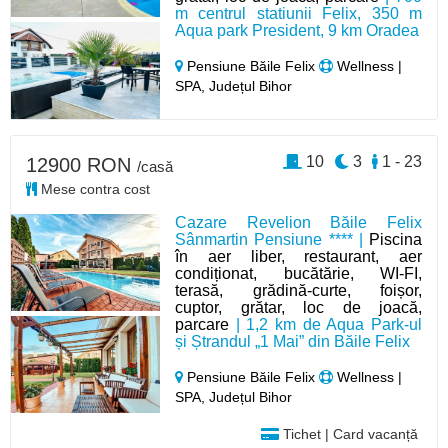
m centrul statiunii Felix, 350 m
Aqua park President, 9 km Oradea
Pensiune Băile Felix
Wellness |
SPA, Județul Bihor
10
3
1 - 23
12900 RON
/casă
Mese contra cost
Cazare Revelion Băile Felix
Sânmartin Pensiune **** |
Piscina
în aer liber, restaurant, aer
condiționat, bucătărie, WI-FI,
terasă, grădină-curte, foișor,
cuptor, grătar, loc de joacă,
parcare
| 1,2 km de Aqua Park-ul
și Ștrandul „1 Mai” din Băile Felix
Pensiune Băile Felix
Wellness |
SPA, Județul Bihor
Tichet | Card vacanță