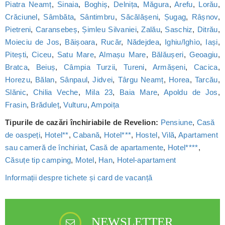
Piatra Neamț
,
Sinaia
,
Boghiș
,
Delnița
,
Măgura
,
Arefu
,
Lorău
,
Crăciunel
,
Sâmbăta
,
Sântimbru
,
Săcălășeni
,
Șugag
,
Râșnov
,
Pietreni
,
Caransebeș
,
Șimleu Silvaniei
,
Zalău
,
Saschiz
,
Ditrău
,
Moieciu de Jos
,
Băișoara
,
Rucăr
,
Nădejdea
,
Ighiu/Ighìo
,
Iași
,
Pitești
,
Ciceu
,
Satu Mare
,
Almașu Mare
,
Bălăușeri
,
Geoagiu
,
Bratca
,
Beiuș
,
Câmpia Turzii
,
Tureni
,
Armășeni
,
Cacica
,
Horezu
,
Bălan
,
Sânpaul
,
Jidvei
,
Târgu Neamț
,
Horea
,
Tarcău
,
Slănic
,
Chilia Veche
,
Mila 23
,
Baia Mare
,
Apoldu de Jos
,
Frasin
,
Brăduleț
,
Vulturu
,
Ampoița
Tipurile de cazări închiriabile de Revelion:
Pensiune
,
Casă
de oaspeți
,
Hotel**
,
Cabană
,
Hotel***
,
Hostel
,
Vilă
,
Apartament
sau cameră de închiriat
,
Casă de apartamente
,
Hotel****
,
Căsuțe tip camping
,
Motel
,
Han
,
Hotel-apartament
Informații despre tichete și card de vacanță
NEWSLETTER