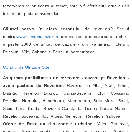
rezervarea se anuleaza automat, spre a fi oferit altui grup cu alt
termen de plata al avansului.
Căutați cazare în afara sezonului de revelion?
Site-ul
nostru
www.romaniacazari.ro
are ca scop promovarea ofertelor -
a peste 2000 de unitati de cazare - din
Romania
: Hoteluri,
Pensiuni, Vile, Cabane si Pensiuni Agroturistice.
Conditii de Utilizare Site
;
Asiguram posibilitatea de rezervare - cazare pt Revelion -
avem pachete de Revelion:
Revelion in Alba, Arad, Bihor,
Bistrita, Revelion Brasov, Caras-Severin, Cluj, Covasna,
Revelion Harghita, Hunedoara, Maramures, Satu Mare, Salaj,
Sibiu, Timis, Braila , Revelion Constanta, Tulcea, Bacau, Neamt,
Revelion Suceava, Ilfov, Arges, Mehedinti, Revelion Prahova
Oferte de Revelion din zonele turistice:
Valea Prahovei,
muntii Apuseni,muntii Harghitei, marginimea Sibiului,