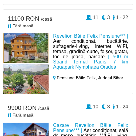
11
3
1 - 22
11100 RON
/casă
Fără masă
Revelion Băile Felix Pensiune*** |
Aer condiționat, bucătărie,
sufragerie-living, Internet WIFI,
terasa, gradină-curte, foișor, gratar,
loc de joacă, parcare
| 500 m
Ștrand Termal Padiș, 7 km
Aquapark Nymphaea Oradea
Pensiune Băile Felix,
Județul Bihor
10
3
1 - 24
9900 RON
/casă
Fără masă
Cazare Revelion Băile Felix
Pensiune*** |
Aer condiționat, sală
de mese, bucătărie, WI-FI, living,