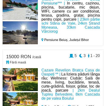
Pensiune*** |
In centru, cazinou,
piscina, bucatarie, mic dejun,
WIFI, camere cu aer conditionat,
terasa, gradina, gratar, piscina
pentru copii, parcare
| 23km pârtie
schi Stâna de Vale, 24km Ștrand
Moneasa, 33km Cascada
Vârciorog
Pensiune Beiuș,
Județul Bihor
5
3
1 - 20
15000 RON
/casă
Fără masă
Cazare Revelion Bratca Casa de
Oaspeți ** |
La liziera pădurii lânga
râu; Wellness: Ciubăr; Sală de
mese, living, bucătărie, terasă,
curte-grădină, foișor, grătar, loc de
joacă, parcare
| 2km Dealul
Tupleu Belvedere, 8km Cascada
de pe valea Boiului