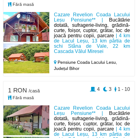
Fără masă
Cazare Revelion Coada Lacului
Leșu Pensiune** |
Bucătărie
dotată, sufragerie-living, grădină-
curte, foișor, cuptor, grătar, loc de
joacă pentru copii, parcare
| 4 km
de Lacul Leșu, 13 km pârtia de
schi Stâna de Vale, 22 km
Cascada Vălul Miresei
Pensiune Coada Lacului Lesu,
Județul Bihor
4
3
1 - 10
1 RON
/casă
Fără masă
Cazare Revelion Coada Lacului
Leșu Pensiune** |
Bucătărie
dotată, sufragerie-living, grădină-
curte, foișor, cuptor, grătar, loc de
joacă pentru copii, parcare
| 4 km
de Lacul Leșu, 13 km pârtia de