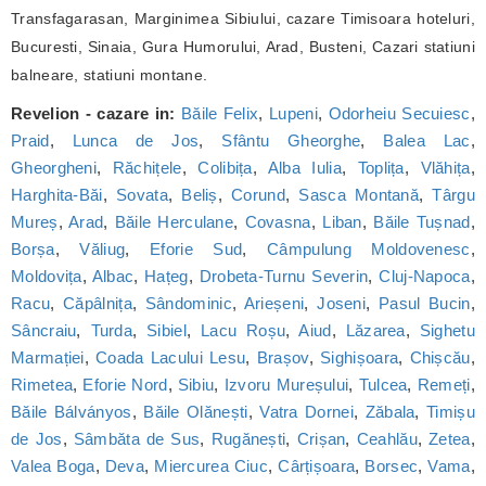
Transfagarasan, Marginimea Sibiului, cazare Timisoara hoteluri,
Bucuresti, Sinaia, Gura Humorului, Arad, Busteni, Cazari statiuni
balneare, statiuni montane.
Revelion - cazare in:
Băile Felix
,
Lupeni
,
Odorheiu Secuiesc
,
Praid
,
Lunca de Jos
,
Sfântu Gheorghe
,
Balea Lac
,
Gheorgheni
,
Răchițele
,
Colibița
,
Alba Iulia
,
Toplița
,
Vlăhița
,
Harghita-Băi
,
Sovata
,
Beliș
,
Corund
,
Sasca Montană
,
Târgu
Mureș
,
Arad
,
Băile Herculane
,
Covasna
,
Liban
,
Băile Tușnad
,
Borșa
,
Văliug
,
Eforie Sud
,
Câmpulung Moldovenesc
,
Moldovița
,
Albac
,
Hațeg
,
Drobeta-Turnu Severin
,
Cluj-Napoca
,
Racu
,
Căpâlnița
,
Sândominic
,
Arieșeni
,
Joseni
,
Pasul Bucin
,
Sâncraiu
,
Turda
,
Sibiel
,
Lacu Roșu
,
Aiud
,
Lăzarea
,
Sighetu
Marmației
,
Coada Lacului Lesu
,
Brașov
,
Sighișoara
,
Chișcău
,
Rimetea
,
Eforie Nord
,
Sibiu
,
Izvoru Mureșului
,
Tulcea
,
Remeți
,
Băile Bálványos
,
Băile Olănești
,
Vatra Dornei
,
Zăbala
,
Timișu
de Jos
,
Sâmbăta de Sus
,
Rugănești
,
Crișan
,
Ceahlău
,
Zetea
,
Valea Boga
,
Deva
,
Miercurea Ciuc
,
Cârțișoara
,
Borsec
,
Vama
,