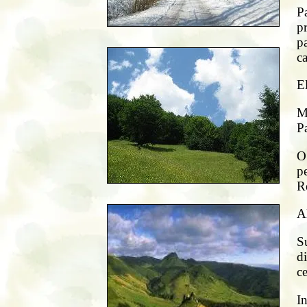
P
p
pa
ca
El
M
Pa
O 
pe
Re
Al
Su
di
ce
In