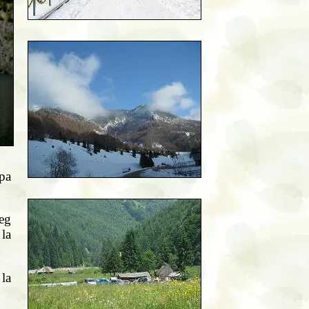
pa
teg
 la
la