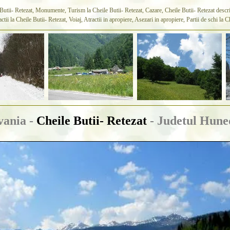
utii- Retezat, Monumente, Turism la Cheile Butii- Retezat, Cazare, Cheile Butii- Retezat descrier
ctii la Cheile Butii- Retezat, Voiaj, Atractii in apropiere, Asezari in apropiere, Partii de schi la
vania -
Cheile Butii- Retezat
- Judetul Hune