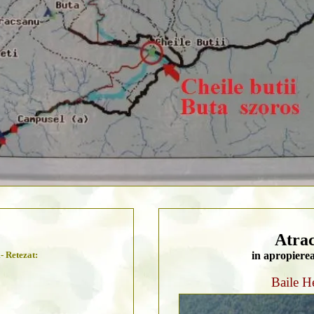
Atrac
- Retezat:
in apropierea
Baile H