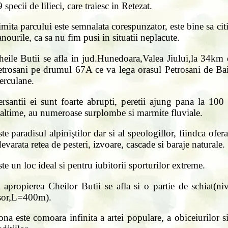
 specii de lilieci, care traiesc in Retezat.
mita parcului este semnalata corespunzator, este bine sa ci
nourile, ca sa nu fim pusi in situatii neplacute.
heile Butii se afla in jud.Hunedoara,Valea Jiului,la 34km 
etrosani pe drumul 67A ce va lega orasul Petrosani de Bai
erculane.
ersantii ei sunt foarte abrupti, peretii ajung pana la 100
naltime, au numeroase surplombe si marmite fluviale.
te paradisul alpiniştilor dar si al speologillor, fiindca ofer
evarata retea de pesteri, izvoare, cascade si baraje naturale.
te un loc ideal si pentru iubitorii sporturilor extreme.
 apropierea Cheilor Butii se afla si o partie de schiat(ni
sor,L=400m).
na este comoara infinita a artei populare, a obiceiurilor s