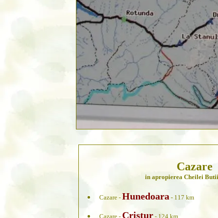
Cazare
in apropierea Cheilei Butii
Hunedoara
Cazare -
- 117 km
Cristur
Cazare -
- 124 km