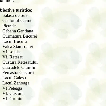
aditiilor.
iective turistice:
Salasu de Sus
Cantonul Carnic
Pietrele
Cabana Gentiana
Curmatura Bucurei
Lacul Bucura
Valea Stanisoarei
Vf Lolaia
Vf. Retezat
Custura Retezatului
Cascadele Ciumfu
Fereastra Custurii
Lacul Galesu
Lacul Zanoaga
Vf Peleaga
Vf. Custura
Vf. Gruniu