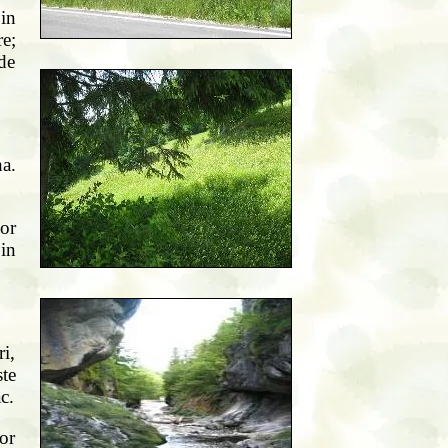
in
e;
 de
a.
lor
 in
ri,
ste
c.
lor