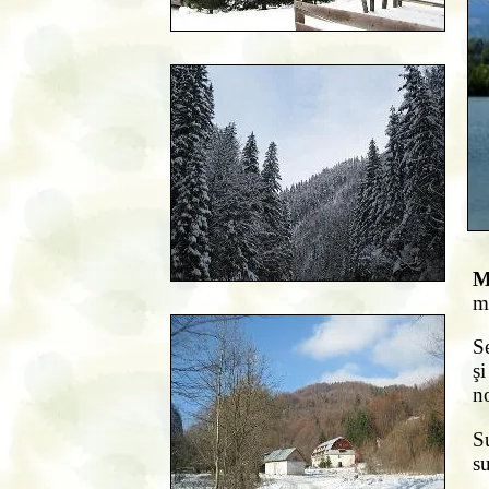
M
m
Se
şi
no
S
su