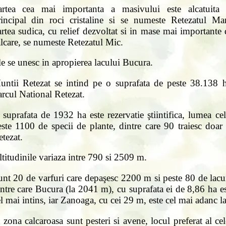
artea cea mai importanta a masivului este alcatuita 
rincipal din roci cristaline si se numeste Retezatul Mar
rtea sudica, cu relief dezvoltat si in mase mai importante
lcare, se numeste Retezatul Mic.
e se unesc in apropierea lacului Bucura.
untii Retezat se intind pe o suprafata de peste 38.138 h
rcul National Retezat.
suprafata de 1932 ha este rezervatie ştiintifica, lumea ce
ste 1100 de specii de plante, dintre care 90 traiesc doar
tezat.
titudinile variaza intre 790 si 2509 m.
nt 20 de varfuri care depaşesc 2200 m si peste 80 de lacu
ntre care Bucura (la 2041 m), cu suprafata ei de 8,86 ha e
l mai intins, iar Zanoaga, cu cei 29 m, este cel mai adanc la
 zona calcaroasa sunt pesteri si avene, locul preferat al ce