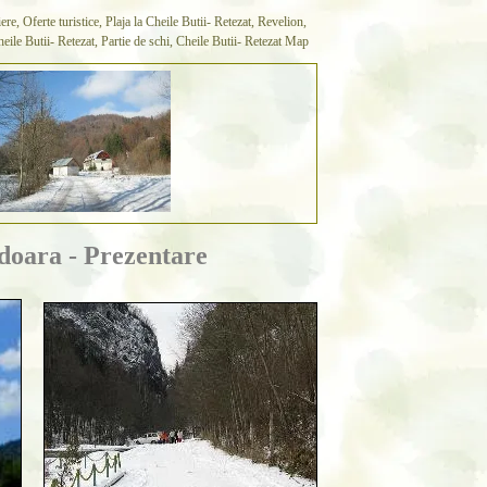
e, Oferte turistice, Plaja la Cheile Butii- Retezat, Revelion,
 Cheile Butii- Retezat, Partie de schi, Cheile Butii- Retezat Map
doara - Prezentare