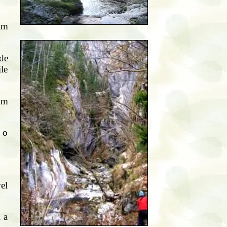
tim
de
le
 m
a o
vel
i a