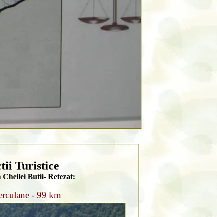
tii Turistice
 Cheilei Butii- Retezat:
erculane - 99 km