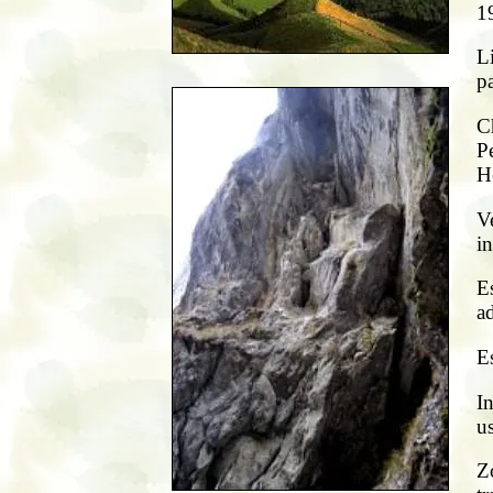
19
Li
pa
C
P
H
V
i
Es
ad
Es
In
u
Zo