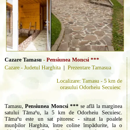
Cazare Tamasu
-
Pensiunea Moncsi ***
Cazare - Judetul Harghita
|
Prezentare Tamasua
Localizare: Tamasu - 5 km de
orasului Odorheiu Secuiesc
Tamasu,
Pensiunea Moncsi ***
se aflã la marginea
satului Tãmaºu, la 5 km de Odorheiu Secuiesc.
Tãmaºu este un sat pitoresc - situat la poalele
munþilor Harghita, între coline împãdurite, la o