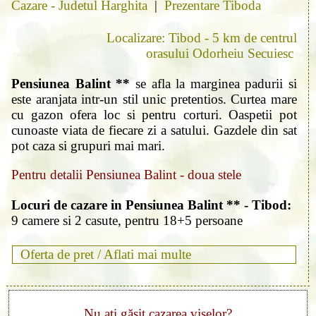
Cazare - Judetul Harghita
|
Prezentare Tiboda
Localizare: Tibod - 5 km de centrul
orasului Odorheiu Secuiesc
Pensiunea Balint **
se afla la marginea padurii si
este aranjata intr-un stil unic pretentios. Curtea mare
cu gazon ofera loc si pentru corturi. Oaspetii pot
cunoaste viata de fiecare zi a satului. Gazdele din sat
pot caza si grupuri mai mari.
Pentru detalii Pensiunea Balint - doua stele
Locuri de cazare in Pensiunea Balint ** - Tibod:
9 camere si 2 casute, pentru 18+5 persoane
Oferta de pret /
Aflati mai multe
Nu ați găsit cazarea viselor?