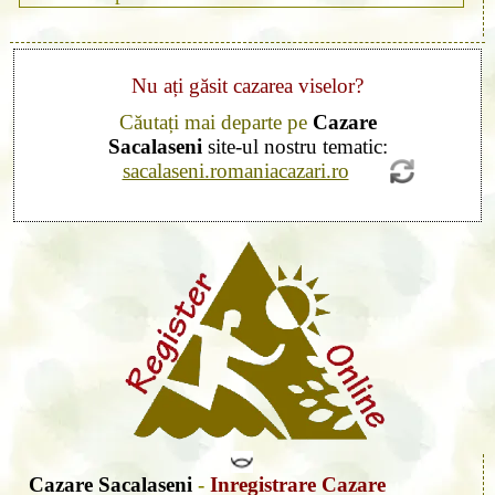
Nu ați găsit cazarea viselor?
Căutați mai departe pe
Cazare
Sacalaseni
site-ul nostru tematic:
sacalaseni.romaniacazari.ro
Cazare Sacalaseni
-
Inregistrare Cazare