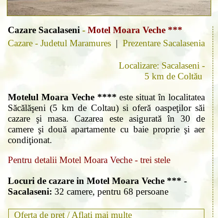
Cazare Sacalaseni
-
Motel Moara Veche ***
Cazare - Judetul Maramures
|
Prezentare Sacalasenia
Localizare: Sacalaseni -
5 km de Coltău
Motelul Moara Veche ****
este situat în localitatea
Săcălăşeni (5 km de Coltau) si oferă oaspeţilor săi
cazare şi masa. Cazarea este asigurată în 30 de
camere şi două apartamente cu baie proprie şi aer
condiţionat.
Pentru detalii Motel Moara Veche - trei stele
Locuri de cazare in Motel Moara Veche *** -
Sacalaseni:
32 camere, pentru 68 persoane
Oferta de pret /
Aflati mai multe