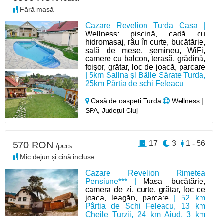
Fără masă
Cazare Revelion Turda Casa |
Wellness: piscină, cadă cu
hidromasaj, râu în curte, bucătărie,
sală de mese, șemineu, WiFi,
camere cu balcon, terasă, grădină,
foișor, grătar, loc de joacă, parcare
| 5km Salina și Băile Sărate Turda,
25km Pârtia de schi Feleacu
Casă de oaspeți Turda
Wellness |
SPA, Județul Cluj
17
3
1 - 56
570 RON
/pers
Mic dejun și cină incluse
Cazare Revelion Rimetea
Pensiune*** |
Masa, bucătărie,
camera de zi, curte, grătar, loc de
joaca, leagăn, parcare
| 52 km
Pârtia de Schi Feleacu, 13 km
Cheile Turzii, 24 km Aiud, 3 km