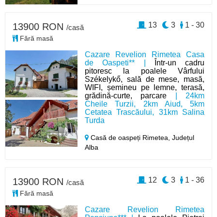
13
3
1 - 30
13900 RON
/casă
Fără masă
Cazare Revelion Rimetea Casa
de Oaspeti** |
Într-un cadru
pitoresc la poalele Vârfului
Székelykő, sală de mese, masă,
WIFI, șemineu pe lemne, terasă,
grădină-curte, parcare
| 24km
Cheile Turzii, 2km Aiud, 5km
Cetatea Trascăului, 31km Salina
Turda
Casă de oaspeți Rimetea,
Județul
Alba
12
3
1 - 36
13900 RON
/casă
Fără masă
Cazare Revelion Rimetea