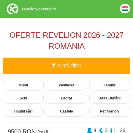
revelion-cazare.ro
OFERTE REVELION 2026 - 2027
ROMANIA
Arată filtre
Munți
Wellness
Familie
Schi
Litoral
Delta Dunării
Ținutul sării
Castele
Pet friendly
8
3
1 - 26
9500 RON
/casă