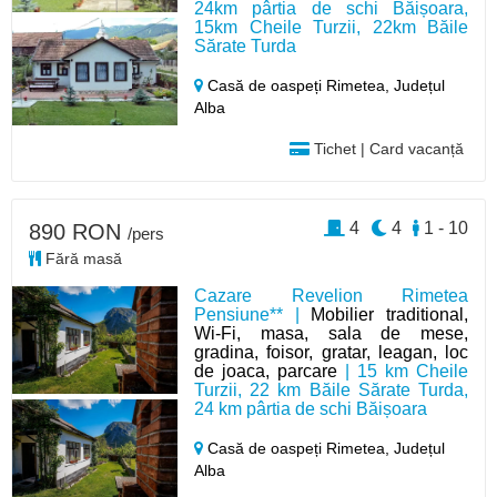
24km pârtia de schi Băișoara,
15km Cheile Turzii, 22km Băile
Sărate Turda
Casă de oaspeți Rimetea,
Județul
Alba
Tichet | Card vacanță
4
4
1 - 10
890 RON
/pers
Fără masă
Cazare Revelion Rimetea
Pensiune** |
Mobilier traditional,
Wi-Fi, masa, sala de mese,
gradina, foisor, gratar, leagan, loc
de joaca, parcare
| 15 km Cheile
Turzii, 22 km Băile Sărate Turda,
24 km pârtia de schi Băișoara
Casă de oaspeți Rimetea,
Județul
Alba