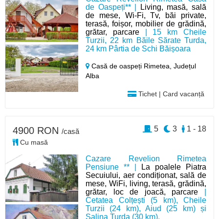
de Oaspeți** |
Living, masă, sală
de mese, Wi-Fi, Tv, băi private,
terasă, foișor, mobilier de grădină,
grătar, parcare
| 15 km Cheile
Turzii, 22 km Băile Sărate Turda,
24 km Pârtia de Schi Băișoara
Casă de oaspeți Rimetea,
Județul
Alba
Tichet | Card vacanță
5
3
1 - 18
4900 RON
/casă
Cu masă
Cazare Revelion Rimetea
Pensiune ** |
La poalele Piatra
Secuiului, aer condiționat, sală de
mese, WiFi, living, terasă, grădină,
grătar, loc de joacă, parcare
|
Cetatea Colțești (5 km), Cheile
Turzii (24 km), Aiud (25 km) și
Salina Turda (30 km).