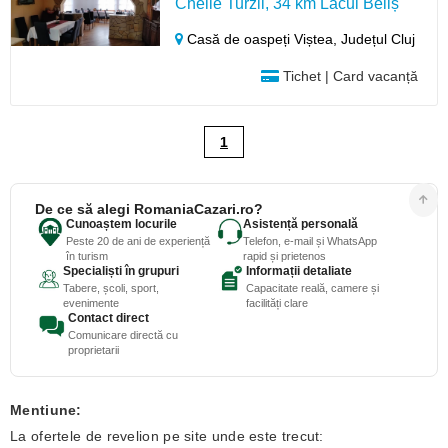
Cheile Turzii, 34 km Lacul Beliș
Casă de oaspeți Viștea,
Județul Cluj
Tichet | Card vacanță
1
De ce să alegi RomaniaCazari.ro?
Cunoaștem locurile
Asistență personală
Peste 20 de ani de experiență
Telefon, e-mail și WhatsApp
în turism
rapid și prietenos
Specialiști în grupuri
Informații detaliate
Tabere, școli, sport,
Capacitate reală, camere și
evenimente
facilități clare
Contact direct
Comunicare directă cu
proprietarii
Mentiune:
La ofertele de revelion pe site unde este trecut: