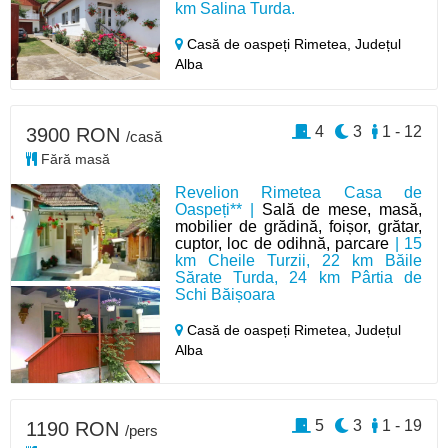
km Salina Turda.
Casă de oaspeți Rimetea,
Județul
Alba
4
3
1 - 12
3900 RON
/casă
Fără masă
Revelion Rimetea Casa de
Oaspeți** |
Sală de mese, masă,
mobilier de grădină, foișor, grătar,
cuptor, loc de odihnă, parcare
| 15
km Cheile Turzii, 22 km Băile
Sărate Turda, 24 km Pârtia de
Schi Băișoara
Casă de oaspeți Rimetea,
Județul
Alba
5
3
1 - 19
1190 RON
/pers