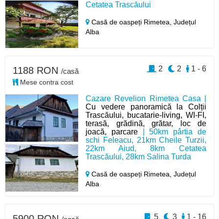
Cetatea Trascăului
Casă de oaspeți Rimetea,
Județul
Alba
2
2
1 - 6
1188 RON
/casă
Mese contra cost
Cazare Revelion Rimetea Casa |
Cu vedere panoramică la Colții
Trascăului, bucatarie-living, WI-FI,
terasă, grădină, grătar, loc de
joacă, parcare
| 50km pârtia de
schi Feleacu, 21km Cheile Turzii,
22km Aiud, 8km Cetatea
Trascăului, 28km Salina Turda
Casă de oaspeți Rimetea,
Județul
Alba
5
3
1 - 16
5900 RON