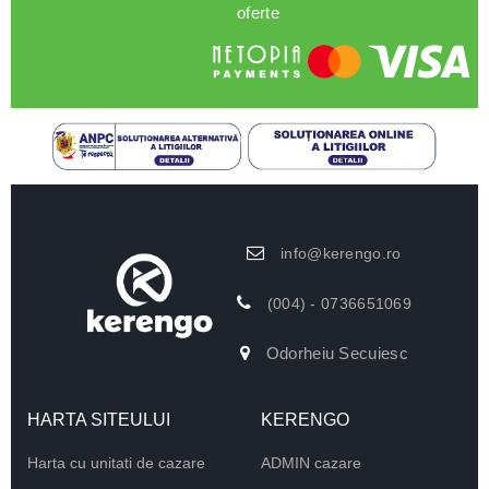
oferte
info@kerengo.ro
(004) - 0736651069
Odorheiu Secuiesc
HARTA SITEULUI
KERENGO
Harta cu unitati de cazare
ADMIN cazare