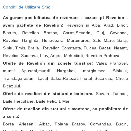
Conditii de Utilizare Site
;
Asiguram posibilitatea de rezervare - cazare pt Revelion -
avem pachete de Revelion:
Revelion in Alba, Arad, Bihor,
Bistrita, Revelion Brasov, Caras-Severin, Cluj, Covasna,
Revelion Harghita, Hunedoara, Maramures, Satu Mare, Salaj,
Sibiu, Timis, Braila , Revelion Constanta, Tulcea, Bacau, Neamt,
Revelion Suceava, Ilfov, Arges, Mehedinti, Revelion Prahova
Oferte de Revelion din zonele turistice:
Valea Prahovei,
muntii Apuseni,muntii Harghitei, marginimea Sibiului,
Transfagarasan- Lacul Balea,Retezat,Tinutul Secuiesc, Cheile
Bicazului,
Oferte de revelion din statiunile balneare:
Sovata, Tusnad,
Baile Herculane, Baile Felix, 1 Mai
Oferte de revelion din statiunile montane, cu posibiltate de
a schia:
Borsa, Arieseni, Albac, Poiana Brasov, Comandau, Bucin,