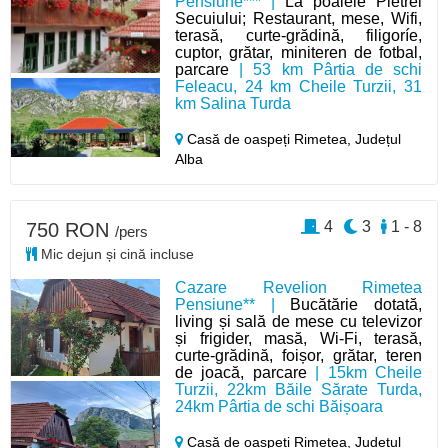
Pensiune*** |
La poalele Pietrei
Secuiului; Restaurant, mese, Wifi,
terasă, curte-grădină, filigoríe,
cuptor, grătar, miniteren de fotbal,
parcare
| 53 km Pârtia de schi
Feleacu, 24 km Cheile Turzii, 31
km Salina Turda
Casă de oaspeți Rimetea,
Județul
Alba
4
3
1 - 8
750 RON
/pers
Mic dejun și cină incluse
Cazare Revelion Rimetea
Pensiune** |
Bucătărie dotată,
living și sală de mese cu televizor
și frigider, masă, Wi-Fi, terasă,
curte-grădină, foișor, grătar, teren
de joacă, parcare
| 15km Cheile
Turzii, 22km Băile Sărate Turda,
24km Pârtia de schi Băișoara
Casă de oaspeți Rimetea,
Județul