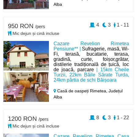
Alba
4
3
1 - 11
950 RON
/pers
Mic dejun și cină incluse
Cazare Revelion Rimetea
Pensiune** |
Sufragerie, masă, Wi-
Fi, terasă, bucatarie, terasa,
gradină, curte, foișor,grătar,
distilerie tradițională de țuică, loc
de joacă, parcare
| 15km Cheile
Turzii, 22km Băile Sărate Turda,
24km pârtia de schi Băișoara
Casă de oaspeți Rimetea,
Județul
Alba
8
3
1 - 22
1200 RON
/pers
Mic dejun și cină incluse
Cazare Revelion Rimetea Casa