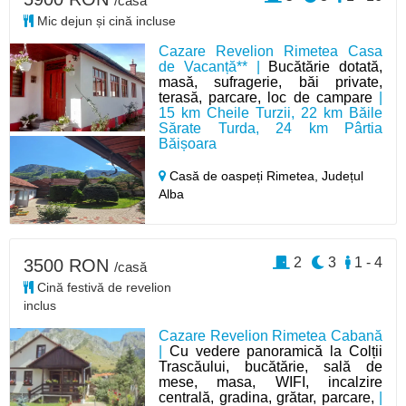
/casă
Mic dejun și cină incluse
Cazare Revelion Rimetea Casa
de Vacanță** |
Bucătărie dotată,
masă, sufragerie, băi private,
terasă, parcare, loc de campare
|
15 km Cheile Turzii, 22 km Băile
Sărate Turda, 24 km Pârtia
Băișoara
Casă de oaspeți Rimetea,
Județul
Alba
2
3
1 - 4
3500 RON
/casă
Cină festivă de revelion
inclus
Cazare Revelion Rimetea Cabană
|
Cu vedere panoramică la Colții
Trascăului, bucătărie, sală de
mese, masa, WIFI, incalzire
centrală, gradina, grătar, parcare,
|