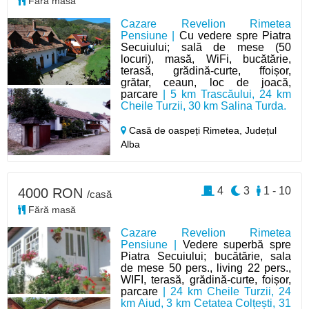
Fără masă
Cazare Revelion Rimetea
Pensiune |
Cu vedere spre Piatra
Secuiului; sală de mese (50
locuri), masă, WiFi, bucătărie,
terasă, grădină-curte, ffoișor,
grătar, ceaun, loc de joacă,
parcare
| 5 km Trascăului, 24 km
Cheile Turzii, 30 km Salina Turda.
Casă de oaspeți Rimetea,
Județul
Alba
4
3
1 - 10
4000 RON
/casă
Fără masă
Cazare Revelion Rimetea
Pensiune |
Vedere superbă spre
Piatra Secuiului; bucătărie, sala
de mese 50 pers., living 22 pers.,
WIFI, terasă, grădină-curte, foișor,
parcare
| 24 km Cheile Turzii, 24
km Aiud, 3 km Cetatea Colțești, 31