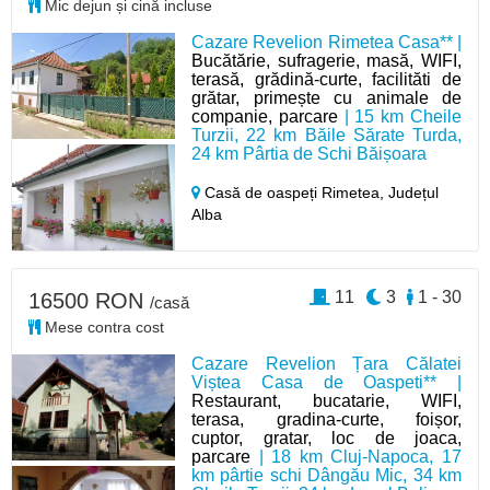
Mic dejun și cină incluse
Cazare Revelion Rimetea Casa** |
Bucătărie, sufragerie, masă, WIFI,
terasă, grădină-curte, facilităti de
grătar, primește cu animale de
companie, parcare
| 15 km Cheile
Turzii, 22 km Băile Sărate Turda,
24 km Pârtia de Schi Băișoara
Casă de oaspeți Rimetea,
Județul
Alba
11
3
1 - 30
16500 RON
/casă
Mese contra cost
Cazare Revelion Țara Călatei
Viștea Casa de Oaspeti** |
Restaurant, bucatarie, WIFI,
terasa, gradina-curte, foișor,
cuptor, gratar, loc de joaca,
parcare
| 18 km Cluj-Napoca, 17
km pârtie schi Dângău Mic, 34 km