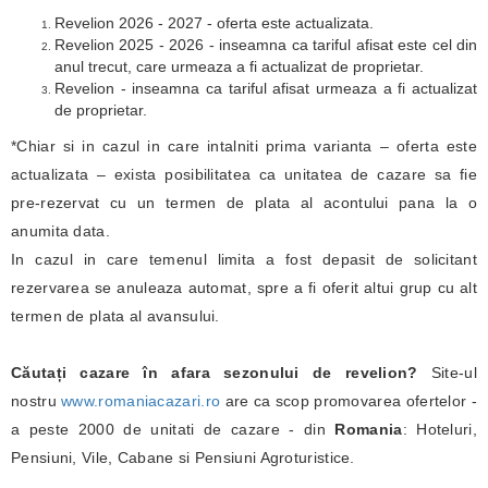
Revelion 2026 - 2027 - oferta este actualizata.
Revelion 2025 - 2026 - inseamna ca tariful afisat este cel din
anul trecut, care urmeaza a fi actualizat de proprietar.
Revelion - inseamna ca tariful afisat urmeaza a fi actualizat
de proprietar.
*Chiar si in cazul in care intalniti prima varianta – oferta este
actualizata – exista posibilitatea ca unitatea de cazare sa fie
pre-rezervat cu un termen de plata al acontului pana la o
anumita data.
In cazul in care temenul limita a fost depasit de solicitant
rezervarea se anuleaza automat, spre a fi oferit altui grup cu alt
termen de plata al avansului.
Căutați cazare în afara sezonului de revelion?
Site-ul
nostru
www.romaniacazari.ro
are ca scop promovarea ofertelor -
a peste 2000 de unitati de cazare - din
Romania
: Hoteluri,
Pensiuni, Vile, Cabane si Pensiuni Agroturistice.