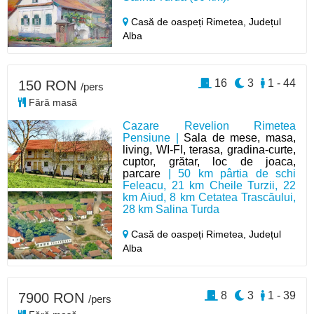
Casă de oaspeți Rimetea,
Județul
Alba
16
3
1 - 44
150 RON
/pers
Fără masă
Cazare Revelion Rimetea
Pensiune |
Sala de mese, masa,
living, WI-FI, terasa, gradina-curte,
cuptor, grătar, loc de joaca,
parcare
| 50 km pârtia de schi
Feleacu, 21 km Cheile Turzii, 22
km Aiud, 8 km Cetatea Trascăului,
28 km Salina Turda
Casă de oaspeți Rimetea,
Județul
Alba
8
3
1 - 39
7900 RON
/pers