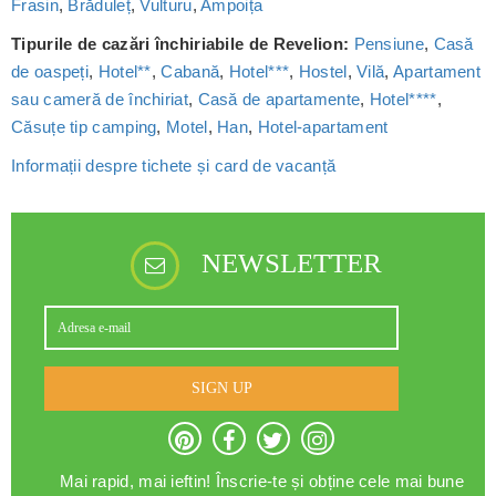
Frasin
,
Brăduleț
,
Vulturu
,
Ampoița
Tipurile de cazări închiriabile de Revelion:
Pensiune
,
Casă
de oaspeți
,
Hotel**
,
Cabană
,
Hotel***
,
Hostel
,
Vilă
,
Apartament
sau cameră de închiriat
,
Casă de apartamente
,
Hotel****
,
Căsuțe tip camping
,
Motel
,
Han
,
Hotel-apartament
Informații despre tichete și card de vacanță
NEWSLETTER
SIGN UP
Mai rapid, mai ieftin! Înscrie-te și obține cele mai bune