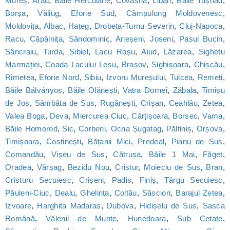
Mureș
,
Arad
,
Băile Herculane
,
Covasna
,
Liban
,
Băile Tușnad
,
Borșa
,
Văliug
,
Eforie Sud
,
Câmpulung Moldovenesc
,
Moldovița
,
Albac
,
Hațeg
,
Drobeta-Turnu Severin
,
Cluj-Napoca
,
Racu
,
Căpâlnița
,
Sândominic
,
Arieșeni
,
Joseni
,
Pasul Bucin
,
Sâncraiu
,
Turda
,
Sibiel
,
Lacu Roșu
,
Aiud
,
Lăzarea
,
Sighetu
Marmației
,
Coada Lacului Lesu
,
Brașov
,
Sighișoara
,
Chișcău
,
Rimetea
,
Eforie Nord
,
Sibiu
,
Izvoru Mureșului
,
Tulcea
,
Remeți
,
Băile Bálványos
,
Băile Olănești
,
Vatra Dornei
,
Zăbala
,
Timișu
de Jos
,
Sâmbăta de Sus
,
Rugănești
,
Crișan
,
Ceahlău
,
Zetea
,
Valea Boga
,
Deva
,
Miercurea Ciuc
,
Cârțișoara
,
Borsec
,
Vama
,
Băile Homorod
,
Sic
,
Corbeni
,
Ocna Șugatag
,
Păltiniș
,
Orșova
,
Timișoara
,
Costinești
,
Bățanii Mici
,
Predeal
,
Pianu de Sus
,
Comandău
,
Vișeu de Sus
,
Cătrușa
,
Băile 1 Mai
,
Făget
,
Oradea
,
Vărșag
,
Bezidu Nou
,
Cristur
,
Moieciu de Sus
,
Bran
,
Cristuru Secuiesc
,
Crișeni
,
Padis
,
Finiș
,
Târgu Secuiesc
,
Păuleni-Ciuc
,
Dealu
,
Ghelința
,
Coltău
,
Săsciori
,
Barajul Zetea
,
Izvoare
,
Harghita Madaras
,
Dubova
,
Hidișelu de Sus
,
Sasca
Română
,
Vălenii de Munte
,
Hunedoara
,
Sub Cetate
,