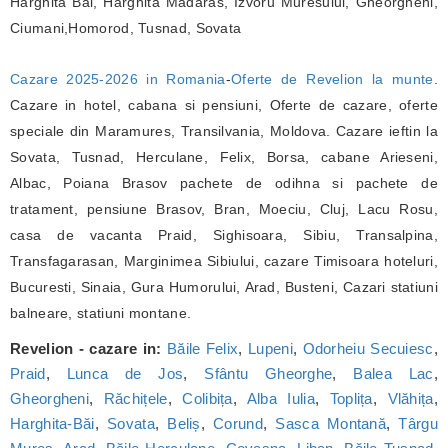
Harghita Bai, Harghita Madaras, Izvoru Muresului, Gheorgheni,
Ciumani,Homorod, Tusnad, Sovata
Cazare 2025-2026 in Romania
-
Oferte de Revelion la munte
.
Cazare in hotel, cabana si pensiuni, Oferte de cazare, oferte
speciale din Maramures, Transilvania, Moldova. Cazare ieftin la
Sovata, Tusnad, Herculane, Felix, Borsa, cabane Arieseni,
Albac, Poiana Brasov pachete de odihna si pachete de
tratament, pensiune Brasov, Bran, Moeciu, Cluj, Lacu Rosu,
casa de vacanta Praid, Sighisoara, Sibiu, Transalpina,
Transfagarasan, Marginimea Sibiului, cazare Timisoara hoteluri,
Bucuresti, Sinaia, Gura Humorului, Arad, Busteni, Cazari statiuni
balneare, statiuni montane.
Revelion - cazare in:
Băile Felix
,
Lupeni
,
Odorheiu Secuiesc
,
Praid
,
Lunca de Jos
,
Sfântu Gheorghe
,
Balea Lac
,
Gheorgheni
,
Răchițele
,
Colibița
,
Alba Iulia
,
Toplița
,
Vlăhița
,
Harghita-Băi
,
Sovata
,
Beliș
,
Corund
,
Sasca Montană
,
Târgu