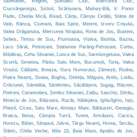
Sânmartin
,
Reghin
,
Șumuleu Ciuc, Miercurea Ciuc
,
Ciucsângeorgiu
,
Șiclod
,
Scărișoara
,
Malnaș-Băi
,
Ic Ponor
Padis
,
Chedia Mică
,
Bixad
,
Cârța
,
Câmpu Cetății
,
Stâna de
Vale
,
Rânca
,
Ciumani
,
Baia Sprie
,
Mereni
,
Izvoru Crișului
,
Valea Drăganului
,
Miercurea Nirajului
,
Rona de Jos
,
Bușteni
,
Sebeș
,
Timișu de Sus
,
Frumoasa
,
Viștea
,
Bistrița
,
Bazna
,
Lacu Sărat
,
Petroșani
,
Statiunea Parâng-Petroșani
,
Corbu
,
Mădăraș
,
Cehu Silvaniei
,
Lunca de Sus
,
Sarmizegetusa
,
Valea
Scurtă
,
Senetea
,
Pârâu Satu Mare
,
București
,
Turia
,
Valea
Vinului
,
Călățele
,
Breaza
,
Gura Humorului
,
Zărnești
,
Rodna
,
Piatra Neamț
,
Sinaia
,
Boghiș
,
Delnița
,
Măgura
,
Arefu
,
Lorău
,
Crăciunel
,
Sâmbăta
,
Sântimbru
,
Săcălășeni
,
Șugag
,
Râșnov
,
Pietreni
,
Caransebeș
,
Șimleu Silvaniei
,
Zalău
,
Saschiz
,
Ditrău
,
Moieciu de Jos
,
Băișoara
,
Rucăr
,
Nădejdea
,
Ighiu/Ighìo
,
Iași
,
Pitești
,
Ciceu
,
Satu Mare
,
Almașu Mare
,
Bălăușeri
,
Geoagiu
,
Bratca
,
Beiuș
,
Câmpia Turzii
,
Tureni
,
Armășeni
,
Cacica
,
Horezu
,
Bălan
,
Sânpaul
,
Jidvei
,
Târgu Neamț
,
Horea
,
Tarcău
,
Slănic
,
Chilia Veche
,
Mila 23
,
Baia Mare
,
Apoldu de Jos
,