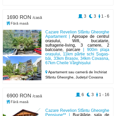
3
3
1 - 6
1690 RON
/casă
Fără masă
Cazare Revelion Sfântu Gheorghe
Apartament |
Aproape de centrul
orasului, Wifi, bucatarie,
sufragerie-living, 3 camere, 2
balcoane, parcare
| 900m plaja
orașului, 11km pârtie schi Șugaș-
băi, 33km Brașov, 34km Covasna,
67km Cheile Vârghișului
Apartament sau cameră de închiriat
Sfântu Gheorghe,
Județul Covasna
6
3
1 - 16
6900 RON
/casă
Fără masă
Cazare Revelion Sfântu Gheorghe
Pensiune** |
Bucătărie, sala de