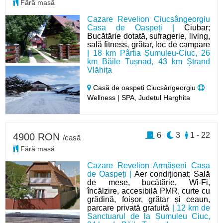
Fără masă
Cazare Revelion Ciucsângeorgiu
Casa de Oaspeți |
Ciubar;
Bucătărie dotată, sufragerie, living,
sală fitness, grătar, loc de campare
| 18 km Pârtia Șumuleu-Ciuc, 26
km Băile Tușnad, 43 km Ștrand
Vlăhița
Casă de oaspeți Ciucsângeorgiu
Wellness | SPA, Județul Harghita
6
3
1 - 22
4900 RON
/casă
Fără masă
Cazare Revelion Armășeni Casa
de Oaspeți |
Aer condiționat; Sală
de mese, bucătărie, Wi-Fi,
încălzire, accesibilă PMR, curte cu
grădină, foișor, grătar și ceaun,
parcare privată gratuită
| 12 km de
Sanctuarul de la Șumuleu Ciuc,