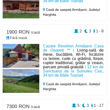
34 km de Băile Tușnad
Casă de oaspeți Armășeni,
Județul
Harghita
2
3
1 - 8
1900 RON
/casă
Fără masă
Cazare Revelion Armășeni Casa
de Oaspeți ** |
Living-sală de
mese, bucătărie, Wi-Fi, încălzire
cu lemne, curte cu grădină, foișor,
cuptor tradițional, grătar și ceaun,
parcare privată gratuită
| 12 km de
Sanctuarul de la Șumuleu Ciuc,
34 km de Băile Tușnad
Casă de oaspeți Armășeni,
Județul
Harghita
5
3
1 - 17
7300 RON
/casă