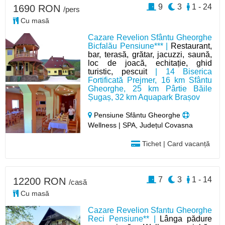
9
3
1 - 24
1690 RON
/pers
Cu masă
Cazare Revelion Sfântu Gheorghe
Bicfalău Pensiune*** |
Restaurant,
bar, terasă, grătar, jacuzzi, saună,
loc de joacă, echitație, ghid
turistic, pescuit
| 14 Biserica
Fortificată Prejmer, 16 km Sfântu
Gheorghe, 25 km Pârtie Băile
Șugaș, 32 km Aquapark Brașov
Pensiune Sfântu Gheorghe
Wellness | SPA, Județul Covasna
Tichet | Card vacanță
7
3
1 - 14
12200 RON
/casă
Cu masă
Cazare Revelion Sfantu Gheorghe
Reci Pensiune** |
Lânga pădure