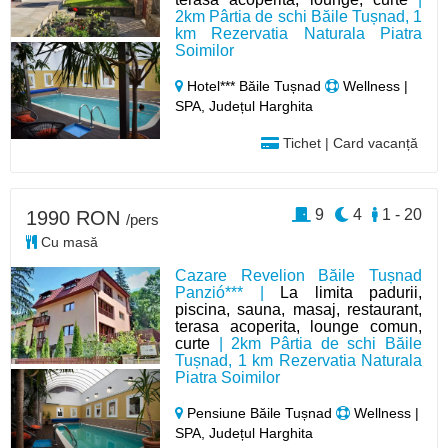
2km Pârtia de schi Băile Tușnad, 1
km Rezervatia Naturala Piatra
Soimilor
Hotel*** Băile Tușnad
Wellness |
SPA, Județul Harghita
Tichet | Card vacanță
9
4
1 - 20
1990 RON
/pers
Cu masă
Cazare Revelion Băile Tușnad
Panzió*** |
La limita padurii,
piscina, sauna, masaj, restaurant,
terasa acoperita, lounge comun,
curte
| 2km Pârtia de schi Băile
Tușnad, 1 km Rezervatia Naturala
Piatra Soimilor
Pensiune Băile Tușnad
Wellness |
SPA, Județul Harghita