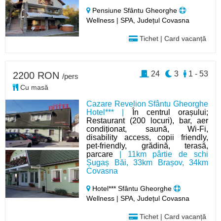
Pensiune Sfântu Gheorghe
Wellness | SPA, Județul Covasna
Tichet | Card vacanță
24
3
1 - 53
2200 RON
/pers
Cu masă
Cazare Revelion Sfântu Gheorghe
Hotel*** |
În centrul orașului;
Restaurant (200 locuri), bar, aer
condiționat, saună, Wi-Fi,
disability access, copii friendly,
pet-friendly, grădină, terasă,
parcare
| 11km pârtie de schi
Șugaș Băi, 33km Brașov, 34km
Covasna
Hotel*** Sfântu Gheorghe
Wellness | SPA, Județul Covasna
Tichet | Card vacanță