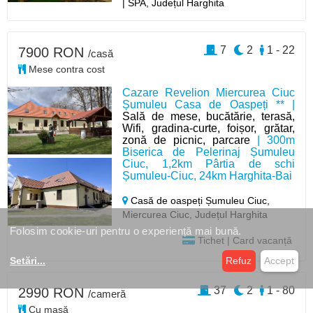
| SPA, Județul Harghita
7
2
1 - 22
7900 RON
/casă
Mese contra cost
Cazare Revelion Miercurea Ciuc
Șumuleu Casa de Oaspeți ** |
Sală de mese, bucătărie, terasă,
Wifi, gradina-curte, foișor, grătar,
zonă de picnic, parcare
| 300m
Biserica de Pelerinaj Șumuleu
Ciuc, 1,2km Pârtia de schi
Șumuleu-Ciuc, 24km Harghita-Bai
Casă de oaspeți Șumuleu Ciuc,
Miercurea Ciuc,
Județul Harghita
Folosim cookie-uri pentru o experiență mai bună.
Tichet | Card vacanță
Setări
...
Refuz
Accept
37
2
1 - 80
2990 RON
/cameră
Cu masă