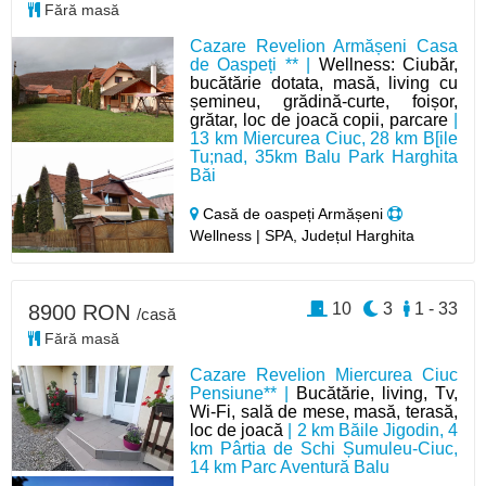
Fără masă
Cazare Revelion Armășeni Casa
de Oaspeți ** |
Wellness: Ciubăr,
bucătărie dotata, masă, living cu
șemineu, grădină-curte, foișor,
grătar, loc de joacă copii, parcare
|
13 km Miercurea Ciuc, 28 km B[ile
Tu;nad, 35km Balu Park Harghita
Băi
Casă de oaspeți Armășeni
Wellness | SPA, Județul Harghita
10
3
1 - 33
8900 RON
/casă
Fără masă
Cazare Revelion Miercurea Ciuc
Pensiune** |
Bucătărie, living, Tv,
Wi-Fi, sală de mese, masă, terasă,
loc de joacă
| 2 km Băile Jigodin, 4
km Pârtia de Schi Șumuleu-Ciuc,
14 km Parc Aventură Balu