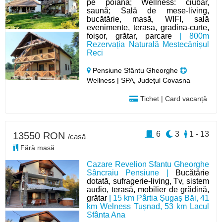
pe poiană; Wellness: ciubăr,
saună; Sală de mese-living,
bucătărie, masă, WIFI, sală
evenimente, terasa, gradina-curte,
foișor, grătar, parcare
| 800m
Rezervația Naturală Mestecănișul
Reci
Pensiune Sfântu Gheorghe
Wellness | SPA, Județul Covasna
Tichet | Card vacanță
6
3
1 - 13
13550 RON
/casă
Fără masă
Cazare Revelion Sfantu Gheorghe
Sâncraiu Pensiune |
Bucătărie
dotată, sufragerie-living, Tv, sistem
audio, terasă, mobilier de grădină,
grătar
| 15 km Pârtia Șugaș Băi, 41
km Welness Tușnad, 53 km Lacul
Sfânta Ana