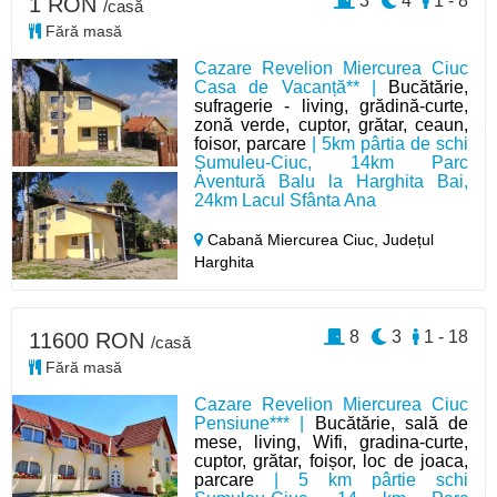
3
4
1 - 8
1 RON
/casă
Fără masă
Cazare Revelion Miercurea Ciuc
Casa de Vacanță** |
Bucătărie,
sufragerie - living, grădină-curte,
zonă verde, cuptor, grătar, ceaun,
foisor, parcare
| 5km pârtia de schi
Șumuleu-Ciuc, 14km Parc
Aventură Balu la Harghita Bai,
24km Lacul Sfânta Ana
Cabană Miercurea Ciuc,
Județul
Harghita
8
3
1 - 18
11600 RON
/casă
Fără masă
Cazare Revelion Miercurea Ciuc
Pensiune*** |
Bucătărie, sală de
mese, living, Wifi, gradina-curte,
cuptor, grătar, foișor, loc de joaca,
parcare
| 5 km pârtie schi