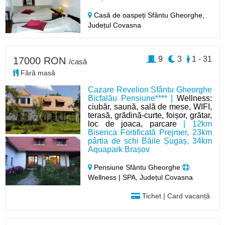
Casă de oaspeți Sfântu Gheorghe,
Județul Covasna
9
3
1 - 31
17000 RON
/casă
Fără masă
Cazare Revelion Sfântu Gheorghe
Bicfalău Pensiune**** |
Wellness:
ciubăr, saună, sală de mese, WIFI,
terasă, grădină-curte, foișor, grătar,
loc de joaca, parcare
| 12km
Biserica Fortificată Prejmer, 23km
pârtia de schi Băile Șugaș, 34km
Aquapark Brașov
Pensiune Sfântu Gheorghe
Wellness | SPA, Județul Covasna
Tichet | Card vacanță