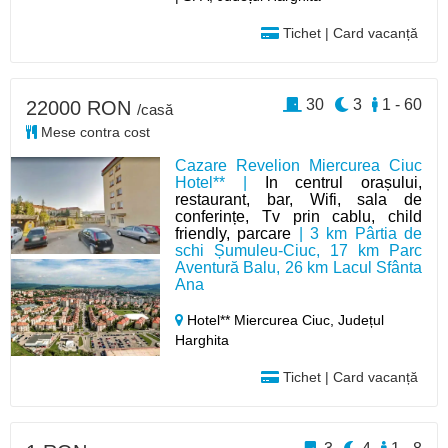
Tichet | Card vacanță
30
3
1 - 60
22000 RON
/casă
Mese contra cost
Cazare Revelion Miercurea Ciuc
Hotel** |
In centrul orașului,
restaurant, bar, Wifi, sala de
conferințe, Tv prin cablu, child
friendly, parcare
| 3 km Pârtia de
schi Șumuleu-Ciuc, 17 km Parc
Aventură Balu, 26 km Lacul Sfânta
Ana
Hotel** Miercurea Ciuc,
Județul
Harghita
Tichet | Card vacanță