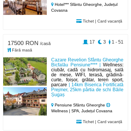
Hotel*** Sfântu Gheorghe,
Județul
Covasna
Tichet | Card vacanță
17
3
1 - 51
17500 RON
/casă
Fără masă
Cazare Revelion Sfântu Gheorghe
Bicfalău Pensiune**** |
Wellness:
ciubăr, cadă cu hidromasaj, sală
de mese, WIFI, terasă, grădină-
curte, foișor, grătar, teren sport,
parcare
| 14km Biserica Fortificată
Prejmer, 25km pârtia de schi Băile
Șugaș
Pensiune Sfântu Gheorghe
Wellness | SPA, Județul Covasna
Tichet | Card vacanță