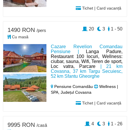
Tichet | Card vacanță
20
3
1 - 50
1490 RON
/pers
Cu masă
Cazare Revelion Comandau
Pensiune |
Langa Padure,
Restaurant 100 locuri, Wellness:
ciubar, sauna, Wifi, Teren de sport,
Loc vatra, Parcare
| 21 km
Covasna, 37 km Targu Secuiesc,
52 km Sfantu Gheorghe
Pensiune Comandău
Wellness |
SPA, Județul Covasna
Tichet | Card vacanță
4
3
1 - 26
9995 RON
/casă