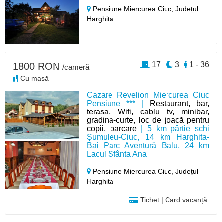
Pensiune Miercurea Ciuc,
Județul
Harghita
17
3
1 - 36
1800 RON
/cameră
Cu masă
Cazare Revelion Miercurea Ciuc
Pensiune *** |
Restaurant, bar,
terasa, Wifi, cablu tv, minibar,
gradina-curte, loc de joacă pentru
copii, parcare
| 5 km pârtie schi
Șumuleu-Ciuc, 14 km Harghita-
Bai Parc Aventură Balu, 24 km
Lacul Sfânta Ana
Pensiune Miercurea Ciuc,
Județul
Harghita
Tichet | Card vacanță