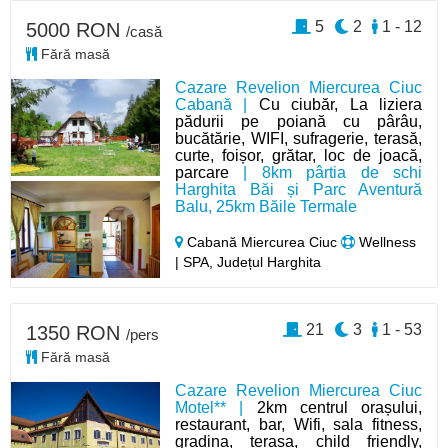
5
2
1 - 12
5000 RON
/casă
Fără masă
Cazare Revelion Miercurea Ciuc
Cabană |
Cu ciubăr, La liziera
pădurii pe poiană cu pârâu,
bucătărie, WIFI, sufragerie, terasă,
curte, foișor, grătar, loc de joacă,
parcare
| 8km pârtia de schi
Harghita Băi și Parc Aventură
Balu, 25km Băile Termale
Cabană Miercurea Ciuc
Wellness
| SPA, Județul Harghita
21
3
1 - 53
1350 RON
/pers
Fără masă
Cazare Revelion Miercurea Ciuc
Motel** |
2km centrul orașului,
restaurant, bar, Wifi, sala fitness,
gradina, terasa, child friendly,