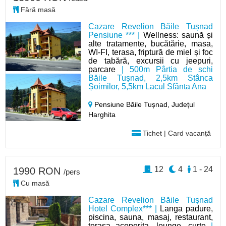
Fără masă
Cazare Revelion Băile Tușnad
Pensiune *** |
Wellness: saună și
alte tratamente, bucătărie, masa,
WI-FI, terasa, friptură de miel și foc
de tabără, excursii cu jeepuri,
parcare
| 500m Pârtia de schi
Băile Tușnad, 2,5km Stânca
Șoimilor, 5,5km Lacul Sfânta Ana
Pensiune Băile Tușnad,
Județul
Harghita
Tichet | Card vacanță
12
4
1 - 24
1990 RON
/pers
Cu masă
Cazare Revelion Băile Tușnad
Hotel Complex*** |
Langa padure,
piscina, sauna, masaj, restaurant,
terasa acoperita, lounge, curte
|