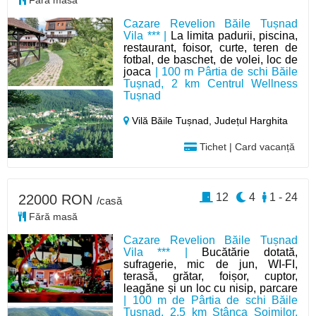
Fără masă
Cazare Revelion Băile Tușnad
Vila *** |
La limita padurii, piscina,
restaurant, foisor, curte, teren de
fotbal, de baschet, de volei, loc de
joaca
| 100 m Pârtia de schi Băile
Tușnad, 2 km Centrul Wellness
Tușnad
Vilă Băile Tușnad,
Județul Harghita
Tichet | Card vacanță
12
4
1 - 24
22000 RON
/casă
Fără masă
Cazare Revelion Băile Tușnad
Vila *** |
Bucătărie dotată,
sufragerie, mic de jun, WI-FI,
terasă, grătar, foișor, cuptor,
leagăne și un loc cu nisip, parcare
| 100 m de Pârtia de schi Băile
Tușnad, 2,5 km Stânca Șoimilor,