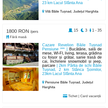
23 km Lacul Sfânta Ana
Vilă Băile Tușnad,
Județul Harghita
15
3
1 - 35
1800 RON
/pers
Fără masă
Cazare Revelion Băile Tușnad
Pensiune *** |
Bucătărie, sală de
mese, WI-FI, living, terasa, grădina
cu foișor și grătar, sanie trasă de
cai, închiriere snowmobil și jeep,
parcare
| 2km Pârtia de schi Băile
Tușnad, 2 km Stânca Șoimilor,
23km Lacul Sfânta Ana
Pensiune Băile Tușnad,
Județul
Harghita
Tichet | Card vacanță