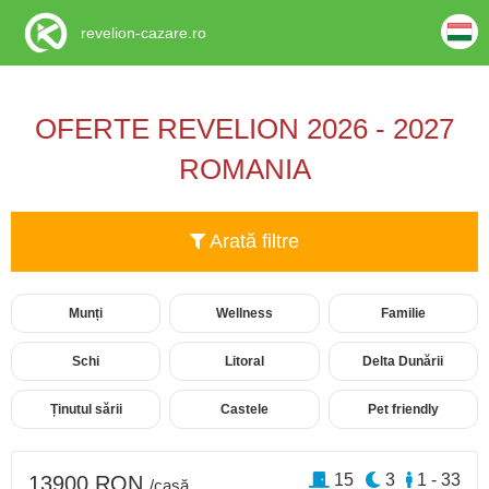
revelion-cazare.ro
OFERTE REVELION 2026 - 2027
ROMANIA
Arată filtre
Munți
Wellness
Familie
Schi
Litoral
Delta Dunării
Ținutul sării
Castele
Pet friendly
15
3
1 - 33
13900 RON
/casă