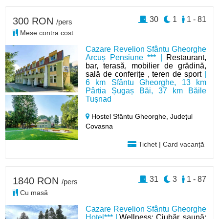
30
1
1 - 81
300 RON
/pers
Mese contra cost
Cazare Revelion Sfântu Gheorghe
Arcuș Pensiune *** |
Restaurant,
bar, terasă, mobilier de grădină,
sală de conferițe , teren de sport
|
6 km Sfântu Gheorghe, 13 km
Pârtia Șugaș Băi, 37 km Băile
Tușnad
Hostel Sfântu Gheorghe,
Județul
Covasna
Tichet | Card vacanță
31
3
1 - 87
1840 RON
/pers
Cu masă
Cazare Revelion Sfântu Gheorghe
Hotel*** |
Wellness: Ciubăr, saună;