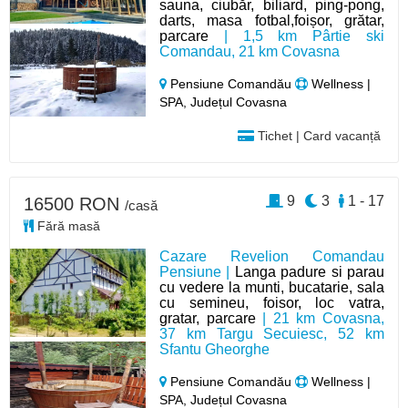
sauna, ciubăr, biliard, ping-pong,
darts, masa fotbal,foișor, grătar,
parcare
| 1,5 km Pârtie ski
Comandau, 21 km Covasna
Pensiune Comandău
Wellness |
SPA, Județul Covasna
Tichet | Card vacanță
9
3
1 - 17
16500 RON
/casă
Fără masă
Cazare Revelion Comandau
Pensiune |
Langa padure si parau
cu vedere la munti, bucatarie, sala
cu semineu, foisor, loc vatra,
gratar, parcare
| 21 km Covasna,
37 km Targu Secuiesc, 52 km
Sfantu Gheorghe
Pensiune Comandău
Wellness |
SPA, Județul Covasna