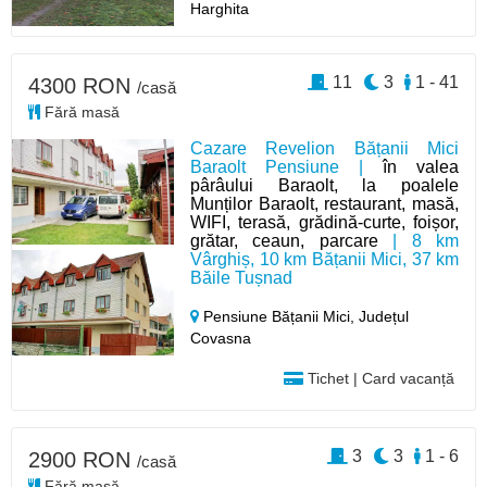
Harghita
11
3
1 - 41
4300 RON
/casă
Fără masă
Cazare Revelion Bățanii Mici
Baraolt Pensiune |
în valea
pârâului Baraolt, la poalele
Munților Baraolt, restaurant, masă,
WIFI, terasă, grădină-curte, foișor,
grătar, ceaun, parcare
| 8 km
Vârghiș, 10 km Bățanii Mici, 37 km
Băile Tușnad
Pensiune Bățanii Mici,
Județul
Covasna
Tichet | Card vacanță
3
3
1 - 6
2900 RON
/casă
Fără masă