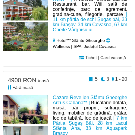
Restaurant, bar, Wifi, sală de
conferințe, parc de agrement,
gradina-curte, filegorie, parcare
|
11 km pârtia de schi Șugaș băi, 33
km Brașov, 34 km Covasna, 67 km
Cheile Vârghișului
Hotel*** Sfântu Gheorghe
Wellness | SPA, Județul Covasna
Tichet | Card vacanță
5
3
1 - 20
4900 RON
/casă
Fără masă
Cazare Revelion Sfântu Gheorghe
Arcuș Cabană** |
Bucătărie dotată,
masă, băi proprii, sufragerie,
living, mobilier de grădină, grătar,
foc de tabără, loc de joacă
| 7 km
Pârtia Șugaș Băi, 28 km Lacul
Sfânta Ana, 33 km Aquapark
Brașov