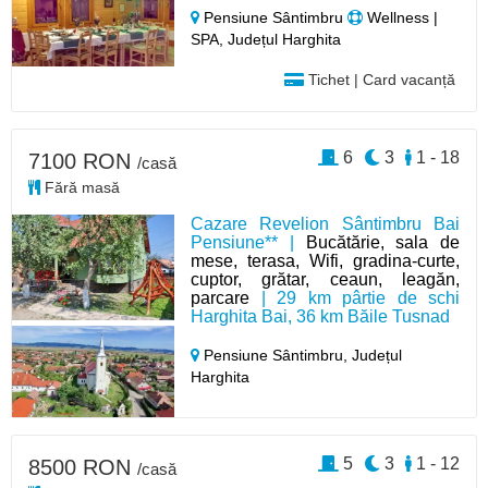
Pensiune Sântimbru
Wellness |
SPA, Județul Harghita
Tichet | Card vacanță
6
3
1 - 18
7100 RON
/casă
Fără masă
Cazare Revelion Sântimbru Bai
Pensiune** |
Bucătărie, sala de
mese, terasa, Wifi, gradina-curte,
cuptor, grătar, ceaun, leagăn,
parcare
| 29 km pârtie de schi
Harghita Bai, 36 km Băile Tusnad
Pensiune Sântimbru,
Județul
Harghita
5
3
1 - 12
8500 RON
/casă