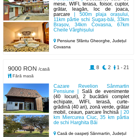
mese, WIFI, terasa, foisor, cuptor,
grătar, leagăn, loc de joaca,
parcare
| 500m plaja orașului,
11km pârtie schi Șugaș-băi, 33km
Brașov, 34km Covasna, 67km
Cheile Vârghișului
Pensiune Sfântu Gheorghe,
Județul
Covasna
8
2
1 - 21
9000 RON
/casă
Fără masă
Cazare Revelion Sânmartin
Pensiune |
Sală de evenimente
(40 locuri), 2 bucătării complet
echipate, WIFI, terasă, curte-
grădină (40 ari), zonă verde, grătar
mobil, ceaun, parcare închisă
| 20
km Miercurea Ciuc, 35 km pârtia
de schi Harghita Băi
Casă de oaspeți Sânmartin,
Județul