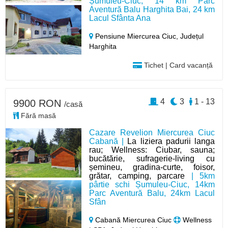
Șumuleu-Ciuc, 14 km Parc
Aventură Balu Harghita Bai, 24 km
Lacul Sfânta Ana
Pensiune Miercurea Ciuc,
Județul
Harghita
Tichet | Card vacanță
4
3
1 - 13
9900 RON
/casă
Fără masă
Cazare Revelion Miercurea Ciuc
Cabană |
La liziera padurii langa
rau; Wellness: Ciubar, sauna;
bucătărie, sufragerie-living cu
șemineu, gradina-curte, foisor,
grătar, camping, parcare
| 5km
pârtie schi Șumuleu-Ciuc, 14km
Parc Aventură Balu, 24km Lacul
Sfân
Cabană Miercurea Ciuc
Wellness