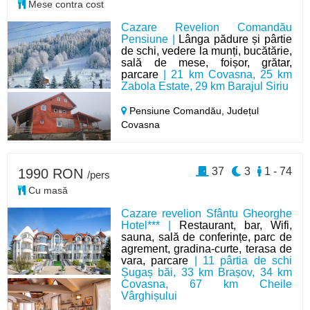
Mese contra cost
Cazare Revelion Comandău
Pensiune |
Lânga pădure și pârtie
de schi, vedere la munți, bucătărie,
sală de mese, foișor, grătar,
parcare
| 21 km Covasna, 25 km
Zabola Estate, 29 km Barajul Siriu
Pensiune Comandău,
Județul
Covasna
37
3
1 - 74
1990 RON
/pers
Cu masă
Cazare revelion Sfântu Gheorghe
Hotel*** |
Restaurant, bar, Wifi,
sauna, sală de conferințe, parc de
agrement, gradina-curte, terasa de
vara, parcare
| 11 pârtia de schi
Șugaș băi, 33 km Brașov, 34 km
Covasna, 67 km Cheile
Vârghișului