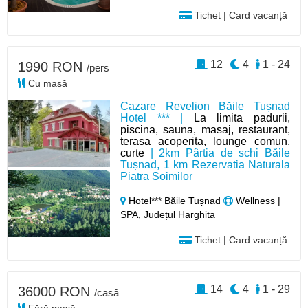
Tichet | Card vacanță
12
4
1 - 24
1990 RON
/pers
Cu masă
Cazare Revelion Băile Tușnad
Hotel *** |
La limita padurii,
piscina, sauna, masaj, restaurant,
terasa acoperita, lounge comun,
curte
| 2km Pârtia de schi Băile
Tușnad, 1 km Rezervatia Naturala
Piatra Soimilor
Hotel*** Băile Tușnad
Wellness |
SPA, Județul Harghita
Tichet | Card vacanță
14
4
1 - 29
36000 RON
/casă