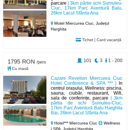
parcare
| 3km pârtie schi Șumuleu-
Ciuc, 17km Parc Aventură Balu,
26km Lacul Sfânta Ana
Motel Miercurea Ciuc,
Județul
Harghita
Tichet | Card vacanță
101
3
1 - 200
1795 RON
/pers
Cu masă
Cazare Revelion Miercurea Ciuc
Hotel Conference & SPA *** |
In
centrul orașului, Wellness: piscina,
sauna, ciubăr, restaurant, Wifi,
sala de conferințe, parcare
| 3km
pârtia de schi Șumuleu-Ciuc,
17km Parc Aventură Balu Harghita
Bai, 26km Lacul Sfânta Ana
Hotel*** Miercurea Ciuc
Wellness
| SPA, Județul Harghita