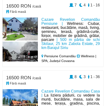
7
4
1 - 16
16500 RON
/casă
Fără masă
Cazare Revelion Comandău
Pensiune |
Wellness: Ciubar,
restaurant, bucătărie, masă, living,
șemineu, terasă, grădină-curte,
foișor, mobilier de grădină, grătar,
parcare
| 500 m pârtia de schi
Skilaur, 25 km Zabola Estate, 29
km Barajul Siriu
Pensiune Comandău
Wellness |
SPA, Județul Covasna
8
3
1 - 36
16500 RON
/casă
Fără masă
Cazare Revelion Comandau Casa
|
La liziera pădurii, cu vedere la
munți, bucătărie, masa, sala de
mese, terasa, gradina, piscina,