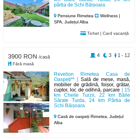
pârtia de Schi Băișoara
Pensiune Rimetea
Wellness |
SPA, Județul Alba
Tichet | Card vacanță
4
3
1 - 12
3900 RON
/casă
Fără masă
Revelion Rimetea Casa de
Oaspeți** |
Sală de mese, masă,
mobilier de grădină, foișor, grătar,
cuptor, loc de odihnă, parcare
| 15
km Cheile Turzii, 22 km Băile
Sărate Turda, 24 km Pârtia de
Schi Băișoara
Casă de oaspeți Rimetea,
Județul
Alba