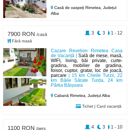
Casă de oaspeți Rimetea,
Județul
Alba
3
3
1 - 12
7900 RON
/casă
Fără masă
Cazare Revelion Rimetea Casa
de Vacanță |
Sală de mese, masă,
WIFI, living, băi private, curte-
gradina, mobilier de gradina,
foisor, cuptor, gratar, loc de joacă,
parcare
| 15 km Cheile Turzii, 22
km Băile Sărate Turda, 24 km
Pârtia Băișoara
Cabană Rimetea,
Județul Alba
Tichet | Card vacanță
4
3
1 - 10
1100 RON
/pers