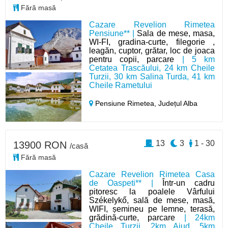
Fără masă
Cazare Revelion Rimetea
Pensiune** |
Sala de mese, masa,
WI-FI, gradina-curte, filegorie ,
leagăn, cuptor, grătar, loc de joaca
pentru copii, parcare
| 5 km
Cetatea Trascăului, 24 km Cheile
Turzii, 30 km Salina Turda, 41 km
Cheile Rametului
Pensiune Rimetea,
Județul Alba
13
3
1 - 30
13900 RON
/casă
Fără masă
Cazare Revelion Rimetea Casa
de Oaspeti** |
Într-un cadru
pitoresc la poalele Vârfului
Székelykő, sală de mese, masă,
WIFI, șemineu pe lemne, terasă,
grădină-curte, parcare
| 24km
Cheile Turzii, 2km Aiud, 5km