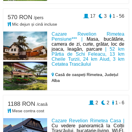
17
3
1 - 56
570 RON
/pers
Mic dejun și cină incluse
Cazare Revelion Rimetea
Pensiune*** |
Masa, bucătărie,
camera de zi, curte, grătar, loc de
joaca, leagăn, parcare
| 52 km
Pârtia de Schi Feleacu, 13 km
Cheile Turzii, 24 km Aiud, 3 km
Cetatea Trascăului
Casă de oaspeți Rimetea,
Județul
Alba
2
2
1 - 6
1188 RON
/casă
Mese contra cost
Cazare Revelion Rimetea Casa |
Cu vedere panoramică la Colții
Trascăului, bucatarie-living, WI-FI,