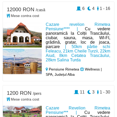
6
4
1 - 16
12000 RON
/casă
Mese contra cost
Cazare revelion Rimetea
Pensiune**** |
Cu vedere
panoramică la Colții Trascăului,
ciubar, sauna, masa, WI-FI,
grădină, gratar, loc de joaca,
parcare
| 50km pârtie schi
Feleacu, 21km Cheile Turzii, 22km
Aiud, 8km Cetatea Trascăului,
28km Salina Turda
Pensiune Rimetea
Wellness |
SPA, Județul Alba
11
3
1 - 30
1200 RON
/pers
Mese contra cost
Cazare Revelion Rimetea
Pensiune*** |
Cu vedere
panoramică la Colții Trascăului,