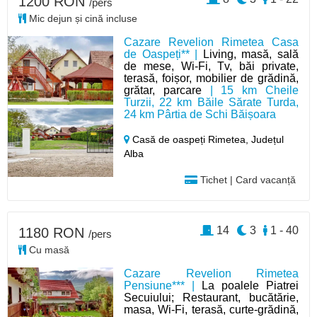
1200 RON
/pers
Mic dejun și cină incluse
Cazare Revelion Rimetea Casa
de Oaspeți** |
Living, masă, sală
de mese, Wi-Fi, Tv, băi private,
terasă, foișor, mobilier de grădină,
grătar, parcare
| 15 km Cheile
Turzii, 22 km Băile Sărate Turda,
24 km Pârtia de Schi Băișoara
Casă de oaspeți Rimetea,
Județul
Alba
Tichet | Card vacanță
14
3
1 - 40
1180 RON
/pers
Cu masă
Cazare Revelion Rimetea
Pensiune*** |
La poalele Piatrei
Secuiului; Restaurant, bucătărie,
masa, Wi‑Fi, terasă, curte‑grădină,