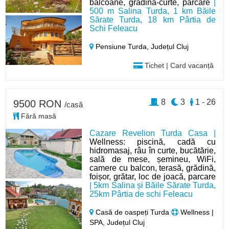
balcoane, gradina-curte, parcare
|
500 m Salina Turda, 1 km Băile
Sărate Turda, 18 km Pârtia de
Schi Feleacu
Pensiune Turda,
Județul Cluj
Tichet | Card vacanță
8
3
1 - 26
9500 RON
/casă
Fără masă
Cazare Revelion Turda Casa |
Wellness: piscină, cadă cu
hidromasaj, râu în curte, bucătărie,
sală de mese, șemineu, WiFi,
camere cu balcon, terasă, grădină,
foișor, grătar, loc de joacă, parcare
| 5km Salina și Băile Sărate Turda,
25km Pârtia de schi Feleacu
Casă de oaspeți Turda
Wellness |
SPA, Județul Cluj