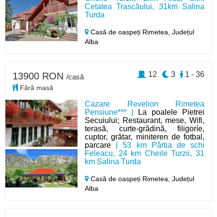
Cetatea Trascăului, 31km Salina
Turda
Casă de oaspeți Rimetea,
Județul
Alba
12
3
1 - 36
13900 RON
/casă
Fără masă
Cazare Revelion Rimetea
Pensiune*** |
La poalele Pietrei
Secuiului; Restaurant, mese, Wifi,
terasă, curte-grădină, filigoríe,
cuptor, grătar, miniteren de fotbal,
parcare
| 53 km Pârtia de schi
Feleacu, 24 km Cheile Turzii, 31
km Salina Turda
Casă de oaspeți Rimetea,
Județul
Alba