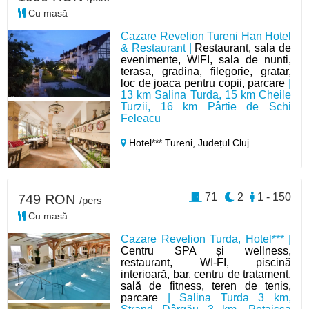
Cu masă
Cazare Revelion Tureni Han Hotel
& Restaurant |
Restaurant, sala de
evenimente, WIFI, sala de nunti,
terasa, gradina, filegorie, gratar,
loc de joaca pentru copii, parcare
|
13 km Salina Turda, 15 km Cheile
Turzii, 16 km Pârtie de Schi
Feleacu
Hotel*** Tureni,
Județul Cluj
71
2
1 - 150
749 RON
/pers
Cu masă
Cazare Revelion Turda, Hotel*** |
Centru SPA și wellness,
restaurant, WI-FI, piscină
interioară, bar, centru de tratament,
sală de fitness, teren de tenis,
parcare
| Salina Turda 3 km,