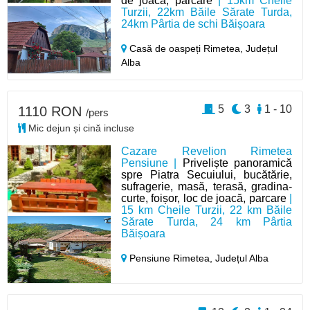
de joacă, parcare
| 15km Cheile
Turzii, 22km Băile Sărate Turda,
24km Pârtia de schi Băișoara
Casă de oaspeți Rimetea,
Județul
Alba
5
3
1 - 10
1110 RON
/pers
Mic dejun și cină incluse
Cazare Revelion Rimetea
Pensiune |
Priveliște panoramică
spre Piatra Secuiului, bucătărie,
sufragerie, masă, terasă, gradina-
curte, foișor, loc de joacă, parcare
|
15 km Cheile Turzii, 22 km Băile
Sărate Turda, 24 km Pârtia
Băișoara
Pensiune Rimetea,
Județul Alba