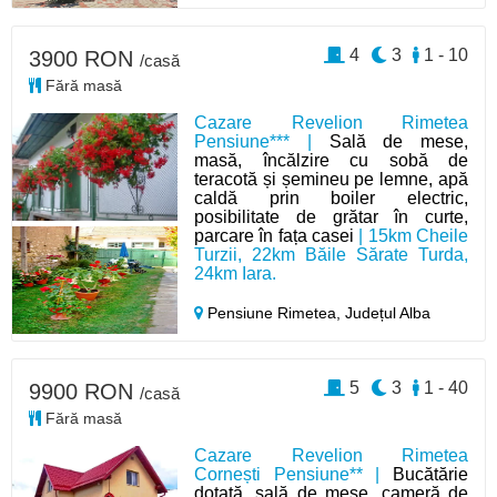
4
3
1 - 10
3900 RON
/casă
Fără masă
Cazare Revelion Rimetea
Pensiune*** |
Sală de mese,
masă, încălzire cu sobă de
teracotă și șemineu pe lemne, apă
caldă prin boiler electric,
posibilitate de grătar în curte,
parcare în fața casei
| 15km Cheile
Turzii, 22km Băile Sărate Turda,
24km Iara.
Pensiune Rimetea,
Județul Alba
5
3
1 - 40
9900 RON
/casă
Fără masă
Cazare Revelion Rimetea
Cornești Pensiune** |
Bucătărie
dotată, sală de mese, cameră de