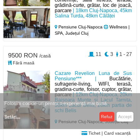
grădină-curte, grătar, loc de joacă,
parcare
| 18km Cluj-Napoca, 45km
Salina Turda, 48km Călăței
Pensiune Cluj-Napoca
Wellness |
SPA, Județul Cluj
11
3
1 - 27
9500 RON
/casă
Fără masă
Cazare Revelion Luna de Sus
Pensiune*** |
Bucătărie,
sufragerie-living, WIFI, terasă,
gradina-curte, foisor, cuptor, grătar,
parcare
| 12km Cluj-Napoca, 20km
Baisoara Munte si Lacul Tarnita,
Folosim cookie-uri pentru o experiență mai bună.
30km Lacul Belis, 26km partia de
schi Belis
Setări
...
Refuz
Accept
Pensiune Cluj-Napoca,
Județul Cluj
Tichet | Card vacanță