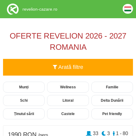
revelion-cazare.ro
OFERTE REVELION 2026 - 2027
ROMANIA
Arată filtre
Munți
Wellness
Familie
Schi
Litoral
Delta Dunării
Ținutul sării
Castele
Pet friendly
33
3
1 - 80
1990 RON
/pers