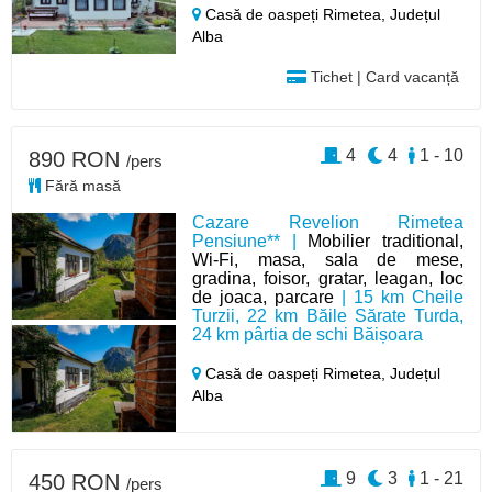
Casă de oaspeți Rimetea,
Județul
Alba
Tichet | Card vacanță
4
4
1 - 10
890 RON
/pers
Fără masă
Cazare Revelion Rimetea
Pensiune** |
Mobilier traditional,
Wi-Fi, masa, sala de mese,
gradina, foisor, gratar, leagan, loc
de joaca, parcare
| 15 km Cheile
Turzii, 22 km Băile Sărate Turda,
24 km pârtia de schi Băișoara
Casă de oaspeți Rimetea,
Județul
Alba
9
3
1 - 21
450 RON
/pers