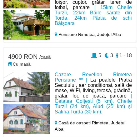
foișor, cuptor, grătar, teren de
fotbal, parcare
| 15km Cheile
Turzii, 22km Băile sărate din
Torda, 24km Pârtia de schi
Băișoara
Pensiune Rimetea,
Județul Alba
5
3
1 - 18
4900 RON
/casă
Cu masă
Cazare Revelion Rimetea
Pensiune ** |
La poalele Piatra
Secuiului, aer condiționat, sală de
mese, WiFi, living, terasă, grădină,
grătar, loc de joacă, parcare
|
Cetatea Colțești (5 km), Cheile
Turzii (24 km), Aiud (25 km) și
Salina Turda (30 km).
Casă de oaspeți Rimetea,
Județul
Alba