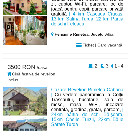
zi, cuptor, Wi-Fi, parcare, loc de
joacă pentru copii, parcare privată
gratuită
| 4 km Cascada Ciucaș,
13 km Salina Turda, 22 km Pârtia
de schi Feleacu
Pensiune Rimetea,
Județul Alba
Tichet | Card vacanță
2
3
1 - 4
3500 RON
/casă
Cină festivă de revelion
inclus
Cazare Revelion Rimetea Cabană
|
Cu vedere panoramică la Colții
Trascăului, bucătărie, sală de
mese, masa, WIFI, incalzire
centrală, gradina, grătar, parcare,
|
24km pârtia de schi Băișoara,
15km Cheile Turzii, 22km Băile
Sărate Turda