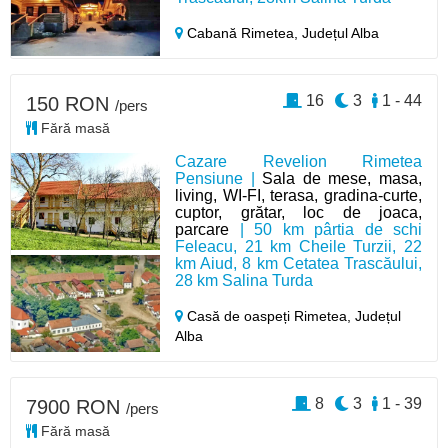
Cabană Rimetea,
Județul Alba
16
3
1 - 44
150 RON
/pers
Fără masă
Cazare Revelion Rimetea
Pensiune |
Sala de mese, masa,
living, WI-FI, terasa, gradina-curte,
cuptor, grătar, loc de joaca,
parcare
| 50 km pârtia de schi
Feleacu, 21 km Cheile Turzii, 22
km Aiud, 8 km Cetatea Trascăului,
28 km Salina Turda
Casă de oaspeți Rimetea,
Județul
Alba
8
3
1 - 39
7900 RON
/pers
Fără masă