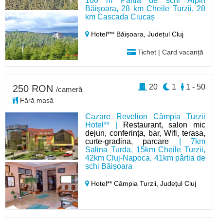
100 m Pârtia de schi Alpin
Băişoara, 28 km Cheile Turzii, 28
km Cascada Ciucaș
Hotel*** Băișoara,
Județul Cluj
Tichet | Card vacanță
20
1
1 - 50
250 RON
/cameră
Fără masă
Cazare Revelion Câmpia Turzii
Hotel** |
Restaurant, salon mic
dejun, conferința, bar, Wifi, terasa,
curte-gradina, parcare
| 7km
Salina Turda, 15km Cheile Turzii,
42km Cluj-Napoca, 41km pârtia de
schi Băișoara
Hotel** Câmpia Turzii,
Județul Cluj