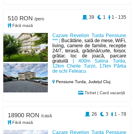
39
1
1 - 135
510 RON
/pers
Fără masă
Cazare Revelion Turda Pensiune
*** |
Bucătărie, sală de mese, WiFi,
living, camere de familie, recepție
24/7, terasă, grădină/curte, foișor,
grătar, loc de joacă, parcare
gratuită
| 400m Salina Turda,
12km Cheile Turzii, 17km Pârtia
de schi Feleacu
Pensiune Turda,
Județul Cluj
Tichet | Card vacanță
26
3
1 - 78
18900 RON
/casă
Fără masă
Cazare Revelion Turda Pensiune