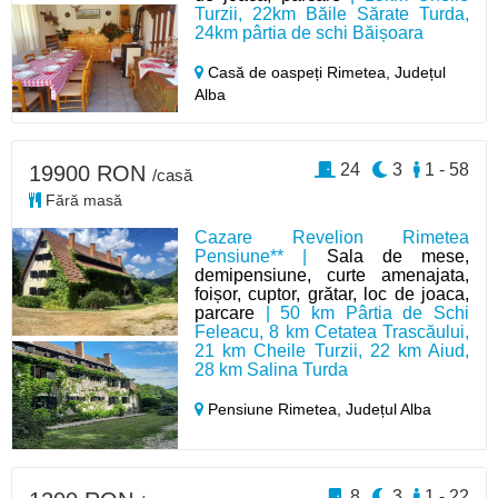
Turzii, 22km Băile Sărate Turda,
24km pârtia de schi Băișoara
Casă de oaspeți Rimetea,
Județul
Alba
24
3
1 - 58
19900 RON
/casă
Fără masă
Cazare Revelion Rimetea
Pensiune** |
Sala de mese,
demipensiune, curte amenajata,
foișor, cuptor, grătar, loc de joaca,
parcare
| 50 km Pârtia de Schi
Feleacu, 8 km Cetatea Trascăului,
21 km Cheile Turzii, 22 km Aiud,
28 km Salina Turda
Pensiune Rimetea,
Județul Alba
8
3
1 - 22