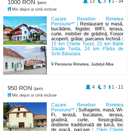
13
3
1 - 34
1000 RON
/pers
Mic dejun și cină incluse
Cazare Revelion Rimetea
Pensiune** |
Restaurant și masă,
bucătărie, frigider, WIFI, terasa,
curte, mobilier de grădină, Foișor
acoperit, grătar, parcarea închisă
|
15 km Cheile Turzii, 22 km Băile
Sărate Turda, 24 km Pârtia de
Schi Băișoara
Pensiune Rimetea,
Județul Alba
4
3
1 - 11
950 RON
/pers
Mic dejun și cină incluse
Cazare Revelion Rimetea
Pensiune** |
Sufragerie, masă, Wi-
Fi, terasă, bucatarie, terasa,
gradină, curte, foișor,grătar,
distilerie tradițională de țuică, loc
de joacă, parcare
| 15km Cheile