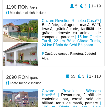
5
3
1 - 19
1190 RON
/pers
Mic dejun și cină incluse
Cazare Revelion Rimetea Casa** |
Bucătărie, sufragerie, masă, WIFI,
terasă, grădină-curte, facilităti de
grătar, primește cu animale de
companie, parcare
| 15 km Cheile
Turzii, 22 km Băile Sărate Turda,
24 km Pârtia de Schi Băișoara
Casă de oaspeți Rimetea,
Județul
Alba
55
3
1 - 110
2690 RON
/pers
Toate mesele incluse
Cazare Revelion Băișoara
Hotel*** |
Restaurant, 2 săli de
conferințe, bar, terasă, sală de
billiard, tenis de masă, parcare
|