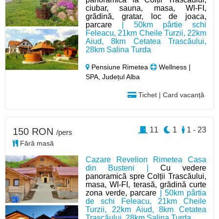
ciubar, sauna, masa, WI-FI,
grădină, gratar, loc de joaca,
parcare
| 50km pârtie schi
Feleacu, 21km Cheile Turzii, 22km
Aiud, 8km Cetatea Trascăului,
28km Salina Turda
Pensiune Rimetea
Wellness |
SPA, Județul Alba
Tichet | Card vacanță
11
1
1 - 23
150 RON
/pers
Fără masă
Cazare Revelion Rimetea Casa
din Busteni |
Cu vedere
panoramică spre Colții Trascăului,
masa, WI-FI, terasă, grădină curte
zona verde, parcare
| 50km pârtia
de schi Feleacu, 21km Cheile
Turzii, 22km Aiud, 8km Cetatea
Trascăului, 28km Salina Turda