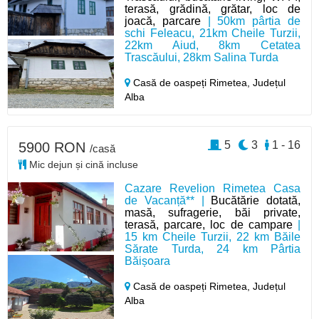
terasă, grădină, grătar, loc de
joacă, parcare
| 50km pârtia de
schi Feleacu, 21km Cheile Turzii,
22km Aiud, 8km Cetatea
Trascăului, 28km Salina Turda
Casă de oaspeți Rimetea,
Județul
Alba
5
3
1 - 16
5900 RON
/casă
Mic dejun și cină incluse
Cazare Revelion Rimetea Casa
de Vacanță** |
Bucătărie dotată,
masă, sufragerie, băi private,
terasă, parcare, loc de campare
|
15 km Cheile Turzii, 22 km Băile
Sărate Turda, 24 km Pârtia
Băișoara
Casă de oaspeți Rimetea,
Județul
Alba