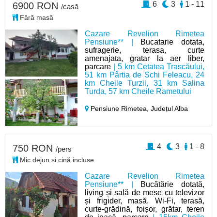
6
3
1 - 11
6900 RON
/casă
Fără masă
Cazare Revelion Rimetea
Pensiune** |
Bucatarie dotata,
sufragerie, terasa, curte
amenajata, gratar la aer liber,
parcare
| 5 km Cetatea Trascăului,
51 km Pârtia de Schi Feleacu, 24
km Cheile Turzii, 31 km Salina
Turda, 57 km Cheile Rametului
Pensiune Rimetea,
Județul Alba
4
3
1 - 8
750 RON
/pers
Mic dejun și cină incluse
Cazare Revelion Rimetea
Pensiune** |
Bucătărie dotată,
living și sală de mese cu televizor
și frigider, masă, Wi-Fi, terasă,
curte-grădină, foișor, grătar, teren