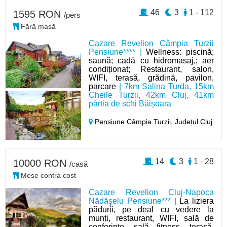
46
3
1 - 112
1595 RON
/pers
Fără masă
Cazare Revelion Câmpia Turzii
Pensiune**** |
Wellness: piscină;
saună; cadă cu hidromasaj,; aer
condiționat; Restaurant, salon,
WIFI, terasă, grădină, pavilon,
parcare
| 7km Salina Turda, 15km
Cheile Turzii, 42km Cluj, 41km
pârtia de schi Băișoara
Pensiune Câmpia Turzii,
Județul Cluj
14
3
1 - 28
10000 RON
/casă
Mese contra cost
Cazare Revelion Cluj-Napoca
Nădăşelu Pensiune*** |
La liziera
pădurii, pe deal cu vedere la
munti, restaurant, WIFI, sală de
conferințe, sală fitness, terasă,