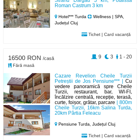
Strand Dârgău 3 km, Potaissa
Roman Castrum 3 km
Hotel*** Turda
Wellness | SPA,
Județul Cluj
Tichet | Card vacanță
9
3
1 - 20
16500 RON
/casă
Fără masă
Cazare Revelion Cheile Turzii
Petreștii de Jos Pensiune*** |
Cu
vedere panoramică spre Cheile
Turzii, restaurant, bar, WI-FI,
încălzire centrală, recepție, terasă,
curte, foișor, grătar, parcare
| 800m
Cheile Turzii, 16km Salina Turda,
20km Pârtia Feleacu
Pensiune Turda,
Județul Cluj
Tichet | Card vacanță