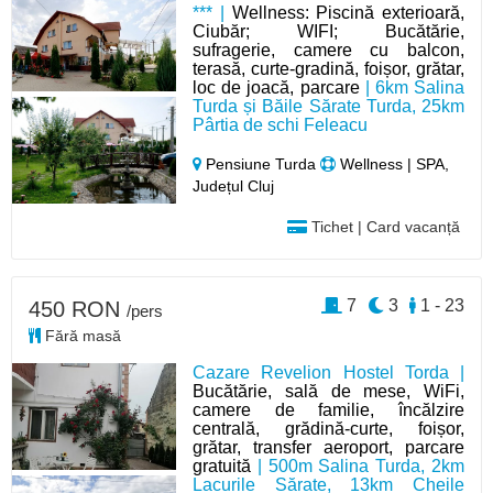
*** |
Wellness: Piscină exterioară,
Ciubăr; WIFI; Bucătărie,
sufragerie, camere cu balcon,
terasă, curte-gradină, foișor, grătar,
loc de joacă, parcare
| 6km Salina
Turda și Băile Sărate Turda, 25km
Pârtia de schi Feleacu
Pensiune Turda
Wellness | SPA,
Județul Cluj
Tichet | Card vacanță
7
3
1 - 23
450 RON
/pers
Fără masă
Cazare Revelion Hostel Torda |
Bucătărie, sală de mese, WiFi,
camere de familie, încălzire
centrală, grădină-curte, foișor,
grătar, transfer aeroport, parcare
gratuită
| 500m Salina Turda, 2km
Lacurile Sărate, 13km Cheile