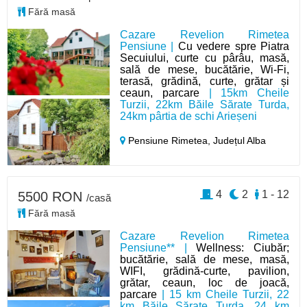
Fără masă
Cazare Revelion Rimetea
Pensiune |
Cu vedere spre Piatra
Secuiului, curte cu pârâu, masă,
sală de mese, bucătărie, Wi-Fi,
terasă, grădină, curte, grătar și
ceaun, parcare
| 15km Cheile
Turzii, 22km Băile Sărate Turda,
24km pârtia de schi Arieșeni
Pensiune Rimetea,
Județul Alba
4
2
1 - 12
5500 RON
/casă
Fără masă
Cazare Revelion Rimetea
Pensiune** |
Wellness: Ciubăr;
bucătărie, sală de mese, masă,
WIFI, grădină-curte, pavilion,
grătar, ceaun, loc de joacă,
parcare
| 15 km Cheile Turzii, 22
km Băile Sărate Turda, 24 km