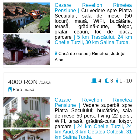
Cazare Revelion Rimetea
Pensiune |
Cu vedere spre Piatra
Secuiului; sală de mese (50
locuri), masă, WiFi, bucătărie,
terasă, grădină-curte, ffoișor,
grătar, ceaun, loc de joacă,
parcare
| 5 km Trascăului, 24 km
Cheile Turzii, 30 km Salina Turda.
Casă de oaspeți Rimetea,
Județul
Alba
4
3
1 - 10
4000 RON
/casă
Fără masă
Cazare Revelion Rimetea
Pensiune |
Vedere superbă spre
Piatra Secuiului; bucătărie, sala
de mese 50 pers., living 22 pers.,
WIFI, terasă, grădină-curte, foișor,
parcare
| 24 km Cheile Turzii, 24
km Aiud, 3 km Cetatea Colțești, 31
km Salina Turda.