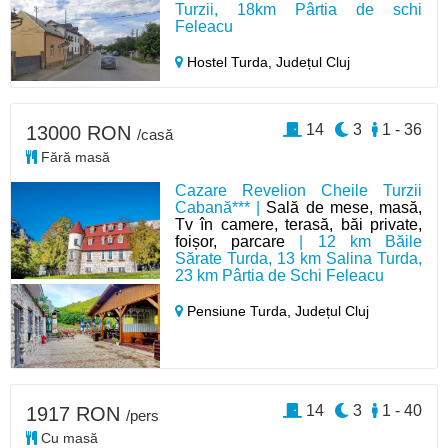
Turzii, 18km Pârtia de schi
Feleacu
Hostel Turda,
Județul Cluj
14
3
1 - 36
13000 RON
/casă
Fără masă
Cazare Revelion Cheile Turzii
Cabană*** |
Sală de mese, masă,
Tv în camere, terasă, băi private,
foișor, parcare
| 12 km Băile
Sărate Turda, 13 km Salina Turda,
23 km Pârtia de Schi Feleacu
Pensiune Turda,
Județul Cluj
14
3
1 - 40
1917 RON
/pers
Cu masă