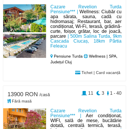
Cazare Revelion Turda
Pensiune*** |
Wellness: Ciubăr cu
apa sărata, sauna, cadă cu
hidromasaj; Restaurant, bar, aer
condiționat, Wi-Fi, terasă, grădină-
curte, foișor, grătar, loc de joacă,
parcare
| 500m Salina Turda, 9km
Cascada Ciucaș, 18km Pârtia
Feleacu
Pensiune Turda
Wellness | SPA,
Județul Cluj
Tichet | Card vacanță
11
3
1 - 40
13900 RON
/casă
Fără masă
Cazare Revelion Turda
Pensiune*** |
Aer condiționat,
WIFI, sală de mese, bucătărie
dotată, centrală termică, terasă,