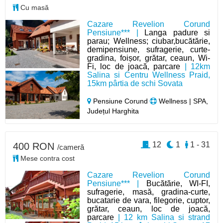
Cu masă
Cazare Revelion Corund
Pensiune*** |
Langa padure si
parau; Wellness; ciubar,bucătărie,
demipensiune, sufragerie, curte-
gradina, foișor, grătar, ceaun, Wi-
Fi, loc de joacă, parcare
| 12km
Salina si Centru Wellness Praid,
15km pârtia de schi Sovata
Pensiune Corund
Wellness | SPA,
Județul Harghita
12
1
1 - 31
400 RON
/cameră
Mese contra cost
Cazare Revelion Corund
Pensiune*** |
Bucătărie, WI-FI,
sufragerie, masă, gradina-curte,
bucatarie de vara, filegorie, cuptor,
grătar, ceaun, loc de joacă,
parcare
| 12 km Salina si strand