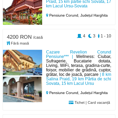
Praid, 15 km pârtie schi Sovata, 17
km Lacul Ursu-Sovata
Pensiune Corund,
Județul Harghita
4
3
1 - 10
4200 RON
/casă
Fără masă
Cazare Revelion Corund
Pensiune*** |
Wellness: Ciubar,
Sufragerie, Bucatarie dotata,
Living, WiFi, terasa, gradina-curte,
foișor, mobilier de grădină, cuptor,
grătar, loc de joacă, parcare
| 8 km
Salina Praid, 19 km Pârtia de schi
Sovata, 15 km Lacul Ursu
Pensiune Corund,
Județul Harghita
Tichet | Card vacanță