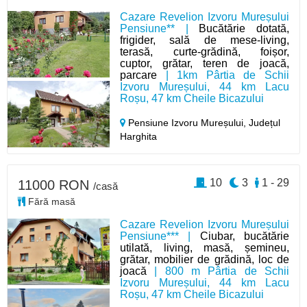
Cazare Revelion Izvoru Mureșului
Pensiune** |
Bucătărie dotată,
frigider, sală de mese-living,
terasă, curte-grădină, foișor,
cuptor, grătar, teren de joacă,
parcare
| 1km Pârtia de Schii
Izvoru Mureșului, 44 km Lacu
Roșu, 47 km Cheile Bicazului
Pensiune Izvoru Mureșului,
Județul
Harghita
10
3
1 - 29
11000 RON
/casă
Fără masă
Cazare Revelion Izvoru Mureșului
Pensiune*** |
Ciubar, bucătărie
utilată, living, masă, șemineu,
grătar, mobilier de grădină, loc de
joacă
| 800 m Pârtia de Schii
Izvoru Mureșului, 44 km Lacu
Roșu, 47 km Cheile Bicazului