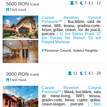
5
3
1 - 12
5600 RON
/casă
Fără masă
Cazare Revelion Corund
Pensiune*** |
Bucătărie, sală de
mese, Wifi, terasa, gradina-curte,
foișor, grătar, ceaun, loc de joacă,
parcare
| 11 km Salina Praid, 37
km Sovata Ski Resort, 53 km
Hargita Madaras
Pensiune Corund,
Județul Harghita
11
3
1 - 28
9900 RON
/casă
Fără masă
Cazare Revelion Corund
Pensiune** |
Masă, bucătărie, sala
de mese-living, WIFI, terasa,
gradin-curte, foisor, cuptor, grătar,
ceaun,leagan, parcare
| 8km