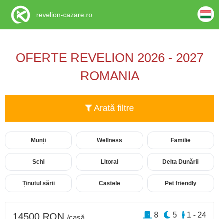
revelion-cazare.ro
OFERTE REVELION 2026 - 2027
ROMANIA
Arată filtre
Munți
Wellness
Familie
Schi
Litoral
Delta Dunării
Ținutul sării
Castele
Pet friendly
8
5
1 - 24
14500 RON
/casă