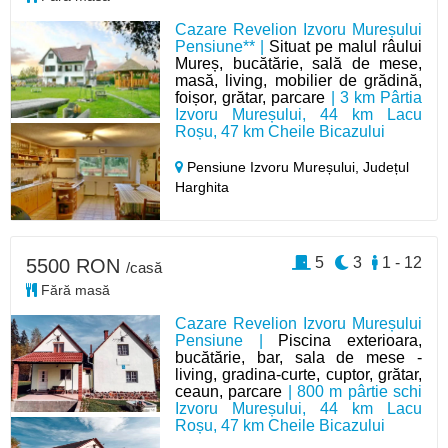
Cazare Revelion Izvoru Mureșului
Pensiune** |
Situat pe malul râului
Mureș, bucătărie, sală de mese,
masă, living, mobilier de grădină,
foișor, grătar, parcare
| 3 km Pârtia
Izvoru Mureșului, 44 km Lacu
Roșu, 47 km Cheile Bicazului
Pensiune Izvoru Mureșului,
Județul
Harghita
5
3
1 - 12
5500 RON
/casă
Fără masă
Cazare Revelion Izvoru Mureșului
Pensiune |
Piscina exterioara,
bucătărie, bar, sala de mese -
living, gradina-curte, cuptor, grătar,
ceaun, parcare
| 800 m pârtie schi
Izvoru Mureșului, 44 km Lacu
Roșu, 47 km Cheile Bicazului