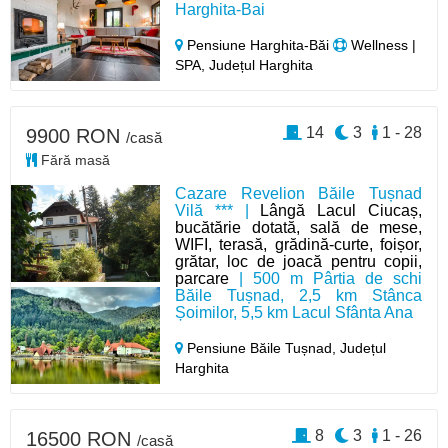
Harghita-Bai
Pensiune Harghita-Băi
Wellness |
SPA, Județul Harghita
14
3
1 - 28
9900 RON
/casă
Fără masă
Cazare Revelion Băile Tușnad
Vilă *** |
Lângă Lacul Ciucaș,
bucătărie dotată, sală de mese,
WIFI, terasă, grădină-curte, foișor,
grătar, loc de joacă pentru copii,
parcare
| 500 m Pârtia de schi
Băile Tușnad, 2,5 km Stânca
Șoimilor, 5,5 km Lacul Sfânta Ana
Pensiune Băile Tușnad,
Județul
Harghita
8
3
1 - 26
16500 RON
/casă