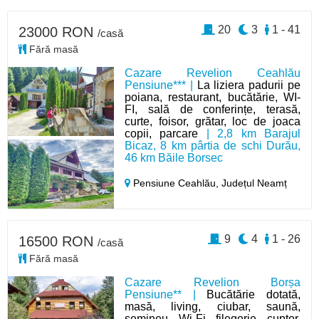
20
3
1 - 41
23000 RON
/casă
Fără masă
Cazare Revelion Ceahlău
Pensiune*** |
La liziera padurii pe
poiana, restaurant, bucătărie, WI-
FI, sală de conferințe, terasă,
curte, foisor, grătar, loc de joaca
copii, parcare
| 2,8 km Barajul
Bicaz, 8 km pârtia de schi Durău,
46 km Băile Borsec
Pensiune Ceahlău,
Județul Neamț
9
4
1 - 26
16500 RON
/casă
Fără masă
Cazare Revelion Borșa
Pensiune** |
Bucătărie dotată,
masă, living, ciubar, saună,
șemineu, Wi-Fi, filegorie, cuptor,