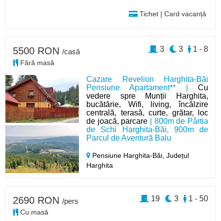
Tichet | Card vacanță
3
3
1 - 8
5500 RON
/casă
Fără masă
Cazare Revelion Harghita-Băi
Pensiune Apartament** |
Cu
vedere spre Munții Harghita,
bucătărie, Wifi, living, încălzire
centrală, terasă, curte, grătar, loc
de joacă, parcare
| 800m de Pârtia
de Schi Harghita-Băi, 900m de
Parcul de Aventură Balu
Pensiune Harghita-Băi,
Județul
Harghita
19
3
1 - 50
2690 RON
/pers
Cu masă