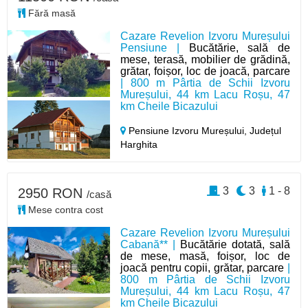
Fără masă
Cazare Revelion Izvoru Mureșului
Pensiune |
Bucătărie, sală de
mese, terasă, mobilier de grădină,
grătar, foișor, loc de joacă, parcare
| 800 m Pârtia de Schii Izvoru
Mureșului, 44 km Lacu Roșu, 47
km Cheile Bicazului
Pensiune Izvoru Mureșului,
Județul
Harghita
3
3
1 - 8
2950 RON
/casă
Mese contra cost
Cazare Revelion Izvoru Mureșului
Cabană** |
Bucătărie dotată, sală
de mese, masă, foișor, loc de
joacă pentru copii, grătar, parcare
|
800 m Pârtia de Schii Izvoru
Mureșului, 44 km Lacu Roșu, 47
km Cheile Bicazului