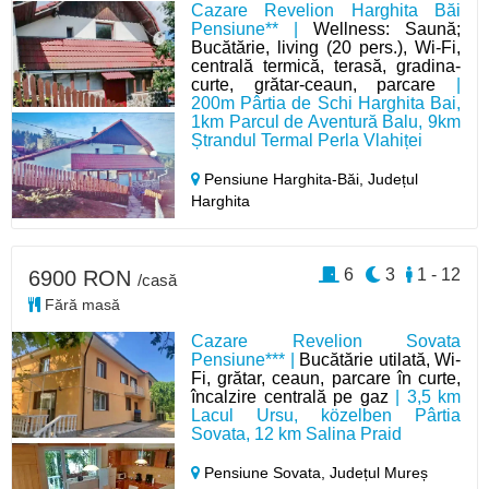
Cazare Revelion Harghita Băi
Pensiune** |
Wellness: Saună;
Bucătărie, living (20 pers.), Wi-Fi,
centrală termică, terasă, gradina-
curte, grătar-ceaun, parcare
|
200m Pârtia de Schi Harghita Bai,
1km Parcul de Aventură Balu, 9km
Ștrandul Termal Perla Vlahiței
Pensiune Harghita-Băi,
Județul
Harghita
6
3
1 - 12
6900 RON
/casă
Fără masă
Cazare Revelion Sovata
Pensiune*** |
Bucătărie utilată, Wi-
Fi, grătar, ceaun, parcare în curte,
încalzire centrală pe gaz
| 3,5 km
Lacul Ursu, közelben Pârtia
Sovata, 12 km Salina Praid
Pensiune Sovata,
Județul Mureș