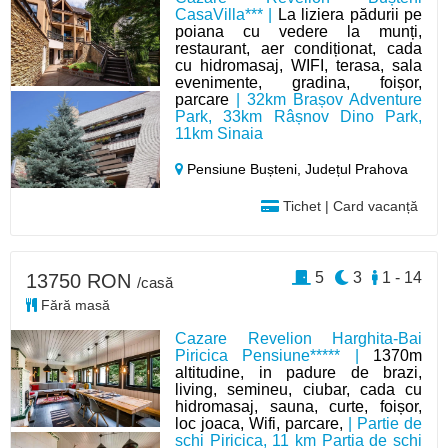
CasaVilla*** |
La liziera pădurii pe
poiana cu vedere la munți,
restaurant, aer condiționat, cada
cu hidromasaj, WIFI, terasa, sala
evenimente, gradina, foișor,
parcare
| 32km Brașov Adventure
Park, 33km Râșnov Dino Park,
11km Sinaia
Pensiune Bușteni,
Județul Prahova
Tichet | Card vacanță
5
3
1 - 14
13750 RON
/casă
Fără masă
Cazare Revelion Harghita-Bai
Piricica Pensiune***** |
1370m
altitudine, in padure de brazi,
living, semineu, ciubar, cada cu
hidromasaj, sauna, curte, foișor,
loc joaca, Wifi, parcare,
| Partie de
schi Piricica, 11 km Partia de schi