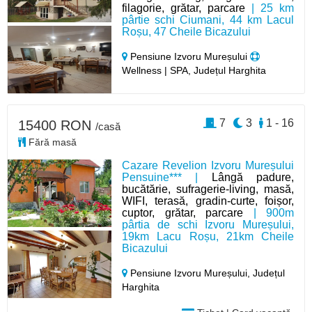
filagorie, grătar, parcare
| 25 km
pârtie schi Ciumani, 44 km Lacul
Roșu, 47 Cheile Bicazului
Pensiune Izvoru Mureșului
Wellness | SPA, Județul Harghita
7
3
1 - 16
15400 RON
/casă
Fără masă
Cazare Revelion Izvoru Mureșului
Pensuine*** |
Lângă padure,
bucătărie, sufragerie-living, masă,
WIFI, terasă, gradin-curte, foișor,
cuptor, grătar, parcare
| 900m
pârtia de schi Izvoru Mureșului,
19km Lacu Roșu, 21km Cheile
Bicazului
Pensiune Izvoru Mureșului,
Județul
Harghita