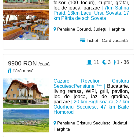
foișor (100 locuri), cuptor, grătar,
loc de joacă, parcare
| 7km Salina
Praid, 13km Lacul Ursu Sovata, 17
km Pârtia de sch Sovata
Pensiune Corund,
Județul Harghita
Tichet | Card vacanță
11
3
1 - 36
9900 RON
/casă
Fără masă
Cazare Revelion Cristuru
SecuiescPensiune *** |
Bucatarie,
living terasa, WIFI, grill, pavilon,
loc de joaca, iaz de gradina,
parcare
| 20 km Sighisoa-ra, 27 km
Odorheiu Secuiesc, 47 km Baile
Homorod
Pensiune Cristuru Secuiesc,
Județul
Harghita