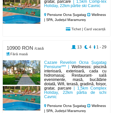
gratar, parcare
| 1,5km Comp-lex
Holiday, 22km pârtie ski Cavnic
Pensiune Ocna Șugatag
Wellness
| SPA, Județul Maramureș
Tichet | Card vacanță
13
4
1 - 29
10900 RON
/casă
Fără masă
Cazare Revelion Ocna Șugatag
Pensiune*** |
Wellnesss: piscină
interioară, exterioară, cada cu
hidromasaj; Restaurant- sală
evenimente, masă, bucătărie
dotată, Wifi, terasă, gradină, foișor,
gratar, parcare
| 1,5km Complex
Holiday, 22km pârtia de schi
Cavnic
Pensiune Ocna Șugatag
Wellness
| SPA, Județul Maramureș