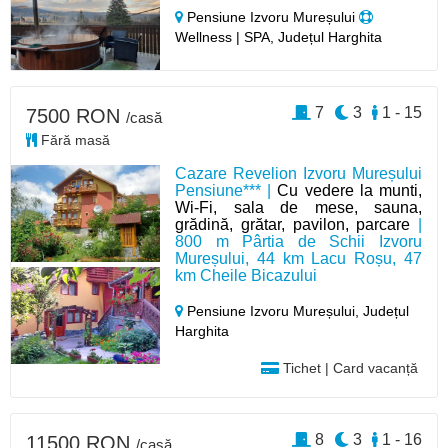
Pensiune Izvoru Mureșului
Wellness | SPA, Județul Harghita
7
3
1 - 15
7500 RON
/casă
Fără masă
Cazare Revelion Izvoru Mureșului
Pensiune*** |
Cu vedere la munti,
Wi-Fi, sala de mese, sauna,
grădină, grătar, pavilon, parcare
|
800 m Pârtia de Schii Izvoru
Mureșului, 44 km Lacu Roșu, 47
km Cheile Bicazului
Pensiune Izvoru Mureșului,
Județul
Harghita
Tichet | Card vacanță
8
3
1 - 16
11500 RON
/casă