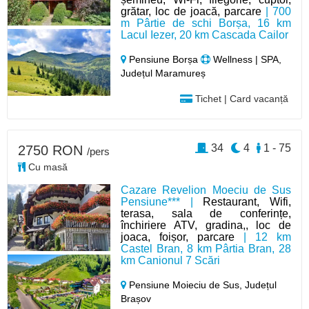
grătar, loc de joacă, parcare
| 700
m Pârtie de schi Borșa, 16 km
Lacul Iezer, 20 km Cascada Cailor
Pensiune Borșa
Wellness | SPA,
Județul Maramureș
Tichet | Card vacanță
34
4
1 - 75
2750 RON
/pers
Cu masă
Cazare Revelion Moeciu de Sus
Pensiune*** |
Restaurant, Wifi,
terasa, sala de conferințe,
închiriere ATV, gradina,, loc de
joaca, foișor, parcare
| 12 km
Castel Bran, 8 km Pârtia Bran, 28
km Canionul 7 Scări
Pensiune Moieciu de Sus,
Județul
Brașov