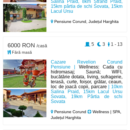
Salina Praid, 8km Ștrand Praid,
15km pârtia de schi Sovata, 15km
Lacul Ursu
Pensiune Corund,
Județul Harghita
5
3
1 - 13
6000 RON
/casă
Fără masă
Cazare Revelion Corund
Pensiune |
Wellness: Cada cu
hidromasaj; Saună; WIFI,
bucătărie dotata, living, sufragerie,
terasă, curte, foișor, grătar, ceaun,
loc de joacă copii, parcare
| 10km
Salina Praid, 15km Lacul Ursu
Sovata, 19km Pârtia de schi
Sovata
Pensiune Corund
Wellness | SPA,
Județul Harghita