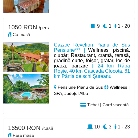
9
1
1 - 20
1050 RON
/pers
Cu masă
Cazare Revelion Pianu de Sus
Pensiune*** |
Wellness: piscină,
ciubăr; Restaurant, cramă, terasă,
grădină-curte, foișor, grătar, loc de
joacă, parcare
| 24 km Râpa
Roșie, 40 km Cascada Clocota, 61
km Pârtia de schi Șureanu
Pensiune Pianu de Sus
Wellness |
SPA, Județul Alba
Tichet | Card vacanță
10
3
1 - 23
16500 RON
/casă
Fără masă