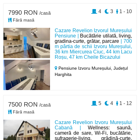
4
3
1 - 10
7990 RON
/casă
Fără masă
Cazare Revelion Izvorul Mureșului
Pensiune |
Bucătărie utilată, living,
gradina-curte, grătar, parcare
| 700
m pârtia de schii Izvoru Mureșului,
36 km Miercurea Ciuc, 44 km Lacu
Roșu, 47 km Cheile Bicazului
Pensiune Izvoru Mureșului,
Județul
Harghita
5
4
1 - 12
7500 RON
/casă
Fără masă
Cazare Revelion Izvoru Mureșului
Cabană |
Wellness: saună,
cameră de sare, Wi-Fi, bucătărie,
sufragerie-living, grădină-curte,