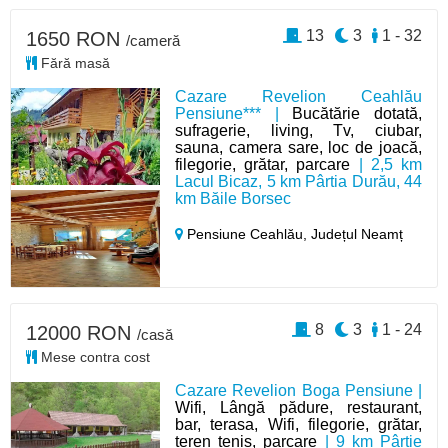
13
3
1 - 32
1650 RON
/cameră
Fără masă
Cazare Revelion Ceahlău
Pensiune*** |
Bucătărie dotată,
sufragerie, living, Tv, ciubar,
sauna, camera sare, loc de joacă,
filegorie, grătar, parcare
| 2,5 km
Lacul Bicaz, 5 km Pârtia Durău, 44
km Băile Borsec
Pensiune Ceahlău,
Județul Neamț
8
3
1 - 24
12000 RON
/casă
Mese contra cost
Cazare Revelion Boga Pensiune |
Wifi, Lângă pădure, restaurant,
bar, terasa, Wifi, filegorie, grătar,
teren tenis, parcare
| 9 km Pârtie