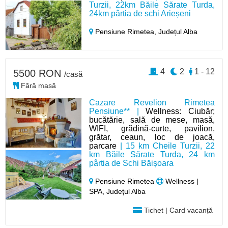
Turzii, 22km Băile Sărate Turda,
24km pârtia de schi Arieșeni
Pensiune Rimetea,
Județul Alba
4
2
1 - 12
5500 RON
/casă
Fără masă
Cazare Revelion Rimetea
Pensiune** |
Wellness: Ciubăr;
bucătărie, sală de mese, masă,
WIFI, grădină-curte, pavilion,
grătar, ceaun, loc de joacă,
parcare
| 15 km Cheile Turzii, 22
km Băile Sărate Turda, 24 km
pârtia de Schi Băișoara
Pensiune Rimetea
Wellness |
SPA, Județul Alba
Tichet | Card vacanță