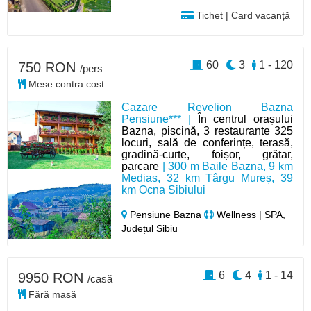
Tichet | Card vacanță
60
3
1 - 120
750 RON
/pers
Mese contra cost
Cazare Revelion Bazna
Pensiune*** |
În centrul orașului
Bazna, piscină, 3 restaurante 325
locuri, sală de conferințe, terasă,
gradină-curte, foișor, grătar,
parcare
| 300 m Baile Bazna, 9 km
Medias, 32 km Târgu Mureș, 39
km Ocna Sibiului
Pensiune Bazna
Wellness | SPA,
Județul Sibiu
6
4
1 - 14
9950 RON
/casă
Fără masă