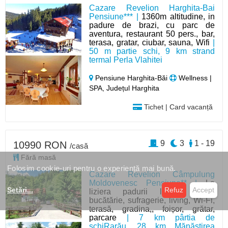
Cazare Revelion Harghita-Bai
Pensiune*** |
1360m altitudine, in
padure de brazi, cu parc de
aventura, restaurant 50 pers., bar,
terasa, gratar, ciubar, sauna, Wifi
|
50 m partie schi, 9 km strand
termal Perla Vlahitei
Pensiune Harghita-Băi
Wellness |
SPA, Județul Harghita
Tichet | Card vacanță
9
3
1 - 19
10990 RON
/casă
Fără masă
Folosim cookie-uri pentru o experiență mai bună.
Cazare Revelion Câmpulung
Moldovenesc Pensiune** |
La
Setări
...
Refuz
Accept
liziera padurii langa parau,
bucătărie, sufragerie, living, Wi-Fi,
terasă, gradina,, foișor, grătar,
parcare
| 7 km pârtia de
schiRarău, 28 km Mănăstirea