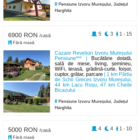
Pensiune Izvoru Mureșului,
Județul
Harghita
5
3
1 - 15
6900 RON
/casă
Fără masă
Cazare Revelion Izvoru Mureșului
Pensiune*** |
Bucătărie dotată,
sală de mese, living, șemineu,
WiFi, terasă, grădină-curte, foișor,
cuptor, grătar, parcare
| 1 km Pârtia
de Schii Greces Izvoru Mureșului,
44 km Lacu Roșu, 47 km Cheile
Bicazului
Pensiune Izvoru Mureșului,
Județul
Harghita
4
4
1 - 10
5000 RON
/casă
Fără masă