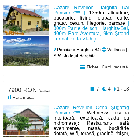
Cazare Revelion Harghita Bai
Pensiune*** |
1350m altitudine,
bucatarie, living, ciubar, curte,
gratar, ceaun, filegorie, parcare
|
300m Partie de schi Harghita-Bai,
400m Parc Aventura, 9km Ştrand
Termal Perla Vlăhiţei
Pensiune Harghita-Băi
Wellness |
SPA, Județul Harghita
Tichet | Card vacanță
7
4
1 - 18
7900 RON
/casă
Fără masă
Cazare Revelion Ocna Șugatag
Pensiune*** |
Wellnesss: piscină
interioară, exterioară, cada cu
hidromasaj; Restaurant- sală
evenimente, masă, bucătărie
dotată, Wifi, terasă, gradină, foișor,