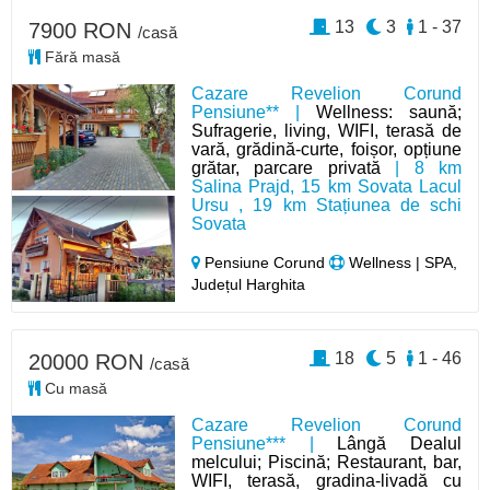
13
3
1 - 37
7900 RON
/casă
Fără masă
Cazare Revelion Corund
Pensiune** |
Wellness: saună;
Sufragerie, living, WIFI, terasă de
vară, grădină-curte, foișor, opțiune
grătar, parcare privată
| 8 km
Salina Prajd, 15 km Sovata Lacul
Ursu , 19 km Stațiunea de schi
Sovata
Pensiune Corund
Wellness | SPA,
Județul Harghita
18
5
1 - 46
20000 RON
/casă
Cu masă
Cazare Revelion Corund
Pensiune*** |
Lângă Dealul
melcului; Piscină; Restaurant, bar,
WIFI, terasă, gradina-livadă cu