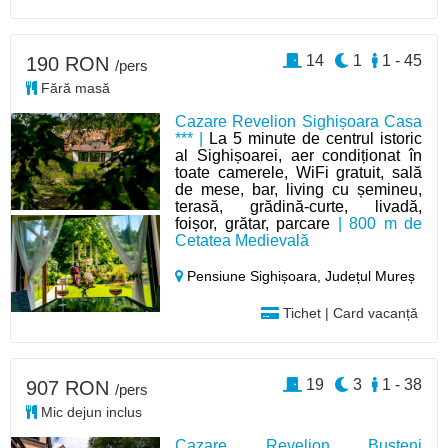
14
1
1 - 45
190 RON
/pers
Fără masă
Cazare Revelion Sighișoara Casa
*** |
La 5 minute de centrul istoric
al Sighișoarei, aer condiționat în
toate camerele, WiFi gratuit, sală
de mese, bar, living cu șemineu,
terasă, grădină-curte, livadă,
foișor, grătar, parcare
| 800 m de
Cetatea Medievală
Pensiune Sighișoara,
Județul Mureș
Tichet | Card vacanță
19
3
1 - 38
907 RON
/pers
Mic dejun inclus
Cazare Revelion Bușteni