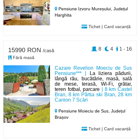
Pensiune Izvoru Mureșului,
Județul
Harghita
Tichet | Card vacanță
8
4
1 - 16
15990 RON
/casă
Fără masă
Cazare Revelion Moeciu de Sus
Pensiune*** |
La liziera pădurii,
lângă rău, bucătărie, masă, sală
de mese, terasă, Wi-Fi, grătar,
teren fotbal, parcare
| 8 km Castel
Bran, 8 km Pârtia ski Bran, 28 km
Canion 7 Scări
Pensiune Moieciu de Sus,
Județul
Brașov
Tichet | Card vacanță