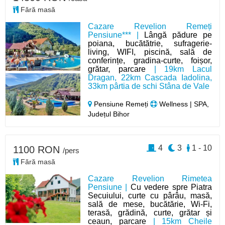
Fără masă
Cazare Revelion Remeți
Pensiune*** |
Lângă pădure pe
poiana, bucătătrie, sufragerie-
living, WIFI, piscină, sală de
conferințe, gradina-curte, foișor,
grătar, parcare
| 19km Lacul
Dragan, 22km Cascada Iadolina,
33km pârtia de schi Stâna de Vale
Pensiune Remeți
Wellness | SPA,
Județul Bihor
4
3
1 - 10
1100 RON
/pers
Fără masă
Cazare Revelion Rimetea
Pensiune |
Cu vedere spre Piatra
Secuiului, curte cu pârâu, masă,
sală de mese, bucătărie, Wi-Fi,
terasă, grădină, curte, grătar și
ceaun, parcare
| 15km Cheile