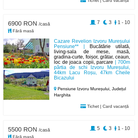
Tichet | Card vacanță
7
3
1 - 10
6900 RON
/casă
Fără masă
Cazare Revelion Izvoru Mureșului
Pensiune** |
Bucătărie utilată,
living-sala de mese, masă,
gradina-curte, foișor, grătar, ceaun,
loc de joaca copii, parcare
| 700m
pârtia de schi Izvoru Mureșului,
44km Lacu Roșu, 47km Cheile
Bicazului
Pensiune Izvoru Mureșului,
Județul
Harghita
Tichet | Card vacanță
5
3
1 - 10
5500 RON
/casă
Fără masă