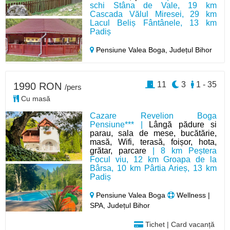
schi Stâna de Vale, 19 km
Cascada Vălul Miresei, 29 km
Lacul Beliș Fântânele, 13 km
Padiș
Pensiune Valea Boga,
Județul Bihor
11
3
1 - 35
1990 RON
/pers
Cu masă
Cazare Revelion Boga
Pensiune*** |
Lângă pădure si
parau, sala de mese, bucătărie,
masă, Wifi, terasă, foișor, hota,
grătar, parcare
| 8 km Peștera
Focul viu, 12 km Groapa de la
Bârsa, 10 km Pârtia Arieș, 13 km
Padiș
Pensiune Valea Boga
Wellness |
SPA, Județul Bihor
Tichet | Card vacanță