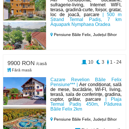
sufragerie-living, Internet WIFI,
terasa, gradină-curte, foișor, gratar,
loc de joacă, parcare
| 500 m
Ștrand Termal Padiș, 7 km
Aquapark Nymphaea Oradea
Pensiune Băile Felix,
Județul Bihor
10
3
1 - 24
9900 RON
/casă
Fără masă
Cazare Revelion Băile Felix
Pensiune*** |
Aer condiționat, sală
de mese, bucătărie, WI-FI, living,
terasă, sala de conferințe, gradina,
cuptor, grătar, parcare
| Plaja
Termal Padiș 450m, Pădurea
Băile Felix 2km
Pensiune Băile Felix,
Județul Bihor