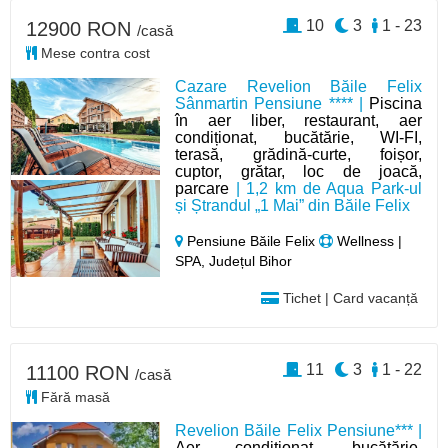
10
3
1 - 23
12900 RON
/casă
Mese contra cost
Cazare Revelion Băile Felix
Sânmartin Pensiune **** |
Piscina
în aer liber, restaurant, aer
condiționat, bucătărie, WI-FI,
terasă, grădină-curte, foișor,
cuptor, grătar, loc de joacă,
parcare
| 1,2 km de Aqua Park-ul
și Ștrandul „1 Mai” din Băile Felix
Pensiune Băile Felix
Wellness |
SPA, Județul Bihor
Tichet | Card vacanță
11
3
1 - 22
11100 RON
/casă
Fără masă
Revelion Băile Felix Pensiune*** |
Aer condiționat, bucătărie,