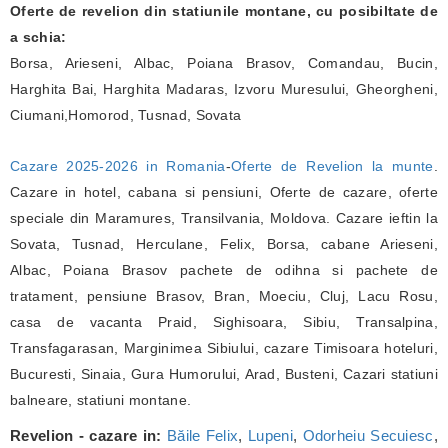
Oferte de revelion din statiunile montane, cu posibiltate de
a schia:
Borsa, Arieseni, Albac, Poiana Brasov, Comandau, Bucin,
Harghita Bai, Harghita Madaras, Izvoru Muresului, Gheorgheni,
Ciumani,Homorod, Tusnad, Sovata
Cazare 2025-2026 in Romania
-
Oferte de Revelion la munte
.
Cazare in hotel, cabana si pensiuni, Oferte de cazare, oferte
speciale din Maramures, Transilvania, Moldova. Cazare ieftin la
Sovata, Tusnad, Herculane, Felix, Borsa, cabane Arieseni,
Albac, Poiana Brasov pachete de odihna si pachete de
tratament, pensiune Brasov, Bran, Moeciu, Cluj, Lacu Rosu,
casa de vacanta Praid, Sighisoara, Sibiu, Transalpina,
Transfagarasan, Marginimea Sibiului, cazare Timisoara hoteluri,
Bucuresti, Sinaia, Gura Humorului, Arad, Busteni, Cazari statiuni
balneare, statiuni montane.
Revelion - cazare in:
Băile Felix
,
Lupeni
,
Odorheiu Secuiesc
,