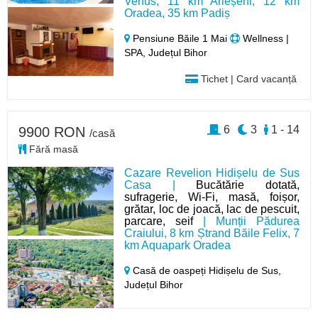
Venus, 11 km Arieșeni, 12 km
Oradea, 35 km Padiș
Pensiune Băile 1 Mai
Wellness |
SPA, Județul Bihor
Tichet | Card vacanță
6
3
1 - 14
9900 RON
/casă
Fără masă
Cazare Revelion Hidișelu de Sus
Casa |
Bucătărie dotată,
sufragerie, Wi-Fi, masă, foișor,
grătar, loc de joacă, lac de pescuit,
parcare, seif
| Munții Pădurea
Craiului, 8 km Ștrand Băile Felix, 7
km Aquapark Oradea
Casă de oaspeți Hidișelu de Sus,
Județul Bihor