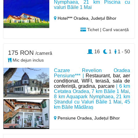
Nymphaea, 21 km Piscina cu
valuri Băile 1 Mai
Hotel*** Oradea,
Județul Bihor
Tichet | Card vacanță
16
1
1 - 50
175 RON
/cameră
Mic dejun inclus
Cazare Revelion Oradea
Pensiune*** |
Restaurant, bar, aer
condiționat, WIFI, terasă, sala de
conferință, gradina, parcare
| 6 km
Cetatea Oradea, 7 km Băile 1 Mai,
8 km Aquapark Nymphaea, 21 km
Ștrandul cu Valuri Băile 1 Mai, 45
km Băile Mădăraș
Pensiune Oradea,
Județul Bihor