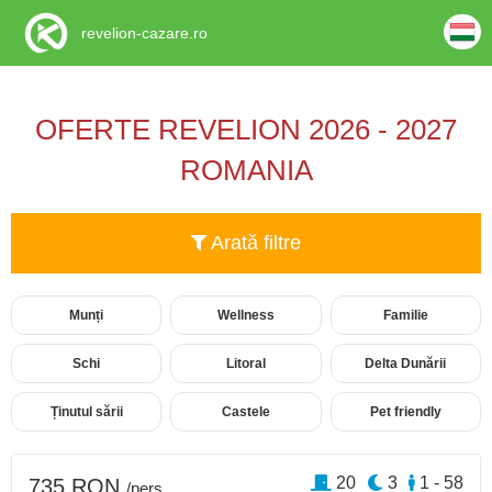
revelion-cazare.ro
OFERTE REVELION 2026 - 2027
ROMANIA
Arată filtre
Munți
Wellness
Familie
Schi
Litoral
Delta Dunării
Ținutul sării
Castele
Pet friendly
20
3
1 - 58
735 RON
/pers