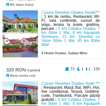
Mic dejun inclus
Cazare Revelion Oradea Hostel***
|
1 km de centru, Restaurant, WI-
FI, sala conferințe, cursuri de
yoga, terasa la soare, gradina,
parcare
| 2 km Cetatea Oradea, 7
km Băile 1 Mai, 8 km Aquapark
Nymhaea, 21 km Ștrandul cu
Valuri Băile 1 Mai, 45 km Băile
Măd
Hostel Oradea,
Județul Bihor
73
1
1 - 150
320 RON
/cameră
Mese contra cost
Cazare Revelion Oradea Hotel ***
|
Restaurant, Masă, Bar, WiFi, Hol,
Aer condiționat, Terasă, Grădină-
curte, Trambulină, Parcare păzită
gratuită
| 6 km Cetatea Oradea, 7
km Băile 1 Mai, 8 km Aquapark