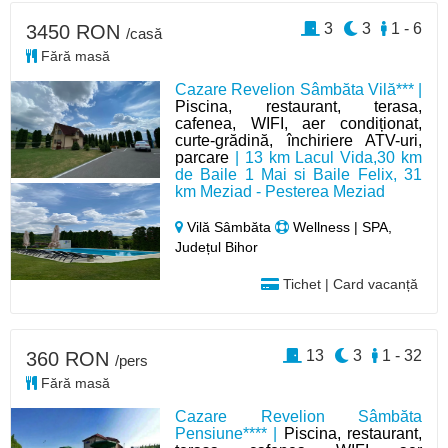
3
3
1 - 6
3450 RON
/casă
Fără masă
Cazare Revelion Sâmbăta Vilă*** |
Piscina, restaurant, terasa,
cafenea, WIFI, aer condiționat,
curte-grădină, închiriere ATV-uri,
parcare
| 13 km Lacul Vida,30 km
de Baile 1 Mai si Baile Felix, 31
km Meziad - Pesterea Meziad
Vilă Sâmbăta
Wellness | SPA,
Județul Bihor
Tichet | Card vacanță
13
3
1 - 32
360 RON
/pers
Fără masă
Cazare Revelion Sâmbăta
Pensiune**** |
Piscina, restaurant,