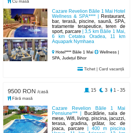
Cu masă
Cazare Revelion Băile 1 Mai Hotel
Wellness & SPA**** |
Restaurant,
bar, terasă, piscine, saună, SPA,
tratamente terapeutice, teren de
sport, parcare
| 3,5 km Băile 1 Mai,
6 km Cetatea Oradea, 11 km
Aquapark Nymhaea
Hotel**** Băile 1 Mai
Wellness |
SPA, Județul Bihor
Tichet | Card vacanță
15
3
1 - 35
9500 RON
/casă
Fără masă
Cazare Revelion Băile 1 Mai
Pensiune*** |
Bucătărie, sala de
mese, Wifi, living, piscina, jacuzzi,
terasa, gradina, grătar, loc de
joaca, parcare
| 400 m piscina