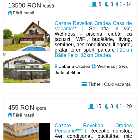
5
3
1 - 14
13500 RON
/casă
Fără masă
Cazare Revelion Oradea Casa de
Vacanta** |
Se afla in vie,
Wellness - piscina, ciubăr cu
jacuzzi, WIFI, bucătărie, living,
șemineu, aer condiționat, filegorie,
grătar, teren sport, parcare
| 21km
Băile Felix, 13km Oradea
Cabană Oradea
Wellness | SPA,
Județul Bihor
Tichet | Card vacanță
15
3
1 - 29
455 RON
/pers
Fără masă
Cazare Revelion Oradea
Pensiune*** |
Recepție nonstop,
Aer condiționat, bucătărie, mic