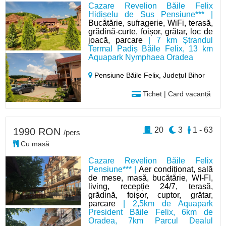
Cazare Revelion Băile Felix
Hidișelu de Sus Pensiune*** |
Bucătărie, sufragerie, WiFi, terasă,
grădină-curte, foișor, grătar, loc de
joacă, parcare
| 7 km Ștrandul
Termal Padiș Băile Felix, 13 km
Aquapark Nymphaea Oradea
Pensiune Băile Felix,
Județul Bihor
Tichet | Card vacanță
20
3
1 - 63
1990 RON
/pers
Cu masă
Cazare Revelion Băile Felix
Pensiune*** |
Aer condiționat, sală
de mese, masă, bucătărie, WI-FI,
living, recepție 24/7, terasă,
grădină, foișor, cuptor, grătar,
parcare
| 2,5km de Aquapark
President Băile Felix, 6km de
Oradea, 7km Parcul Dealul