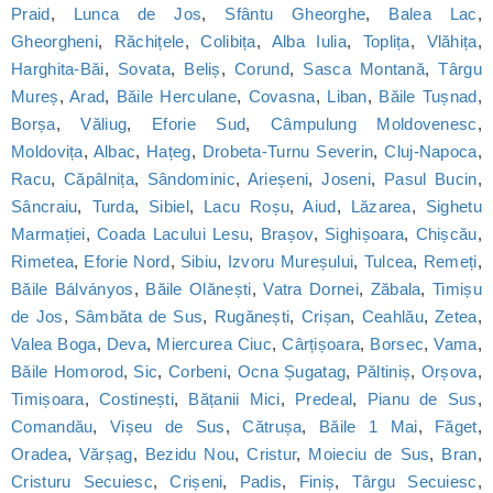
Praid
,
Lunca de Jos
,
Sfântu Gheorghe
,
Balea Lac
,
Gheorgheni
,
Răchițele
,
Colibița
,
Alba Iulia
,
Toplița
,
Vlăhița
,
Harghita-Băi
,
Sovata
,
Beliș
,
Corund
,
Sasca Montană
,
Târgu
Mureș
,
Arad
,
Băile Herculane
,
Covasna
,
Liban
,
Băile Tușnad
,
Borșa
,
Văliug
,
Eforie Sud
,
Câmpulung Moldovenesc
,
Moldovița
,
Albac
,
Hațeg
,
Drobeta-Turnu Severin
,
Cluj-Napoca
,
Racu
,
Căpâlnița
,
Sândominic
,
Arieșeni
,
Joseni
,
Pasul Bucin
,
Sâncraiu
,
Turda
,
Sibiel
,
Lacu Roșu
,
Aiud
,
Lăzarea
,
Sighetu
Marmației
,
Coada Lacului Lesu
,
Brașov
,
Sighișoara
,
Chișcău
,
Rimetea
,
Eforie Nord
,
Sibiu
,
Izvoru Mureșului
,
Tulcea
,
Remeți
,
Băile Bálványos
,
Băile Olănești
,
Vatra Dornei
,
Zăbala
,
Timișu
de Jos
,
Sâmbăta de Sus
,
Rugănești
,
Crișan
,
Ceahlău
,
Zetea
,
Valea Boga
,
Deva
,
Miercurea Ciuc
,
Cârțișoara
,
Borsec
,
Vama
,
Băile Homorod
,
Sic
,
Corbeni
,
Ocna Șugatag
,
Păltiniș
,
Orșova
,
Timișoara
,
Costinești
,
Bățanii Mici
,
Predeal
,
Pianu de Sus
,
Comandău
,
Vișeu de Sus
,
Cătrușa
,
Băile 1 Mai
,
Făget
,
Oradea
,
Vărșag
,
Bezidu Nou
,
Cristur
,
Moieciu de Sus
,
Bran
,
Cristuru Secuiesc
,
Crișeni
,
Padis
,
Finiș
,
Târgu Secuiesc
,