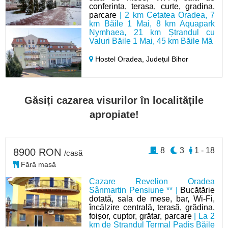
conferinta, terasa, curte, gradina,
parcare
| 2 km Cetatea Oradea, 7
km Băile 1 Mai, 8 km Aquapark
Nymhaea, 21 km Ștrandul cu
Valuri Băile 1 Mai, 45 km Băile Mă
Hostel Oradea,
Județul Bihor
Găsiți cazarea visurilor în localitățile
apropiate!
8
3
1 - 18
8900 RON
/casă
Fără masă
Cazare Revelion Oradea
Sânmartin Pensiune ** |
Bucătărie
dotată, sala de mese, bar, Wi-Fi,
încălzire centrală, terasă, grădina,
foișor, cuptor, grătar, parcare
| La 2
km de Ștrandul Termal Padiș Băile