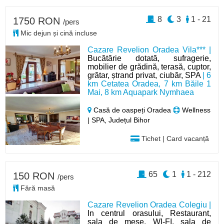
8
3
1 - 21
1750 RON
/pers
Mic dejun și cină incluse
Cazare Revelion Oradea Vila*** |
Bucătărie dotată, sufragerie,
mobilier de grădină, terasă, cuptor,
grătar, ștrand privat, ciubăr, SPA
| 6
km Cetatea Oradea, 7 km Băile 1
Mai, 8 km Aquapark Nymhaea
Casă de oaspeți Oradea
Wellness
| SPA, Județul Bihor
Tichet | Card vacanță
65
1
1 - 212
150 RON
/pers
Fără masă
Cazare Revelion Oradea Colegiu |
In centrul orasului, Restaurant,
sala de mese, WI-FI, sala de