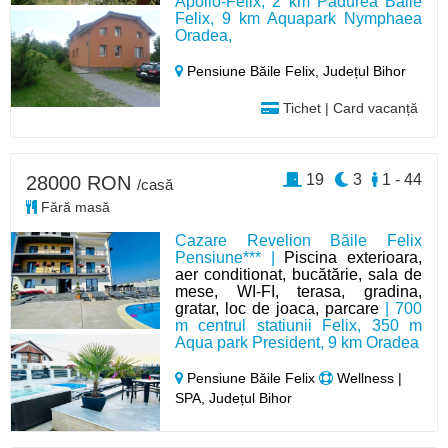
Apollo-Felix, 2 km Pădurea Băile
Felix, 9 km Aquapark Nymphaea
Oradea,
Pensiune Băile Felix,
Județul Bihor
Tichet | Card vacanță
19
3
1 - 44
28000 RON
/casă
Fără masă
Cazare Revelion Băile Felix
Pensiune*** |
Piscina exterioara,
aer conditionat, bucătărie, sala de
mese, WI-FI, terasa, gradina,
gratar, loc de joaca, parcare
| 700
m centrul statiunii Felix, 350 m
Aqua park President, 9 km Oradea
Pensiune Băile Felix
Wellness |
SPA, Județul Bihor