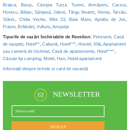
Bratca
,
Beiuș
,
Câmpia Turzii
,
Tureni
,
Armășeni
,
Cacica
,
Horezu
,
Bălan
,
Sânpaul
,
Jidvei
,
Târgu Neamț
,
Horea
,
Tarcău
,
Slănic
,
Chilia Veche
,
Mila 23
,
Baia Mare
,
Apoldu de Jos
,
Frasin
,
Brăduleț
,
Vulturu
,
Ampoița
Tipurile de cazări închiriabile de Revelion:
Pensiune
,
Casă
de oaspeți
,
Hotel**
,
Cabană
,
Hotel***
,
Hostel
,
Vilă
,
Apartament
sau cameră de închiriat
,
Casă de apartamente
,
Hotel****
,
Căsuțe tip camping
,
Motel
,
Han
,
Hotel-apartament
Informații despre tichete și card de vacanță
NEWSLETTER
SIGN UP