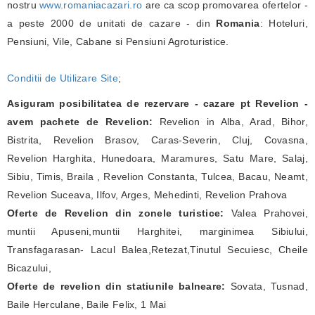
nostru
www.romaniacazari.ro
are ca scop promovarea ofertelor -
a peste 2000 de unitati de cazare - din
Romania
: Hoteluri,
Pensiuni, Vile, Cabane si Pensiuni Agroturistice.
Conditii de Utilizare Site
;
Asiguram posibilitatea de rezervare - cazare pt Revelion -
avem pachete de Revelion:
Revelion in Alba, Arad, Bihor,
Bistrita, Revelion Brasov, Caras-Severin, Cluj, Covasna,
Revelion Harghita, Hunedoara, Maramures, Satu Mare, Salaj,
Sibiu, Timis, Braila , Revelion Constanta, Tulcea, Bacau, Neamt,
Revelion Suceava, Ilfov, Arges, Mehedinti, Revelion Prahova
Oferte de Revelion din zonele turistice:
Valea Prahovei,
muntii Apuseni,muntii Harghitei, marginimea Sibiului,
Transfagarasan- Lacul Balea,Retezat,Tinutul Secuiesc, Cheile
Bicazului,
Oferte de revelion din statiunile balneare:
Sovata, Tusnad,
Baile Herculane, Baile Felix, 1 Mai