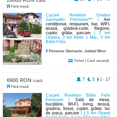
28000 RON
/casă
Fără masă
Cazare Revelion Oradea
Sanmartin Pensiune*** |
Aer
condiționat, restaurant, bar, WIFI,
terasă, grădină-curte, filegorie,
cuptor, grătar, parcare
| 2 km
Oradea, 3 km Băile 1 Mai,, 5 km
Băile Felix
Pensiune Sânmartin,
Județul Bihor
Tichet | Card vacanță
7
3
1 - 17
6900 RON
/casă
Fără masă
Cazare Revelion Băile Felix
Pensiune |
Sală de mese,
bucătărie, WI-FI, living, terasă,
gradina, foișor, cuptor, grătar, loc
de joaca, parcare
| 1,5 km Strand