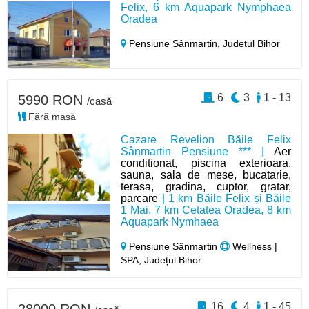
Felix, 6 km Aquapark Nymphaea
Oradea
Pensiune Sânmartin,
Județul Bihor
6
3
1 - 13
5990 RON
/casă
Fără masă
Cazare Revelion Băile Felix
Sânmartin Pensiune *** |
Aer
conditionat, piscina exterioara,
sauna, sala de mese, bucatarie,
terasa, gradina, cuptor, gratar,
parcare
| 1 km Băile Felix și Băile
1 Mai, 7 km Cetatea Oradea, 8 km
Aquapark Nymhaea
Pensiune Sânmartin
Wellness |
SPA, Județul Bihor
16
4
1 - 45