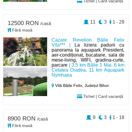
Tichet | Card vacanță
11
3
1 - 29
12500 RON
/casă
Fără masă
Cazare Revelion Băile Felix
Vila*** |
La liziera padurii cu
panorama la aquapark President,
aer-condiționat, bucatarie, sala de
mese-living, WIFI, gradina-curte,
parcare
| 3,5 km Băile 1 Mai, 6 km
Cetatea Oradea, 11 km Aquapark
Nymhaea
Vilă Băile Felix,
Județul Bihor
Tichet | Card vacanță
9
3
1 - 18
8900 RON
/casă
Fără masă