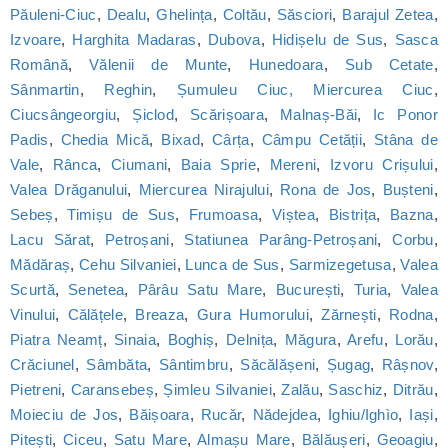
Păuleni-Ciuc
,
Dealu
,
Ghelința
,
Coltău
,
Săsciori
,
Barajul Zetea
,
Izvoare
,
Harghita Madaras
,
Dubova
,
Hidișelu de Sus
,
Sasca
Română
,
Vălenii de Munte
,
Hunedoara
,
Sub Cetate
,
Sânmartin
,
Reghin
,
Șumuleu Ciuc, Miercurea Ciuc
,
Ciucsângeorgiu
,
Șiclod
,
Scărișoara
,
Malnaș-Băi
,
Ic Ponor
Padis
,
Chedia Mică
,
Bixad
,
Cârța
,
Câmpu Cetății
,
Stâna de
Vale
,
Rânca
,
Ciumani
,
Baia Sprie
,
Mereni
,
Izvoru Crișului
,
Valea Drăganului
,
Miercurea Nirajului
,
Rona de Jos
,
Bușteni
,
Sebeș
,
Timișu de Sus
,
Frumoasa
,
Viștea
,
Bistrița
,
Bazna
,
Lacu Sărat
,
Petroșani
,
Statiunea Parâng-Petroșani
,
Corbu
,
Mădăraș
,
Cehu Silvaniei
,
Lunca de Sus
,
Sarmizegetusa
,
Valea
Scurtă
,
Senetea
,
Pârâu Satu Mare
,
București
,
Turia
,
Valea
Vinului
,
Călățele
,
Breaza
,
Gura Humorului
,
Zărnești
,
Rodna
,
Piatra Neamț
,
Sinaia
,
Boghiș
,
Delnița
,
Măgura
,
Arefu
,
Lorău
,
Crăciunel
,
Sâmbăta
,
Sântimbru
,
Săcălășeni
,
Șugag
,
Râșnov
,
Pietreni
,
Caransebeș
,
Șimleu Silvaniei
,
Zalău
,
Saschiz
,
Ditrău
,
Moieciu de Jos
,
Băișoara
,
Rucăr
,
Nădejdea
,
Ighiu/Ighìo
,
Iași
,
Pitești
,
Ciceu
,
Satu Mare
,
Almașu Mare
,
Bălăușeri
,
Geoagiu
,