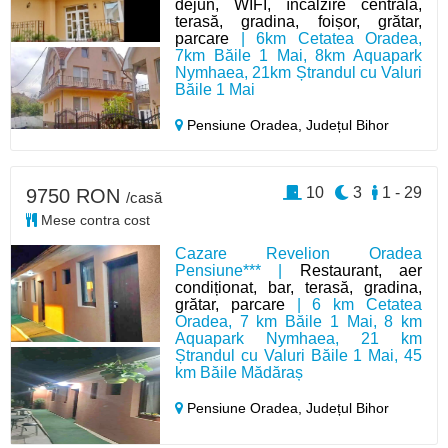
dejun, WIFI, încălzire centrală,
terasă, gradina, foișor, grătar,
parcare
| 6km Cetatea Oradea,
7km Băile 1 Mai, 8km Aquapark
Nymhaea, 21km Ștrandul cu Valuri
Băile 1 Mai
Pensiune Oradea,
Județul Bihor
10
3
1 - 29
9750 RON
/casă
Mese contra cost
Cazare Revelion Oradea
Pensiune*** |
Restaurant, aer
condiționat, bar, terasă, gradina,
grătar, parcare
| 6 km Cetatea
Oradea, 7 km Băile 1 Mai, 8 km
Aquapark Nymhaea, 21 km
Ștrandul cu Valuri Băile 1 Mai, 45
km Băile Mădăraș
Pensiune Oradea,
Județul Bihor