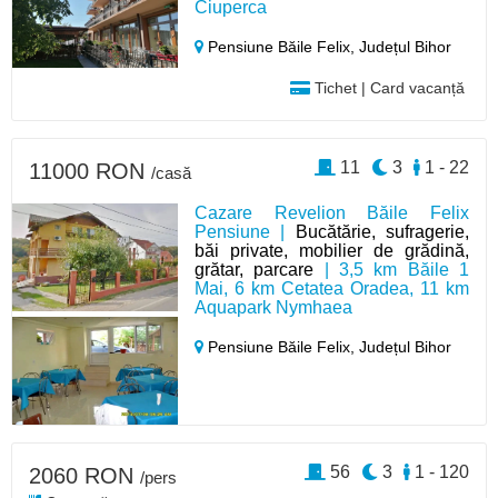
Ciuperca
Pensiune Băile Felix,
Județul Bihor
Tichet | Card vacanță
11
3
1 - 22
11000 RON
/casă
Cazare Revelion Băile Felix
Pensiune |
Bucătărie, sufragerie,
băi private, mobilier de grădină,
grătar, parcare
| 3,5 km Băile 1
Mai, 6 km Cetatea Oradea, 11 km
Aquapark Nymhaea
Pensiune Băile Felix,
Județul Bihor
56
3
1 - 120
2060 RON
/pers