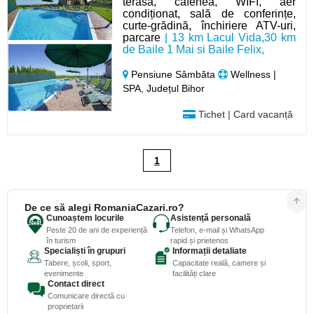
terasa, cafenea, WIFI, aer
condiționat, sală de conferințe,
curte-grădină, închiriere ATV-uri,
parcare
| 13 km Lacul Vida,30 km
de Baile 1 Mai si Baile Felix,
Pensiune Sâmbăta
Wellness |
SPA, Județul Bihor
Tichet | Card vacanță
1
De ce să alegi RomaniaCazari.ro?
Cunoaștem locurile
Asistență personală
Peste 20 de ani de experiență
Telefon, e-mail și WhatsApp
în turism
rapid și prietenos
Specialiști în grupuri
Informații detaliate
Tabere, școli, sport,
Capacitate reală, camere și
evenimente
facilități clare
Contact direct
Comunicare directă cu
proprietarii