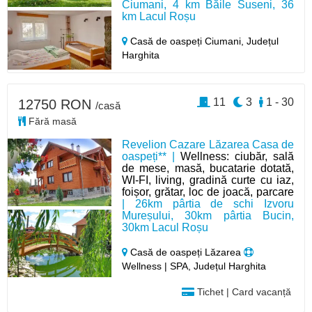
Ciumani, 4 km Băile Suseni, 36
km Lacul Roșu
Casă de oaspeți Ciumani,
Județul
Harghita
11
3
1 - 30
12750 RON
/casă
Fără masă
Revelion Cazare Lăzarea Casa de
oaspeți** |
Wellness: ciubăr, sală
de mese, masă, bucatarie dotată,
WI-FI, living, gradină curte cu iaz,
foișor, grătar, loc de joacă, parcare
| 26km pârtia de schi Izvoru
Mureșului, 30km pârtia Bucin,
30km Lacul Roșu
Casă de oaspeți Lăzarea
Wellness | SPA, Județul Harghita
Tichet | Card vacanță