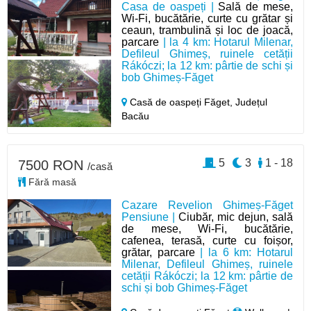
Casa de oaspeți |
Sală de mese,
Wi-Fi, bucătărie, curte cu grătar și
ceaun, trambulină și loc de joacă,
parcare
| la 4 km: Hotarul Milenar,
Defileul Ghimeș, ruinele cetății
Rákóczi; la 12 km: pârtie de schi și
bob Ghimeș-Făget
Casă de oaspeți Făget,
Județul
Bacău
5
3
1 - 18
7500 RON
/casă
Fără masă
Cazare Revelion Ghimeș-Făget
Pensiune |
Ciubăr, mic dejun, sală
de mese, Wi-Fi, bucătărie,
cafenea, terasă, curte cu foișor,
grătar, parcare
| la 6 km: Hotarul
Milenar, Defileul Ghimeș, ruinele
cetății Rákóczi; la 12 km: pârtie de
schi și bob Ghimeș-Făget