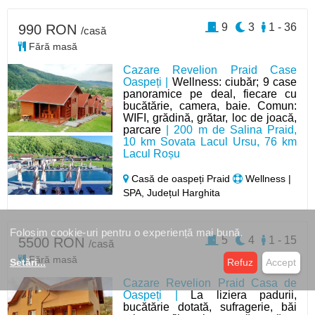
9
3
1 - 36
990 RON
/casă
Fără masă
Cazare Revelion Praid Case
Oaspeți |
Wellness: ciubăr; 9 case
panoramice pe deal, fiecare cu
bucătărie, camera, baie. Comun:
WIFI, grădină, grătar, loc de joacă,
parcare
| 200 m de Salina Praid,
10 km Sovata Lacul Ursu, 76 km
Lacul Roșu
Casă de oaspeți Praid
Wellness |
SPA, Județul Harghita
Folosim cookie-uri pentru o experiență mai bună.
5
4
1 - 15
5500 RON
/casă
Fără masă
Setări
...
Refuz
Accept
Cazare Revelion Praid Casa de
Oaspeți |
La liziera padurii,
bucătărie dotată, sufragerie, băi