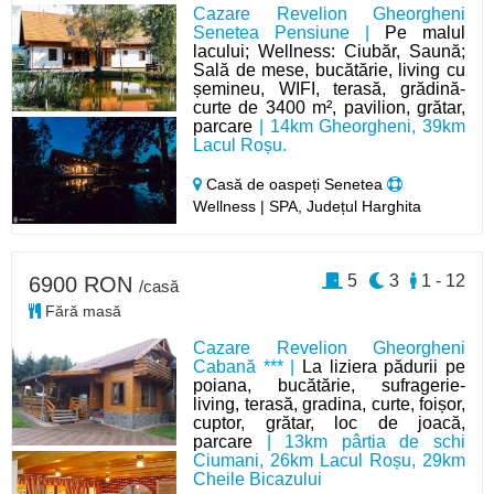
Cazare Revelion Gheorgheni
Senetea Pensiune |
Pe malul
lacului; Wellness: Ciubăr, Saună;
Sală de mese, bucătărie, living cu
șemineu, WIFI, terasă, grădină-
curte de 3400 m², pavilion, grătar,
parcare
| 14km Gheorgheni, 39km
Lacul Roșu.
Casă de oaspeți Senetea
Wellness | SPA, Județul Harghita
5
3
1 - 12
6900 RON
/casă
Fără masă
Cazare Revelion Gheorgheni
Cabană *** |
La liziera pădurii pe
poiana, bucătărie, sufragerie-
living, terasă, gradina, curte, foișor,
cuptor, grătar, loc de joacă,
parcare
| 13km pârtia de schi
Ciumani, 26km Lacul Roșu, 29km
Cheile Bicazului