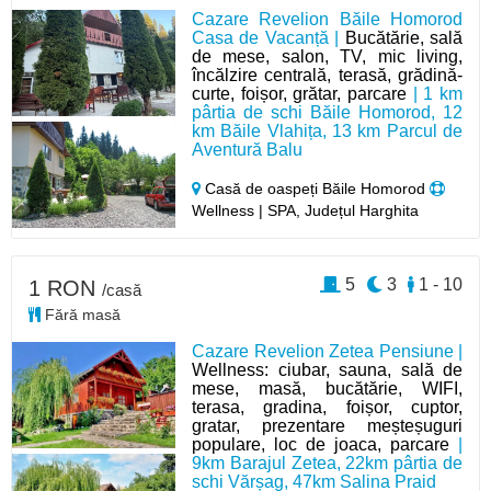
Cazare Revelion Băile Homorod
Casa de Vacanță |
Bucătărie, sală
de mese, salon, TV, mic living,
încălzire centrală, terasă, grădină-
curte, foișor, grătar, parcare
| 1 km
pârtia de schi Băile Homorod, 12
km Băile Vlahița, 13 km Parcul de
Aventură Balu
Casă de oaspeți Băile Homorod
Wellness | SPA, Județul Harghita
5
3
1 - 10
1 RON
/casă
Fără masă
Cazare Revelion Zetea Pensiune |
Wellness: ciubar, sauna, sală de
mese, masă, bucătărie, WIFI,
terasa, gradina, foișor, cuptor,
gratar, prezentare meșteșuguri
populare, loc de joaca, parcare
|
9km Barajul Zetea, 22km pârtia de
schi Vărșag, 47km Salina Praid