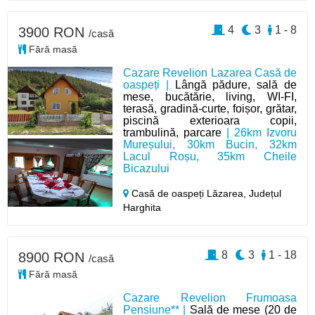
4
3
1 - 8
3900 RON
/casă
Fără masă
Cazare Revelion Lazarea Casă de
oaspeți |
Lângă pădure, sală de
mese, bucătărie, living, WI-FI,
terasă, gradină-curte, foișor, grătar,
piscină exterioara copii,
trambulină, parcare
| 26km Izvoru
Mureșului, 30km Bucin, 32km
Lacul Roșu, 35km Cheile
Bicazului
Casă de oaspeți Lăzarea,
Județul
Harghita
8
3
1 - 18
8900 RON
/casă
Fără masă
Cazare Revelion Frumoasa
Pensiune** |
Sală de mese (20 de