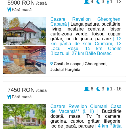
4
3
1 - 12
5900 RON
/casă
Fără masă
Cazare Revelion Gheorgheni
Cabană |
Langa padure, bucătărie,
living, incalzire centrala, foișor,
curte-zona verde, foisor, cuptor,
grătar, loc de joaca, parcare
| 12
km pârtia de schi Ciumani, 12
Lacul Roșu, 15 km Cheile
Bicazului, 27 km Băile Borsec
Casă de oaspeți Gheorgheni,
Județul Harghita
6
3
1 - 16
7450 RON
/casă
Fără masă
Cazare Revelion Ciumani Casa
de Vacanță** (I, II) |
Bucătărie
dotată, masa, Tv în camere,
gradina, cuptor, grătar, filegorie,
loc de joacă, parcare
| 4 km Pârtia