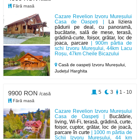
Fără masă
Cazare Revelion Izvoru Mureșului
Casa de Oaspeți |
La liziera
pădurii pe deal, cu panoramă,
bucătarie, sală de mese, terasă,
grădină-curte, foișor, grătar, loc de
joaca, parcare
| 900m pârtia de
schi Izvoru Mureșului, 44km Lacu
Roșu, 47km Cheile Bicazului
Casă de oaspeți Izvoru Mureșului,
Județul Harghita
5
3
1 - 10
9900 RON
/casă
Fără masă
Cazare Revelion Izvoru Mureșului
Casa de Oaspeți |
Bucătărie,
living, Wi-Fi, terasă, grădină, curte,
foișor, cuptor, grătar, loc de joacă,
parcare în curte
| 1000 m pârtia de
Schii Izvoru Mureșului, 44 km