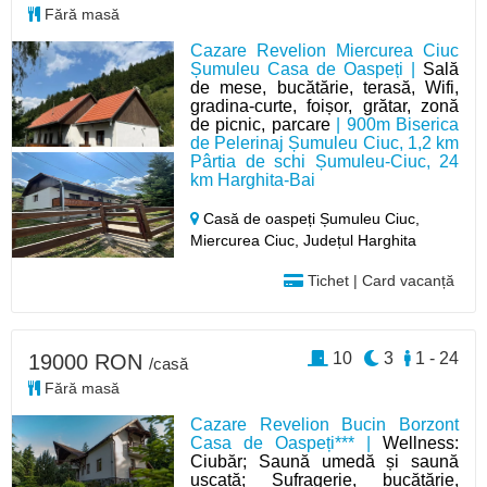
Fără masă
Cazare Revelion Miercurea Ciuc
Șumuleu Casa de Oaspeți |
Sală
de mese, bucătărie, terasă, Wifi,
gradina-curte, foișor, grătar, zonă
de picnic, parcare
| 900m Biserica
de Pelerinaj Șumuleu Ciuc, 1,2 km
Pârtia de schi Șumuleu-Ciuc, 24
km Harghita-Bai
Casă de oaspeți Șumuleu Ciuc,
Miercurea Ciuc,
Județul Harghita
Tichet | Card vacanță
10
3
1 - 24
19000 RON
/casă
Fără masă
Cazare Revelion Bucin Borzont
Casa de Oaspeți*** |
Wellness:
Ciubăr; Saună umedă și saună
uscată; Sufragerie, bucătărie,