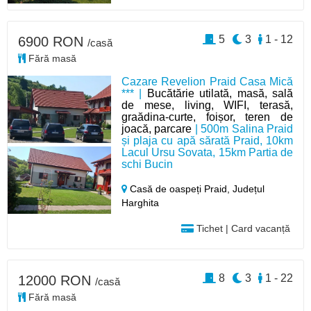
5
3
1 - 12
6900 RON
/casă
Fără masă
Cazare Revelion Praid Casa Mică
*** |
Bucătărie utilată, masă, sală
de mese, living, WIFI, terasă,
graădina-curte, foișor, teren de
joacă, parcare
| 500m Salina Praid
și plaja cu apă sărată Praid, 10km
Lacul Ursu Sovata, 15km Partia de
schi Bucin
Casă de oaspeți Praid,
Județul
Harghita
Tichet | Card vacanță
8
3
1 - 22
12000 RON
/casă
Fără masă