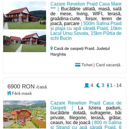
Cazare Revelion Praid Casa Mare
*** |
Bucătărie utilată, masă, sală
de mese, living, WIFI, terasă,
graădina-curte, foișor, teren de
joacă, parcare
| 500m Salina Praid
și plaja cu apă sărată Praid, 10km
Lacul Ursu Sovata, 15km Pűrtia de
schi Bucin
Casă de oaspeți Praid,
Județul
Harghita
Tichet | Card vacanță
4
3
1 - 14
6900 RON
/casă
Fără masă
Cazare Revelion Praid Casa de
Oaspeți |
La liziera padurii,
bucătărie dotată, sufragerie, băi
private, filegorie, terasă, grătar,
ceaun, loc de joacă
| 800 m Salina
și Ștrand cu apă sărată Praid, 6