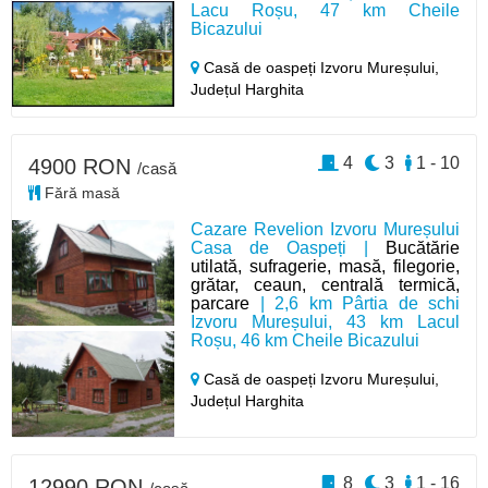
Lacu Roșu, 47 km Cheile
Bicazului
Casă de oaspeți Izvoru Mureșului,
Județul Harghita
4
3
1 - 10
4900 RON
/casă
Fără masă
Cazare Revelion Izvoru Mureșului
Casa de Oaspeți |
Bucătărie
utilată, sufragerie, masă, filegorie,
grătar, ceaun, centrală termică,
parcare
| 2,6 km Pârtia de schi
Izvoru Mureșului, 43 km Lacul
Roșu, 46 km Cheile Bicazului
Casă de oaspeți Izvoru Mureșului,
Județul Harghita
8
3
1 - 16
12990 RON