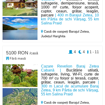
sufragerie, demipensiune, terasă,
1000 m² curte, foișor acoperit,
cuptor, ceaun, grătar, leagăn,
parcare
| 400 m Barajul Zetea, 10
km Pârtia de schi Vărșag, 55 km
Salina Praid
Casă de oaspeți Barajul Zetea,
Județul Harghita
4
4
1 - 11
5100 RON
/casă
Fără masă
Cazare Revelion Baraj Zetea
Cabană |
Bucătărie utilată,
sufragerie, living, WI-FI, curte de
700 m² cu foișor și terasă, cuptor,
grătar, ceaun, leagăn, parcare
|
300 m Lacul de acumulare Baraj
Zetea, 9 km Pârtia de schi Vărșag,
55 km Salina Praid
Casă de oaspeți Barajul Zetea,