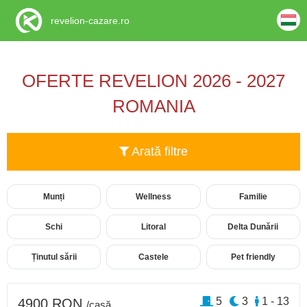
revelion-cazare.ro
OFERTE REVELION 2026 - 2027
ROMANIA
Arată filtre
Munți
Wellness
Familie
Schi
Litoral
Delta Dunării
Ținutul sării
Castele
Pet friendly
5
3
1 - 13
4900 RON
/casă