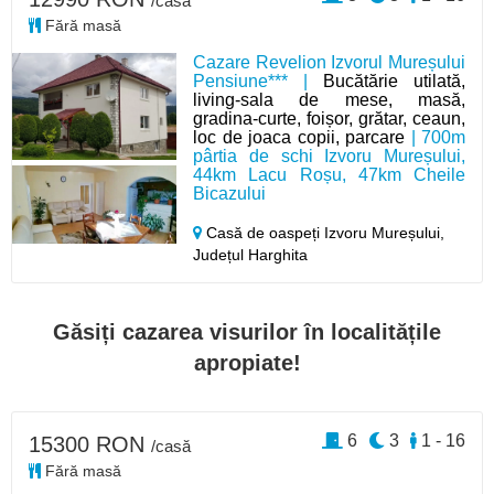
/casă
Fără masă
Cazare Revelion Izvorul Mureșului
Pensiune*** |
Bucătărie utilată,
living-sala de mese, masă,
gradina-curte, foișor, grătar, ceaun,
loc de joaca copii, parcare
| 700m
pârtia de schi Izvoru Mureșului,
44km Lacu Roșu, 47km Cheile
Bicazului
Casă de oaspeți Izvoru Mureșului,
Județul Harghita
Găsiți cazarea visurilor în localitățile
apropiate!
6
3
1 - 16
15300 RON
/casă
Fără masă