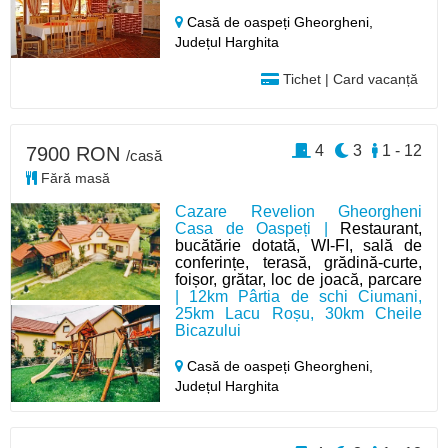
Casă de oaspeți Gheorgheni,
Județul Harghita
Tichet | Card vacanță
4
3
1 - 12
7900 RON
/casă
Fără masă
Cazare Revelion Gheorgheni
Casa de Oaspeți |
Restaurant,
bucătărie dotată, WI-FI, sală de
conferințe, terasă, grădină-curte,
foișor, grătar, loc de joacă, parcare
| 12km Pârtia de schi Ciumani,
25km Lacu Roșu, 30km Cheile
Bicazului
Casă de oaspeți Gheorgheni,
Județul Harghita