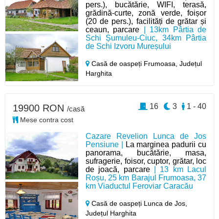
pers.), bucătărie, WIFI, terasă,
grădină-curte, zonă verde, foișor
(20 de pers.), facilități de grătar și
ceaun, parcare
| 13km Pârtia de
Schi Șumuleu-Ciuc, 34km Pârtia
de Schi Izvoru Mureșului
Casă de oaspeți Frumoasa,
Județul
Harghita
16
3
1 - 40
19900 RON
/casă
Mese contra cost
Cazare Revelion Lunca de Jos
Pensiune |
La marginea padurii cu
panorama, bucătărie, masa,
sufragerie, foisor, cuptor, grătar, loc
de joacă, parcare
| 13 km Lacul
Roșu, 25 km Barajul Frumoasa, 37
km Viaductul Feroviar Caracău
Casă de oaspeți Lunca de Jos,
Județul Harghita