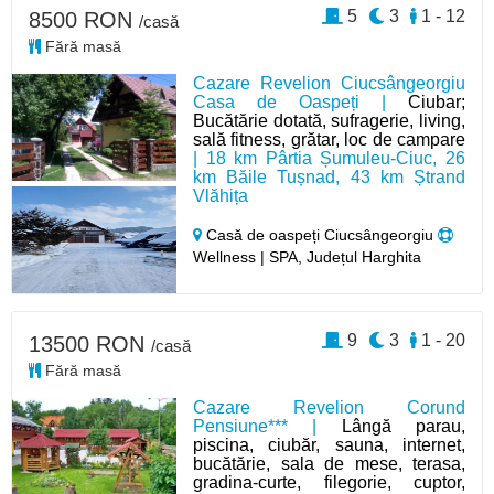
5
3
1 - 12
8500 RON
/casă
Fără masă
Cazare Revelion Ciucsângeorgiu
Casa de Oaspeți |
Ciubar;
Bucătărie dotată, sufragerie, living,
sală fitness, grătar, loc de campare
| 18 km Pârtia Șumuleu-Ciuc, 26
km Băile Tușnad, 43 km Ștrand
Vlăhița
Casă de oaspeți Ciucsângeorgiu
Wellness | SPA, Județul Harghita
9
3
1 - 20
13500 RON
/casă
Fără masă
Cazare Revelion Corund
Pensiune*** |
Lângă parau,
piscina, ciubăr, sauna, internet,
bucătărie, sala de mese, terasa,
gradina-curte, filegorie, cuptor,