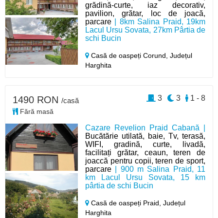
grădină-curte, iaz decorativ,
pavilion, grătar, loc de joacă,
parcare
| 8km Salina Praid, 19km
Lacul Ursu Sovata, 27km Pârtia de
schi Bucin
Casă de oaspeți Corund,
Județul
Harghita
3
3
1 - 8
1490 RON
/casă
Fără masă
Cazare Revelion Praid Cabană |
Bucătărie utilată, baie, Tv, terasă,
WIFI, gradină, curte, livadă,
facilitați grătar, ceaun, teren de
joaccă pentru copii, teren de sport,
parcare
| 900 m Salina Praid, 11
km Lacul Ursu Sovata, 15 km
pârtia de schi Bucin
Casă de oaspeți Praid,
Județul
Harghita