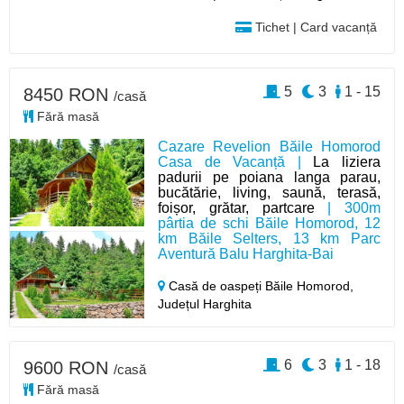
Tichet | Card vacanță
5
3
1 - 15
8450 RON
/casă
Fără masă
Cazare Revelion Băile Homorod
Casa de Vacanță |
La liziera
padurii pe poiana langa parau,
bucătărie, living, saună, terasă,
foișor, grătar, partcare
| 300m
pârtia de schi Băile Homorod, 12
km Băile Selters, 13 km Parc
Aventură Balu Harghita-Bai
Casă de oaspeți Băile Homorod,
Județul Harghita
6
3
1 - 18
9600 RON
/casă
Fără masă