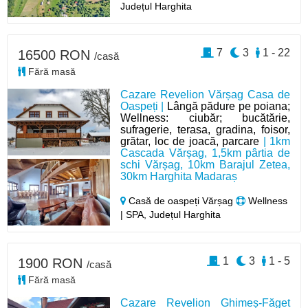
Județul Harghita
7
3
1 - 22
16500 RON
/casă
Fără masă
Cazare Revelion Vărșag Casa de
Oaspeți |
Lângă pădure pe poiana;
Wellness: ciubăr; bucătărie,
sufragerie, terasa, gradina, foisor,
grătar, loc de joacă, parcare
| 1km
Cascada Vărșag, 1,5km pârtia de
schi Vărșag, 10km Barajul Zetea,
30km Harghita Madaraș
Casă de oaspeți Vărșag
Wellness
| SPA, Județul Harghita
1
3
1 - 5
1900 RON
/casă
Fără masă
Cazare Revelion Ghimeș-Făget