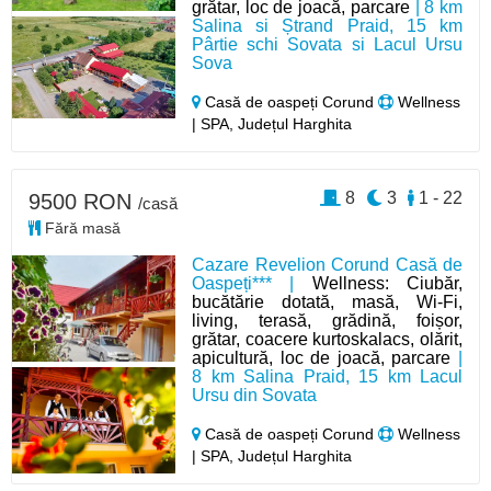
grătar, loc de joacă, parcare
| 8 km
Salina si Ștrand Praid, 15 km
Pârtie schi Sovata si Lacul Ursu
Sova
Casă de oaspeți Corund
Wellness
| SPA, Județul Harghita
8
3
1 - 22
9500 RON
/casă
Fără masă
Cazare Revelion Corund Casă de
Oaspeți*** |
Wellness: Ciubăr,
bucătărie dotată, masă, Wi-Fi,
living, terasă, grădină, foișor,
grătar, coacere kurtoskalacs, olărit,
apicultură, loc de joacă, parcare
|
8 km Salina Praid, 15 km Lacul
Ursu din Sovata
Casă de oaspeți Corund
Wellness
| SPA, Județul Harghita