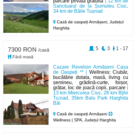
parcare privată gratuită
| 12 km de
Sanctuarul de la Șumuleu Ciuc,
34 km de Băile Tușnad
Casă de oaspeți Armășeni,
Județul
Harghita
5
3
1 - 17
7300 RON
/casă
Fără masă
Cazare Revelion Armășeni Casa
de Oaspeți ** |
Wellness: Ciubăr,
bucătărie dotata, masă, living cu
șemineu, grădină-curte, foișor,
grătar, loc de joacă copii, parcare
|
13 km Miercurea Ciuc, 28 km B[ile
Tu;nad, 35km Balu Park Harghita
Băi
Casă de oaspeți Armășeni
Wellness | SPA, Județul Harghita