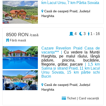
km Lacul Ursu, 7 km Pârtia Sovata
Casă de oaspeți Praid,
Județul
Harghita
4
3
1 - 16
8500 RON
/casă
Fără masă
Cazare Revelion Praid Casa de
vacanța*** |
Cu vedere la Munții
Harghita, pe malul râului, lângă
pădure, piscina, bucătărie,
filegorie, grătar, parcare
| 1,5 km
Salina și strand Praid, 11 km Lacul
Ursu Sovata, 15 km pârtie schi
Bucin
Casă de oaspeți Praid,
Județul
Harghita
Tichet | Card vacanță