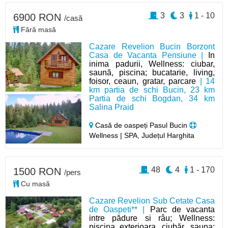
3
3
1 - 10
6900 RON
/casă
Fără masă
Cazare Revelion Bucin Borzont
Casa de Vacanta Pensiune |
In
inima padurii, Wellness: ciubar,
saună, piscina; bucatarie, living,
foisor, ceaun, gratar, parcare
| 14
km partia de schi Bucin, 23 km
Partia de schi Bogdan, 34 km
Salina Praid
Casă de oaspeți Pasul Bucin
Wellness | SPA, Județul Harghita
48
4
1 - 170
1500 RON
/pers
Cu masă
Cazare Revelion Sub Cetate Casa
de Oaspeti** |
Parc de vacanta
intre pădure si râu; Wellness:
piscina exterioara, ciubăr, sauna;