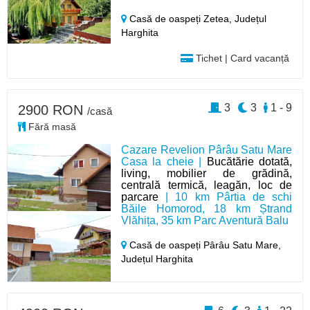
Casă de oaspeți Zetea,
Județul
Harghita
Tichet | Card vacanță
3
3
1 - 9
2900 RON
/casă
Fără masă
Cazare Revelion Pârâu Satu Mare
Casa la cheie |
Bucătărie dotată,
living, mobilier de grădină,
centrală termică, leagăn, loc de
parcare
| 10 km Pârtia de schi
Băile Homorod, 18 km Ștrand
Vlăhița, 35 km Parc Aventură Balu
Casă de oaspeți Pârâu Satu Mare,
Județul Harghita