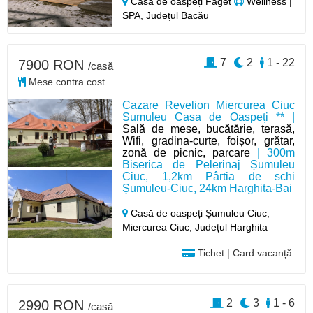
Casă de oaspeți Făget
Wellness |
SPA, Județul Bacău
7
2
1 - 22
7900 RON
/casă
Mese contra cost
Cazare Revelion Miercurea Ciuc
Șumuleu Casa de Oaspeți ** |
Sală de mese, bucătărie, terasă,
Wifi, gradina-curte, foișor, grătar,
zonă de picnic, parcare
| 300m
Biserica de Pelerinaj Șumuleu
Ciuc, 1,2km Pârtia de schi
Șumuleu-Ciuc, 24km Harghita-Bai
Casă de oaspeți Șumuleu Ciuc,
Miercurea Ciuc,
Județul Harghita
Tichet | Card vacanță
2
3
1 - 6
2990 RON
/casă