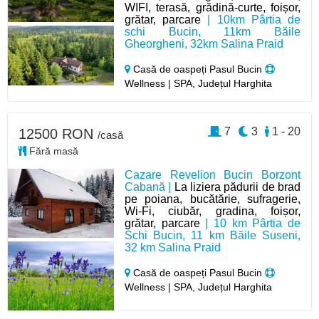
WIFI, terasă, grădină-curte, foișor,
grătar, parcare
| 10km Pârtia de
schi Bucin, 11km Băile
Gheorgheni, 32km Salina Praid
Casă de oaspeți Pasul Bucin
Wellness | SPA, Județul Harghita
7
3
1 - 20
12500 RON
/casă
Fără masă
Cazare Revelion Bucin Borzont
Cabană |
La liziera pădurii de brad
pe poiana, bucătărie, sufragerie,
Wi-Fi, ciubăr, gradina, foișor,
grătar, parcare
| 10 km Pârtia de
Schi Bucin, 11 km Băile Suseni,
32 km Salina Praid
Casă de oaspeți Pasul Bucin
Wellness | SPA, Județul Harghita