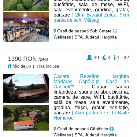
bucătărie, sala de mese, WIFI,
sala evenimente, grădină, grătar,
parcare
| 2km Barajul Zetea, 9km
pârtia de schi Vărșag
Casă de oaspeți Sub Cetate
Wellness | SPA, Județul Harghita
30
4
1 - 82
1390 RON
/pers
Mic dejun și cină incluse
Cazare Revelion Harghita
Mădăraș Căpâlnița Casă de
Oaspeți** |
Ciubăr, sauna
finlandeza, sauna cu abur, piscina,
camera de sare, WIFI, bucătărie,
sală de mese, sala evenimente,
gradina, foișor, grătar, echitație,
parcare
| 4km pârtia de schi Băile
Homorod
Casă de oaspeți Căpâlnița
Wellness | SPA, Județul Harghita