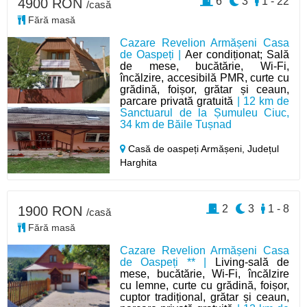
6
3
1 - 22
4900 RON
/casă
Fără masă
Cazare Revelion Armășeni Casa
de Oaspeți |
Aer condiționat; Sală
de mese, bucătărie, Wi-Fi,
încălzire, accesibilă PMR, curte cu
grădină, foișor, grătar și ceaun,
parcare privată gratuită
| 12 km de
Sanctuarul de la Șumuleu Ciuc,
34 km de Băile Tușnad
Casă de oaspeți Armășeni,
Județul
Harghita
2
3
1 - 8
1900 RON
/casă
Fără masă
Cazare Revelion Armășeni Casa
de Oaspeți ** |
Living-sală de
mese, bucătărie, Wi-Fi, încălzire
cu lemne, curte cu grădină, foișor,
cuptor tradițional, grătar și ceaun,