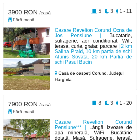
5
3
1 - 11
3900 RON
/casă
Fără masă
Cazare Revelion Corund Ocna de
Jos Pensiune |
Bucatarie,
sufragerie, aer conditionat, Wifi,
terasa, curte, gratar, parcare
| 2 km
Salina Praid, 10 km partia de schi
Alunis Sovata, 20 km Partia de
schi Pasul Bucin
Casă de oaspeți Corund,
Județul
Harghita
8
3
1 - 20
7900 RON
/casă
Fără masă
Cazare Revelion Corund
Pensiune*** |
Lângă izvoare de
apă minerală, WiFi, Bucătărie
dotată, Masă, Sufragerie, terasă,