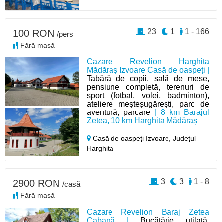
23
1
1 - 166
100 RON
/pers
Fără masă
Cazare Revelion Harghita
Mădăraș Izvoare Casă de oaspeți |
Tabără de copii, sală de mese,
pensiune completă, terenuri de
sport (fotbal, volei, badminton),
ateliere meșteșugărești, parc de
aventură, parcare
| 8 km Barajul
Zetea, 10 km Harghita Mădăraș
Casă de oaspeți Izvoare,
Județul
Harghita
3
3
1 - 8
2900 RON
/casă
Fără masă
Cazare Revelion Baraj Zetea
Cabană |
Bucătărie utilată,